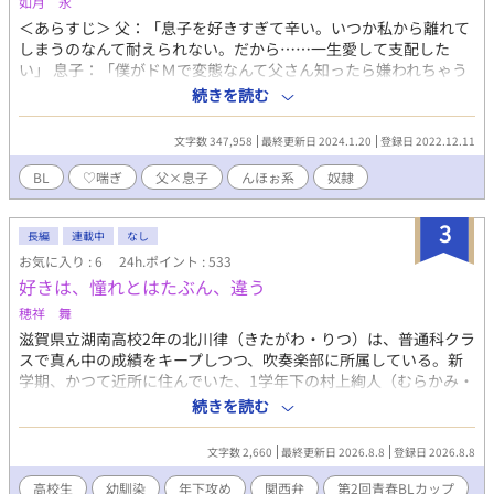
如月 永
の心の声はうるさめ＆オタク色濃いめ。 ※受け達には全員ギャッ
＜あらすじ＞ 父：「息子を好きすぎて辛い。いつか私から離れて
プがあります。 ※登場人物のほとんどは貞操観念、倫理観などな
しまうのなんて耐えられない。だから……一生愛して支配した
どが欠けています。 ※切り傷、火傷、手足の欠損、視覚障害等の
い」 息子：「僕がドＭで変態なんて父さん知ったら嫌われちゃう
特徴を持つ受けが登場し、その描写があります。 ※受け同士の絡
よね。でも僕は母さんにしてたみたいにドＳな父さんに虐めて欲
続きを読む
みがあります(ほぐし合い、キス等) ※コメディ風味です、あくま
しい」 父子家庭で仲良く暮らす二人は、実は長年両片思いだっ
で風味です。 ※タイトルの後に（）でメインの登場人物名を記し
た。 拗らせ過ぎた愛情はやっと成就し、ご主人様と奴隷の生活が
てあります。順次全話実装予定です。 ×がある場合は性的描写
文字数 347,958
最終更新日 2024.1.20
登録日 2022.12.11
始まった。 ＜説明＆注意点＞ 父×息子。近親相姦。ストーリー性
アリ、＋の場合は軽い絡みまでとなっております。
０。エロ中心。ソフトＳＭ傾向。 設定も深くありませんので、血
BL
♡喘ぎ
父×息子
んほぉ系
奴隷
の繋がりもそれほど気にせずとも読めるかも。 素人作品のため、
作者の気分次第で視点が急に変わったり、文体が変わる傾向があ
3
ります。特にエロ文章を試行錯誤中。 誤字脱字、話中の矛盾、変
長編
連載中
なし
態プレイなど気になら方はどうぞ頭からっぽにして読んでくださ
お気に入り : 6
24h.ポイント : 533
い。 ＜キャラクター覚書＞ ●父：御主人様。40代。Ｓっ気あり。
好きは、憧れとはたぶん、違う
年齢に見合わず絶倫。妻（母）を亡くしてから息子が生きがい。
穂祥 舞
歪んだ愛が蓄積し、息子を奴隷とする。 息子を育てるために、在
滋賀県立湖南高校2年の北川律（きたがわ・りつ）は、普通科クラ
宅で出来る仕事をし、家事全般にも優秀。 ●息子：大学生。20
スで真ん中の成績をキープしつつ、吹奏楽部に所属している。新
代。快感に弱く流されやすい。父限定で淫乱ビッチ奴隷。物心が
学期、かつて近所に住んでいた、1学年下の村上絢人（むらかみ・
ついた頃からドＭだと自覚あり。母似で、幼少は女の子とからか
あやと）が突然教室にやってきた。絢人は引っ越し先の熊本から
われるのが嫌で、今は適度に身体を鍛えて身長も高い。通常時は
続きを読む
滋賀に戻ってきたのだったが、小学生の頃のひ弱な印象と違い、
父を「オヤジ」、自分を「俺」と呼ぶが、えっちな状況や気分に
背も伸びてイケメンに成長していた。律は絢人を吹奏楽部に勧誘
なると「父さん」「僕」と無意識に呼び方が変わる。 ●母（故
文字数 2,660
最終更新日 2026.8.8
登録日 2026.8.8
するが、絢人は手芸部に入部を決めていると答える。 律は双子の
人）：作中にはほぼ出ませんが、息子が小学生の頃、病気で亡く
兄で、理数科クラスのクラスリーダーを務める漣（れん）に対し
なる。父とは性癖が合い長年のセフレを経て妻になる。息子にと
高校生
幼馴染
年下攻め
関西弁
第2回青春BLカップ