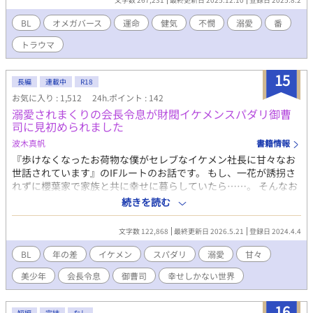
いたのは――これまで以上の地獄だった。 オメガが虐げられる
世界で、傷つきながらも懸命に生きてきた遥が、救い出され、愛
BL
オメガバース
運命
健気
不憫
溺愛
番
され、幸せになるお話です。 溺愛アルファ × 不憫オメガ ※前
トラウマ
半は無理やりな描写や暴力的な表現が続きます。苦手な方はご注
意ください ※基本的に、毎日20時に更新していきます（変更があ
る場合はXでお知らせします） ※他サイトにも掲載しています
15
長編
連載中
R18
お気に入り : 1,512
24h.ポイント : 142
溺愛されまくりの会長令息が財閥イケメンスパダリ御曹
司に見初められました
波木真帆
書籍情報
『歩けなくなったお荷物な僕がセレブなイケメン社長に甘々なお
世話されています』のIFルートのお話です。 もし、一花が誘拐さ
れずに櫻葉家で家族と共に幸せに暮らしていたら……。 そんなお
話が読みたいというリクエストをいただいて書いたお話なので、
続きを読む
みんなが優しく甘々で溺愛しかない世界となっています。 あらす
じ 櫻葉一眞には美しい妻ともうすぐ小学生になる可愛い息子・一
文字数 122,868
最終更新日 2026.5.21
登録日 2024.4.4
花がいる。 妻が旅行予定の日にシッターが急遽休みになってしま
い、一眞は可愛い一花を連れて会社に行くことに。そこで出会う
BL
年の差
イケメン
スパダリ
溺愛
甘々
人はみんな可愛い一花の虜になってしまう。そして、ある御曹司
美少年
会長令息
御曹司
幸せしかない世界
と出会うことになったのだが……。 短編で出そうかと思いました
が、需要があれば続きを征哉視点でも書くかも……ということで
連載で投稿しています。 一眞視点なので、今のところはR18はあ
16
短編
完結
なし