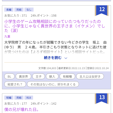
安にご自衛ください。
12
長編
完結
なし
お気に入り : 371
24h.ポイント : 198
小学生のゲーム攻略相談にのっていたつもりだったの
に、小学生じゃなく異世界の王子さま（イケメン）でし
た（涙）
九重
大学院修了の年になったが就職できない今どきの学生 坂上 由
(ゆう) 男 ２４歳。 半引きこもり状態となりネットに逃げた彼
が見つけたのは【よろず相談サイト】という相談サイトだった。
そこで出会ったアディという小学生？ の相談に乗っている間
続きを読む
に、由はとんでもない状態に引きずり込まれていく。 これは、知
らない間に異世界の国家育成にかかわり、あげく異世界に召喚さ
文字数 104,603
最終更新日 2022.11.23
登録日 2022.10.24
れ、そこで様々な国家の問題に突っ込みたくない足を突っ込み、
思いもよらぬ『好意』を得てしまった男の奮闘記である。 注：主
BL
異世界
王子
獣人
有鱗種
主人公は女好き
人公は女の子が大好きです。それが苦手な方はバックしてくださ
総愛され？
その気はないのに、好かれまくる
い。 ＊ずいぶん前に、他サイトで公開していた作品の再掲載で
す。（当時のタイトル「よろず相談サイト」）
13
短編
完結
R18
お気に入り : 177
24h.ポイント : 142
僕の兄が壊れた日。