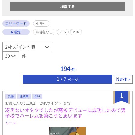
フリーワード
小学生
R指定
R指定なし
R15
R18
件
194
件
1
/ 7
Next
ページ
1
長編
連載中
R18
お気に入り : 1,362
24h.ポイント : 979
冴えないオタクでしたが高校デビューに成功したので男
子校でハーレムを築こうと思います
ムーン