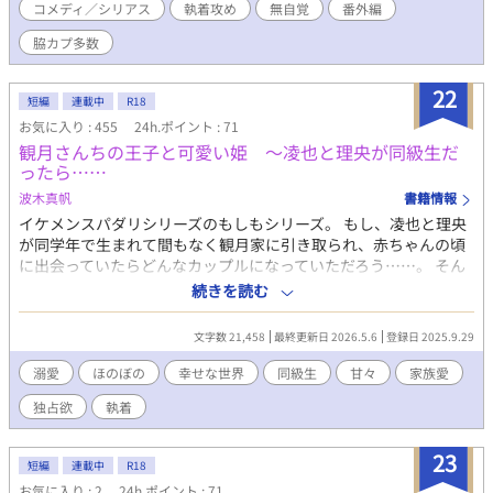
コメディ／シリアス
執着攻め
無自覚
番外編
事、育児の合間に作品を書いております。 誤字脱字の報告は、こ
ちらは2作目でまだまだ未熟なのは十分自覚しております。 あま
脇カプ多数
りにご指摘が集中してしまいますと、気になり過ぎて作品にも支
障が出てしまいますので今はまだ控えさせて頂いております。 ご
22
容赦下さいませ。 ご感想は大歓迎です。 皆さま、温かいご感想を
短編
連載中
R18
ありがとうございます。 ただ……ガラスのハートのヘタレなの
お気に入り : 455
24h.ポイント : 71
で、超甘めにお願い致します。 写真は以前撮ったものです。 風景
観月さんちの王子と可愛い姫 〜凌也と理央が同級生だ
写真、動物の写真は趣味で撮っておりますので、今後の作品にも
ったら……
合うものがあれば載せる予定です。 よろしくお願いします。
波木真帆
書籍情報
✼✼✼✼✼✼✼✼✼✼✼✼✼✼✼✼✼✼✼ 皆様のお陰でHOTランキング
に上がる事が出来ました。 ありがとうございます!!
イケメンスパダリシリーズのもしもシリーズ。 もし、凌也と理央
✼✼✼✼✼✼✼✼✼✼✼✼✼✼✼✼✼✼✼ 2022/4/14 お陰様で、本編
が同学年で生まれて間もなく観月家に引き取られ、赤ちゃんの頃
を完結致しました。 番外編の公開予定をしておりますので、番外
に出会っていたらどんなカップルになっていただろう……。 そん
編終了後に作品の完結予定をしております。 2022/5/25 お陰様で
な妄想が溢れて書いてしまいました。 一話だけのお遊びのはずで
続きを読む
番外編も終了致しました。 番外編の中に、その後のお話も含まれ
したが、ベビちゃんたちが可愛くてついお話が増えてしまい、こ
ております。 ただ、主要メンバーの1人のその後が入っておりま
れからも増えそうな気がするので独立させてみました。 これで生
文字数 21,458
最終更新日 2026.5.6
登録日 2025.9.29
せんので、その人物のお話はいずれ別のお話として短編で書こう
まれたてじゃなく幼稚園や小学生時代の二人の様子も書けるか
と思っております。 2022/9/16 お気に入り登録者数2300人突破を
な〜なんて目論んでいます。 本編シリーズがR18のため、こちら
溺愛
ほのぼの
幸せな世界
同級生
甘々
家族愛
記念致しまして、番外編の公開準備を開始致しました。 書き留め
も念の為つけています。 こちらにR18のお話を投稿するのは成長
独占欲
執着
るために「完結」→「連載中」に戻しております。 中編予定のた
してからになりますのでしばらくはありません。 本編をご存知の
め、ある程度書き留めてから公開とさせて頂きます。 2022/9/22
方に向けての完全お遊びですので、本編を未読の方はぜひ本編も
本日番外編を完結致しました。 ただ、今後もこのような機会を頂
合わせてご覧いただければ嬉しいです。
23
短編
連載中
R18
いてまた書くこともあるかも…と、連載中にしております。
お気に入り : 2
24h.ポイント : 71