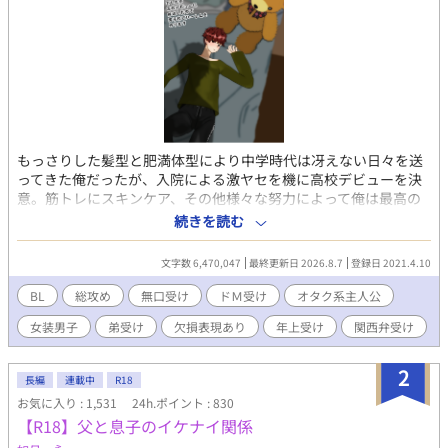
もっさりした髪型と肥満体型により中学時代は冴えない日々を送
ってきた俺だったが、入院による激ヤセを機に高校デビューを決
意。筋トレにスキンケア、その他様々な努力によって俺は最高の
ルックスとそこそこの自尊心を手に入れた！ 中学時代にやり込ん
続きを読む
だ乙ゲーやＢＬゲーを参考に、長身と美顔を武器に、名門男子校
の可愛い男子達を次々と攻略していく。 無口メカクレ男子、関西
文字数 6,470,047
最終更新日 2026.8.7
登録日 2021.4.10
弁のヤンキー、ビッチ系の女装男子、堅物メガネの副委員長、甘
え上手の現役アイドル、筋肉系の先輩、ワンコ系の後輩、父親違
BL
総攻め
無口受け
ドＭ受け
オタク系主人公
いの弟、弱りきった元いじめっ子、耽美な生徒会長にその露払い
女装男子
弟受け
欠損表現あり
年上受け
関西弁受け
の副会長、盲目の芸術家とその兄達、おかっぱ頭の着物男子、胡
散臭い糸目な美少年、寂しがりな近所の小学生にその色っぽい父
親、やる気のないひねくれ留年男子……選り取りみどりの男子達
2
長編
連載中
R18
には第一印象をひっくり返す裏の顔が！？ ──以下注意事項──
お気に入り : 1,531
24h.ポイント : 830
※『』は電話やメッセージアプリのやり取りなど、（）は主人公
【R18】父と息子のイケナイ関係
の心の声など、《》は主人公に聞き取り理解出来なかった外国語
など。 ※主人公総攻め。主人公は普通に浮気をします。 ※主人公