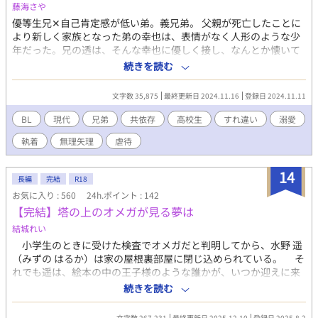
藤海さや
優等生兄✕自己肯定感が低い弟。義兄弟。 父親が死亡したことに
より新しく家族となった弟の幸也は、表情がなく人形のような少
年だった。兄の透は、そんな幸也に優しく接し、なんとか懐いて
もらおうと試みる。透は幸也が透に対して従順に振る舞う一方
続きを読む
で、時折怯えた表情をみせるのが気になっていた。 ◇弟に執着し
て余裕がなくなる兄と、捨てられないためにペットや恋人の代わ
文字数 35,875
最終更新日 2024.11.16
登録日 2024.11.11
りになろうとする弟の話。 ◇兄→弟に視点が変わります。小学生
→高校生まで。本人たちにとっては一応ハッピーエンド。 ◇冒頭
BL
現代
兄弟
共依存
高校生
すれ違い
溺愛
からR18。無理矢理、児童虐待描写があります。ざまあ要素はあ
執着
無理矢理
虐待
りません。 ◇ムーンライトノベルズにも投稿してます。
14
長編
完結
R18
お気に入り : 560
24h.ポイント : 142
【完結】塔の上のオメガが見る夢は
結城れい
小学生のときに受けた検査でオメガだと判明してから、水野 遥
（みずの はるか）は家の屋根裏部屋に閉じ込められている。 そ
れでも遥は、絵本の中の王子様のような誰かが、いつか迎えに来
てくれると信じて、毎日を生きていた。 そんなある日、父から
続きを読む
突然「お前に引き取りの話があった。来週、相手の家へ行っても
らう」と告げられる。 希望を抱いて向かった先で、遥を待って
文字数 267,231
最終更新日 2025.12.10
登録日 2025.8.2