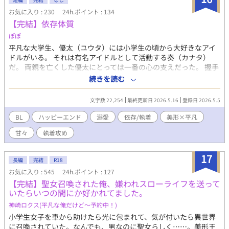
りませんが、征哉視点になれば書く予定です。R18には※つけま
お気に入り : 230
24h.ポイント : 134
す。
【完結】依存体質
ぽぽ
平凡な大学生、優太（ユウタ）には小学生の頃から大好きなアイ
ドルがいる。 それは有名アイドルとして活動する奏（カナタ）
だ。 両親を亡くした優太にとっては一番の心の支えだった。 握手
会やイベントに足繁く通っていた優太。そのため、奏からは「認
続きを読む
知」をされていた。 だが、就職活動をきっかけに頻繁に通えなく
なってしまう。 すっかり忘られてしまっただろうと思いながら行
文字数 22,254
最終更新日 2026.5.16
登録日 2026.5.5
ったライブだが…
BL
ハッピーエンド
溺愛
依存/執着
美形×平凡
甘々
執着攻め
17
長編
完結
R18
お気に入り : 545
24h.ポイント : 127
【完結】聖女召喚された俺、嫌われスローライフを送って
いたらいつの間にか好かれてました。
神崎ロクス(平凡な俺​だけど～予約中！)
小学生女子を車から助けたら光に包まれて、気が付いたら異世界
に召喚されていた。なんでも、男なのに聖女らしく……。美形王