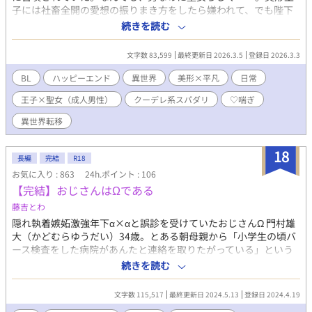
子には社畜全開の愛想の振りまき方をしたら嫌われて、でも陛下
と王妃殿下には嫌われなかったからいいか！そんなことよりお仕
続きを読む
事お仕事！ クーデレスパダリ系執着攻め×めっちゃポジティブち
ょっと阿呆な受け ※R-18があります。その話にはR-18の明記をつ
文字数 83,599
最終更新日 2026.3.5
登録日 2026.3.3
けますので、苦手な方や、１８歳未満の方は閲覧をご遠慮く ※こ
のお話はNolaさん、ムーンライトノベルズさんでも掲載されてい
BL
ハッピーエンド
異世界
美形×平凡
日常
ます。
王子×聖女（成人男性）
クーデレ系スパダリ
♡喘ぎ
異世界転移
18
長編
完結
R18
お気に入り : 863
24h.ポイント : 106
【完結】おじさんはΩである
藤吉とわ
隠れ執着嫉妬激強年下α×αと誤診を受けていたおじさんΩ 門村雄
大（かどむらゆうだい）34歳。とある朝母親から「小学生の頃バ
ース検査をした病院があんたと連絡を取りたがっている」という
電話を貰う。 何の用件か分からぬまま、折り返しの連絡をしてみ
続きを読む
ると「至急お知らせしたいことがある。自宅に伺いたい」と言わ
れ、招いたところ三人の男がやってきて部屋の中で突然土下座を
文字数 115,517
最終更新日 2024.5.13
登録日 2024.4.19
された。よくよく話を聞けば23年前のバース検査で告知ミスをし