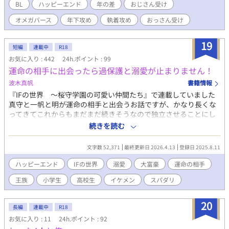
ていたと告げられる。 今更Ωと言われても――と戸惑うものの、α
BL
ハッピーエンド
年の差
おじさん受け
だと思い込んでいた期間も自分のバース性にしっくり来ていなか
オメガバース
年下攻め
執着攻め
おっさん受け
った雄大は悩みながらも正しいバース性を受け入れていく。 治療
のため、まずはΩ性の発情期であるヒートを起こさなければなら
ず、謝罪に来た三人の男の内の一人・研修医でαの戸賀井 圭（と
19
短編
連載中
R18
がいけい）と同居を開始することにーー。
お気に入り : 442
24h.ポイント : 99
運命の相手に出会ったら過保護と溺愛が止まりません！
波木真帆
書籍情報
『IFの世界 〜桜守学園の可愛い仲間たち』で連載していました
真守と一帆と明が運命の相手と出会うお話ですが、かなり長くな
ってきてこれからもまだまだ続きそうなので独立させることにし
ました。 このお話では 真守＆セオドア 一帆＆ラミロ アロン＆
続きを読む
明 の3組のカップルが運命の出会いを果たしてからイギリスでイ
チャラブ生活をするお話を書いていきます。 未成年なのでR18は
文字数 52,371
最終更新日 2026.4.13
登録日 2025.8.11
ほとんど出て来ませんがこれから先出てくる可能性があるので
R18設定にしています。 R18には※つけます。
ハッピーエンド
IFの世界
溺愛
大富豪
運命の相手
王族
小学生
高校生
イケメン
スパダリ
20
長編
連載中
R18
お気に入り : 11
24h.ポイント : 92