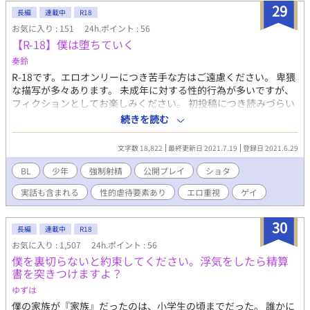
29
長編
連載中
R18
お気に入り : 151
24h.ポイント : 56
【R-18】僕は堕ちていく
奏鈴
R-18です。エロオンリーにつき苦手な方はご遠慮ください。 卑猥
な描写が多々あります。 未成年に対する性的行為が多いですが、
フィクションとしてお楽しみください。 初投稿につき読みづらい
点もあるかと思いますがご了承ください。 時代設定が90年代後半
続きを読む
なので人によっては分かりにくい箇所もあるかもしれません。 ----
----------------------------------------------------------------------------------
文字数 18,822
最終更新日 2021.7.19
登録日 2021.6.29
----------- 僕、ユウはどこにでもいるような普通の小学生だった。
いつもと変わらないはずだった日常、ある日を堺に僕は堕ちてい
BL
少年
強制射精
公開プレイ
ショタ
く。 ただ…後悔はしていないし、愉しかったんだ。 友人たちに躰
実話も含まれる
性的虐待要素あり
エロ重視
ゲイ
をいいように弄ばれ、調教・開発されていく少年のお話です。 エ
ロ全開で恋愛要素は無いです。
30
長編
連載中
R18
お気に入り : 1,507
24h.ポイント : 56
僕を裏切らないと約束してください。浮気をしたら精算
書を突きつけますよ？
ゆずは
僕の家族が『家族』だったのは、小学生の頃までだった。 誰かに