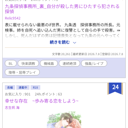
九条探偵事務所_裏_自分が殺した男にひたすら犯される
探偵
Relic9542
表に載せられない最悪のif世界。 九条透 探偵事務所の所長。元
検事。姉を自死へ追い込んだ男に復讐として自らの手で殺害。⇛
しかし、死んだはずの男は記憶喪失となって九条の元へやってく
る。⇛自らの罪を隠すため男を自分の元で匿う。⇛記憶を取り戻
続きを読む
した男は姉の生き写しのような九条を姉の代わりとして扱い、欲
望をぶつける。 蜘蛛 記憶喪失の男だった。しかし、彼の人格は
文字数 20,261
最終更新日 2026.7.8
登録日 2026.7.8
消えた。 鈴虫 九条の養い子。小学生。 信 事務所のアルバイ
ト。大学生。
BL
快楽調教
機械姦
連続絶頂
強姦/レイプ
陵辱・屈辱プレイ
24
長編
連載中
R18
お気に入り : 901
24h.ポイント : 63
幸せな存在 ~歩み寄る恋をしよう~
志生帆 海