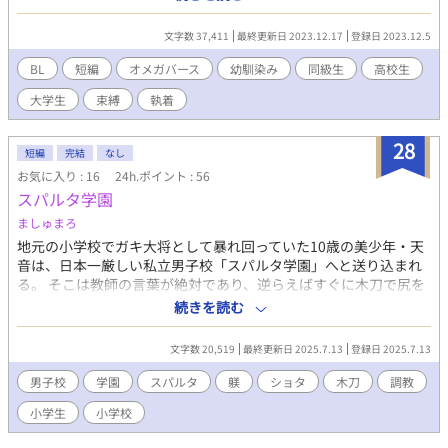
で責任をとる必要はない」と告げるが蓮は納得しない。しかし、
樹は蓮に伝えていない秘密を抱えていた。 ◇同級生の幼馴染みが
文字数 37,411
最終更新日 2023.12.17
登録日 2023.12.5
お互いの本性曝すまでの話です。小学生→中学生→高校生→大学
生までサクサク進みます。ハッピーエンド。 ◇オメガバースの設
BL
短編
オメガバース
幼馴染み
同級生
高校生
定を一応借りてますが、あまりそれっぽい描写はありません。ム
大学生
束縛
執着
ーンライトノベルズにも投稿しています。
28
短編
完結
なし
お気に入り : 16
24h.ポイント : 56
スパルタ学園
ましゅまろ
地元の小学校でガキ大将として暴れ回っていた10歳の美少年・天
音は、日本一厳しい私立男子校「スパルタ学園」へと送り込まれ
る。 そこは教師の言葉が絶対であり、逆らえばすぐに木刀で尻を
打たれる理不尽な世界。 制服は丈の短い短パン、毎朝のブリーフ
続きを読む
検査、少しの乱れも許されない。 これは、一人の少年が痛みと恐
怖、そして微かな恋情の中で、次第に誇り高く従順な少年へと変
文字数 20,519
最終更新日 2025.7.13
登録日 2025.7.13
わっていく物語。
男子校
学園
スパルタ
躾
ショタ
木刀
調教
小学生
小学校