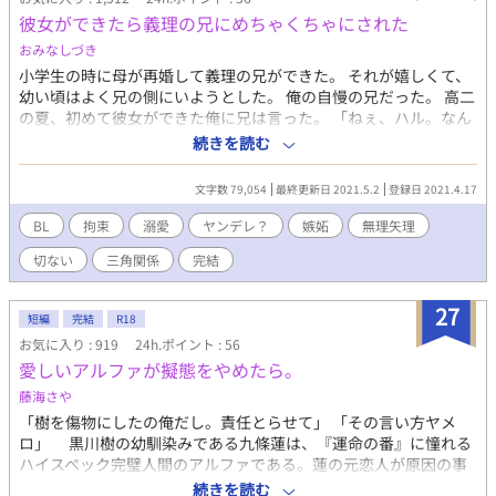
う方はご注意下さい。（59話手の平の上以降） 作者社会人のた
彼女ができたら義理の兄にめちゃくちゃにされた
め、不定期更新になります。 以上注意事項です。 どうぞお楽しみ
おみなしづき
ください。 20210423 1章完結、翌日から２章スタートします。
20210620 後日譚含めてすべて完結いたしました！零れ話やらス
小学生の時に母が再婚して義理の兄ができた。 それが嬉しくて、
ピンオフ、この小説のキャラでリクエストがあれば違うブックで
幼い頃はよく兄の側にいようとした。 俺の自慢の兄だった。 高二
制作予定です。お気軽にどうぞ！ こちらは青春BLとして第９回BL
の夏、初めて彼女ができた俺に兄は言った。 「ねぇ、ハル。なん
小説大賞にエントリーしております！もし良ければ投票頂けると
で彼女なんて作ったの？」 俺は兄にめちゃくちゃにされた。 ※最
続きを読む
嬉しいです！ 青春BLが好きな方は、是非よしなにー！！
初からエロです。R18シーンは＊表示しておきます。 ※R18シーン
の境界がわからず＊が無くともR18があるかもしれません。ほぼ
文字数 79,054
最終更新日 2021.5.2
登録日 2021.4.17
R18だと思って頂ければ幸いです。 ※いきなり拘束、無理矢理あ
ります。苦手な方はご注意を。 ※こんなタイトルですが、愛はあ
BL
拘束
溺愛
ヤンデレ？
嫉妬
無理矢理
ります。 ※追記……涼の兄の話をスピンオフとして投稿しまし
切ない
三角関係
完結
た。二人のその後も出てきます。よろしければ、そちらも見てみ
て下さい。 ※作者の無駄話……無くていいかなと思い削除しまし
た。お礼等はあとがきでさせて頂きます。
27
短編
完結
R18
お気に入り : 919
24h.ポイント : 56
愛しいアルファが擬態をやめたら。
藤海さや
「樹を傷物にしたの俺だし。責任とらせて」 「その言い方ヤメ
ロ」 黒川樹の幼馴染みである九條蓮は、『運命の番』に憧れる
ハイスペック完璧人間のアルファである。蓮の元恋人が原因の事
故で、樹は蓮に項を噛まれてしまう。樹は「番になっていないの
続きを読む