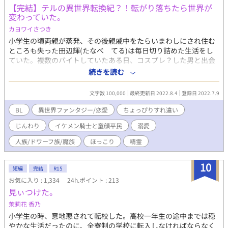
台である学園に向かうと、校門の前には、王太子オーウェンが待
【完結】テルの異世界転換紀？！転がり落ちたら世界が
変わっていた。
っていた。 好感度を上げることに失敗したら死亡エンドという状
況の中、転生前からの夢を叶える為に、まずは生死を分けるテス
カヨワイさつき
トイベントのクリアを目指す。 爽やか王太子アルファ×クール系
小学生の頃両親が蒸発、その後親戚中をたらいまわしにされ住む
だけれど甘えたがりなオメガ。 オメガバース・悪役令息系・シリ
ところも失った田辺輝(たなべ てる)は毎日切り詰めた生活をし
アス、不憫切ない系からの、愛されざまあ系。
ていた。複数のバイトしていたある日、コスプレ？した男と出会
った。 異世界ファンタジー、そしてちょっぴりすれ違いの恋愛。
続きを読む
ドワーフ族に助けられ家族として過ごす"テル"。本当の両親
は……。 そして、コスプレと思っていた男性は……。
文字数 100,000
最終更新日 2022.8.4
登録日 2022.7.9
BL
異世界ファンタジー/恋愛
ちょっぴりすれ違い
じんわり
イケメン騎士と童顔平民
溺愛
人族/ドワーフ族/魔族
ほっこり
精霊
10
短編
完結
R15
お気に入り : 1,334
24h.ポイント : 213
見ぃつけた。
茉莉花 香乃
小学生の時、意地悪されて転校した。高校一年生の途中までは穏
やかな生活だったのに、全寮制の学校に転入しなければならなく