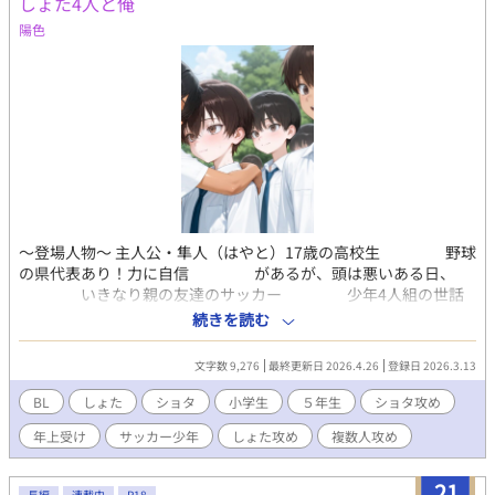
しょた4人と俺
陽色
〜登場人物〜 主人公・隼人（はやと）17歳の高校生 野球
の県代表あり！力に自信 があるが、頭は悪いある日、
いきなり親の友達のサッカー 少年4人組の世話
を見ること になった。 〜小学生〜 翔太（しょうた） ５
続きを読む
年生・身長147cm、38kg。右足。利 き足と同じで右の
シュートが 一番得意。去年と一昨年トレセ ンに
文字数 9,276
最終更新日 2026.4.26
登録日 2026.3.13
選ばれており、プレーではゲ ームメイクとフィニッシ
ュ。試 合中は味方の動きも相手の癖も 全部見え
BL
しょた
ショタ
小学生
５年生
ショタ攻め
てる。頭もよく何もか も人より優れている。 陽色（ひい
年上受け
サッカー少年
しょた攻め
複数人攻め
ろ） ５年生・身長151cm、体重41キロ。左 利き。50m
は6秒2。フィジカ ルは弱いけど瞬発力で全部カバ
ーするタイプ。アイドルって言 われる事がある
21
長編
連載中
R18