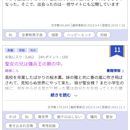
なった。そこで、出会ったのは… 他サイトにも公開しています
文字数 69,060
最終更新日 2019.9.4
登録日 2019.7.26
BL
全寮制男子高
溺愛
ハッピーエンド
完結
11
長編
完結
R18
お気に入り : 3,462
24h.ポイント : 198
聖女の兄は傭兵王の腕の中。
織緒こん
書籍情報
高校を卒業したばかりの桜木薫。妹の雅と共に春の嵐に吹き飛ば
されて、見知らぬ世界にやって来た。 妹が聖女様？ まだ小学生の
妹に、何をやらせる気だ⁈ 怒った薫は自分たちを拾ってくれた傭
兵団で身をひそめつつ、雅を神殿から隠すことにした。 傭兵団の
続きを読む
賄い夫として働きつつ、少しずつ異世界に馴染んで行く桜木兄妹
は次第にこの傭兵団がワケアリであることを知っていく。そして
文字数 179,933
最終更新日 2023.5.14
登録日 2021.11.1
傭兵団を率いる副団長の為人も⋯⋯。 豪快な傭兵 × オカン少
年 ⁂ ⁂ ⁂ ⁂ ⁂ この作品はR18要素を含みます。『えっち
Ｒ18
BL
異世界
飯テロはしない
傭兵
聖女
はえっちに書こう』がモットーです。該当部分には『✳︎』を付け
巻き込まれ召喚
男性妊娠
ますので十八歳未満のお嬢様、えちえちが苦手な方は『✳︎』を目