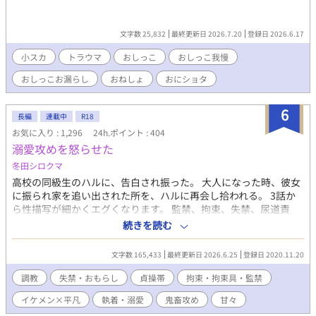
文字数 25,832
最終更新日 2026.7.20
登録日 2026.6.17
小スカ
トラウマ
おしっこ
おしっこ我慢
おしっこお漏らし
おねしょ
おにショタ
6
長編
連載中
R18
お気に入り : 1,296
24h.ポイント : 404
溺愛攻めを怒らせた
冬田シロクマ
高校の同級生のハルに、告白され振った。 大人になった時、彼女
に振られ家を追い出された所を、ハルに再会し拾われる。 3話か
ら性描写が細かくエグくなります。 監禁、拘束、失禁、尿道責
め、4p描写あり。 無理やり多め。 元題名 ・ハルとロン ・溺愛
続きを読む
攻めが、性格悪い受けのせいで鬼畜攻めになった話 【キャラ】 ハ
ル(攻め) イエベ春 全体的に色素が薄い。 甘いマスクのイケメ
文字数 165,433
最終更新日 2026.6.25
登録日 2020.11.20
ン。 ワンコ溺愛攻め→鬼畜攻めに変化。 ロンの泣き顔が好きにな
り、支配欲の虜になる。 ロン(受け) 嫌なことから兎に角逃げてき
調教
失禁・おもらし
貞操帯
拘束・拘束具・監禁
た人生。 小学生の頃、夏休みの宿題は最後の日になっても出来な
イケメン×平凡
執着・溺愛
鬼畜攻め
甘々
かった。 人の気持ちがわからないことがある。 アリサ 派手な見