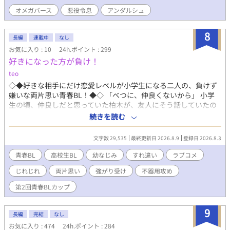
はずなのに、何故生きているのか。 不思議に思っていたら、目の
オメガバース
悪役令息
アンダルシュ
前を通った学生の肩が、黒髪の学生の肩とぶつかってしまう。学
生はバランスを崩して階段から落ちそうだ。咄嗟に学生の腕を掴
んで引き寄せるが、自分の方が反動で階段から落ちてしまう。 ト
8
長編
連載中
なし
ラックに跳ねられた続きだろうかと思う程の出来事に、これは夢
お気に入り : 10
24h.ポイント : 299
ではないかと感じられる。 「危ないっ」 緊迫した低い声が耳に
好きになった方が負け！
入った瞬間、体中を包み込まれるような衝撃を感じた。下腹に疼
くような違和感を覚えながら、鼻腔に香ってくる甘い匂いを辿る
teo
と、この世の者とは思えないほど美しい青年に助けられていた。
◇◆好きな相手にだけ恋愛レベルが小学生になる二人の、負けず
再び目を開けたら、ベッドに寝かされていて、若い男性たちに叱
嫌いな両片思い青春BL！◆◇ 「べつに、仲良くないから」 小学
責されている。何故だか「リアム」と呼ばれ首を傾げるが、鏡に
生の頃、仲良しだと思っていた柏木が、友人にそう話していたの
映った自分の姿に衝撃が走る。ゲームに出ていた悪役令息リア
を聞いてしまった水野。 好きだった相手に、自分自身を否定され
続きを読む
ム・ベルに転生しているではないか。 ――雪。 主人公。クリ
たと思った水野は、それ以来、柏木から距離を取り、本当の自分
スマスパーティー。攻略対象。王太子。そして悪役令息、断罪イ
を隠して生きていた。 しかし高校生になった今も、柏木は水野に
ベント。 脳内に次々とキーワードのような言葉が流れ込んでく
文字数 29,535
最終更新日 2026.8.9
登録日 2026.8.3
何かと絡み、からかったり、馬鹿にするようなことを言ってく
る。 『デスティニー～ あなたと恋する未来へ～』は、ボーイズ
る。 昔の傷を引きずる水野は、「今度は自分が柏木を惚れさせ
青春BL
高校生BL
幼なじみ
すれ違い
ラブコメ
ラブのゲームだ。プレイヤーは主人公になり、選択肢した攻略対
て、振ってやる」と復讐を決意。柏木が選ばれた文化祭実行委員
象の好感度を上げて、ハッピーエンドを目指す。攻略対象は、王
じれじれ
両片思い
強がり受け
不器用攻め
のパートナーに自ら立候補し、好きにならせるための作戦を始め
太子や騎士系、文官系の学生たちが用意されている。 主人公の恋
る。 ◇青春BLカップ初参加です(*'ω'*)◇ 書きながらの投稿にな
第2回青春BLカップ
の邪魔をするのが悪役令息リアム・ベルだ。 そのリアムに、何故
りますが、応援してもらえたら嬉しいですっ！ ※本作品の全文ま
自分が転生しているのか。 悪役令息リアム・ベルは、必ずバッド
たは一部について、著作権者の許可なく転載・複製・配布・AI学
エンドになり、王太子ルートには死亡エンドまで用意されてい
9
習への利用・音声化・動画化、その他の二次利用を行うことを禁
長編
完結
なし
る。 ゲーム終了の卒業パーティーまで、あと三ヶ月。 バッドエン
止します。
お気に入り : 474
24h.ポイント : 284
ドの未来を回避出来るのだろうかと頭を抱えながら、ゲームの舞