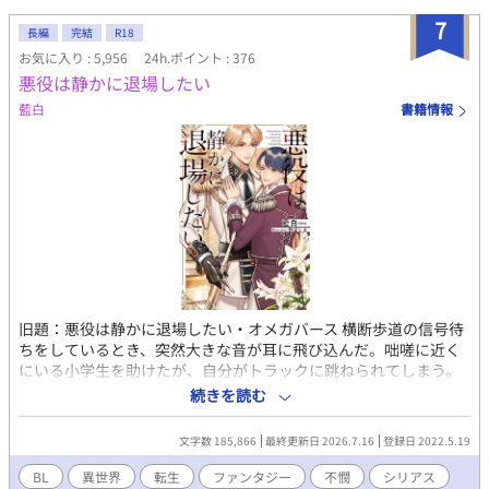
た目
7
長編
完結
R18
お気に入り : 5,956
24h.ポイント : 376
悪役は静かに退場したい
藍白
書籍情報
旧題：悪役は静かに退場したい・オメガバース 横断歩道の信号待
ちをしているとき、突然大きな音が耳に飛び込んだ。咄嗟に近く
にいる小学生を助けたが、自分がトラックに跳ねられてしまう。
『三人の攻略対象のルートをクリアしたので、隠しシナリオが現
続きを読む
れたよ。やってみる？』 落としたスマホの画面から現れたゲー
ム説明のテロップに、迷わず『はい』を選択した。その瞬間、ス
文字数 185,866
最終更新日 2026.7.16
登録日 2022.5.19
マホの画面から現れている光に包まれる。 目を開ければ、既視感
を覚える西洋風の建物の中に立っていた。 トラックに跳ねられた
BL
異世界
転生
ファンタジー
不憫
シリアス