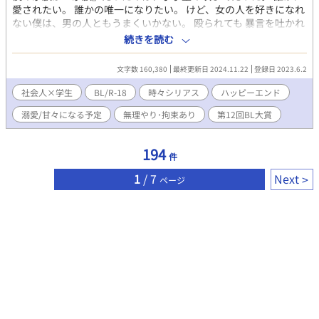
愛されたい。 誰かの唯一になりたい。 けど、女の人を好きになれ
ない僕は、男の人ともうまくいかない。 殴られても 暴言を吐かれ
ても ハメ撮りをネットに流されても 玩具で甚振られても 裸で過ご
続きを読む
すことを強要されても 僕のことが好きなら全部許せるから。 それ
は全部僕への愛情なんだから。 だから、僕もその人のことを好き
文字数 160,380
最終更新日 2024.11.22
登録日 2023.6.2
になる。 一生懸命尽くしていくの。 けど、みんな、僕から離れて
いく。 僕はどうしてだめなんだろう？ ＿＿＿＿＿＿＿＿＿＿＿ 一
社会人×学生
BL/R-18
時々シリアス
ハッピーエンド
ヶ月付き合った彼が、僕がバイトに行ってる間に大学の後輩を部
溺愛/甘々になる予定
無理やり･拘束あり
第12回BL大賞
屋に連れ込んでヤってた。そのことがわかったのは、たまたまバ
イトが休みになって、たまたま連絡なしで彼の部屋に行ったか
ら。 一ヶ月、楽しかったな。 僕はその場で一ヶ月のお付き合いの
194
件
精算書を作って、後輩に突っ込んだままの彼氏――――元彼の眼
前に突きつけた。 最初に約束したよね？ 僕の胸はほんの少しだ
1
/ 7
Next
ページ
け、チクリと痛んだ。 長かったほうだな。一ヶ月。 僕、彼のこと
をちゃんと好きだったのに。 男同士は当たり前の幸福を望んじゃ
いけないんだろうか？ 誰か、僕だけを愛して。 ＊Ｒ１８シーンは
予告なく入ります ＊途中シリアス展開の場面もありますが、ハピ
エン確定です