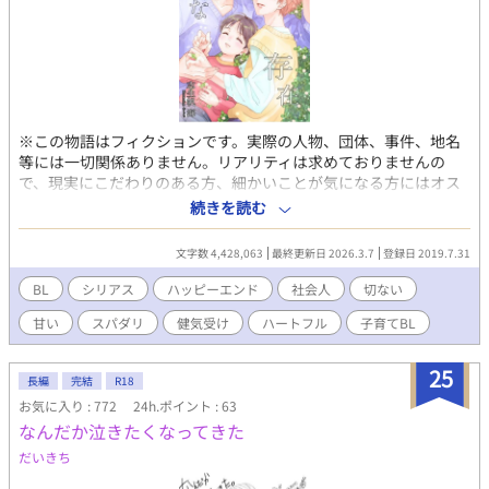
※この物語はフィクションです。実際の人物、団体、事件、地名
等には一切関係ありません。リアリティは求めておりませんの
で、現実にこだわりのある方、細かいことが気になる方にはオス
スメできません。物語のやわらかな世界をお楽しみ下さい。この
続きを読む
件に関してお誹謗中傷はご遠慮ください※ ※この作品はBLです
が、主人公カップルの周りにはNLカップルもおります。その点ご
文字数 4,428,063
最終更新日 2026.3.7
登録日 2019.7.31
理解の上、お読み下さいませ。 ※無理矢理に近い描写が前半にあ
りますが、不憫な主人公が攻めと出会い幸せを掴んでいく過程を
BL
シリアス
ハッピーエンド
社会人
切ない
丁寧に大切に描いた物語です。 本編は完結→芽生小学生編を現在
甘い
スパダリ
健気受け
ハートフル
子育てBL
書いています。 「歩み寄る恋をしよう！」気ままに生きてきたシ
ングルファザー×恋人に捨てられた純真な青年のじれったい恋愛
模様 離婚して息子と過ごす日々は大変だが、それまでの我慢から
25
長編
完結
R18
解き放たれ自由なものだった。 そんな俺には最近気になる若い青
お気に入り : 772
24h.ポイント : 63
年がいる。 だけど……彼は幸せの中、陽だまりの中にいた。 手が
なんだか泣きたくなってきた
届かないと憧れの存在だと諦めていたのに……そんな彼に異変
が。 今までのように即物的に手に入れるのではなく、 今度こそ心
だいきち
から歩み寄る恋愛をしてみたい。 ※ こちらは『幸せな復讐』