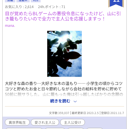
が翔太に顔は負 けている。学校にファンクラブ
お気に入り : 2,614
24h.ポイント : 71
があるw 空（そら） ５年生・身長145、体重35、背番号
目が覚めたらBLゲームの悪役令息になったけど、山に引
7、 ポジションはトップ下！持ち味 はドリブル
き籠もりたいので全力で主人公を応援しますっ！
突破、相手抜くのが マジで好き！あと好きな食べ物
はラーメン！ 琉希斗（るきと） ５年生・身長
mana.
143cm、体重36キロ。 左利き。握力は32キロ。リフ
ティングの最高記録は4,000 回超えてから数えて
ない。人の 弱いとこ探し。 小学生５年生組はみんなサッ
カークラブに所属しており、みんなトレセン経験があるがしょう
ただけは、次元が違う。みんな顔が整っており、いつも学校では4
人で一緒に行動している。 ここからは何が起こるか、読んでから
のお楽しみ(^^)(^^)(^^)
大好きな森の香り…大好きな木の温もり…… 小学生の頃からコツ
コツと貯めたお金と日々節約しながら会社の給料を貯めに貯めて
50前に脱サラした。 山に籠もった俺は引っ越したばかりの念願の
ログハウスで大好きな木々に囲まれ、大好きな香りに囲まれて俺
続きを読む
は…目を閉じた…はずだった……… アラフィフのオッサンが異世
界BLゲームの悪役令息に転生して7歳〜始まります。 専属使用人
文字数 359,037
最終更新日 2023.2.5
登録日 2021.11.7
→超無自覚な悪役令息←悪役令息を断罪予定の王子で、悪役令息
が周囲に愛されなお話。 たまにシリアスが入りますが、R18が多
異世界転生
愛され主人公
主人公受け
いコメディです。 R18のお話の回は☆を入れてます。 仕事や家