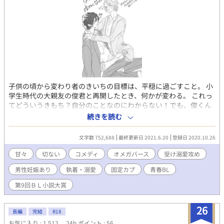
https://www.alphapolis.co.jp/novel/492454226/710287703 の
サイドストーリー、書下ろし新作です。 ※『幸せな復讐』を先に
読んでいただけると、 瑞樹の気持ちが伝わると思います。 ※発展
編として『幸せな復讐』で端折った部分を掘り下げていきます。
（宗吾と瑞樹が付き合いだす過程から結ばれるまで） 表紙絵……
おもち様の作品です。 @0moti_moti0
子供の頃から変わり者のきいちの目標は、平穏に過ごすこと。 小
学生時代の大親友の俊君と再開したとき、何かが変わる。 これっ
てどういうきもち？自分のことなのにわからない！でも、俊くん
は理由を知っているみたいで。
続きを読む
____________________________________ 主人公が小学生時
代からのスタートです。 フレッシュさをだしたいのに作者が淀ん
文字数 752,688
最終更新日 2021.6.20
登録日 2020.10.26
でてうまく出てるかわからん。 オメガバースですが、独自設定あ
ります。 詳しくは本編必読でお願いします。 楽しんでくだされば
甘々
切ない
コメディ
オメガバース
受け溺愛攻め
幸いです。 執筆中に訂正が入る場合は、冒頭で報告いたします。
男性妊娠あり
執着・溺愛
固定カプ
青春BL
予告なくR18シーンが入ります。背後にご注意お願いいたします。
濡れ場の前にはサブタイトル横に＊を付けます。 特殊性癖表現
第9回ＢＬ小説大賞
（主に小スカ）がある場合は＊を2個つけてます。好みでなければ
自衛してください。（20210310変更部分） 視点が場面に応じて
26
変わる場合があります、ご容赦ください。 話の進行上、主人公に
長編
完結
R18
対する暴力表現が出てきます。主人公が辛い目に合うのは嫌とい
お気に入り : 1,512
24h.ポイント : 56