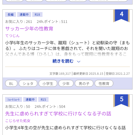
て何かとコンプレックスがあり、絢人が昔と同様、成績優秀な漣
っては母。
に憧れの目を向けるのが何となく気に入らない。そんな中、熊本
4
に残りスケートに打ち込む絢人の兄・智大（ちひろ）の衣装のデ
長編
連載中
R18
ザインを絢人が手伝っていると知った律は、智大の試合を見たい
お気に入り : 261
24h.ポイント : 511
と絢人に言うが、何故か絢人は不機嫌になって……。 高校生にな
サッカー少年の性教育
った幼馴染どうしが、お互いの兄を巻き込んで（？）、ちょっと
てつじん
ずつ近づく話。
小学6年生のサッカー少年、蹴翔（シュート）と幼馴染の守（まも
る）。 ふたりはコーチに体を悪戯されて、それを聞いた蹴翔のお
父さんである博（ひろし）は、身をもって蹴翔に性教育をするこ
とになってしまう。 そして成り行きで蹴翔の幼馴染の守にも同様
続きを読む
に性教育をすること‥‥。 そこへ遠くに引っ越していた小学１年
生の駆（カケル）も戻ってきて加わり‥‥。
文字数 169,317
最終更新日 2025.8.15
登録日 2021.2.27
BL
ショタ
小学生
少年
男の子
性教育
5
ｼｮｰﾄｼｮｰﾄ
連載中
R15
お気に入り : 50
24h.ポイント : 504
先生に虐められすぎて学校に行けなくなる子の話
こじらせた処女
小学生4年生の空が先生に虐められすぎて学校に行けなくなる話