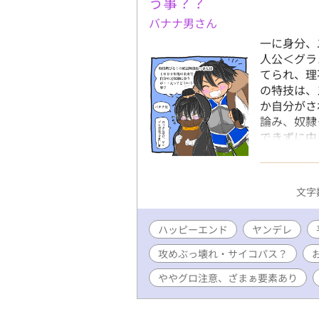
う事？？
バナナ男さん
一に身分、
人公＜グ
てられ、理
の特技は
か自分がさ
論み、奴隷
できずに
がキッカケ
ンだったが
人類を支配
文字数
れ？？ど
✕ 悪い事
ハッピーエンド
ヤンデレ
要素満載 
クチックな
攻めぶっ壊れ・サイコパス？
いたらすみ
ややグロ注意、ざまぁ要素あり