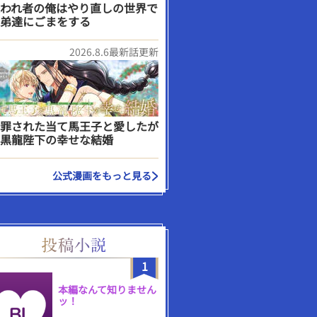
われ者の俺はやり直しの世界で
弟達にごまをする
2026.8.6最新話更新
罪された当て馬王子と愛したが
黒龍陛下の幸せな結婚
公式漫画をもっと見る
1
本編なんて知りません
ッ！