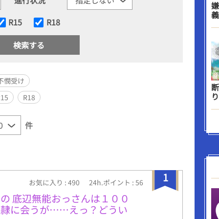
嫌
義
R15
R18
不憫受け
断
り
R15
R18
件
1
お気に入り : 490
24h.ポイント : 56
の 底辺無能おっさんは１００
奴隷に会うが……えっ？どうい