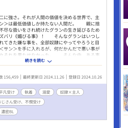
二に強さ。それが人間の価値を決める世界で、主
ラン＞は最低価値しか持たない人間だ。 親に捨
不尽な扱いをされ続けたグランの生き延びるため
、ズバリ《媚びる事》！ そんなグランはいつし
れてきた嫌な事を、全部奴隷にやってやろうと目
＜サン＞を手に入れるが、何だかんだで悪い事が
中々それを果たせなかった。 そんな中、ある事
続きを読む
で１０００年後の未来にタイムスリップしたグラ
、そこはたった一人の＜神王＞と呼ばれる人物が
している未来だった。────が……？ あ
 156,459
最終更新日 2024.11.26
登録日 2024.10.26
ういう事？？？ 【精神ぶっ壊れヤンデレ王
ができない不憫平凡おっさん】です。 ヤンデレ
＆ 奴隷などの良くない設定や行動などなどダー
平凡受け
執着
溺愛
奴隷×主人
場面が結構あるので、不快に感じてしまった方が
おじさん受け、不憫受け
ません_○/|_ 土下座！
濃密BL