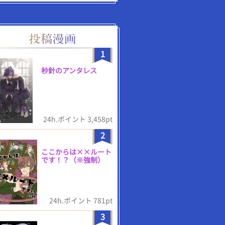
1
秒針のアンタレス
24h.ポイント 3,458pt
2
ここからは××ルート
です！？（※強制）
24h.ポイント 781pt
3