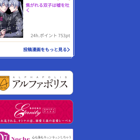
焦がれる双子は嘘を吐
く
24h.ポイント 753pt
投稿漫画をもっと見る