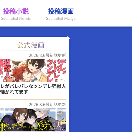
投稿小説
投稿漫画
Submitted Novels
Submitted Manga
2026.8.6最新話更新
レがバレバレなツンデレ猫獣人
懐かれてます
2026.8.6最新話更新