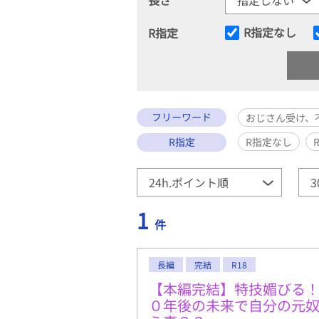
R指定なし
R指定
フリーワード
おじさん受け、
R指定
R指定なし
1
件
長編
完結
R18
【本編完結】特技媚びる！
０年後の未来で自分の元