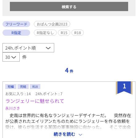
フリーワード
おぱんつ企画2023
R指定
R指定なし
R15
R18
件
4
件
1
短編
完結
R18
お気に入り : 14
24h.ポイント : 7
ランジェリーに魅せられて
永川さき
史哉は世界的に有名なランジェリーデザイナーだ。 突然存在
が公表されたエイリアンたちのためにランジェリーを作る依頼を
受け、彼らが生活する某国の軍事施設に向かった。 そこで出会
ったのは、ランジェリーを共同開発することになったウテヤラカ
続きを読む