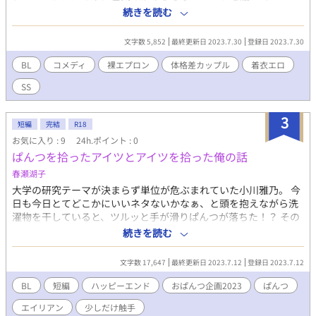
て……。 天木あんこ（@54azuki_mochi）さん、深山恐竜
続きを読む
（@fuka_yama2021）さん主催のTwitter企画『おぱんつ企画
2023』参加作品です。
文字数 5,852
最終更新日 2023.7.30
登録日 2023.7.30
BL
コメディ
裸エプロン
体格差カップル
着衣エロ
SS
3
短編
完結
R18
お気に入り : 9
24h.ポイント : 0
ぱんつを拾ったアイツとアイツを拾った俺の話
春瀬湖子
大学の研究テーマが決まらず単位が危ぶまれていた小川雅乃。 今
日も今日とてどこかにいいネタないかなぁ、と頭を抱えながら洗
濯物を干していると、ツルッと手が滑りぱんつが落ちた！？ その
ぱんつを拾ってくれたイケメンは、自分をエイリアンだと名乗っ
続きを読む
て…… エイリアン×なんちゃって理系のぱんつ連呼なお話です。
※こちらは深山恐竜様と天木あんこ様主催の『おぱんつ企画2023
文字数 17,647
最終更新日 2023.7.12
登録日 2023.7.12
年』参加作品になります。 ※他サイト様にも投稿しております。
※最終話まで予約済み、随時公開中です。 本日22時に最終話が更
BL
短編
ハッピーエンド
おぱんつ企画2023
ぱんつ
新されます。
エイリアン
少しだけ触手