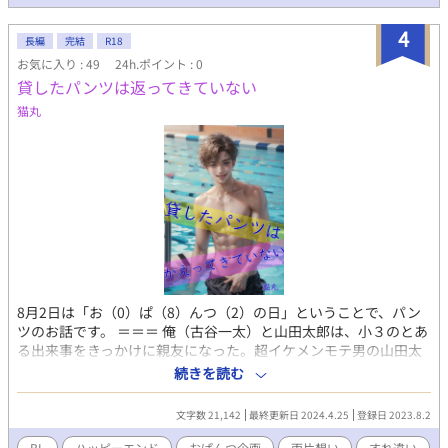
4
長編
完結
R18
お気に入り : 49
24h.ポイント : 0
貸したパンツは返ってきていない
猫丸
8月2日は「お（0）ぱ（8）んつ（2）の日」ということで、パン
ツのお話です。 ＝＝＝ 俺（古谷一太）と山田太郎は、小３のとあ
る出来事をきっかけに親友になった。超イケメンモテ男の山田太
郎が俺に秘密を話したいという。なんだ？告白か？お前の告白な
続きを読む
ら聞いてやらないこともないぞ？ だが山田太郎の告白は…… ＝＝
＝ パンツを履かないシチュエーション（人魚・エイリアン・ケン
文字数 21,142
最終更新日 2024.4.25
登録日 2023.8.2
タウロス・プール・全身タイツ・裸エプロン※選択肢から一つを
チョイス）＆おパンツという組み合わせでお話を書いています。
BL
ハッピーエンド
おぱんつ企画
両片想い
すれ違い