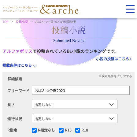
TOP
投稿小説
おぱんつ企画2023の検索結果
Submitted Novels
アルファポリス
で投稿されているBL小説のランキングです。
小説の投稿はこちら
掲載条件はこちら
×検索条件をクリアする
詳細検索
フリーワード
長さ
進行状況
R指定
R指定なし
R15
R18