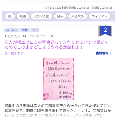
ン星のハララヨナカサム(通称サム)だった。 天木あんこ様、深山
恐竜様主催のおぱんつ企画2023年参加作品です。
文字数 13,226
最終更新日 2024.8.25
登録日 2024.8.25
BL
短編
人外×人間
触手
尿道攻め
エイリアン
2
ｼｮｰﾄｼｮｰﾄ
完結
R18
お気に入り : 44
24h.ポイント : 0
恋人が裸エプロンの写真送ってきたくせにパンツ履いて
たのでこのままどこまでやれるか試します
虎ノ威きよひ
書籍情報
残業中の八田徹は恋人の二階堂羽空から送られてきた裸エプロン
写真を見て、期待に胸を膨らませて帰った。 しかし、二階堂はか
わいいエプロンの下に色気のかけらもないパンツを履いてい