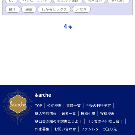
天木あんこ（@54azuki_mochi）さん、深山恐竜
触手
尿道
わからセックス
汚喘ぎ
（@fuka_yama2021）さん主催のTwitter企画『おぱんつ企画
2023』参加作品です。
4
件
&arche
TOP
公式漫画
書籍一覧
今後の刊行予定
購入特典情報
著者一覧
投稿小説
投稿漫画
樋口美沙緒の小説書こうよ！
《うちの子》推し会！
作家募集
お問い合わせ
ファンレターの送り先