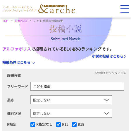
TOP
投稿小説
こども溺愛の検索結果
Submitted Novels
アルファポリス
で投稿されているBL小説のランキングです。
小説の投稿はこちら
掲載条件はこちら
×検索条件をクリアする
詳細検索
フリーワード
長さ
進行状況
R指定
R指定なし
R15
R18