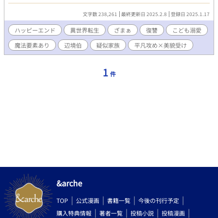
大人でも危険な激流に飛び込めたのは、こどもが前世で失った我
が子に瓜二つだからだった。 助け出した少年アレクサンドルの
文字数 238,261
最終更新日 2025.2.8
登録日 2025.1.17
父、リュシアン・ド・オーヴェルニュ辺境伯から、礼をしたいと
自邸へ招かれる。 オーヴェルニュ父子に気に入られ、ずるずると
ハッピーエンド
異世界転生
ざまぁ
復讐
こども溺愛
滞在しているうちに、我が子との日々を取り戻しているかのよう
魔法要素あり
辺境伯
疑似家族
平凡攻め×美貌受け
な幸福を味わっていた。 しかしアレクサンドルが事故に遭ったこ
とを契機に、この父子に要らぬ不幸が降り掛かっていることを知
る。 ※R18描写は予告なく展開します。 ※不幸、不快描写があり
1
件
ます。
&arche
TOP
公式漫画
書籍一覧
今後の刊行予定
購入特典情報
著者一覧
投稿小説
投稿漫画