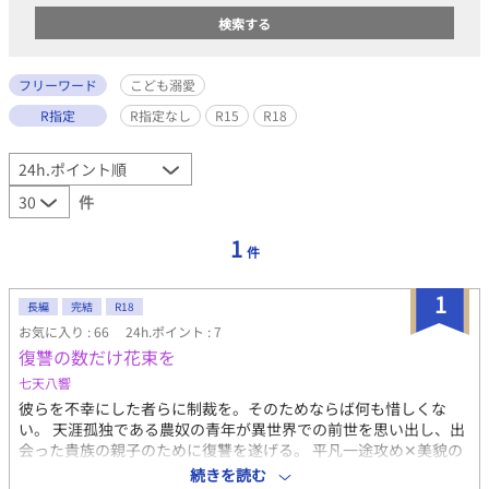
フリーワード
こども溺愛
R指定
R指定なし
R15
R18
件
1
件
1
長編
完結
R18
お気に入り : 66
24h.ポイント : 7
復讐の数だけ花束を
七天八響
彼らを不幸にした者らに制裁を。そのためならば何も惜しくな
い。 天涯孤独である農奴の青年が異世界での前世を思い出し、出
会った貴族の親子のために復讐を遂げる。 平凡一途攻め✕美貌の
不憫受け 川に落ちたこどもを助けたフレデリック・デュシャン。
続きを読む