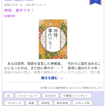
お気に入り : 6
24h.ポイント : 7
神様、事件です！
因幡咲耶
ある日突然、隠居を宣言した神様達。 代わりに国を治めるこ
とになったのは、まだ幼い男の子……？ 皇帝に選ばれた少年・
遊兎が治める国は、精霊や魔物のせいでトラブルばかり。困り果
てた遊兎が頼るのは、かつてこの国を治めていた神様達だった。
続きを読む
文句を言いつつも、つい遊兎を助けてしまう優しい神様達。だ
が神様達には、遊兎には言えないある「罪」があって……。 隠
文字数 4,816
最終更新日 2025.10.11
登録日 2025.10.9
居生活を送りたい神様達と、皇帝になってしまった少年との攻防
を描いた日常ファンタジー。 ※BLジャンルにしていますが、恋愛
BL
ハッピーエンド
ほのぼの
中華風ファンタジー
＜家族愛のブロマンス重視です。神様達→皇帝への執着が重め。
ブロマンス
執着
家族愛
疑似家族
人外×人間