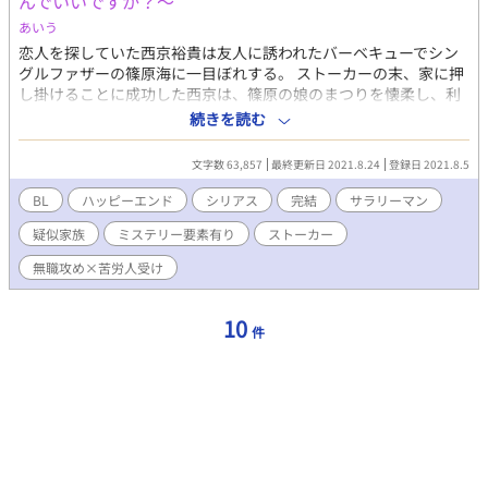
んでいいですか？～
あいう
恋人を探していた西京裕貴は友人に誘われたバーベキューでシン
グルファザーの篠原海に一目ぼれする。 ストーカーの末、家に押
し掛けることに成功した西京は、篠原の娘のまつりを懐柔し、利
害の一致の末、ある理由から警察に通報できない篠原の弱みに付
続きを読む
け込み、奇妙で歪な家族関係を構成することに成功する。 一方篠
原は、半年前から続く西京ではない別のストーカーからの無言電
文字数 63,857
最終更新日 2021.8.24
登録日 2021.8.5
話に頭を悩ませていた。西京が家に入り浸るようになってから、
「声」まで使うようになったストーカーに、西京と篠原は犯人特
BL
ハッピーエンド
シリアス
完結
サラリーマン
定のために思案を巡らせる。 犯人は篠原の周りにいる人間、とア
疑似家族
ミステリー要素有り
ストーカー
タリをつけた時、娘のまつりを誘拐されてしまい……？ 脳内ぶっ
飛び俺様有能攻め×苦労人シングルファザー受けのドタバタラブ
無職攻め×苦労人受け
コメディです。 公募落ち年末供養です。予約投稿してるので完結
します。毎日投稿１９：１０更新。 小説家になろうさんとノベル
アップ＋さん（エロカット全年齢版）にも載せています。
10
件