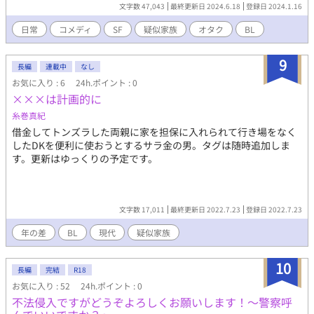
文字数 47,043
最終更新日 2024.6.18
登録日 2024.1.16
日常
コメディ
SF
疑似家族
オタク
BL
9
長編
連載中
なし
お気に入り : 6
24h.ポイント : 0
×××は計画的に
糸巻真紀
借金してトンズラした両親に家を担保に入れられて行き場をなく
したDKを便利に使おうとするサラ金の男。タグは随時追加しま
す。更新はゆっくりの予定です。
文字数 17,011
最終更新日 2022.7.23
登録日 2022.7.23
年の差
BL
現代
疑似家族
10
長編
完結
R18
お気に入り : 52
24h.ポイント : 0
不法侵入ですがどうぞよろしくお願いします！～警察呼