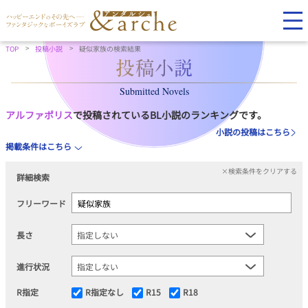
TOP
投稿小説
疑似家族の検索結果
Submitted Novels
アルファポリス
で投稿されているBL小説のランキングです。
小説の投稿はこちら
掲載条件はこちら
×検索条件をクリアする
詳細検索
フリーワード
長さ
進行状況
R指定
R指定なし
R15
R18