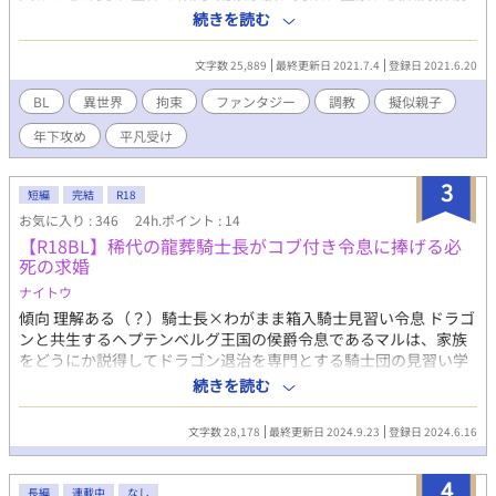
編の傾向: 乳首責め、感度操作 中編の傾向:調教、乳首責め、焦ら
続きを読む
し、お仕置き、ご褒美、おねだり、イきっぱ、中出し 後編の傾向:
調教、拘束、監禁、放置、焦らし、淫語、連続絶頂、結腸責め、
文字数 25,889
最終更新日 2021.7.4
登録日 2021.6.20
快楽堕ち ※リクエスト頂いた年下攻めです。
BL
異世界
拘束
ファンタジー
調教
擬似親子
年下攻め
平凡受け
3
短編
完結
R18
お気に入り : 346
24h.ポイント : 14
【R18BL】稀代の龍葬騎士長がコブ付き令息に捧げる必
死の求婚
ナイトウ
傾向 理解ある（？）騎士長×わがまま箱入騎士見習い令息 ドラゴ
ンと共生するヘプテンベルグ王国の侯爵令息であるマルは、家族
をどうにか説得してドラゴン退治を専門とする騎士団の見習い学
校に入学した。 そこでマルは憧れの龍葬騎士になるため真面目に
続きを読む
取り組むが、どうにも学校の門番を務めるゾックだけは目につい
て反発してしまう。 そんなある日、マルは出征に同行する研修の
文字数 28,178
最終更新日 2024.9.23
登録日 2024.6.16
参加者に選抜され、尊敬する騎士団長と共にドラゴン退治に向か
うのだった。 ※疑似家族です。受けはコブを生んでません。 傾
4
向：溺愛、激しくセックスされすぎてつい謝っちゃう奴
長編
連載中
なし