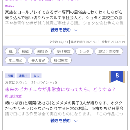
exact
家族をロールプレイできるゲイ専門の風俗店にわくわくしながら
乗り込んで思い切りハッスルする社会人と、ショタと高校生の息
子や美青年な嫁が誠心誠意ご奉仕する話。 ショタを含む色んな性
癖が混ざっているのでご注意ください。疑似でも何でもラブはあ
続きを読む
る……はず。ハッピーエンド。 ※ショタ注意/モロな表現と感じる
言葉があるかもしれません/ナチュラルに大人がクズです/エロは
文字数 15,154
最終更新日 2023.9.19
登録日 2023.9.19
濃くないが長いと思います
BL
短編
総攻め
受け複数
ショタ
親父×高校生
年上攻め
美人妻♂
疑似家族
8
長編
連載中
なし
お気に入り : 1
24h.ポイント : 0
未来のピカチュウが非常食になってたら、どうする？
霜山航太郎
椿(つばき)と朝陽(あさひ)とメメメの男子3人が織りなす、オタク
だったりそうじゃなかったりする日常のお話。 ※椿たちが日常会
話で口にする作品は全て実在のものになります。 「この作品につ
いても言及してほしい！」というものがありましたら、コメント
続きを読む
など寄せてもらえると嬉しいです。