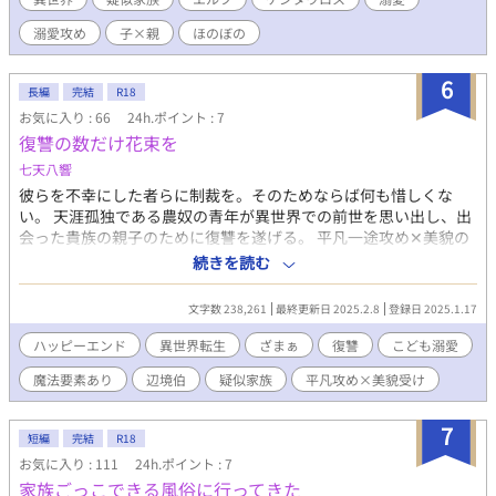
フ」や「ケンタウロス」の名称は殆ど出てきません）
溺愛攻め
子×親
ほのぼの
6
長編
完結
R18
お気に入り : 66
24h.ポイント : 7
復讐の数だけ花束を
七天八響
彼らを不幸にした者らに制裁を。そのためならば何も惜しくな
い。 天涯孤独である農奴の青年が異世界での前世を思い出し、出
会った貴族の親子のために復讐を遂げる。 平凡一途攻め✕美貌の
不憫受け 川に落ちたこどもを助けたフレデリック・デュシャン。
続きを読む
大人でも危険な激流に飛び込めたのは、こどもが前世で失った我
が子に瓜二つだからだった。 助け出した少年アレクサンドルの
文字数 238,261
最終更新日 2025.2.8
登録日 2025.1.17
父、リュシアン・ド・オーヴェルニュ辺境伯から、礼をしたいと
自邸へ招かれる。 オーヴェルニュ父子に気に入られ、ずるずると
ハッピーエンド
異世界転生
ざまぁ
復讐
こども溺愛
滞在しているうちに、我が子との日々を取り戻しているかのよう
魔法要素あり
辺境伯
疑似家族
平凡攻め×美貌受け
な幸福を味わっていた。 しかしアレクサンドルが事故に遭ったこ
とを契機に、この父子に要らぬ不幸が降り掛かっていることを知
る。 ※R18描写は予告なく展開します。 ※不幸、不快描写があり
7
短編
完結
R18
ます。
お気に入り : 111
24h.ポイント : 7
家族ごっこできる風俗に行ってきた