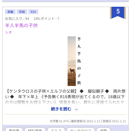
5
長編
完結
R18
お気に入り : 94
24h.ポイント : 7
半人半馬の子供
シオ
【ケンタウロスの子供×エルフの父親】 ◆ 擬似親子 ◆ 両片想
い ◆ 年下×年上 《予告無くR18表現が出てくるので、18歳以下
の方は閲覧をお控え下さい》 怪我を負い、群れに見捨てられたケ
ンタウロスの子供を、孤独なエルフが拾った。異種族であるその
続きを読む
子に戸惑いながらも、育てていくことを決めたエルフ。急速に育
っていくケンタウロスの子を、特別に想っていくエルフ。育ての
文字数 41,976
最終更新日 2021.1.12
登録日 2021.1.11
親であるエルフに、慕情を募らせるケンタウロスの子。感情を持
て余した二人は少しずつすれ違っていく。（※作中では「エル
異世界
疑似家族
エルフ
ケンタウロス
溺愛