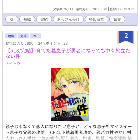
ー。 長命×定命/青年×おっさん/擬似親子/乳首責め/媚薬/潮吹き/
結腸責め
文字数 26,941
最終更新日 2019.9.20
登録日 2019.9.20
BL
短編
完結
おっさん受け
疑似家族
媚薬
2
短編
完結
R18
お気に入り : 890
24h.ポイント : 28
【R18/完結】育てた義息子が勇者になっても中々旅立た
ない件
ナイトウ
親子じゃなくて恋人になりたい息子と、どんな息子もマイスイー
ト息子な父親の攻防。 CP:年下執着勇者攻め、親バカ甘やかし村
人おっさん受け 全体の傾向: 疑似家族、拘束、監禁、快楽調教 前