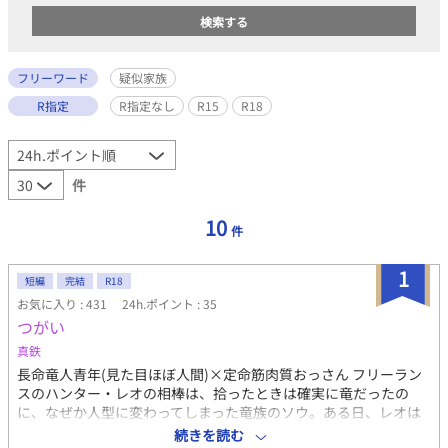
フリーワード
疑似家族
R指定
R指定なし
R15
R18
件
10
件
1
短編
完結
R18
お気に入り : 431
24h.ポイント : 35
つがい
真鉄
長命竜人青年(見た目ほぼ人間)×定命筋肉質おっさん フリーラン
スのハンター・レオの相棒は、拾ったときは確実に竜だったの
に、なぜか人型に変わってしまった竜族のソウ。ある日、レオは
偶然他の竜人と出会い、竜の生態について詳しく聞くことにー
続きを読む