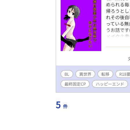
められる毎
帰ろうとし
れその後自
っている無
うお話です(
メイク？書
ときます.
をつけさせて頂き
BL
異世界
転移
R18
最終固定CP
ハッピーエンド
5
件