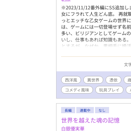
※2023/11/12番外編にSS
女にフラれて人生どん底。 再就
っとエッチな乙女ゲームの世界に
は、ゲームには一切登場せず名前
多い、ビリジアンとしてゲームの
いし、仕事もあれば知識もある
とするが、なぜか、男相手に婚活
に婚活を手助けすると言って名
マゼンダのアドバイスに従って
文字
ないのに、相手は幸せになってい
か。 ※ゲームのセクシー担当モ
要素ありますが、エッセンス程度
西洋風
異世界
憑依
はほぼ絡みなし。 ※ただモブお
コメディ風味
玩具プレイ
長編
連載中
なし
世界を越えた魂の記憶
白銀優実華