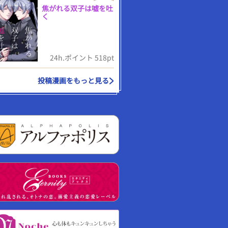
焦がれる双子は嘘を吐
く
24h.ポイント 518pt
投稿漫画をもっと見る