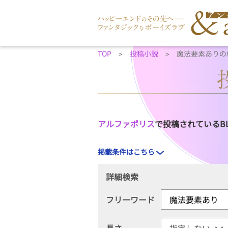
TOP
投稿小説
魔法要素ありの
アルファポリス
で投稿されているB
掲載条件はこちら
詳細検索
フリーワード
長さ