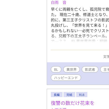
白雨 音
早くに両親を亡くし、孤児院で
た。 現在二十歳、修道士となり
的に、第三王子クリストフの影武
丸投げし、「世界を見て来る！」
るかもしれない…必死でクリスト
る、兄殿下の王太子ランベール。
で…？？ BL異世界恋愛：短編
８禁（☆印です） 《完結しまし
文字
BL
異世界
影武者
王
ハッピーエンド
長編
完結
R18
復讐の数だけ花束を