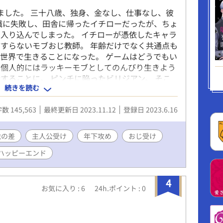
追加しました。 三十八歳、独身、金なし、仕事なし、彼
職に失敗し、田舎に帰ったイチローだったが、ちょ
入り込んでしまった。 イチローが憑依したキャラ
すらないモブおじ教師。 年齢だけでなく共通点も
世界で生きることになった。 ゲームはどうでもい
。個人的にはラッキーモブとしてのんびり生きよう
することに。 ピンチに陥ったビリジアン。 そこ
続きを読む
乗り出たのが、ゲーム攻略対象者であるマゼンダ。
、お見合いを進めるが、お見合いは全然上手くいか
数 145,563
最終更新日 2023.11.12
登録日 2023.6.16
く。 果たして、ビリジアンの婚活は成功するの
テ男×恋に不器用な平凡お人好しおじさん ※魔法
。 ※ゲームの世界ですが、イベントや主人公達と
歳の差
主人公受け
年下攻め
おじ受け
じ教師が婚活をがんばるお話です。
ハッピーエンド
4
お気に入り : 6
24h.ポイント : 0