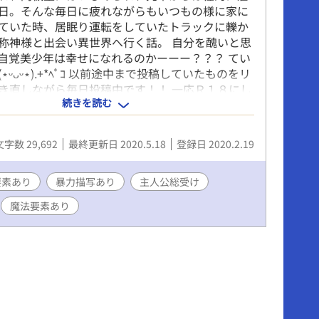
日。そんな毎日に疲れながらもいつもの様に家に
ていた時、居眠り運転をしていたトラックに轢か
称神様と出会い異世界へ行く話。 自分を醜いと思
自覚美少年は幸せになれるのかーーー？？？ てい
⋆ᵕᴗᵕ⋆).+*ﾍﾟｺ 以前途中まで投稿していたものをリ
き直しながら毎日投稿中です！！ 一応Ｒ１８にし
続きを読む
.. Ｒ１８な回と暴力的なものがあるやつには「☆」
ます( •̀ •́ゞ)ﾋﾞｼｯ!!
文字数 29,692
最終更新日 2020.5.18
登録日 2020.2.19
要素あり
暴力描写あり
主人公総受け
魔法要素あり