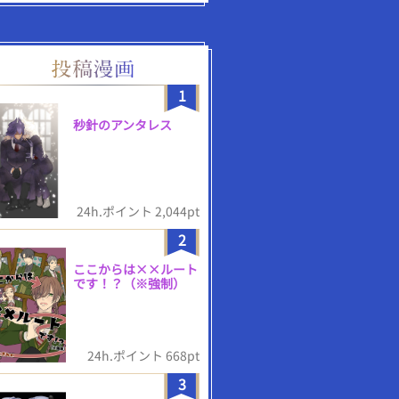
1
秒針のアンタレス
24h.ポイント 2,044pt
2
ここからは××ルート
です！？（※強制）
24h.ポイント 668pt
3