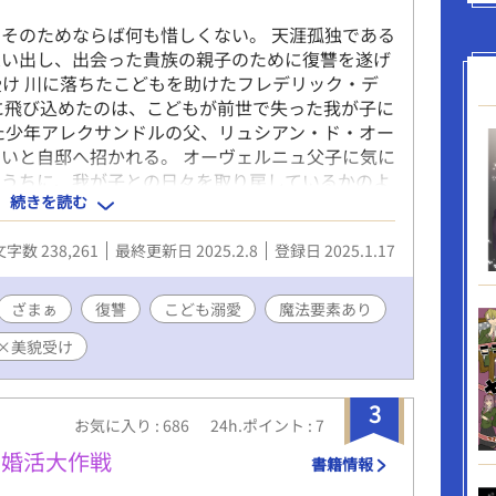
そのためならば何も惜しくない。 天涯孤独である
思い出し、出会った貴族の親子のために復讐を遂げ
受け 川に落ちたこどもを助けたフレデリック・デ
に飛び込めたのは、こどもが前世で失った我が子に
た少年アレクサンドルの父、リュシアン・ド・オー
いと自邸へ招かれる。 オーヴェルニュ父子に気に
るうちに、我が子との日々を取り戻しているかのよ
続きを読む
しアレクサンドルが事故に遭ったことを契機に、こ
ていることを知る。 ※R18描写は予告なく展開し
文字数 238,261
最終更新日 2025.2.8
登録日 2025.1.17
ます。
ざまぁ
復讐
こども溺愛
魔法要素あり
×美貌受け
3
お気に入り : 686
24h.ポイント : 7
の婚活大作戦
書籍情報