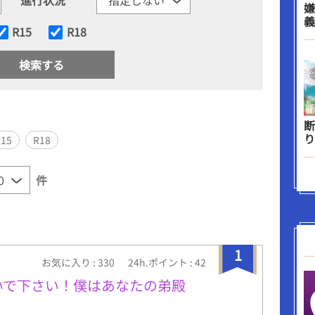
嫌
義
R15
R18
断
り
R15
R18
件
1
お気に入り : 330
24h.ポイント : 42
いで下さい！僕はあなたの弟殿