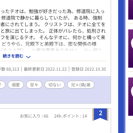
育ったテオは、勉強が好きだった為、修道院に入っ
、修道院で静かに暮らしていたが、 ある時、強制
者にされてしまう。 クリストフは、テオに全てを
と旅に出てしまった。 正体がバレたら、処刑され
フを演じるテオ。 そんなテオに、何かと構って来
 どうやら、兄殿下と弟殿下は、密な関係の様
（全２４話） ※魔法要素ありません。※一部１
続きを読む
た》
数 88,313
最終更新日 2022.11.22
登録日 2022.10.30
子
溺愛
甘々
切ない
兄×(偽)弟
2
お気に入り : 66
24h.ポイント : 14