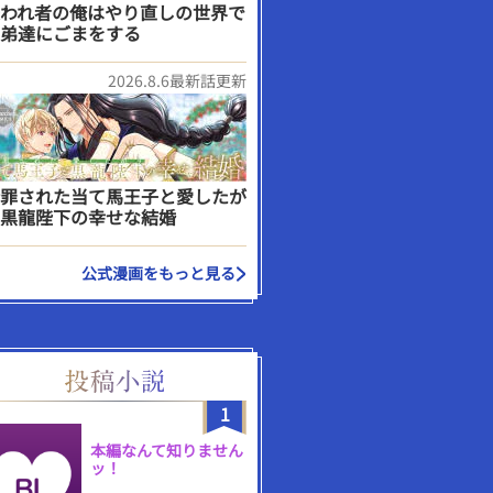
われ者の俺はやり直しの世界で
弟達にごまをする
2026.8.6最新話更新
罪された当て馬王子と愛したが
黒龍陛下の幸せな結婚
公式漫画をもっと見る
1
本編なんて知りません
ッ！