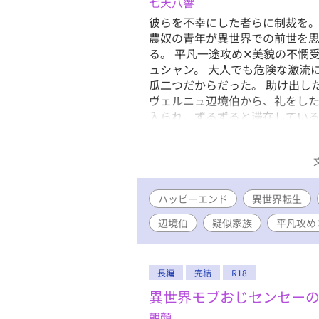
七天八響
彼らを不幸にした者らに制裁を。
農奴の青年が異世界での前世を
る。 平凡一途攻め✕美貌の不憫
ュシャン。 大人でも危険な激流
瓜二つだからだった。 助け出し
ヴェルニュ辺境伯から、礼をした
入られ、ずるずると滞在してい
うな幸福を味わっていた。 しか
の父子に要らぬ不幸が降り掛かっ
ます。 ※不幸、不快描写があり
ハッピーエンド
異世界転生
辺境伯
疑似家族
平凡攻め
長編
完結
R18
異世界モブおじセンセー
朝顔