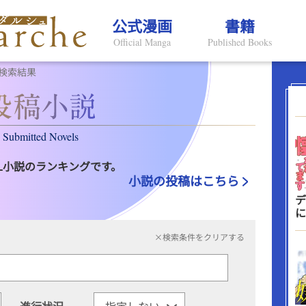
公式漫画
書籍
Official Manga
Published Books
検索結果
Submitted Novels
L小説のランキングです。
小説の投稿はこちら
デ
に
×検索条件をクリアする
進行状況