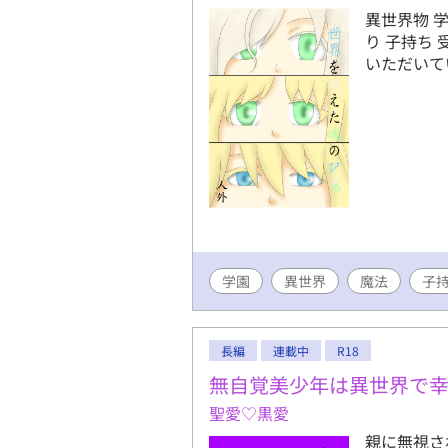
異世界物 
り 子持ち 
いただいて
学園
異世界
魔法
子
長編
連載中
R18
無自覚美少年は異世界で
聖愛♡黒愛
親に無視さ