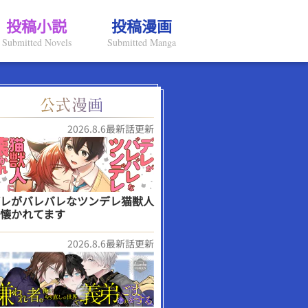
投稿小説
投稿漫画
Submitted Novels
Submitted Manga
2026.8.6最新話更新
レがバレバレなツンデレ猫獣人
懐かれてます
2026.8.6最新話更新