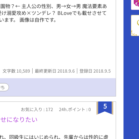
学園物？← 主人公の性別、男→女→男 魔法要素あ
受け溺愛攻め×ツンデレ？ BLoveでも載せさせて
います。 画像は自作です。
文字数 10,589
最終更新日 2018.9.6
登録日 2018.9.5
持ち
5
お気に入り : 172
24h.ポイント : 0
幸せになりたい
れ、同級生にはいじめられ、先輩からは性的に虐