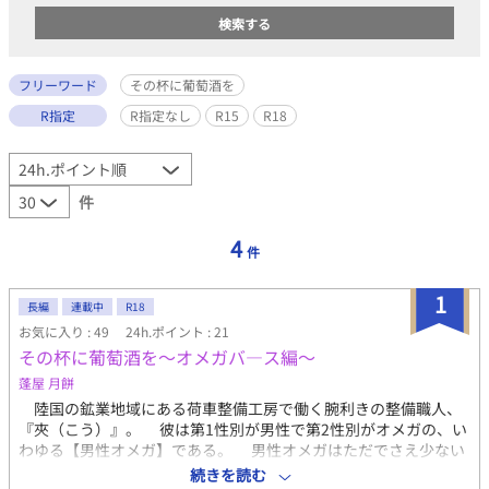
フリーワード
その杯に葡萄酒を
R指定
R指定なし
R15
R18
件
4
件
1
長編
連載中
R18
お気に入り : 49
24h.ポイント : 21
その杯に葡萄酒を～オメガバ―ス編～
蓬屋 月餅
陸国の鉱業地域にある荷車整備工房で働く腕利きの整備職人、
『夾（こう）』。 彼は第1性別が男性で第2性別がオメガの、い
わゆる【男性オメガ】である。 男性オメガはただでさえ少ない
といわれているアルファやオメガの中でもさらに珍しい、数人し
続きを読む