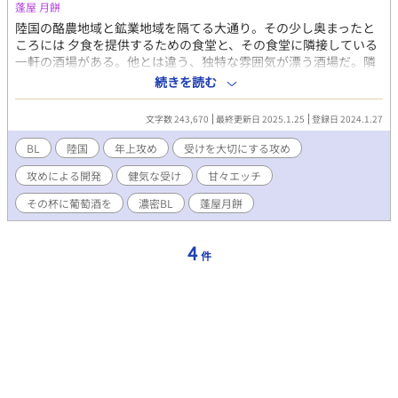
蓬屋 月餅
陸国の酪農地域と鉱業地域を隔てる大通り。その少し奥まったと
ころには 夕食を提供するための食堂と、その食堂に隣接している
一軒の酒場がある。他とは違う、独特な雰囲気が漂う酒場だ。隣
接する食堂の方の常連である黒髪の男『夾（こう）』は理由も分
続きを読む
からないままその酒場に心惹かれていたのだが、その独特な雰囲
気の中に踏み込めるだけの勇気は持つことができず、いつも食堂
文字数 243,670
最終更新日 2025.1.25
登録日 2024.1.27
の方から酒場の様子を気にしているだけだった。 きっとこの先も
ずっとこのままだろう。 そう思っていた『夾（こう）』だったの
BL
陸国
年上攻め
受けを大切にする攻め
だが、ある日の出来事を境にすべてが変わり始める。 「あいつら
攻めによる開発
健気な受け
甘々エッチ
のことを悪く言うなら…許さないからな」 「っ…！」 酒場の主
たる『赤銅色の髪の男』の瞳に射抜かれ、やがて『夾（こう）』
その杯に葡萄酒を
濃密BL
蓬屋月餅
はそれまでに感じたことのない感情に深く取り込まれていく…
4
件