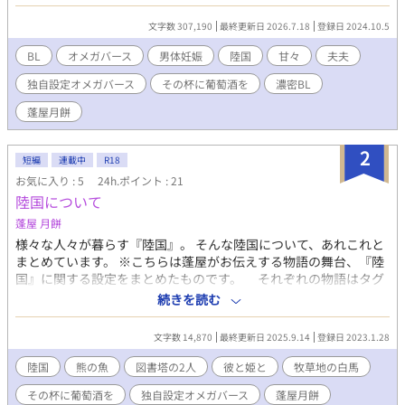
かいないと言われている希少な性だ。 そんな男性オメガに生ま
れた彼はオメガとして いつかアルファと番になる日のことをひそ
文字数 307,190
最終更新日 2026.7.18
登録日 2024.10.5
かに夢見ていたのだが、実は生まれてから1度も【香り】を放った
ことがないという変わった体質の持ち主でもあった。 成人して
BL
オメガバース
男体妊娠
陸国
甘々
夫夫
からもそれは変わらず、自分はオメガではなくベータなのではな
独自設定オメガバース
その杯に葡萄酒を
濃密BL
いかとすら思うようになっていた『夾』。 しかし、ある日の出
来事をきっかけに彼のオメガとしての性が発現することになる。
蓬屋月餅
「あいつらに構うなよ」 「………っ！」 月夜に間近で見たその
アルファの瞳に、彼は初めて激しく心を奪われて…。 ※こちらは
2
『その杯に葡萄酒を』のオメガバース編です。
短編
連載中
R18
お気に入り : 5
24h.ポイント : 21
陸国について
蓬屋 月餅
様々な人々が暮らす『陸国』。 そんな陸国について、あれこれと
まとめています。 ※こちらは蓬屋がお伝えする物語の舞台、『陸
国』に関する設定をまとめたものです。 それぞれの物語はタグ
『蓬屋 月餅』のページからご覧ください。 ※オメガバース編のま
続きを読む
とめをする関係上、どうしても表現にR18のものが含まれてしま
いますので、そのような設定をしています。（表現はあくまでも
文字数 14,870
最終更新日 2025.9.14
登録日 2023.1.28
陸国における医学的見地によるものです）
陸国
熊の魚
図書塔の2人
彼と姫と
牧草地の白馬
その杯に葡萄酒を
独自設定オメガバース
蓬屋月餅