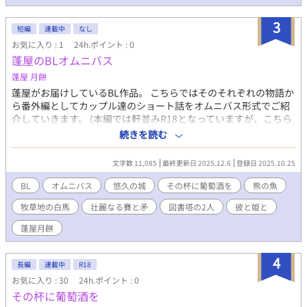
3
短編
連載中
なし
お気に入り : 1
24h.ポイント : 0
蓬屋のBLオムニバス
蓬屋 月餅
蓬屋がお届けしているBL作品。 こちらではそのそれぞれの物語か
ら番外編としてカップル達のショート話をオムニバス形式でご紹
介していきます。 (本編では軒並みR18となっていますが、こちら
ではあくまでも彼らの『日常』をお届け…ということでそういっ
続きを読む
た描写はありません。あしからず…） カップル達や物語について
を知るための『つまみ食い』のような感じでご覧いただければと
文字数 11,085
最終更新日 2025.12.6
登録日 2025.10.25
思います。 ※こちらは不定期更新予定となっております。
BL
オムニバス
悠久の城
その杯に葡萄酒を
熊の魚
牧草地の白馬
壮麗なる賽と矛
図書塔の2人
彼と姫と
蓬屋月餅
4
長編
連載中
R18
お気に入り : 30
24h.ポイント : 0
その杯に葡萄酒を