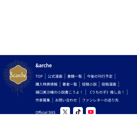
&arche
TOP
公式漫画
書籍一覧
今後の刊行予定
購入特典情報
著者一覧
投稿小説
投稿漫画
樋口美沙緒の小説書こうよ！
《うちの子》推し会！
作家募集
お問い合わせ
ファンレターの送り先
Official SNS