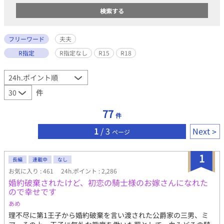
フリーワード
夫夫
R指定
R指定なし
R15
R18
件
77
件
1
/ 3
Next
ページ
1
長編
連載中
なし
お気に入り : 461
24h.ポイント : 2,286
婚約破棄されたけど、初恋の騎士様のお嫁さんになれた
ので幸せです
あめ
理不尽に第1王子から婚約破棄を言い渡された公爵家の三男、ミ