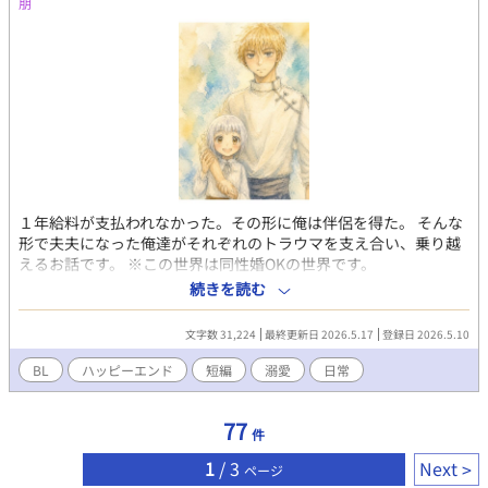
朋
１年給料が支払われなかった。その形に俺は伴侶を得た。 そんな
形で夫夫になった俺達がそれぞれのトラウマを支え合い、乗り越
えるお話です。 ※この世界は同性婚OKの世界です。
続きを読む
文字数 31,224
最終更新日 2026.5.17
登録日 2026.5.10
BL
ハッピーエンド
短編
溺愛
日常
77
件
1
/ 3
Next
ページ