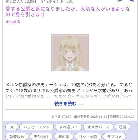
お気に入り : 2,081
24h.ポイント : 291
その条件を唯唯諾諾と呑み、ユンファとの交際を開始する。 そし
愛する公爵と番になりましたが、大切な人がいるような
て月日は流れ、思いのほか順調な交際の末に二人は結婚した。 と
ので身を引きます
ころが――。 二人にとって初めての結婚記念日――ソンジュが仕
まんまる
事から家に帰ると、なんとその日にまでユンファは他の男とセッ
クスをしており……。 しかしそれをも見越していたソンジュは、
かねてより計画していたユンファへの「あるプレゼント」
――「貞操帯」を持って帰ってきていた。 『俺はこれまで貴方と
の約束を厳守してきました。今度は貴方が俺との約束を守る番で
す――。』 そうしてバイブ付きの貞操帯を無理やりユンファにつ
け、今度は自分の「言いなり」になることを約束させたソンジュ
だったが、ユンファは案外大人しくて…――？ 【2026年3月より
始まった新制度『未管理著作物裁定制度』における意思表示（念
のため）】 非営利・営利を問わず、当作をふくむ当方全作品にお
いてイラスト・作中内文章はもちろん、表紙絵やあらすじ等ふく
メルン伯爵家の次男ナーシュは、10歳の時Ωだと分かる。 すると
む作品の一切の無断利用を禁じます（AI学習等含む）。
すぐに18歳のタザキル公爵家の嫡男アランから求婚があり、あっ
という間に婚約が整う。 初めて会った時からお互い惹かれ合って
いると思っていた。 しかしアランにはナーシュが知らない愛する
続きを読む
人がいて、それを知ったナーシュはアランに離婚を申し出る。 で
もナーシュがアランの愛人だと思っていたのは⋯。 執着系α×天
文字数 47,966
最終更新日 2025.11.22
登録日 2025.4.10
然Ω 年の差夫夫のすれ違い(？)からのハッピーエンドのお話です。
Rシーンは※付けます ※画像はpicrewさんよりお借りしました。
BL
ハッピーエンド
すれ違い？
オメガバース
短編
Xアカウント(@wawawa_o_o_)
執着攻め
天然受け
年の差
甘々・溺愛
ラブコメ