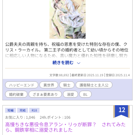
公爵夫夫の両親を持ち、祝福の恩恵を受けた特別な存在の僕、ク
リス・ラーカイル。 第二王子の婚約者として幼い頃からその地位
に相応しい人物になるため、高い魔力と優れた知性を研磨し努力
を重ねていた。ただ唯一の欠点である容姿のまずさを除いて… 卒
続きを読む
業パーティを迎えたその日、麗しい王子は自ら選んだ美しい恋人
の肩を抱き僕にこう言い渡してきた。 「お前との婚約を破棄す
文字数 88,692
最終更新日 2025.11.19
登録日 2025.11.4
る！」 納得いく婚約破棄の内容ではなかったけれど、これを機に
僕はこの国を出て自分の人生を歩み出す決意をするのであった。
ハッピーエンド
異世界
騎士
護衛騎士と主人公
唯一信頼できる僕の護衛の青年、ラステアと共に……。 表紙は御
婚約破棄
ざまぁ要素あり
溺愛
BL
殿えぬさん（https://x.com/gotenenu）に頂きました。 ＊はR１
８です。 ムーンライトにも同時掲載中 ※転載・AI取り込み禁止※
12
短編
完結
R18
お気に入り : 1,046
24h.ポイント : 106
高慢ちきな悪役令息アラン・リゥが断罪？ されてみた
ら、鋼鉄宰相に溺愛されました