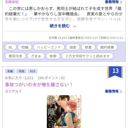
志麻友紀
書籍情報
この世には男しかおらず、男同士が結ばれて子を成す世界 「婚
約破棄だ！」 華やかなりし宮中舞踏会。 真実の愛とやらの少
年を腕にぶら下げて宣言する王太子に、侯爵令息アラン・リゥは
内心で深いため息をついた。 ────このお馬鹿さん、とうとう
続きを読む
やりやがりましたよ。 アランは理路整然と王家とはいえ一方的
に婚約破棄など出来ないと反論する。そのなまいきな態度が気に
文字数 18,053
最終更新日 2025.3.15
登録日 2025.3.13
入らないと駄々っ子のように「破棄だ！破棄だ！」とわめく王太
子。それにオロオロするばかりのアランの実父である侯爵に、王
BL
短編
ハッピーエンド
溺愛
執着
婚約破棄
太子の父である国王。 そこで妥協案？を提案したのが、国王の
悪役令息
ざまぁ
断罪
２万文字弱サクッと読めます
甥である鋼鉄宰相と呼ばれる公爵グレームだった。彼はアラン・
リゥにいきなり求婚し、二人は即日、王宮の聖堂にて結婚式をあ
げていた。 政略結婚ならぬ（尻拭い）責任結婚などと呼ばれた
13
長編
完結
R18
夫夫だが、二人の仲むつまじい様子に、婚約破棄から始まった醜
お気に入り : 2,521
24h.ポイント : 92
聞は幸せな結婚の話題に塗り替えられる。 そこにお馬鹿王太子
事故つがいの夫が俺を離さない！
が、今度はアラン・リゥに「愛人になれ！」ととんでもないこと
を言ってきて……。
カミヤルイ
書籍情報