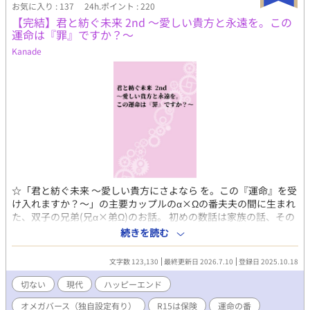
お気に入り : 137
24h.ポイント : 220
【完結】君と紡ぐ未来 2nd 〜愛しい貴方と永遠を。この
運命は『罪』ですか？〜
Kanade
☆「君と紡ぐ未来 〜愛しい貴方にさよなら を。この『運命』を受
け入れますか？〜」の主要カップルのα×Ωの番夫夫の間に生まれ
た、双子の兄弟(兄α×弟Ω)のお話。 初めの数話は家族の話、その
後に物語の本筋に入ります。 ☆ご都合展開にはご容赦を…。 ☆不
続きを読む
定期更新。完結保証。 〜〜〜〜〜〜〜〜〜〜〜〜〜〜〜 生まれる
前から一緒だった。 一緒に生まれ、一緒に育った。 ずっと一緒だ
文字数 123,130
最終更新日 2026.7.10
登録日 2025.10.18
と信じて疑わなかった。 けれど……。 ある年の冬に訪れた、突然
の『終わり』…。 僕らは 『運命』の波に、 否応なしに巻き込ま
切ない
現代
ハッピーエンド
れていくーー。 〜〜〜〜〜〜〜〜〜〜〜〜〜〜〜 ✻お時間がござ
オメガバース（独自設定有り）
R15は保険
運命の番
いましたら、前作をお読みいただいたほうが登場人物の相関が判