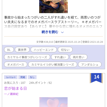
事故から始まったつがいの二人がすれ違いを経て、両思いのつが
い夫夫になるまでのオメガバースラブストーリー。 ＊オメガバー
ス自己設定あり 【あらすじ】 華やかな恋に憧れるオメガのエルフ
ィーは、アカデミーのアイドルアルファとつがいになりたいと、
続きを読む
卒業パーティーの夜に彼を呼び出し告白を決行する。だがなぜか
やって来たのはアルファの幼馴染のクラウス。クラウスは堅物の
文字数 438,010
最終更新日 2025.10.14
登録日 2023.10.28
唐変木でなぜかエルフィーを嫌っている上、双子の弟の想い人
だ。 エルフィーは好きな人が来ないショックでお守りとして持っ
BL
異世界
ハッピーエンド
切ない
ていたヒート誘発剤を誤発させ、ヒートを起こしてしまう。 そし
カミヤルイ事故つがいシリーズ
すれ違い
両片思い
て目覚めると、明らかに事後であり、うなじには番成立の咬み痕
が！ ダブルショックのエルフィーと怒り心頭の弟。エルフィーは
オメガバース
カミヤルイつがい解消薬シリーズ
アンダルシュ
治癒魔法で番解消薬を作ると誓うが、すぐにクラウスがやってき
て求婚され、半ば強制的に婚約生活が始まって──── 【登場人
14
物】 受け：エルフィー・セルドラン（２０）幼馴染のアルファと
ｼｮｰﾄｼｮｰﾄ
完結
なし
事故つがいになってしまった治癒魔力持ちのオメガ。王立アカデ
お気に入り : 187
24h.ポイント : 92
ミーを卒業したばかりで、家業の医薬品ラボで仕事をしている 攻
恋が始まる日
め：クラウス・モンテカルスト（２０）エルフィーと事故つがい
一ノ瀬麻紀
になったアルファ。公爵家の跡継ぎで王都騎士団の精鋭騎士。