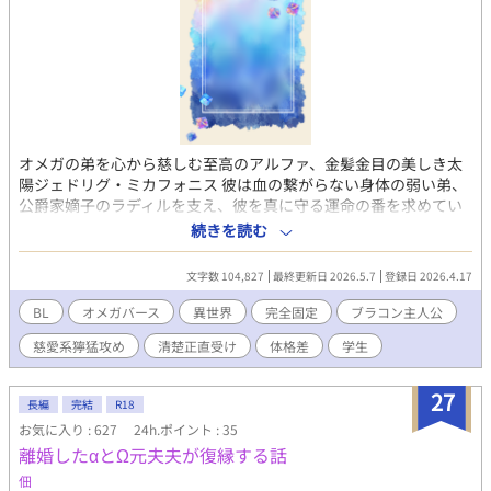
か嫁扱いです』 龍ヶ崎燎牙（りゅうがさき・りょうが） × 夜見
坂澄夜（よみさか・すみや） ヤクザ若頭×一般人 7.『親友の距離
感、最初からバグってました』 白峰匡（しらみね・たすく） × 黒
瀬千隼（くろせ・ちはや） 親友同士 8.『甘やかして育てた後輩
に、逆に甘やかされています』 霧生朔也（きりゅう・さくや） ×
綾瀬楓（あやせ・かえで） 先輩×後輩 9.『狼獣人に“番”認定され
ました』 獅丸虎太郎（ししまる・こたろう） × 羽白晴臣（はじ
ろ・はるおみ） 獣人×普通青年 10.『刑事と闇医者、傷だらけの
オメガの弟を心から慈しむ至高のアルファ、金髪金目の美しき太
恋を縫い合わせる』 黒崎凱（くろさき・がい） × 白石汐音（し
陽ジェドリグ・ミカフォニス 彼は血の繋がらない身体の弱い弟、
らいし・しおん） 刑事×闇医者 ◾️AI活用 ・表紙（AIイラスト） ・
公爵家嫡子のラディルを支え、彼を真に守る運命の番を求めてい
会話テンポ＆文章校正 ・シリーズ被り調整 ・タイトル/名前/タグ
た 兄弟でありながら番うことを望まれていたが、救いの少年アー
案 ◾️その他 ・#1/#2は全年齢対象。#3のみR15相当。
続きを読む
シュレーを捜し当て、ようやく一安心 未来の弟夫夫のために心置
きなく養家と縁切りしたいジェドリグだが、2人から番を得て幸せ
文字数 104,827
最終更新日 2026.5.7
登録日 2026.4.17
になってほしいと願われてしまう 為すべきことを成したい青年
は、菫色の瞳が印象的なオメガのシャルルに出会う 『好きになっ
BL
オメガバース
異世界
完全固定
ブラコン主人公
てほしい』と眼差しやフェロモンで訴えながらも逃げようとする
慈愛系獰猛攻め
清楚正直受け
体格差
学生
シャルルに、ジェドリグは初めての衝動を知った 弟のために人生
を捧げていた兄様は、恋を知り、１人の男になっていく
————————————————— 2026.05.13 アルファポリス
27
長編
完結
R18
ガイドラインを見直して、閲覧範囲を変更しました 2026.07.26 R-
お気に入り : 627
24h.ポイント : 35
18の連載を開始しました！
離婚したαとΩ元夫夫が復縁する話
https://www.alphapolis.co.jp/novel/55677031/603073797
佃