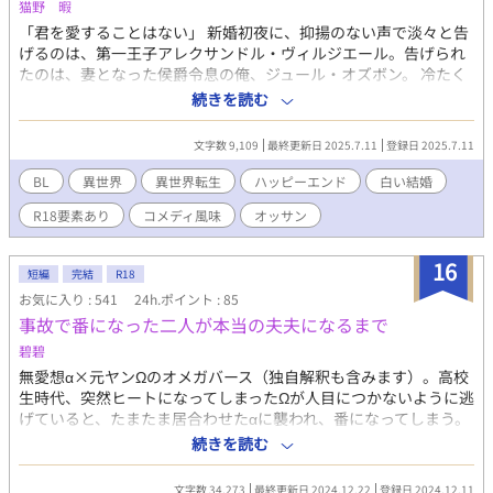
猫野 暇
「君を愛することはない」 新婚初夜に、抑揚のない声で淡々と告
げるのは、第一王子アレクサンドル・ヴィルジエール。告げられ
たのは、妻となった侯爵令息の俺、ジュール・オズボン。 冷たく
言われたが、ついつい喜んでしまう。だって仕方ないさ、中身は
続きを読む
前世の記憶のあるオッサンだ。 話してみれば、あんな宣言をした
旦那様は、なかなかに良いやつみたいで──白い結婚が認められ
文字数 9,109
最終更新日 2025.7.11
登録日 2025.7.11
るまで、仲の良い夫夫を装い、友達として過ごすことに。 だんだ
ん惹かれていく二人の関係は──。
BL
異世界
異世界転生
ハッピーエンド
白い結婚
R18要素あり
コメディ風味
オッサン
16
短編
完結
R18
お気に入り : 541
24h.ポイント : 85
事故で番になった二人が本当の夫夫になるまで
碧碧
無愛想α×元ヤンΩのオメガバース（独自解釈も含みます）。高校
生時代、突然ヒートになってしまったΩが人目につかないように逃
げていると、たまたま居合わせたαに襲われ、番になってしまう。
アフターピルで妊娠は避けられたものの、αは責任を取ると言い、
続きを読む
高校卒業を待って結婚することになった。結婚して五年、最低限
の会話しかしない二人はまるで仮面夫夫だ。そんな二人が互いの
文字数 34,273
最終更新日 2024.12.22
登録日 2024.12.11