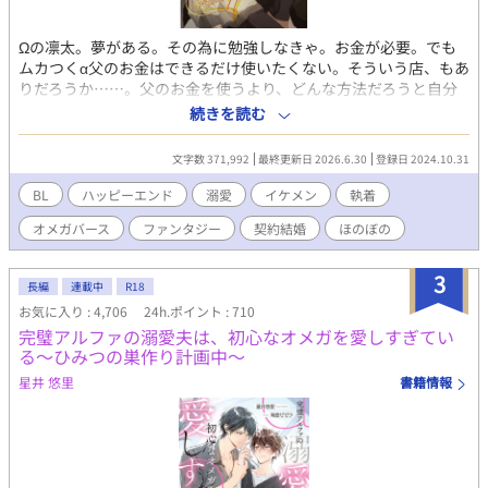
Ωの凛太。夢がある。その為に勉強しなきゃ。お金が必要。でも
ムカつくα父のお金はできるだけ使いたくない。そういう店、もあ
りだろうか……。父のお金を使うより、どんな方法だろうと自分
で稼いだ方がマシ……でもなぁやっぱりなぁ…と悩んでいた凛太
続きを読む
の前に、めちゃくちゃイケメンなαが現れた。 凛太はΩの要素が弱
い。ヒートはあるけど不定期だし、三日こもればなんとかなる。α
文字数 371,992
最終更新日 2026.6.30
登録日 2024.10.31
のフェロモンも感じないし、自身のも弱い。 なんだろこのイケメ
ン、と思っていたら、話している間に、変な話になってきた。 契
BL
ハッピーエンド
溺愛
イケメン
執着
約結婚？ 期間三年？ その間は好きに勉強していい。その後
オメガバース
ファンタジー
契約結婚
ほのぼの
も、生活の面倒は見る。デメリットは、戸籍にバツイチがつくこ
と。え、全然いいかも……。お願いします！ トリプルエスラン
ク、紫の瞳を持つスーパーαのエリートの瑛士さんの、超高級マン
3
長編
連載中
R18
ション。最上階の隣の部屋。もし番になりたい人が居たら一緒に
お気に入り : 4,706
24h.ポイント : 710
暮らしてもいいよとか言うけど、一番勉強がしたいので！ 恋と
完璧アルファの溺愛夫は、初心なオメガを愛しすぎてい
か分からないしと断る。 表に夫夫アピールはするけど、それ以外
る～ひみつの巣作り計画中～
は絡む必要もない、はずだったのに、なぜか瑛士さんは、オレの
部屋を訪ねてくる。そんな豪華でもない普通のオレのご飯を一緒
星井 悠里
書籍情報
に食べるようになる。勉強してる横で、瑛士さんも仕事してる。
「何でここに？」「居心地よくて」「いいですけど」そんな日々
が続く。いろいろ距離がちかくなってきたある時、久しぶりにヒ
ート。三日間こもるんで来ないでください。この期間だけは一応
Ωなんで、と言ったオレに、一緒に居る、と、意味の分からない瑛