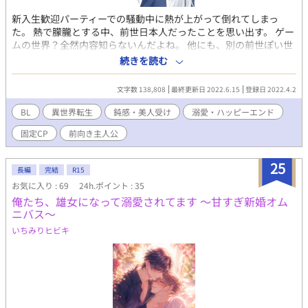
新入生歓迎パーティーでの騒動中に熱が上がって倒れてしまっ
た。 熱で朦朧とする中、前世日本人だったことを思い出す。 ゲー
ムの世界？全然内容知らないんだよね。 他にも、別の前世ぽい世
界や、記憶が曖昧なこととか… なら考えるだけ、無駄だよね？ 人
続きを読む
嫌いの王子様に懐かれているけど──魔力が多いだけの側近（お
世話係）です。 王子様もお兄様も、周りのみんなも過保護過ぎ。
文字数 138,808
最終更新日 2022.6.15
登録日 2022.4.2
健康に生まれた今世を精一杯に生きると決める。 それなのに、忘
れていた過去の記憶を思い出した時──運命が動き始める。 とに
BL
異世界転生
鈍感・美人受け
溺愛・ハッピーエンド
かく魔法が使える世界で自由に1人で生きたい側近と逃したくない
固定CP
前向き主人公
王子の攻防戦… ☆☆☆ 女性の少ない世界です。 男性妊娠は、神殿
にて女神の恩恵をもらえた夫夫のみ可能です。
25
長編
完結
R15
お気に入り : 69
24h.ポイント : 35
俺たち、雄女になって溺愛されてます ～甘すぎ新婚オム
ニバス～
いちみりヒビキ