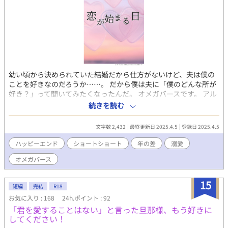
幼い頃から決められていた結婚だから仕方がないけど、夫は僕の
ことを好きなのだろうか……。 だから僕は夫に「僕のどんな所が
好き？」って聞いてみたくなったんだ。 オメガバースです。 アル
ファ×オメガの歳の差夫夫のお話。 ツイノベで書いたお話を少し
続きを読む
直して載せました。
文字数 2,432
最終更新日 2025.4.5
登録日 2025.4.5
ハッピーエンド
ショートショート
年の差
溺愛
オメガバース
15
短編
完結
R18
お気に入り : 168
24h.ポイント : 92
「君を愛することはない」と言った旦那様、もう好きに
してください！