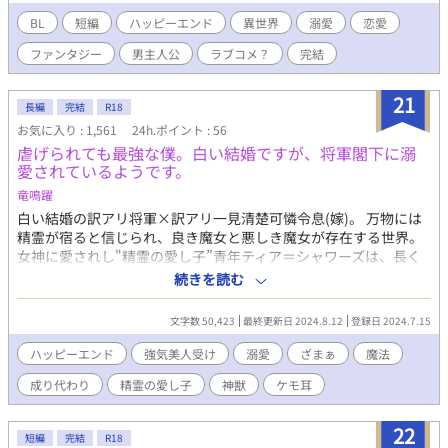
士の結婚に抵抗し、この結婚を『罰』だというのだが、何故かと
っても楽しそうに夫夫生活の決め事を立案してくる。 断罪ざまあ
BL
短編
ハッピーエンド
異世界
溺愛
恋愛
された美形の王子様攻め×真面目で優秀な金庫番だけどちょっと
ファンタジー
男主人公
ラブコメ？
完結
鈍感受け ※異世界ですが魔法はありません ※R18は後半※でお知
らせします
21
長編
完結
R18
お気に入り : 1,561
24h.ポイント : 56
虐げられても最強な僕。白い結婚ですが、将軍閣下に溺
愛されているようです。
竜鳴躍
白い結婚の訳アリ将軍×訳アリ一見清楚可憐令息(嫁)。 万物には
精霊が宿ると信じられ、良き魔女と悪しき魔女が存在する世界。
女神に愛されし"精霊の愛し子”青年ティア＝シャワーズは、長く
艶やかな夜の帳のような髪と無数の星屑が浮かんだ夜空のような
続きを読む
深い青の瞳を持つ、美しく、性格もおとなしく控えめな男の子。
軍閥の家門であるシャワーズ侯爵家の次男に産まれた彼は、「正
文字数 50,423
最終更新日 2024.8.12
登録日 2024.7.15
妻」を罠にかけ自分がその座に収まろうとした「愛妾」が生んだ
息子だった。 「愛妾」とはいっても慎ましやかに母子ともに市井
ハッピーエンド
強気美人受け
溺愛
ざまぁ
魔法
で生活していたが、母の死により幼少に侯爵家に引き取られた経
成り代わり
精霊の愛し子
神獣
ケモ耳
緯がある。 そして、家族どころか使用人にさえも疎まれて育った
ティアは、成人したその日に、着の身着のまま平民出身で成り上
がりの将軍閣下の嫁に出された。 男同士の婚姻では子は為せな
22
短編
完結
R18
い。 将軍がこれ以上力を持てないようにの王家の思惑だった。 か