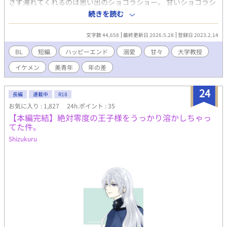
さず淹れてくれるのは思い出のショコラショー。 甘いショコラシ
ョーを飲んで寝室へ連れ込むのはお決まりのパターン。 それがい
続きを読む
つから始まったのか……。 二人の馴れ初めも書いてみましたので
楽しんでいただけると嬉しいです。 こちらはバレンタインデー特
文字数 44,658
最終更新日 2026.5.28
登録日 2023.2.14
別編でどこかのシリーズの番外編に入れちゃおうと書いていたの
ですが、ちょっと長くなったので単独で作品を出してみました。
BL
短編
ハッピーエンド
溺愛
甘々
大学教授
これからこの夫夫の物語も書いていくかもしれません。 シリーズ
イケメン
美青年
年の差
ものですが、単体で楽しんでいただけます。 この夫夫がもっと知
りたい場合は 『運命の出会いは空港で 〜クールなイケメン社長
は無自覚煽りの可愛い子ちゃんに我慢できない』 という作品の番
24
長編
連載中
R18
外編 『ある教授夫夫のお話』をご覧いただけるとわかりやすいか
お気に入り : 1,827
24h.ポイント : 35
と思います。 R18には※つけます。
【本編完結】絶対零度の王子様をうっかり溶かしちゃっ
てた件。
Shizukuru