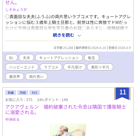
せん。
しそみょうが
◯真面目な夫夫(ふうふ)の両片思いラブコメです。キュートアグレ
ッションに悩む３歳年上騎士旦那と、前世は性に奔放でドМだっ
たけど今世は真面目な学生平凡妻のお話◯あらすじ…政略結婚で
公爵家嫡男ギデオンに嫁いだと思っているユージーンは王立学校
続きを読む
の３年生。じき卒業を迎える。諸事情により学生の間は既婚者で
あることは伏せており、夫のギデオンとも卒業までは白い結婚の
文字数 25,288
最終更新日 2026.6.10
登録日 2026.6.9
予定だった。辺境の村で見つかったばかりの神子が王都に来る
と、王宮の近衛騎士であった夫は自ら志願して神子の護衛騎士と
BL
夫夫
キュートアグレッション
転生
なる。何かと神子を優先するようになった夫。悲しい気持ちでベ
ハッピーエンド
ラブコメ
平凡受け
美形×平凡
ッドに入った誕生日の夜、ユージーンは自分に生き写しの『裕
司』という男の夢を見る。◯エロは控えめのお話です。描写のあ
異世界
両片思い
るページには※印がついています。
11
長編
完結
R18
お気に入り : 375
24h.ポイント : 149
アクアヴェルン 婚約破棄された令息は隣国で護衛騎士
に溺愛される。
中洲める