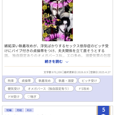
2024年 またBL大賞参加します。完結できるといいな。よろしく
お願いします🩷 初日のrankingは３位でした✨ありがとうござい
ます( ﾉД`)🩷 2024/11/28 完結しました。 感想など、ありがとう
ございます。 意地っ張りな元αのΩくんが素直になってく様。可愛
がって頂けますように♡
嫉妬深い執着攻めが、浮気ばかりするセックス依存症のビッチ受
けにバイブ付きの貞操帯をつけ、夫夫関係を立て直そうとする
話。 独自設定ありのオメガバースBL。エロ多め。 溺愛気質の包容
力たかめな年下いいなり敬語攻め×皮肉屋ツンデレ美人ビッチ受
続きを読む
け（※本性は歪んだ願望をもつ執着ドＳ攻め×依存気質の尽くし
体質健気ドM受け） 【あらすじ】 小説家でアルファのソンジュ
文字数 670,208
最終更新日 2026.8.9
登録日 2025.4.27
（攻め）は、出会い系サイトで出逢ったオメガの美男子・ユンフ
ァ（受け）に運命的な一目惚れをした。 はじめは肉体関係のみを
拘束
貞操帯
執着攻め
執着・溺愛
ビッチ受け
目的として出逢った二人だったが、ソンジュはひと目でユンファ
健気受け
オメガバース（独自設定有り）
ドS攻め
との真剣交際を望み、ユンファに猛アプローチをかける。 しかし
淫奔なユンファは特定の彼氏などいらない、とそれを幾度ものら
ドM受け
♡喘ぎ
りくらりかわしてきたものの、ついにソンジュの熱意に負け、交
際を承諾する。 ただしユンファは交際するにおいて、「交際中も
5
自分が他の男とセックスすることを許すこと」という不当な条件
短編
完結
R18
をソンジュに突きつけてきた。 しかしソンジュは念願ともあって