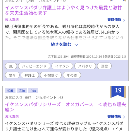
お気に入り : 1,245
24h.ポイント : 78
イメケンスパダリ弁護士はようやく見つけた最愛と激甘
な夫夫生活始めます
波木真帆
書籍情報
観月法律事務所の所長である、観月凌也は高校時代からの友人
で、開業医をしている悠木寛人の頼みである雑居ビルに向かっ
た。そこで違法な罰金を取りながら仕事をさせられているという
悠木の大切な笹原空良くんを奴らの手から守るためだったのだ
続きを読む
が、観月はそこである男の子に出会う。 一瞬で彼のことが気にな
った観月だったが、空良くんと同じく騙されて雇用契約を結ばさ
文字数 136,394
最終更新日 2024.10.26
登録日 2023.6.5
れそうになっていたその子をその場から逃すことしかできなかっ
た。空良くんの問題を解決して事務所に戻るとさっきの男の子が
BL
ハッピーエンド
イケメン
スパダリ
溺愛
事務所前に待っていた。 彼はわざわざお礼を言うために観月の事
甘々
弁護士
不憫受け
年の差
務所を探してくれていたのだ。 彼は木坂理央と名乗り、どうして
あの雑居ビルにいたのか話を聞くことに。 そこで知る衝撃の事実
に、観月は理央を守ろうと囲い込むことにした。 施設育ちで学校
19
短編
完結
R18
にも通わせてもらえずに虐げられながら育った18歳の男の子とイ
お気に入り : 667
24h.ポイント : 63
ケメンスパダリ弁護士とのイチャラブハッピーエンド小説です。
イケメンスパダリシリーズ オメガバース ＜凌也＆理央
こちらは『イケメンスパダリ弁護士に助け出されて運命が変わり
編＞
ました』の観月凌也視点のお話です。 この作品だけ視点が交互に
入っていて読みにくいという意見をいただいたので、今回分けて
波木真帆
書籍情報
みました。 少しでも読みやすくなっていれば幸いです。 R18には
イケメンスパダリシリーズ 凌也＆理央カップル ⭐︎イケメンスパダ
※つけます。
リ弁護士に助け出されて運命が変わりました（理央視点） ⭐︎イメ