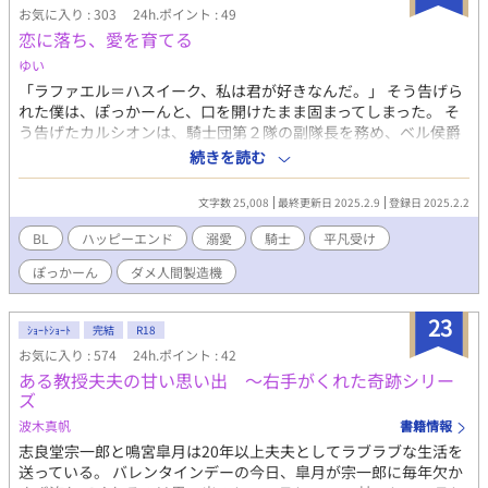
お気に入り : 303
24h.ポイント : 49
くしてエドワルド＝ドロップ将軍夫人となったティア＝ドロッ
恋に落ち、愛を育てる
プ。 彼は、実は、決しておとなしくて控えめな淑男ではない。 口
を開けば某術や戦略が流れ出し、固有魔法である創成魔法を駆使
ゆい
した流れるような剣技は、麗しき剣の舞姫のよう。 それは、侯爵
「ラファエル＝ハスイーク、私は君が好きなんだ。」 そう告げら
の「正妻」の家系に代々受け継がれる一子相伝の戦闘術。 「ティ
れた僕は、ぽっかーんと、口を開けたまま固まってしまった。 そ
ア、君は一体…。」 「その言葉、旦那様にもお返ししますよ。エ
う告げたカルシオンは、騎士団第２隊の副隊長を務め、ベル侯爵
ドワード＝フィリップ＝フォックス殿下。」 それは、魔女に人生
家の次男、容姿に至っては流石高位貴族だけあり整っている。銀
続きを読む
を狂わせられた夫夫の話。 ※誤字、誤入力報告ありがとうござい
髪、翠緑の瞳で、左目の下にある泣き黒子がえもいわれぬ色気を
ます！
醸し出している。しかしモテるのに遊んでいる噂も聞かないし、
文字数 25,008
最終更新日 2025.2.9
登録日 2025.2.2
美人からの誘いも断り続けるから『氷の騎士』なんて呼ばれてい
る。そんな『氷の騎士』から告白をされたのだ。 かたやそんな僕
BL
ハッピーエンド
溺愛
騎士
平凡受け
は、貧乏男爵の三男、茶色の髪と瞳、平凡としか言えない容姿、
ぽっかーん
ダメ人間製造機
王宮の経理課で働く下っ端の文官。 そんな僕は、おもわず口にし
てしまった。 またしても唐突に思いつきの投稿です。 供給不足に
より、自己供給による妄想が爆発しました。 前後編です。 例によ
23
ｼｮｰﾄｼｮｰﾄ
完結
R18
って、あの夫夫も登場します。 2025.2.9 番外編・おまけを追加し
お気に入り : 574
24h.ポイント : 42
ました。
ある教授夫夫の甘い思い出 〜右手がくれた奇跡シリー
ズ
波木真帆
書籍情報
志良堂宗一郎と鳴宮皐月は20年以上夫夫としてラブラブな生活を
送っている。 バレンタインデーの今日、皐月が宗一郎に毎年欠か