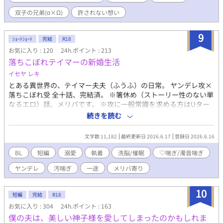
ると思います。私の文書力では「前作を知らなくても問題な
双子の兄弟(α×Ω)
許されない想い
く〜」とはなりませんでした…💦💦💦
9
ｼｮｰﾄｼｮｰﾄ
完結
R18
お気に入り : 120
24h.ポイント : 213
落ちこぼれテイマーの新婚生活
イセヤ レキ
とある異世界の、テイマー夫夫（ふうふ）の日常。 ヤンデレ攻×
落ちこぼれ受 全十話、完結済。 ※箸休め（ストーリー性のない単
なるエロ）話、メリバです。 ※攻に一般常識を求める方はUター
ンください。
続きを読む
文字数 11,182
最終更新日 2026.6.17
登録日 2026.6.16
BL
短編
溺愛
執着
洗脳/催眠
♡喘ぎ/濁音喘ぎ
ヤンデレ
汚喘ぎ
一途
メリバ寄り
10
短編
完結
R18
お気に入り : 304
24h.ポイント : 163
僕の夫は、美しい神子様を愛してしまったのかもしれま