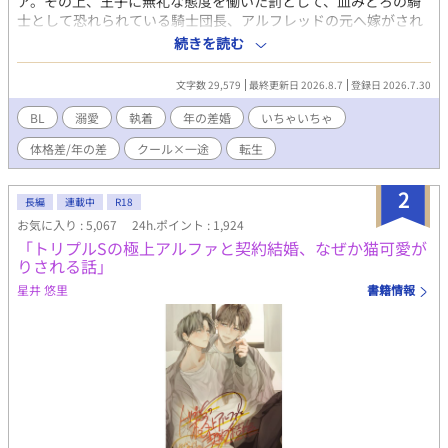
ア。その上、王子に無礼な態度を働いた罰として、血みどろの騎
士として恐れられている騎士団長、アルフレッドの元へ嫁がされ
ることに。 しかし、アルフレッドはミアの初恋の人で...。 この恋
続きを読む
は一方通行、きっと愛してはもらえない。それでも好きな人のそ
ばにいられるならそれでいい。そんな気持ちで嫁いだミアだった
文字数 29,579
最終更新日 2026.8.7
登録日 2026.7.30
が、アルフレッドは、ミアをどうやら溺愛してくれているようで
_？ 「…お前は、本当に愛らしいな」 「や、やめてください…！
BL
溺愛
執着
年の差婚
いちゃいちゃ
心臓が持たないです…！」 時々波乱もありつついつもラブラブお
体格差/年の差
クール×一途
転生
しどり夫婦(夫夫)の日常。 ────── ※ムーンライトノベルズ
様でも連載しております。
2
長編
連載中
R18
お気に入り : 5,067
24h.ポイント : 1,924
「トリプルSの極上アルファと契約結婚、なぜか猫可愛が
りされる話」
星井 悠里
書籍情報