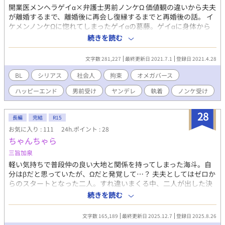
開業医メンヘラゲイα×弁護士男前ノンケΩ 価値観の違いから夫夫
が離婚するまで、離婚後に再会し復縁するまでと再婚後の話。 イ
ケメンノンケΩに惚れてしまったゲイαの葛藤。ゲイαに身体から
先に堕とされてしまったイケメンノンケΩの受難。 オメガバース
続きを読む
BL 本編完結済み 男同士の結婚OK,夫婦別姓OK、Ωへの差別はそこ
まで酷くはない社会。 本編には妊娠、出産表現、運命の番設定は
文字数 281,227
最終更新日 2021.7.1
登録日 2021.4.28
ありません。※ヤンデレ編２には妊娠表現あり。 本編は攻め視点
です。 攻めヤンデレ化ルートあり。全てハッピーエンド。 執着攻
BL
シリアス
社会人
拘束
オメガバース
め/ヤンデレ攻め/メンヘラ攻め/イケメン受け/ノンケ受け/無理矢
ハッピーエンド
男前受け
ヤンデレ
執着
ノンケ受け
理/リーマン/男前受け/完結/ハッピーエンド/電気責め
28
長編
完結
R15
お気に入り : 111
24h.ポイント : 28
ちゃんちゃら
三旨加泉
軽い気持ちで普段仲の良い大地と関係を持ってしまった海斗。自
分はβだと思っていたが、Ωだと発覚して…？ 夫夫としてはゼロか
らのスタートとなった二人。すれ違いまくる中、二人が出した決
断はー。 ビター色の強いオメガバースラブロマンス。
続きを読む
文字数 165,189
最終更新日 2025.12.7
登録日 2025.8.26