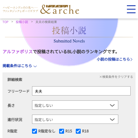
TOP
投稿小説
夫夫の検索結果
Submitted Novels
アルファポリス
で投稿されているBL小説のランキングです。
小説の投稿はこちら
掲載条件はこちら
×検索条件をクリアする
詳細検索
フリーワード
長さ
進行状況
R指定
R指定なし
R15
R18