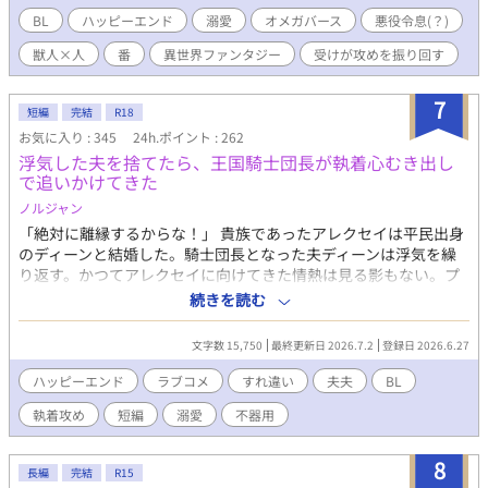
幼なじみの令嬢の姿を見た。 やってられるか！ 好きな相手がい
BL
ハッピーエンド
溺愛
オメガバース
悪役令息(？)
るなら婚約を解消してその人と添えば良いと婚約者に伝えても
獣人×人
番
異世界ファンタジー
受けが攻めを振り回す
「傷つけるつもりはなかった」だの「不甲斐ない婚約者ですまな
い」だのと言い訳ばかり。おまけに学園で僕が恋人同士を権力で
引き裂いたと噂が流れた。よーし、婚約破棄だ！ 教本にぴった
7
短編
完結
R18
りな物語を見つけた僕は「悪役令息」になってやる。 無事？ 婚
お気に入り : 345
24h.ポイント : 262
約破棄した後は、国を飛び出し世界を見に行こう！ オメガとい
浮気した夫を捨てたら、王国騎士団長が執着心むき出し
っても、僕のフェロモンは微弱すぎて誰にも感じ取れないし、発
で追いかけてきた
情期だって来たことがない。オメガの弱点がなければベータとし
て薬師見習いになってもいい。さあ、隣国へ出発だ！ と意気込
ノルジャン
んだ僕の前に、盗賊が現れた。腕力も頭脳もなく出来る事といっ
「絶対に離縁するからな！」 貴族であったアレクセイは平民出身
たら薬草を育てることと調薬くらいの僕が選べるのは、「死」か
のディーンと結婚した。騎士団長となった夫ディーンは浮気を繰
「死んだほうがマシ」の二択だけ。せっかく自由になれたのにと
り返す。かつてアレクセイに向けてきた情熱は見る影もない。プ
絶望しているその時、僕の前に現れたのは……。溺愛獣人王弟×
ライドの高いアレクセイは、新たなパトロンを見つけようと決意
続きを読む
自己肯定感は低いし自信はないけれどときおり破天荒な行動を起
する。向かった夜会で再会したのは、国の宰相でもある学生時代
こす家出令息のオメガバース。 11/1から始まりました、「第13回
の先輩、ウォートン公爵だった。彼の甘い誘いに乗ろうかと心が
文字数 15,750
最終更新日 2026.7.2
登録日 2026.6.27
BL大賞」に参加しています。投票、ブクマ、いいね、しおり、感
揺れたその瞬間、強く腕を掴まれ阻まれた。 「こんな所で男漁り
想などで応援していただけると嬉しいです！最後まで頑張りま
とはいいご身分だな」 冷え切ったはずの夫が見せる独占欲。彼の
ハッピーエンド
ラブコメ
すれ違い
夫夫
BL
す！
真意とは一体…？すれ違い続けた2人の行く末は？
執着攻め
短編
溺愛
不器用
8
長編
完結
R15