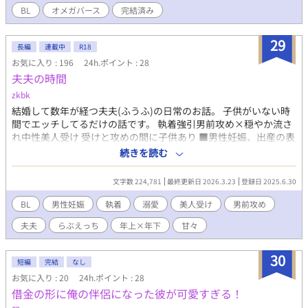
BL
オメガバース
完結済み
29
長編
連載中
R18
お気に入り : 196
24h.ポイント : 28
夫夫の時間
zkbk
結婚して数年が経つ夫夫(ふうふ)の日常のお話。 子供がいない時
間でエッチしてるだけの話です。 執着強引男前攻め×穏やか流さ
れ中性美人受け 受けと攻めの間に子供あり ■男性妊娠、出産の表
現あり 男性でも妊娠できる人や女性でも妊娠させることが出来る
続きを読む
人、どちらの生殖機能も持っている人が居る世界。 Ⅰ型▶︎体の性
別と生殖機能が一致 Ⅱ型▶︎体の性別と生殖機能が逆 Ⅲ型▶︎男女ど
文字数 224,781
最終更新日 2026.3.23
登録日 2025.6.30
ちらの生殖機能も持っている
BL
男性妊娠
執着
溺愛
美人受け
男前攻め
夫夫
らぶえっち
年上×年下
甘々
30
短編
完結
なし
お気に入り : 20
24h.ポイント : 28
借金の形に俺の伴侶になった彼が可愛すぎる！