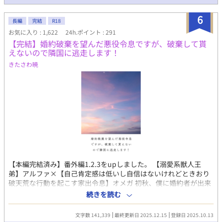
6
長編
完結
R18
お気に入り : 1,622
24h.ポイント : 291
【完結】婚約破棄を望んだ悪役令息ですが、破棄して貰
えないので隣国に逃走します！
きたさわ暁
【本編完結済み】番外編1.2.3をupしました。 【溺愛系獣人王
弟】アルファ×【自己肯定感は低いし自信はないけれどときおり
破天荒な行動を起こす家出令息】オメガ 初秋、僕に婚約者が出来
た。穏やかで優しげな公爵令息だ。恋のトキメキはなくても、こ
続きを読む
の人となら穏やかな夫夫生活が送れるかもれないと、僕は期待し
た。そんなものははなから僕にはないのだと、現実を見せつけら
文字数 141,339
最終更新日 2025.12.15
登録日 2025.10.13
れるように学園の東屋で抱きしめ合う恋人同士――婚約者とその