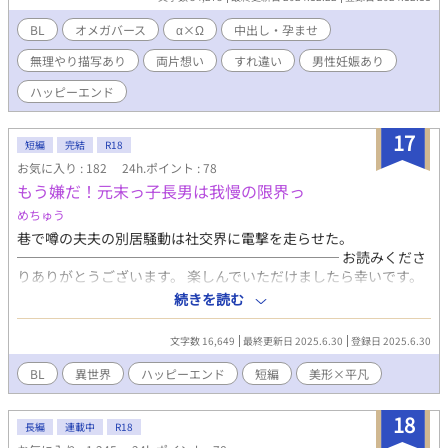
気持ちを確認し、本当の番となるまでのお話です。両片想い。 予
告なくR18シーンがありますので、ご注意ください。 （R18シーン
BL
オメガバース
α×Ω
中出し・孕ませ
内容） 無理矢理（少）、オナニー、アナニー、嬉ション、中出
無理やり描写あり
両片想い
すれ違い
男性妊娠あり
し、亀頭球ありの長時間射精、結腸姦、男性妊娠、飲精など。
ハッピーエンド
17
短編
完結
R18
お気に入り : 182
24h.ポイント : 78
もう嫌だ！元末っ子長男は我慢の限界っ
めちゅう
巷で噂の夫夫の別居騒動は社交界に電撃を走らせた。
─────────────────────── お読みくださ
りありがとうございます。 楽しんでいただけましたら幸いです。
※R18表現があります。
続きを読む
文字数 16,649
最終更新日 2025.6.30
登録日 2025.6.30
BL
異世界
ハッピーエンド
短編
美形×平凡
18
長編
連載中
R18