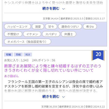
ケンスパダリ弁護士はようやく見つけた最愛と激甘な夫夫生活始
めます（凌也視点） のお話のカップルでオメガバース編となりま
続きを読む
す。 ＜あらすじ＞ 十歳のバース検査でΩでもβでもない不確定βと
言われた理央。 十八歳の再検査も不確定βの診断が下されて、専
文字数 34,414
最終更新日 2025.5.5
登録日 2025.3.17
門病院で再検査を行うことに。 しかし、病院に行く途中で人生初
のヒートを起こしてしまった。 そこに居合わせた医者と警察のコ
ハッピーエンド
溺愛
甘々
運命のつがい
希少α
ンビに保護されて病院に行くと、そこで運命と出会い……。 αの
不憫受け
イケメン
スパダリ
弁護士
中でも数％しかいない希少αと不確定βと言い続けられていた施設
育ちの可哀想なΩのお話。もちろんハッピーエンドです！ ※オメ
オメガバース（独自設定有り）
ガバースの世界線なので出会いそのほかは現実編とは異なります
が、登場人物や関係などは変わりません。 R18には※つけます。
20
短編
完結
R18
お気に入り : 1,543
24h.ポイント : 56
断罪ざまあ展開により俺と嫌々結婚するはずの王子のう
きうきわくわくが全く隠し切れていない件について
あさ田ぱん
フランクール王国の第一王子のルシアンは夜会の席で婚約者ア
ナスタシアを断罪し婚約破棄を宣言するが、浮気や金の使い込み
を暴かれ逆に断罪され廃嫡のうえ、地方への追放が決定する。
ルシアンに長年思いを寄せていた、優秀な金庫番の男、ジルベー
続きを読む
ルは国王陛下より、使い込みをしたルシアンと結婚してルシアン
を見張るよう命令を受ける。 ルシアンは異性愛者だからと男同
文字数 36,559
最終更新日 2024.6.30
登録日 2024.6.22