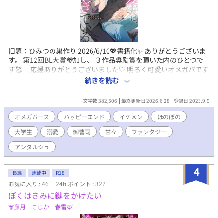
士さん。一応抑制剤はお互い打つけど、さすがにヒートは無理。
出てってと言ったら、一人でそんな辛そうにさせてたくない、
と。――ヒートを乗り越えてから関係が変わる。瑛士さん、なん
かやたら、距離が近くてあますぎて。そんな時、色んなツテで、
薬を作る夢の話が盛り上がってくる。Ωの対応や治験に向けて活
旧題：ひみつの巣作り 2026/6/10💖書籍化✨ ありがとうございま
動を開始するようになる。夢に少しずつ近づくような。そんな
す。 第12回BL大賞参加し、 ３作品奨励賞を頂いた内のひとつで
中、従来の抑制剤の治験の闇やΩたちへの許されない行為を耳に
す🥰 応援ありがとうございました♡ 明るく可愛いオメガバです
する。少しずつ証拠をそろえていくと、それを良く思わない連中
♡ 学生結婚の夫夫🩵 仲良しです(*´艸`*) 【公式あらすじ】 あ
が居て――。瑛士さんは、契約結婚をしてでも身辺に煩わしいこ
続きを読む
る日突然オメガに変性してしまった、元アルファの慧（けい）。
とをなくしたかったはずなのに、なぜかオレに関わってくる。仕
ヒートになっていたところを、かつてのライバルだった颯（はや
事も忙しいのに、時間を見つけては、側に居る。なんだか初の感
文字数 382,606
最終更新日 2026.6.28
登録日 2023.9.9
て）に助けられ、 そのまま彼と番になり、結婚までしてしまっ
覚。でもオレ、勉強しなきゃ！なのに…？ と、αに可愛がられて
た。 中高生時代によく競い合っていたけれど、夫になった颯は、
翻弄されまくる話です。ぜひ✨ 表紙:クボキリツ(@kbk_Ritsu)さ
オメガバース
ハッピーエンド
イケメン
ほのぼの
あの頃とは違って慧に 優しく、甘く蕩けるような愛をくれる。 慧
ま 素敵なイラストをありがとう…🩷✨
大学生
溺愛
御曹司
甘々
ファンタジー
は颯との新婚生活をとても幸せに過ごしていたけれど、ある日ふ
と思った。 ――運命の番だから、相手のことを好きって思いこん
アンダルシュ
じゃってる……？ でもそれは嫌だった。ちゃんと颯と恋をし合
って、しっかり気持ちを積み上げた本 当の夫夫になりたい！ そ
4
うして慧は颯にちゃんと恋をしてもらうべく、とある作戦を始め
長編
連載中
R18
る！ 新婚夫夫のあまあまオメガバースBL、ついに書籍化!!
お気に入り : 46
24h.ポイント : 327
◆◇◆ 2023/9/9投稿→9/10BLranking15位♡ 9/14 12位🥰
ぼくはきみに鍵をかけたい
♡ ベスト10入りありがとうございます💖 9/20 ベスト5入り
🫎藤月 こじか 春雷🦌
🥰♡ BL大賞初日6位スタートでした。ありがとうございます☺️ 最
終結果8位でした🥰 ありがとうございました✨ ◇ ◇ ◇ ◇