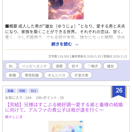
■概要 成人した男が“雄女（ゆうじょ）”となり、愛する男と夫夫
になり、家族を築くことができる世界。 それぞれの恋は、甘く、
重く、少し不器用で、でも全部が本気。 雄女になった瞬間、攻め
たちの理性と独占欲は限界突破。 「お前だけ」「逃がさない」
続きを読む
「俺の隣にいろ」――それぞれの溺愛が詰まった、新婚BLオムニ
バス。 ■一言コメント 出会い(#1)→カップル(#2)→甘々(#3)("♡
文字数 126,506
最終更新日 2026.5.20
登録日 2026.5.13
喘ぎ”有・R15相当) の王道展開 ■キーワード ライバル / 幼馴染 /
親友から恋人 / 上司部下 / ヤクザ / 年下攻め / アイドル / 記憶喪失 /
BL
ハッピーエンド
溺愛
甘々
♡喘ぎ
雄女
獣人 / 刑事×闇医者 ■カップルリスト 1.『怖い上司が、家では俺
新婚
男性妊娠
オムニバス
子宝の実
を褒め殺してくる』 神崎怜士（かんざき・れいじ） × 橘遥斗
（たちばな・はると） 上司×部下 2.『負けたくないのに、抱かれ
るたび好きになる』 獅堂零一（しどう・れいいち） × 藤咲優牙
26
長編
完結
R15
（ふじさき・ゆうが） ライバル 3.『幼馴染じゃ足りないって、先
お気に入り : 164
24h.ポイント : 35
に言ってよ』 朝霧律（あさぎり・りつ） × 星野灯真（ほしの・と
【完結】兄様はすこぶる絶好調～愛する弟と番様の結婚
うま） 幼馴染 4.『国民的アイドル、俺の前だけ大型猫になりま
に向けて、アルファの貴公子は我が道を行く～
す』 天峰奏（あまみね・かなで） × 枢木伊織（くるるぎ・いお
り） アイドル×マネージャー 5.『記憶をなくしても、お前だけは
縞々しじま
忘れなかった』 九条瑛一（くじょう・えいいち） × 桜庭湊（さ
くらば・みなと） 記憶喪失 6.『ヤクザ若頭に保護されたら、なぜ