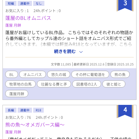
は新たな日々をあの人と歩むために。 ※前半部分に暴力、複数で
3
短編
連載中
なし
の表現がありますので、苦手な方はご注意ください。 ※この作品
お気に入り : 1
24h.ポイント : 0
は『陸国』が舞台のお話です。 『陸国とは…？』という方は、ぜ
蓬屋のBLオムニバス
ひ他の作品もご覧ください。
蓬屋 月餅
蓬屋がお届けしているBL作品。 こちらではそのそれぞれの物語か
ら番外編としてカップル達のショート話をオムニバス形式でご紹
介していきます。 (本編では軒並みR18となっていますが、こちら
ではあくまでも彼らの『日常』をお届け…ということでそういっ
続きを読む
た描写はありません。あしからず…） カップル達や物語について
を知るための『つまみ食い』のような感じでご覧いただければと
文字数 11,085
最終更新日 2025.12.6
登録日 2025.10.25
思います。 ※こちらは不定期更新予定となっております。
BL
オムニバス
悠久の城
その杯に葡萄酒を
熊の魚
牧草地の白馬
壮麗なる賽と矛
図書塔の2人
彼と姫と
蓬屋月餅
4
長編
連載中
R18
お気に入り : 76
24h.ポイント : 0
熊の魚〜オメガバース編〜
蓬屋 月餅