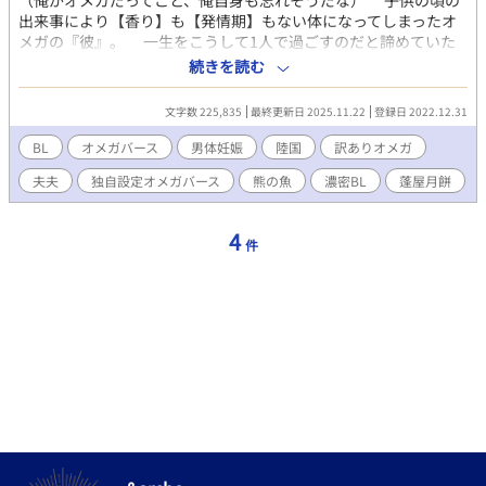
（俺がオメガだってこと、俺自身も忘れそうだな） 子供の頃の
出来事により【香り】も【発情期】もない体になってしまったオ
メガの『彼』。 一生をこうして1人で過ごすのだと諦めていた
彼は、ある日何故か目を惹かれる1人の男に出逢う。 その男に
続きを読む
世話を焼かれるうち、いつしか会って話をすることが楽しみにな
っていく彼。 （あぁっ！もう、とにかく好きだって言いたい！だ
文字数 225,835
最終更新日 2025.11.22
登録日 2022.12.31
っていつの間にかこんなにも好きになっちゃったんだ） 男がア
ルファかベータか、それともオメガかも分からないまま惹かれて
BL
オメガバース
男体妊娠
陸国
訳ありオメガ
いく彼は、ある日突然忘れ去っていた自らの【香り】を思い出
夫夫
独自設定オメガバース
熊の魚
濃密BL
蓬屋月餅
す。 「え…これ、俺の…」 ※こちらは『熊の魚』のオメガバース
編です。 ※第3話に暴力的なシーンがございます。苦手な方はご注
意ください。
4
件