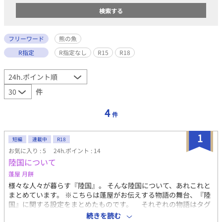
フリーワード
熊の魚
R指定
R指定なし
R15
R18
件
4
件
1
短編
連載中
R18
お気に入り : 5
24h.ポイント : 14
陸国について
蓬屋 月餅
様々な人々が暮らす『陸国』。 そんな陸国について、あれこれと
まとめています。 ※こちらは蓬屋がお伝えする物語の舞台、『陸
国』に関する設定をまとめたものです。 それぞれの物語はタグ
『蓬屋 月餅』のページからご覧ください。 ※オメガバース編のま
続きを読む