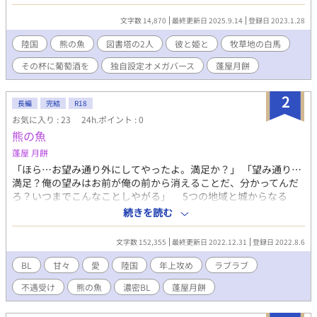
とめをする関係上、どうしても表現にR18のものが含まれてしま
いますので、そのような設定をしています。（表現はあくまでも
文字数 14,870
最終更新日 2025.9.14
登録日 2023.1.28
陸国における医学的見地によるものです）
陸国
熊の魚
図書塔の2人
彼と姫と
牧草地の白馬
その杯に葡萄酒を
独自設定オメガバース
蓬屋月餅
2
長編
完結
R18
お気に入り : 23
24h.ポイント : 0
熊の魚
蓬屋 月餅
「ほら…お望み通り外にしてやったよ。満足か？」 「望み通り…
満足？俺の望みはお前が俺の前から消えることだ、分かってんだ
ろ？いつまでこんなことしやがる」 5つの地域と城からなる
『陸国』。 鉱業地域の奥地に住む彼は、男達に声をかけられる
続きを読む
度に抱かれる生活を送っていた。 心の内で悪態をつきつつもそ
んな生活から抜け出すことを諦めていた彼は、ある人物との出会
文字数 152,355
最終更新日 2022.12.31
登録日 2022.8.6
いによって少しずつ変わっていく。 「その…俺のこと、好き…な
の…？」 体ではなく、初めて自分自身を見てくれた相手のため
BL
甘々
愛
陸国
年上攻め
ラブラブ
に身を守らなければいけないと感じ始めた彼。 （諦めちゃだめな
不遇受け
熊の魚
濃密BL
蓬屋月餅
んだ、俺は自分を守ってやらなきゃいけない。俺の体を俺が守ら
ないでどうするんだ、こんなやつに負けちゃいけないんだ） 全て