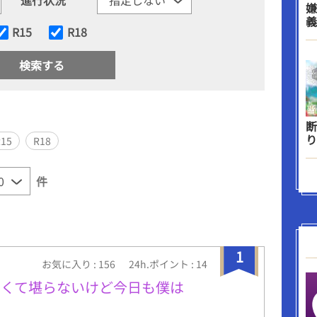
嫌
義
R15
R18
断
り
R15
R18
件
1
お気に入り : 156
24h.ポイント : 14
たくて堪らないけど今日も僕は