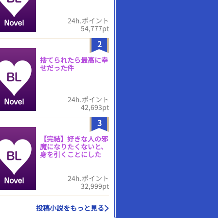
24h.ポイント
54,777pt
2
捨てられたら最高に幸
せだった件
24h.ポイント
42,693pt
3
【完結】好きな人の邪
魔になりたくないと、
身を引くことにした
24h.ポイント
32,999pt
投稿小説をもっと見る