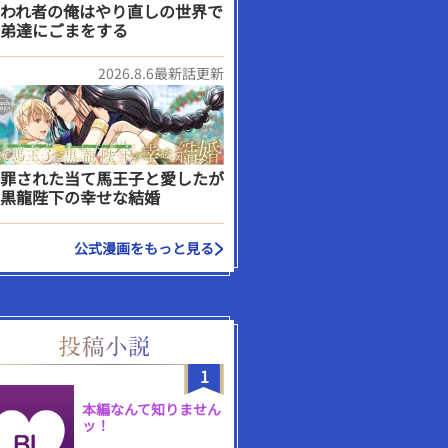
われ者の俺はやり直しの世界で
弟達にごまをする
2026.8.6最新話更新
罪された当て馬王子と愛したが
黒龍陛下の幸せな結婚
公式漫画をもっと見る
1
本編なんて知りません
ッ！