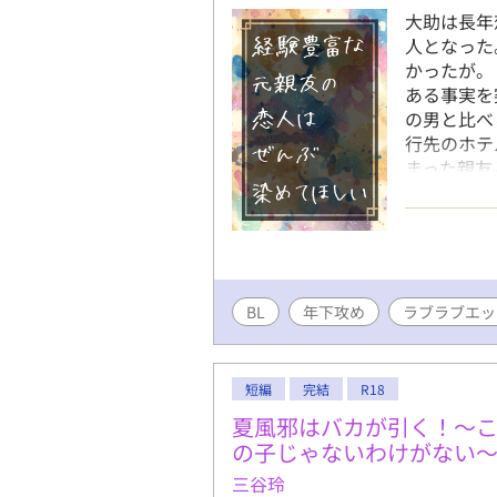
大助は長年
人となった
かったが。
ある事実を
の男と比べ
行先のホテ
まった親友
体でもお楽
BL
年下攻め
ラブラブエッ
短編
完結
R18
夏風邪はバカが引く！～
の子じゃないわけがない
三谷玲