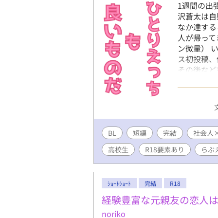
1週間の出
沢蒼太は自
なか達する
人が帰って
ン微量） 
ス初投稿、
その後など
します。
BL
短編
完結
社会人
高校生
R18要素あり
らぶ
ｼｮｰﾄｼｮｰﾄ
完結
R18
経験豊富な元親友の恋人
noriko