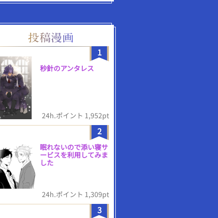
1
秒針のアンタレス
24h.ポイント 1,952pt
2
眠れないので添い寝サ
ービスを利用してみま
した
24h.ポイント 1,309pt
3