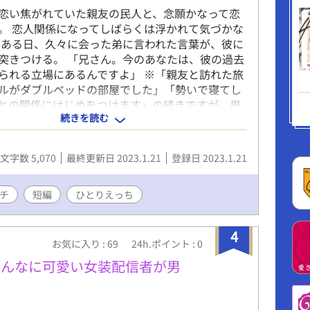
恋い焦がれていた親友の民人と、念願かなって恋
。 恋人関係になってしばらくは浮かれて気づかな
 ある日、久々に会った弟に言われた言葉が、彼に
突きつける。 「兄さん。今のあなたは、彼の過去
られる立場にあるんですよ」 ※「親友と訪れた旅
ルがダブルベッドの部屋でした」「勢いで寝てし
との関係にけじめをつけます」の続きですが、単
続きを読む
しみいただけます。
文字数 5,070
最終更新日 2023.1.21
登録日 2023.1.21
チ
短編
ひとりえっち
4
お気に入り : 69
24h.ポイント : 0
こんなに可愛い女装配信者が男
～