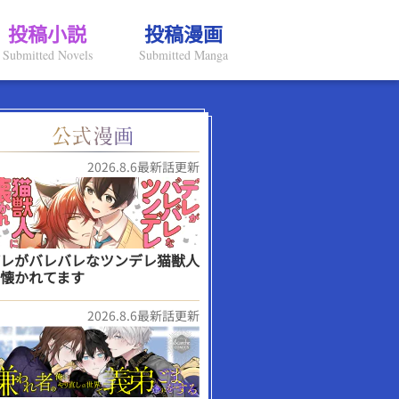
投稿小説
投稿漫画
Submitted Novels
Submitted Manga
2026.8.6最新話更新
レがバレバレなツンデレ猫獣人
懐かれてます
2026.8.6最新話更新