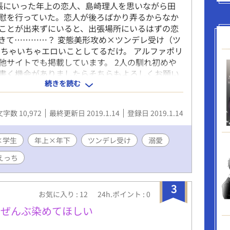
張にいった年上の恋人、島崎理人を思いながら田
慰を行っていた。恋人が後ろばかり弄るからなか
ことが出来ずにいると、出張場所にいるはずの恋
きて…………？ 変態美形攻め×ツンデレ受け（ツ
いちゃいちゃエロいことしてるだけ。 アルファポリ
他サイトでも掲載しています。 2人の馴れ初めや
書く機会がありましたらそちらもよろしくお願い
続きを読む
文字数 10,972
最終更新日 2019.1.14
登録日 2019.1.14
×学生
年上×年下
ツンデレ受け
溺愛
えっち
3
お気に入り : 12
24h.ポイント : 0
はぜんぶ染めてほしい