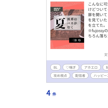
こんなに可
けどついて
扉を開いて
を見ていた
を立てた。
※fujos
ちろん落ち
文
BL
♡喘ぎ
アホエロ
攻め視点
配信者
ハッピー
4
件