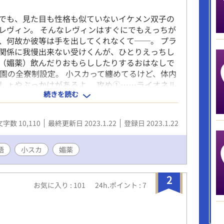
でも、見た目も性格も似ていないイケメン双子の
レヴィン。 そんなレヴィンはすぐにでもえっちが
、何故か彼等は手を出してくれなくて──。 プラ
関係に我慢出来ない受けくんが、ひとりえっちし
（媚薬）飲んだりおもらししたりするおはなしで
学園の全寮制設定。 小スカって纏めてるけど、体内
しょやぶっかけがあるよ。 攻め①……ライオネル
続きを読む
 物腰柔らか。 攻め②……アウグスト 紫髪ウルフ
ゆるくてチャラい。 受け……レヴィン 金髪猫毛。
。
文字数 10,110
最終更新日 2023.1.22
登録日 2023.1.22
語
小スカ
媚薬
2
お気に入り : 101
24h.ポイント : 7