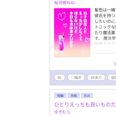
桜羽根ねね
髪色は一緒
彼氏を持つ
したいのに
トニックな
たり魔法薬
す。 魔法
放尿やおね
紫髪短髪。
カット。 
愛嬌がある
BL
♡喘ぎ
3Pあり
淫
短編
完結
R18
ひとりえっちも良いものだ
ゆきむら