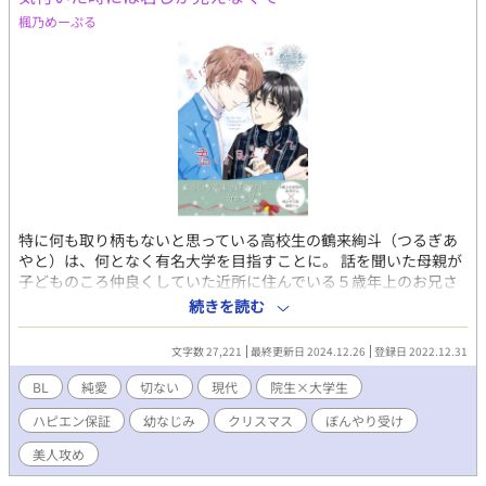
楓乃めーぷる
特に何も取り柄もないと思っている高校生の鶴来絢斗（つるぎあ
やと）は、何となく有名大学を目指すことに。 話を聞いた母親が
子どものころ仲良くしていた近所に住んでいる５歳年上のお兄さ
ん、綿谷湊介（わたやそうすけ）に家庭教師を頼んでしまって、
続きを読む
久しぶりに再会することに。 久しぶりに会った湊兄は眩しく見え
た―― ぼんやり系鈍感君が自分の気持ちに気付いたときから始ま
文字数 27,221
最終更新日 2024.12.26
登録日 2022.12.31
るちょっぴり切ない純愛ストーリーです。 最後はハピエンですの
でほんの少しの切ないとジレジレをゆっくりとお楽しみくださ
BL
純愛
切ない
現代
院生×大学生
い。 ・自身で企画した＜＃2022BL_Xmas＞のテーマに基づいて
ハピエン保証
幼なじみ
クリスマス
ぼんやり受け
書いた短編です。 「キス」「雪」「クリスマス」のテーマのう
ち、「雪」と「クリスマス」を使用しています。 ・一旦完結にな
美人攻め
りますが、選べる2ルートで続きを書く予定です（「純愛」と「溺