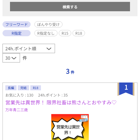
フリーワード
ぼんやり受け
R指定
R指定なし
R15
R18
件
3
件
1
長編
完結
R18
お気に入り : 130
24h.ポイント : 35
営業先は異世界！ 限界社畜は熊さんとおやすみ♡
万年青二三歳