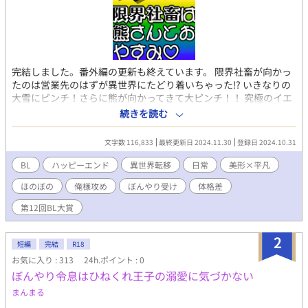
完結しました。番外編の更新も終えています。 限界社畜が向かっ
たのは営業先のはずが異世界にたどり着いちゃった⁉︎ いきなりの
大雪にピンチ！さらに熊が向かってきて大ピンチ！！ 究極のイエ
スマンで生きてきた俺、どうなっちゃうの⁉︎ 死を覚悟し意識を失
続きを読む
うが、目覚めるとログハウスで熊に抱かれて寝ていた。しかも全
裸で。 冬眠中の熊をよそに気ままな生活を謳歌する。ひとりはち
文字数 116,833
最終更新日 2024.11.30
登録日 2024.10.31
ょっと寂しいけれど……。 ある日棚から落ちたところを熊に助け
られ、「ありがと〜〜！！」と言うと、あら不思議、クマはワイ
BL
ハッピーエンド
異世界転移
日常
美形×平凡
ルドなイケメンに。ただし、頭部だけ。着ぐるみみたいだけど、
ほのぼの
俺様攻め
ぼんやり受け
体格差
どういうこと？！
第12回BL大賞
2
短編
完結
R18
お気に入り : 313
24h.ポイント : 0
ぼんやり令息はひねくれ王子の溺愛に気づかない
まんまる