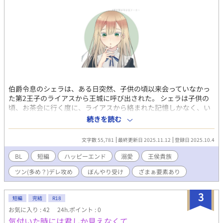
伯爵令息のシェラは、ある日突然、子供の頃以来会っていなかっ
た第2王子のライアスから王城に呼び出された。 シェラは子供の
頃、お茶会に行く度に、ライアスから絡まれた記憶しかなく、い
ったい何の用かと首を傾げる。 それでも意を決して一人で馬車に
続きを読む
乗って王城に向かったシェラ。 王城に着いて馬車の扉を開ける
と、目の前にはライアスがいて、シェラを見つめて優しく微笑ん
文字数 55,781
最終更新日 2025.11.12
登録日 2025.10.4
でいた。 受けが好きすぎてつい意地悪をしてしまう攻め(21) 攻め
から嫌われていると思っている受け(18) 2~3日に1話更新する予定
BL
短編
ハッピーエンド
溺愛
王侯貴族
です。 Rシーンは※つけます。 ※画像はpicrew(#瀬田製少年少女
ツン(多め？)デレ攻め
ぼんやり受け
ざまぁ要素あり
メーカーさん)よりお借りしました。
3
短編
完結
R18
お気に入り : 42
24h.ポイント : 0
気付いた時には君しか見えなくて