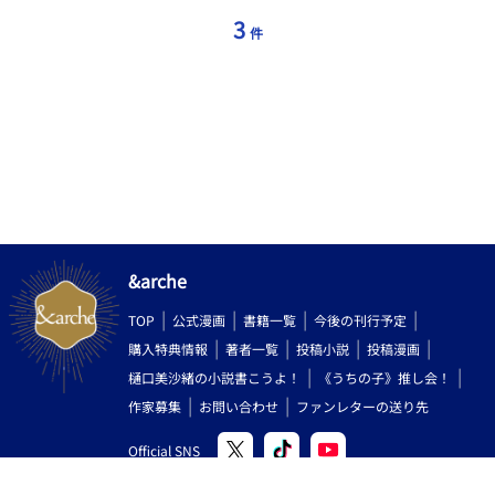
愛＜R18＞」） ・現在＜溺愛ルート＞を投稿中です。R18を含み
ます（※が付いている話のみ） ・表紙はねむぞうさん
3
件
（@nemuzou1704）に描いていただきました。 ・勢いで書いて
ます。誤字脱字等チェックしてますが、不備があるかもしれませ
ん。 ・公開済のお話も加筆訂正する場合があります（表紙変更と
同時に全体的に見直しました） ・フジョッシーさんにも掲載して
います。 ・BLoveさんの「新しい恋」コンテストに改稿版を応募
してます。
&arche
TOP
公式漫画
書籍一覧
今後の刊行予定
購入特典情報
著者一覧
投稿小説
投稿漫画
樋口美沙緒の小説書こうよ！
《うちの子》推し会！
作家募集
お問い合わせ
ファンレターの送り先
Official SNS