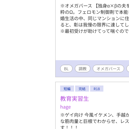
※オメガバース 【独身α×βの夫
粋のΩ。フェロモン制御剤で本能
婚生活の中、同じマンションに住
ると、彰は我慢の限界に達してし
※最初受けが助けてって喘ぐの
BL
調教
オメガバース
短編
完結
R18
教育実習生
hage
※ゲイ向け 今風イケメン、手越
な筋肉量と巨根でわからせ、レ
す！！！