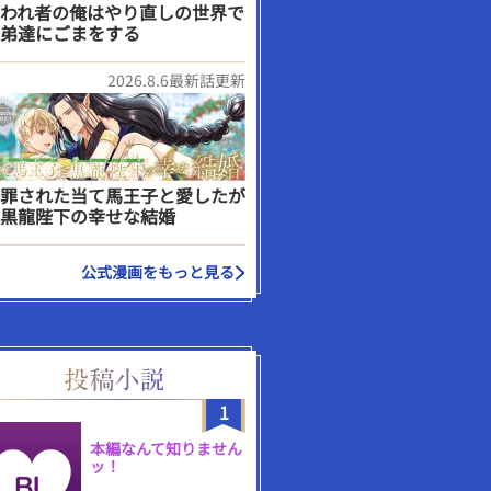
われ者の俺はやり直しの世界で
弟達にごまをする
2026.8.6最新話更新
罪された当て馬王子と愛したが
黒龍陛下の幸せな結婚
公式漫画をもっと見る
1
本編なんて知りません
ッ！