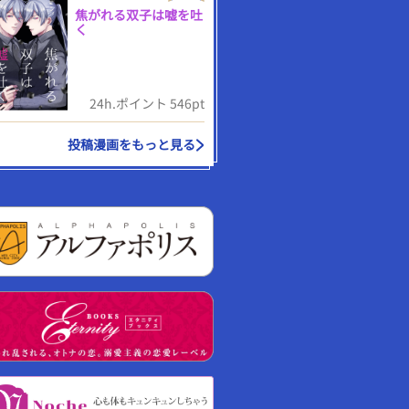
焦がれる双子は嘘を吐
く
24h.ポイント 546pt
投稿漫画をもっと見る