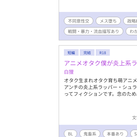
不同意性交
メス堕ち
政略
戦闘・暴力・流血描写あり
わ
短編
完結
R18
アニメオタク僕が炎上系
白狸
オタク生まれオタク育ち萌アニ
アンチの炎上系ラッパー・シュラ
ってフィクションです。念のため
文
BL
鬼畜系
本番あり