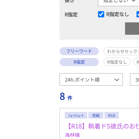
R指定なし
R指定
フリーワード
わからせセック
R指定
R指定なし
8
件
ｼｮｰﾄｼｮｰﾄ
完結
R18
【R18】執着ドS彼氏の
海林檎