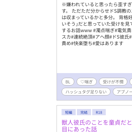
※嫌われていると思ったら歪す
す。 ただただ分からせドS調教
は収まっているかと多分。 背格
いそう｣だと思っていた受けを見
するお話www #濁点喘ぎ#電気責
スカ#連続絶頂#アヘ顔#ドS彼氏
責め#快楽堕ち#愛はあります
BL
♡喘ぎ
受けが不憫
ハッシュタグ足りない
アブノ
短編
完結
R18
獣人彼氏のことを童貞だ
目にあった話