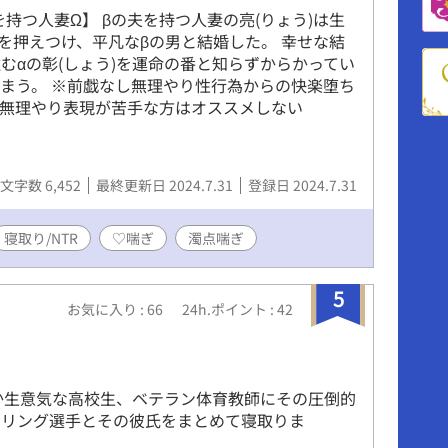
を持つ人妻Ω】 βの夫を持つ人妻の亮(りょう)は生
を押えつけ、平凡なβの男と結婚した。 幸せな結
むαの彰(しょう)を運命の番と知らずからかってい
まう。 ※前戯なし無理やり性行為からの快楽堕ち
で無理やり表現が苦手な方はオススメしない
文字数 6,452
最終更新日 2024.7.31
登録日 2024.7.31
寝取り/NTR
♡喘ぎ
濁点喘ぎ
5
お気に入り : 66
24h.ポイント : 42
か生意気な高校生、ベテラン体育教師にその圧倒的
スリング選手とその彼氏をまとめて寝取りま