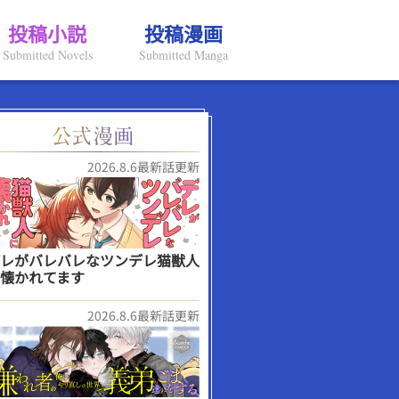
投稿小説
投稿漫画
Submitted Novels
Submitted Manga
2026.8.6最新話更新
レがバレバレなツンデレ猫獣人
懐かれてます
2026.8.6最新話更新