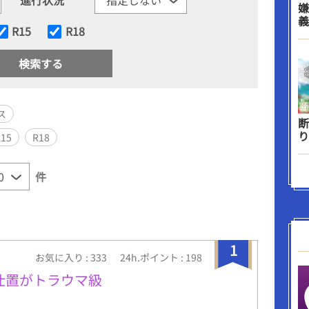
嫌
義
R15
R18
ス
断
り
R15
R18
件
1
お気に入り : 333
24h.ポイント : 198
お仕置がトラウマ級