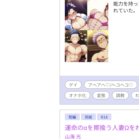
能力を持っ
れていた。
ゲイ
アヘアヘ♡/ヘコヘコ♡
オナホ化
変態
調教
短編
完結
R18
運命のαを揶揄う人妻Ωを
山海 光