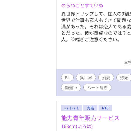
のらねことすていぬ
異世界トリップして、住人の9割
世界で仕事も恋人もできて問題
満があった。それは恋人である
とだった。彼が童貞なのでは？
人。♡喘ぎご注意ください。
文字
BL
異世界
溺愛
嫉妬
勘違い
ハート喘ぎ
ｼｮｰﾄｼｮｰﾄ
完結
R18
能力青年販売サービス
168cm(いろは)