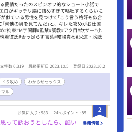
ぎる愛情だったのスピンオフ的なショート小話で
のエロがギッチリ腸に詰めすぎて嘔吐するくらいに
好が似ている男性を見つけて｢こう言う格好も似合
て｢何他の男を見てんだ｣と、キレた攻めがお仕置
め#拘束#M字開脚#監禁#調教#アク目#飲ザー#小
#執着彼氏#舌っ足らず言葉#結腸責め#尿道・膀胱
文字数 6,319
最終更新日 2023.10.5
登録日 2023.10.2
ドＳ攻め
わからせセックス
ーマル
2
お気に入り : 983
24h.ポイント : 85
と思って誘おうとしたら、酷い
書籍情報