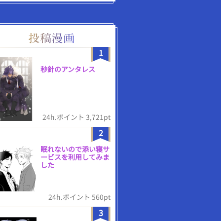
1
秒針のアンタレス
24h.ポイント 3,721pt
2
眠れないので添い寝サ
ービスを利用してみま
した
24h.ポイント 560pt
3