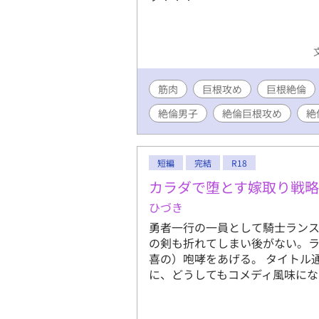
筋肉
巨根攻め
巨根絶倫
絶倫男子
絶倫巨根攻め
絶
短編
完結
R18
カラダで堕とす嫁取り戦略
ひづき
勇者一行の一員として騎士ラン
の剣も折れてしまい後がない。ラ
喜の）咆哮をあげる。 タイトル
に、どうしてもコメディ風味にな