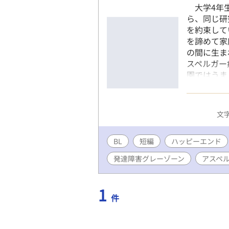
大学4年生
ら、同じ研
を約束して
を諦めて家
の間に生ま
スペルガー
園ではうま
いく。多忙
言動で春樹
そんななか
文字
に暮れた凪
談を手配す
BL
短編
ハッピーエンド
と同様の発
は離婚を保
発達障害グレーゾーン
アスペル
決意する。
ーへ通わせ
1
件