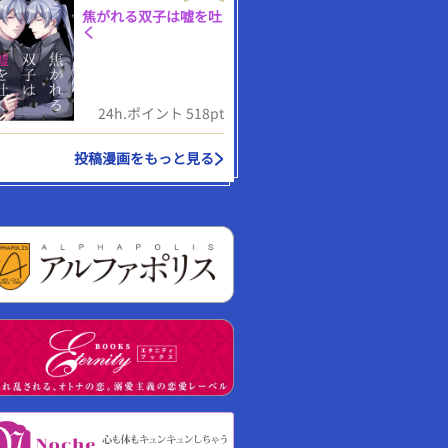
焦がれる双子は嘘を吐
く
24h.ポイント 518pt
投稿漫画をもっと見る