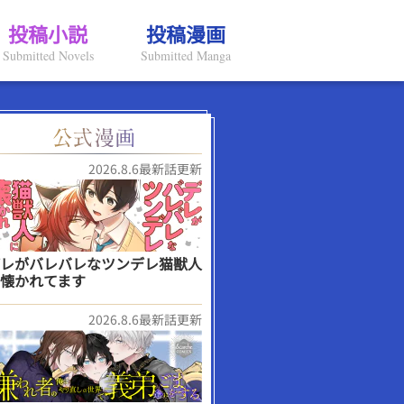
投稿小説
投稿漫画
Submitted Novels
Submitted Manga
2026.8.6最新話更新
レがバレバレなツンデレ猫獣人
懐かれてます
2026.8.6最新話更新