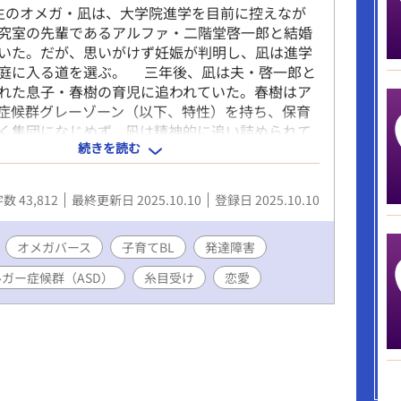
のオメガ・凪は、大学院進学を目前に控えなが
究室の先輩であるアルファ・二階堂啓一郎と結婚
いた。だが、思いがけず妊娠が判明し、凪は進学
庭に入る道を選ぶ。 三年後、凪は夫・啓一郎と
れた息子・春樹の育児に追われていた。春樹はア
症候群グレーゾーン（以下、特性）を持ち、保育
く集団になじめず、凪は精神的に追い詰められて
続きを読む
な啓一郎は子育てに関心を持ちきれず、直情的な
を傷つけてしまい、夫婦関係も冷え切っていた。
、啓一郎から突然、離婚を切り出される。 途方
数 43,812
最終更新日 2025.10.10
登録日 2025.10.10
は保健師に相談し、勧められるままに夫の医師面
る。そこで告げられたのは、啓一郎自身にも春樹
達特性が潜在している可能性だった。凪と啓一郎
オメガバース
子育てBL
発達障害
留し、ともに春樹の特性と向き合っていくことを
ガー症候群（ASD）
糸目受け
恋愛
家族は再び一緒に暮らし始め、春樹を療育センタ
るようになる。