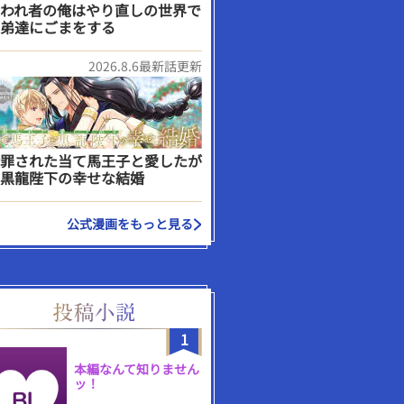
われ者の俺はやり直しの世界で
弟達にごまをする
2026.8.6最新話更新
罪された当て馬王子と愛したが
黒龍陛下の幸せな結婚
公式漫画をもっと見る
1
本編なんて知りません
ッ！