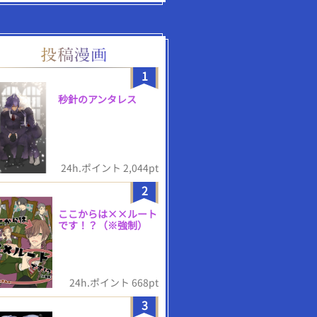
1
秒針のアンタレス
24h.ポイント 2,044pt
2
ここからは××ルート
です！？（※強制）
24h.ポイント 668pt
3