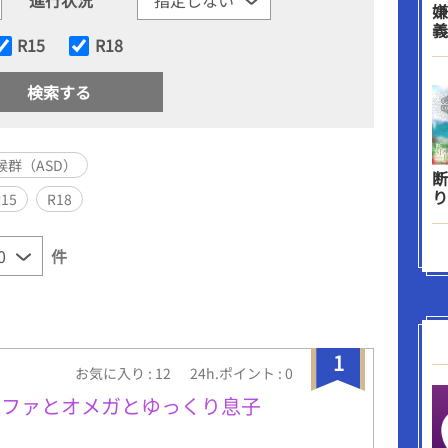
嫌
義
R15
R18
群（ASD）
断
り
R15
R18
件
1
お気に入り : 12
24h.ポイント : 0
ルファとオメガとゆっくり息子