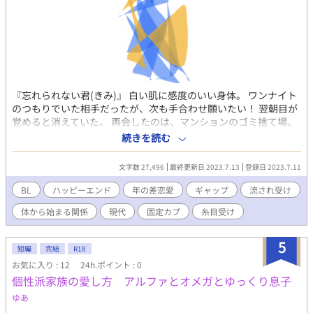
『忘れられない君(きみ)』 白い肌に感度のいい身体。 ワンナイト
のつもりでいた相手だったが、次も手合わせ願いたい！ 翌朝目が
覚めると消えていた。 再会したのは、マンションのゴミ捨て場。
上の部屋に引っ越して来たらしい。俺の下でアンアン言ってたけ
続きを読む
どね。 チャラめサラリーマン Ｘ クールな男 本編 全３話 後
日談は、ぼちぼちと投稿。 冒頭から致しております。 R18はタイ
文字数 27,496
最終更新日 2023.7.13
登録日 2023.7.11
トルの後ろに※をつけます。
BL
ハッピーエンド
年の差恋愛
ギャップ
流され受け
体から始まる関係
現代
固定カプ
糸目受け
5
短編
完結
R18
お気に入り : 12
24h.ポイント : 0
個性派家族の愛し方 アルファとオメガとゆっくり息子
ゆあ