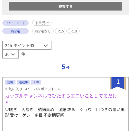
フリーワード
糸目受け
R指定
R指定なし
R15
R18
件
5
件
1
短編
連載中
R18
お気に入り : 47
24h.ポイント : 28
カップルチャンネルでひたすらエロいことしてるだけ
を
♡喘ぎ 汚喘ぎ 結腸責め 淫語 攻め ショウ 目つきの悪い美
形 受け ゲン 糸目 不定期更新