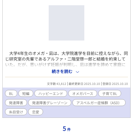
大学4年生のオメガ・凪は、大学院進学を目前に控えながら、同
じ研究室の先輩であるアルファ・二階堂啓一郎と結婚を約束して
いた。だが、思いがけず妊娠が判明し、凪は進学を諦めて家庭に
入る道を選ぶ。 三年後、凪は夫・啓一郎との間に生まれた息
続きを読む
子・春樹の育児に追われていた。春樹はアスペルガー症候群グレ
ーゾーン（以下、特性）を持ち、保育園ではうまく集団になじめ
文字数 43,812
最終更新日 2025.10.10
登録日 2025.10.10
ず、凪は精神的に追い詰められていく。多忙な啓一郎は子育てに
関心を持ちきれず、直情的な言動で春樹を傷つけてしまい、夫婦
BL
短編
ハッピーエンド
オメガバース
子育てBL
関係も冷え切っていた。そんななか、啓一郎から突然、離婚を切
発達障害
発達障害グレーゾーン
アスペルガー症候群（ASD）
り出される。 途方に暮れた凪は保健師に相談し、勧められるま
まに夫の医師面談を手配する。そこで告げられたのは、啓一郎自
糸目受け
恋愛
身にも春樹と同様の発達特性が潜在している可能性だった。凪と
啓一郎は離婚を保留し、ともに春樹の特性と向き合っていくこと
を決意する。家族は再び一緒に暮らし始め、春樹を療育センター
5
件
へ通わせるようになる。