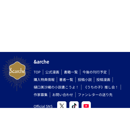
&arche
TOP
公式漫画
書籍一覧
今後の刊行予定
購入特典情報
著者一覧
投稿小説
投稿漫画
樋口美沙緒の小説書こうよ！
《うちの子》推し会！
作家募集
お問い合わせ
ファンレターの送り先
Official SNS