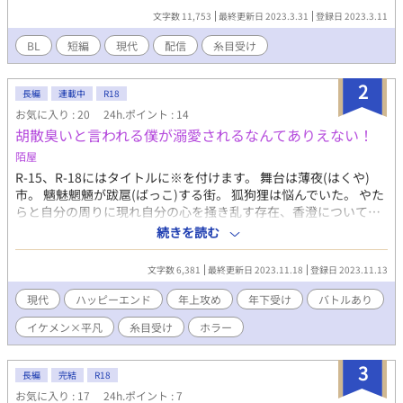
文字数 11,753
最終更新日 2023.3.31
登録日 2023.3.11
BL
短編
現代
配信
糸目受け
2
長編
連載中
R18
お気に入り : 20
24h.ポイント : 14
胡散臭いと言われる僕が溺愛されるなんてありえない！
陌屋
R-15、R-18にはタイトルに※を付けます。 舞台は薄夜(はくや)
市。 魑魅魍魎が跋扈(ばっこ)する街。 狐狗狸は悩んでいた。 やた
らと自分の周りに現れ自分の心を掻き乱す存在、香澄について…
狐狗狸 千歳(こくり ちとせ) 29歳、祓魔師。 192cm、74kg バイ・
続きを読む
セクシャル。 似非関西弁で糸目に琥珀色の髪。 兎に角胡散臭い。
実家は女系家族で代々狐の白襢(びゃくてん)様を信仰、使役して
文字数 6,381
最終更新日 2023.11.18
登録日 2023.11.13
いたが、千歳の姉が駆け落ちをしてしまった為跡継ぎに困り、5歳
の千歳を代わりに据えようと女として育てたが失敗。 千歳に発現
現代
ハッピーエンド
年上攻め
年下受け
バトルあり
した能力は複数の中型犬サイズの狼の様な影を操るものだった、
イケメン×平凡
糸目受け
ホラー
名は黒狼(こくろう) 大学までは育てて貰ったが、能無しの烙印を
押され勘当されている。 初恋の相手は姉の駆け落ち相手である。
今はその駆け落ち相手の経営する喫茶店「Amber」の2階に住ん
3
長編
完結
R18
でいる。 香澄 凛太郎(かすみ りんたろう) 33歳、祓魔師。
お気に入り : 17
24h.ポイント : 7
197cm、92kg 香澄神社の次男坊。 ぱっちり二重で烏羽色の髪を