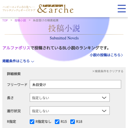
TOP
投稿小説
糸目受けの検索結果
Submitted Novels
アルファポリス
で投稿されているBL小説のランキングです。
小説の投稿はこちら
掲載条件はこちら
×検索条件をクリアする
詳細検索
フリーワード
長さ
進行状況
R指定
R指定なし
R15
R18