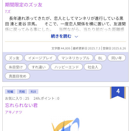
期間限定のズッ友
センター分けにしている。 能力は不動明王の力を借り近接戦では
神気を通した数珠を手に巻き付けて殴り、遠隔戦では雷を落と
7ズ
す。 千歳の世話をやたらと焼いてくるが…？ 澤木 瑞希(さわぎ み
長年連れ添ってきたが、恋人としてマンネリが進行している黒
ずき) 45歳、喫茶店「Amber」の店主。 172cm、67kg タレ目、
田 湊と麦谷 宗馬。 そこで、一度恋人関係を横に置いて、友達関
ツリ眉、焦げ茶色の髪を前髪を後ろに撫でつけている。 千歳の姉
係に戻ってみる事にした。 当然ながら、当たり前だった距離感
の駆け落ち相手であり、初恋の相手。 怪異は視えるが祓えない。
が、当たり前ではなくなる。 想い合っているのに触れられない
続きを読む
店名の「Amber」は妻の髪色からとった。 澤木 環(さわぎ たまき)
焦ったさ。手放しの相手に不安を募らせていく。 果たして、期
24歳、自称ホラー作家。 196cm、89kg タレ目、ツリ眉、焦げ茶
間限定のズッ友作戦で、マンネリ解消なるか──？ 真面目なムッ
色の髪を左だけ後ろに撫でつけている。 瑞希の一人息子であり、
文字数 44,806
最終更新日 2025.7.3
登録日 2025.6.26
ツリスケベ×能天気なムッツリスケベ
千歳の甥。 作家業で暮らしたいのだが、今は週刊誌や月刊誌のコ
ズッ友
イメージプレイ
マンネリカップル
BL
同い年
ラム等で食い繋いでいる。 P.Nは騒戯 太朗。 怪異は視えるが祓え
ない。 怪異に詳しく情報通で、千歳によく情報を流している。 情
糸目受け
すれ違い
ハッピーエンド
社会人
報の出処は謎に包まれている。 喫茶店「Amber」の2階に住んで
真面目攻め
いる。 狐狗狸 千莉(こくり せんり) 千歳の姉。 狐狗狸家の次期当
主であった。 瑞希と駆け落ちをしたが、環を産んですぐ怪死を遂
げている。
4
短編
完結
R18
お気に入り : 25
24h.ポイント : 0
忘れられない君
アキノナツ