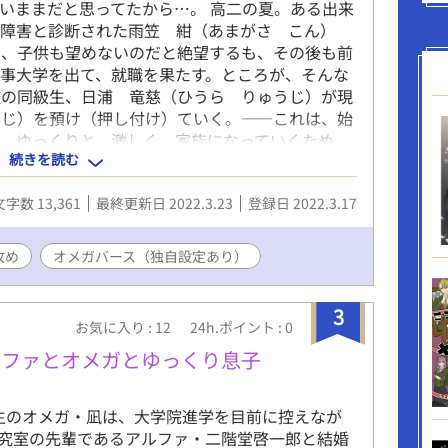
いままだと思ってたから…。 高二の夏。ある出来
達障害と診断された雨笠 紺（あまがさ こん）
も、子供も望めないのだと絶望するも、その後も前
事大学を出て、就職を果たす。ところが、そんな
校の同級生、日浦 竜慈（ひうら りゅうじ）が現
いじ）を預け（押し付け）ていく。——これは、始
、ゆっくりと、激しく、家族になっていくため
続きを読む
文字数 13,361
最終更新日 2022.3.23
登録日 2022.3.17
攻め
オメガバース（独自設定あり）
3
お気に入り : 12
24h.ポイント : 0
ルファとオメガとゆっくり息子
のオメガ・凪は、大学院進学を目前に控えなが
究室の先輩であるアルファ・二階堂啓一郎と結婚