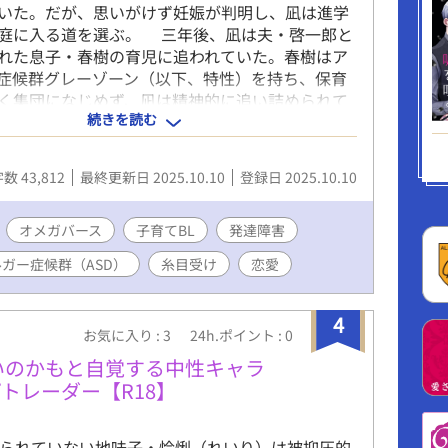
いた。だが、思いがけず妊娠が判明し、凪は進学
庭に入る道を選ぶ。 三年後、凪は夫・啓一郎と
れた息子・春樹の育児に追われていた。春樹はア
症候群グレーゾーン（以下、特性）を持ち、保育
く集団になじめず、凪は精神的に追い詰められて
続きを読む
な啓一郎は子育てに関心を持ちきれず、直情的な
を傷つけてしまい、夫婦関係も冷え切っていた。
、啓一郎から突然、離婚を切り出される。 途方
数 43,812
最終更新日 2025.10.10
登録日 2025.10.10
は保健師に相談し、勧められるままに夫の医師面
る。そこで告げられたのは、啓一郎自身にも春樹
達特性が潜在している可能性だった。凪と啓一郎
オメガバース
子育てBL
発達障害
留し、ともに春樹の特性と向き合っていくことを
ガー症候群（ASD）
糸目受け
恋愛
家族は再び一緒に暮らし始め、春樹を療育センタ
るようになる。
4
お気に入り : 3
24h.ポイント : 0
いのかもと自覚する中性キャラ
トレーダー【R18】
きられていない地味子・怜悧（れいり）は被抑圧的