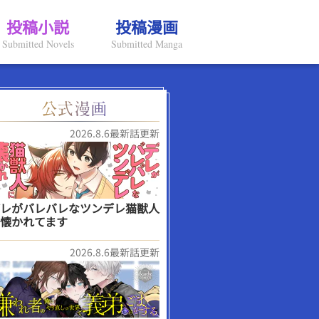
投稿小説
投稿漫画
Submitted Novels
Submitted Manga
2026.8.6最新話更新
レがバレバレなツンデレ猫獣人
懐かれてます
2026.8.6最新話更新