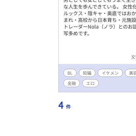
な人生を歩んできている。 女性
ルックス・陰キャ・奥底ではおか
まれ・高校から日本育ち・元施
トレーダーNola（ノラ）との
写多めです。
文
BL
短編
イケメン
美
金融
エロ
4
件