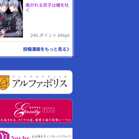
焦がれる双子は嘘を吐
く
24h.ポイント 846pt
投稿漫画をもっと見る