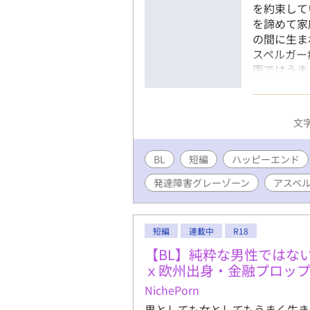
を約束して
を諦めて家
の間に生ま
スペルガー
園ではうま
いく。多忙
言動で春樹
そんななか
文字
に暮れた凪
談を手配す
BL
短編
ハッピーエンド
と同様の発
は離婚を保
発達障害グレーゾーン
アスペル
決意する。
ーへ通わせ
短編
連載中
R18
【BL】純粋な男性ではな
ｘ欧州出身・金融プロップ
NichePorn
男としても女としてもうまく生