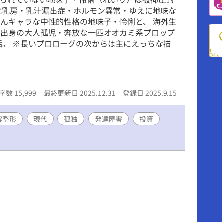
化乳房・乳汁漏出症・ホルモン異常・ゆえに地味な
んキャラな中性的性格の地味子・怜悧と、 海外生
設出身の大人孤児・奔放な一匹オオカミ系プロップ
お話。 ※長いプロローグの次からは主にえっちな描
字数 15,999
最終更新日 2025.12.31
登録日 2025.9.15
容整形
現代
孤独
発達障害
投資