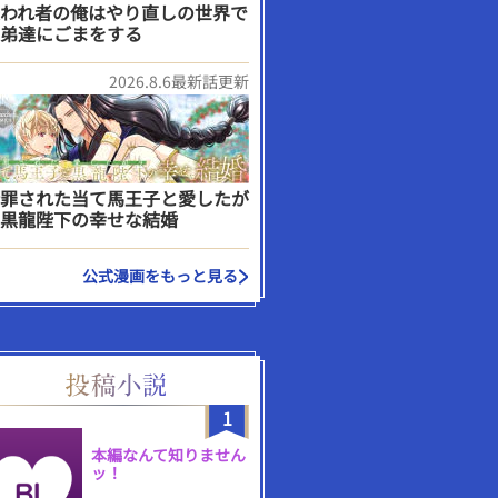
われ者の俺はやり直しの世界で
弟達にごまをする
2026.8.6最新話更新
罪された当て馬王子と愛したが
黒龍陛下の幸せな結婚
公式漫画をもっと見る
1
本編なんて知りません
ッ！