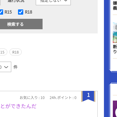
嫌
義
R15
R18
断
り
R15
R18
件
1
お気に入り : 10
24h.ポイント : 0
ことができたんだ