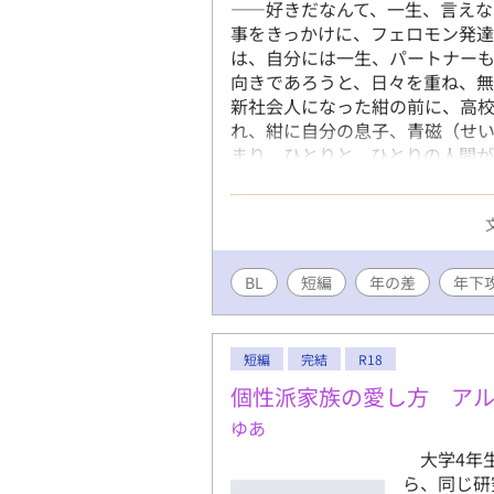
——好きだなんて、一生、言えな
事をきっかけに、フェロモン発
は、自分には一生、パートナー
向きであろうと、日々を重ね、無
新社会人になった紺の前に、高
れ、紺に自分の息子、青磁（せ
まり。ひとりと、ひとりの人間が
の…。
BL
短編
年の差
年下
短編
完結
R18
個性派家族の愛し方 ア
ゆあ
大学4年生
ら、同じ研