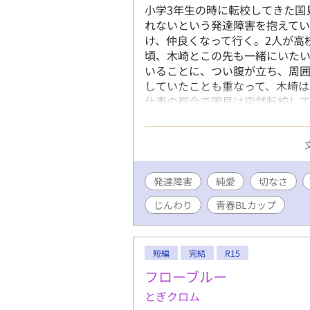
小学3年生の時に転校してきた国
れないという発達障害を抱えて
け、仲良くなって行く。2人が高
頃、木崎とこの先も一緒にいた
いることに、つい腹が立ち、周
していたことも重なって、木崎は
仕事の都合で国見は突然転校して
ったが、木崎は、ずっと後悔だけ
ことが出来るのか…。悲しくも
発達障害
純愛
切なさ
じんわり
青春BLカップ
短編
完結
R15
フローブルー
とぎクロム