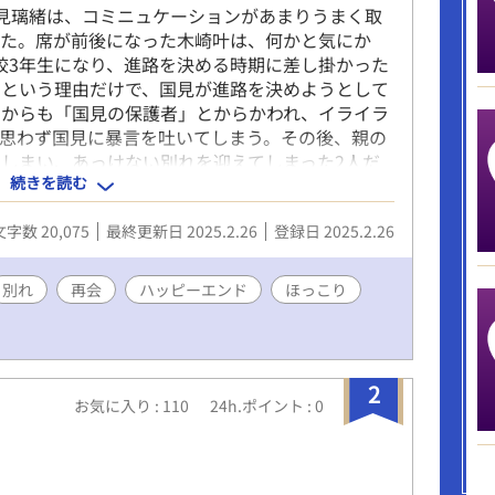
見璃緒は、コミニュケーションがあまりうまく取
いた。席が前後になった木崎叶は、何かと気にか
校3年生になり、進路を決める時期に差し掛かった
いという理由だけで、国見が進路を決めようとして
囲からも「国見の保護者」とからかわれ、イライラ
思わず国見に暴言を吐いてしまう。その後、親の
しまい、あっけない別れを迎えてしまった2人だ
続きを読む
が残る日々を送っていた。2人は、また再会する
、前向きになれる切ない物語
文字数 20,075
最終更新日 2025.2.26
登録日 2025.2.26
別れ
再会
ハッピーエンド
ほっこり
2
お気に入り : 110
24h.ポイント : 0