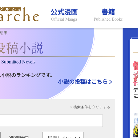
公式漫画
書籍
Official Manga
Published Books
結果
Submitted Novels
L小説のランキングです。
小説の投稿はこちら
デ
に
×検索条件をクリアする
進行状況