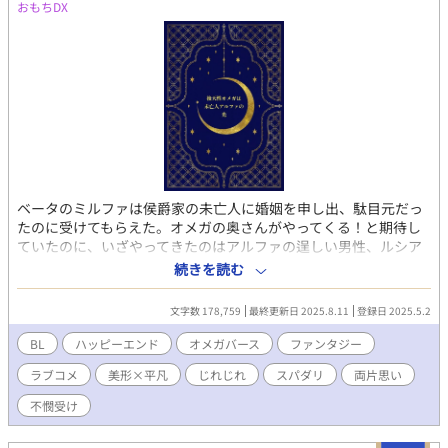
おもちDX
ベータのミルファは侯爵家の未亡人に婚姻を申し出、駄目元だっ
たのに受けてもらえた。オメガの奥さんがやってくる！と期待し
ていたのに、いざやってきたのはアルファの逞しい男性、ルシア
ーノだった！？ 大きな秘密を抱えるルシアーノと惹かれ合い、す
続きを読む
れ違う。ミルファの体にも変化が訪れ、二次性が変わってしまっ
た。ままならない体を抱え、どうしてもルシアーノのことを忘れ
文字数 178,759
最終更新日 2025.8.11
登録日 2025.5.2
られないミルファは、消えた彼を追いかける――！ 後天性オメガ
をテーマにしたじれもだオメガバース。独自の設定です。 アルフ
BL
ハッピーエンド
オメガバース
ファンタジー
ァ×ベータ（後天性オメガ）
ラブコメ
美形×平凡
じれじれ
スパダリ
両片思い
不憫受け