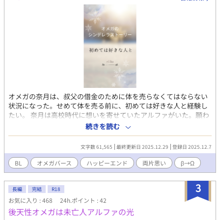
オメガの奈月は、叔父の借金のために体を売らなくてはならない
状況になった。せめて体を売る前に、初めては好きな人と経験し
たい。 奈月は高校時代に想いを寄せていたアルファがいた。願わ
くばその彼と最初で最後の思い出を…… ベータ上がりのオメガが
続きを読む
アルファと一夜の想い出をつくるため奮闘する！！ しかし、アル
ファは奈月のことを…… 同級生ラブ 高校時代からロックオンして
文字数 61,565
最終更新日 2025.12.29
登録日 2025.12.7
いたアルファ×ベータ上がりの無自覚オメガ 割とコミカルなオメ
ガバース作品です。 どうぞお楽しみくださいませ☆
BL
オメガバース
ハッピーエンド
両片思い
β→Ω
3
長編
完結
R18
お気に入り : 468
24h.ポイント : 42
後天性オメガは未亡人アルファの光