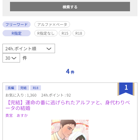
フリーワード
アルファ×ベータ
R指定
R指定なし
R15
R18
件
4
件
1
長編
完結
R18
お気に入り : 1,360
24h.ポイント : 92
【完結】運命の番に逃げられたアルファと、身代わりベ
ータの結婚
貴宮 あすか