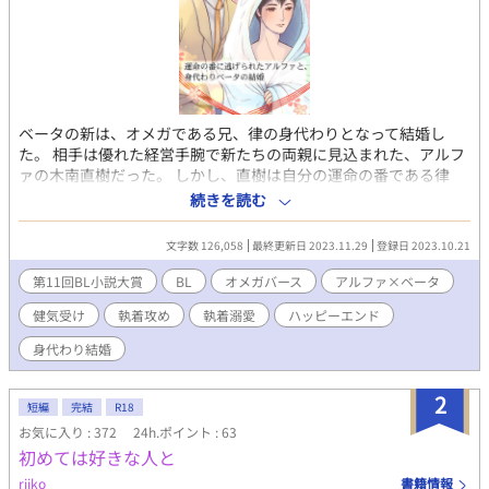
ベータの新は、オメガである兄、律の身代わりとなって結婚し
た。 相手は優れた経営手腕で新たちの両親に見込まれた、アルフ
ァの木南直樹だった。 しかし、直樹は自分の運命の番である律
が、他のアルファと駆け落ちするのを手助けした新を、律の身代
続きを読む
わりにすると言って組み敷き、何もかも初めての新を律の名前を
呼びながら抱いた。それでも新は幸せだった。新にとって木南直
文字数 126,058
最終更新日 2023.11.29
登録日 2023.10.21
樹は少年の頃に初めての恋をした相手だったから。 アルファ×ベ
ータの身代わり結婚ものです。
第11回BL小説大賞
BL
オメガバース
アルファ×ベータ
健気受け
執着攻め
執着溺愛
ハッピーエンド
身代わり結婚
2
短編
完結
R18
お気に入り : 372
24h.ポイント : 63
初めては好きな人と
riiko
書籍情報