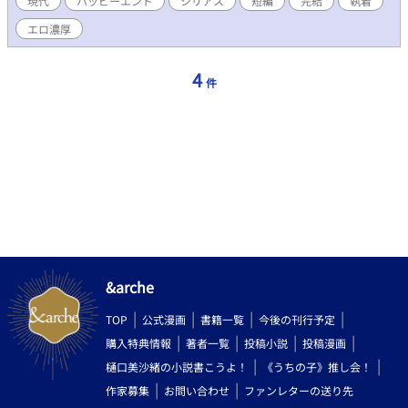
現代
ハッピーエンド
シリアス
短編
完結
執着
エロ濃厚
4
件
&arche
TOP
公式漫画
書籍一覧
今後の刊行予定
購入特典情報
著者一覧
投稿小説
投稿漫画
樋口美沙緒の小説書こうよ！
《うちの子》推し会！
作家募集
お問い合わせ
ファンレターの送り先