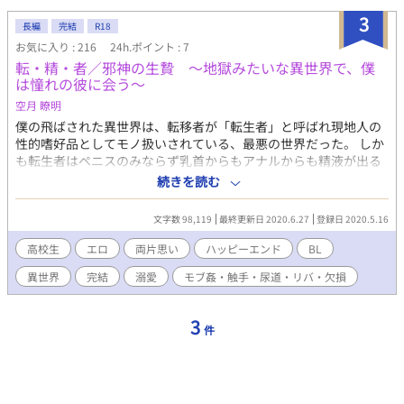
の特別対策室で日夜治療が行われている。 番であるαとΩは治療で
3
長編
完結
R18
無事懐妊すると、出産準備室で分娩までの経過観察をし出産に備
お気に入り : 216
24h.ポイント : 7
える。 無事出産を終えるまでの医師と夫婦それぞれの物語。
転・精・者／邪神の生贄 ～地獄みたいな異世界で、僕
は憧れの彼に会う～
空月 瞭明
僕の飛ばされた異世界は、転移者が「転生者」と呼ばれ現地人の
性的嗜好品としてモノ扱いされている、最悪の世界だった。 しか
も転生者はペニスのみならず乳首からもアナルからも精液が出る
肉体に変化していた。 異世界でいきなり僕は、現地人から性的に
続きを読む
襲われてしまうが、かつて行方不明になった片思いの相手、レン
に助けられる。レンも「転生者」としてこの世界に飛ばされてい
文字数 98,119
最終更新日 2020.6.27
登録日 2020.5.16
たのだ。 自分の顔に自信がなかった僕は、異世界ではレン好みの
美少年になっていた。 おかげでレンとらぶらぶになれたけれ
高校生
エロ
両片思い
ハッピーエンド
BL
ど……。 この残酷な世界で、僕達は生きていく。 ※印付きはR18
異世界
完結
溺愛
モブ姦・触手・尿道・リバ・欠損
シーンありです。 ・設定がアレですが基本は主人公と攻めのいち
ゃらぶです ・モブ姦あり ・後半エログロあり（触手・尿道・欠
損） ・リバあり ・６４話「それから」（九万文字くらい）で完結
3
件
済みです ・転生じゃなくて異世界転移（異世界トリップ）ですが
小説内では「転生」ってワードで呼んでます ・ムーンライトノベ
ルス・fujossyにも投稿しています