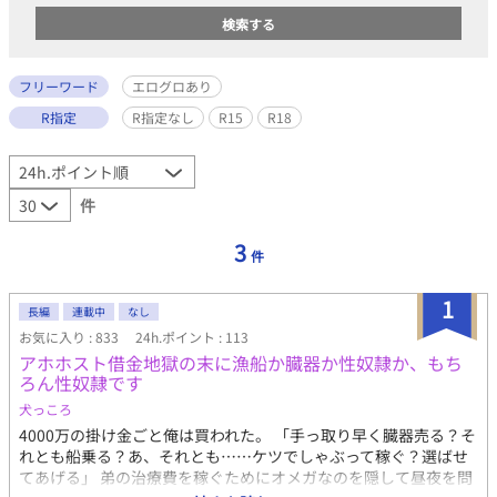
フリーワード
エログロあり
R指定
R指定なし
R15
R18
件
3
件
1
長編
連載中
なし
お気に入り : 833
24h.ポイント : 113
アホホスト借金地獄の末に漁船か臓器か性奴隷か、もち
ろん性奴隷です
犬っころ
4000万の掛け金ごと俺は買われた。 「手っ取り早く臓器売る？そ
れとも船乗る？あ、それとも……ケツでしゃぶって稼ぐ？選ばせ
てあげる」 弟の治療費を稼ぐためにオメガなのを隠して昼夜を問