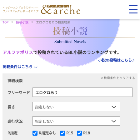
TOP
投稿小説
エログロありの検索結果
Submitted Novels
アルファポリス
で投稿されているBL小説のランキングです。
小説の投稿はこちら
掲載条件はこちら
×検索条件をクリアする
詳細検索
フリーワード
長さ
進行状況
R指定
R指定なし
R15
R18