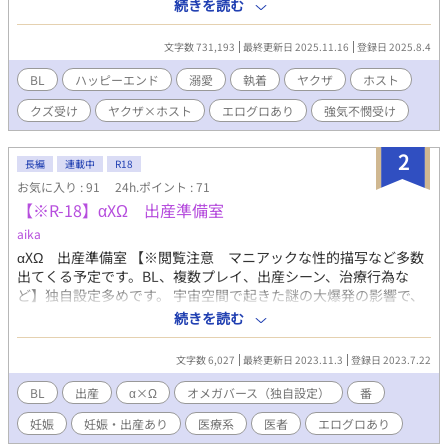
わず昼は飲食店、夜はホストで稼ぐ天城蓮、源氏名レント 姫、全
続きを読む
員と色恋営業をしていた事がバレ、裏で結託した姫に売掛金4000
万円で飛ばれる。 4000万の色恋営業で全てを失ったホスト・レン
文字数 731,193
最終更新日 2025.11.16
登録日 2025.8.4
ト。 彼が最後に取った選択は、借金ごと買われ性奴隷としてつい
ていく道だ。 引き取ったのは裏社会を牛耳る冷酷な組長・真城暁
BL
ハッピーエンド
溺愛
執着
ヤクザ
ホスト
臣。 「お前の全部、俺が買った」 その言葉を合図に、蓮の人生は
クズ受け
ヤクザ×ホスト
エログロあり
強気不憫受け
支配と快楽、そして愛に塗り替えられていく。 「このままじゃ、
ケツが真っ二つに割れる」
2
長編
連載中
R18
お気に入り : 91
24h.ポイント : 71
【※R-18】αXΩ 出産準備室
aika
αXΩ 出産準備室 【※閲覧注意 マニアックな性的描写など多数
出てくる予定です。BL、複数プレイ、出産シーン、治療行為な
ど】独自設定多めです。 宇宙空間で起きた謎の大爆発の影響で、
人類は滅亡の危機を迎えていた。 高度な文明を保持することに成
続きを読む
功したコミュニティ「エピゾシティ」では、人類存続をかけて懐
妊のための治療行為が日夜行われている。 大爆発の影響か人々は
文字数 6,027
最終更新日 2023.11.3
登録日 2023.7.22
子孫を残すのが難しくなっていた。 人類滅亡の危機が訪れるまで
はひっそりと身を隠すように暮らしてきた特殊能力を持つラムダ
BL
出産
α×Ω
オメガバース（独自設定）
番
とミュー。 ラムダとは、アルファの生殖能力を高める能力を持
妊娠
妊娠・出産あり
医療系
医者
エログロあり
ち、ミューはオメガの生殖能力を高める能力を持っている。 エピ
ゾジティを運営する特別機関より、人類存続をかけて懐妊のため