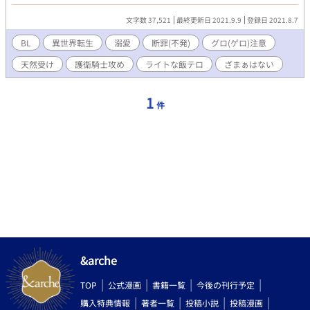
てるうちに周りが動いたり自滅したりして、いつのまにか全部終
わっちゃう話です。 深く考えずにお読みください。 お盆連休の勢
文字数 37,521
最終更新日 2021.9.9
登録日 2021.8.7
いで書き終わりました(*´ω｀*)9/9最終話です
**********************************************
BL
異世界転生
溺愛
断罪(不発)
グロ(ゲロ)注意
ATTENTION
天然受け
護衛騎士攻め
ライトな飯テロ
ざまぁはない
********************************************** ＊コメント閉
じてます。静かに連載(*´ω｀*) ＊主人公ゲロ吐きます。苦手な方
はご注意ください。 ＊エロはあんまりありません。 ＊世界軸は
1
件
『7人の魔王シリーズ』、地球滅亡後100年くらい？ ＊9/9、15時
最終話。最終話の『終末』とか『古代種』の下りは『7人の魔王シ
リーズ』のネタバレ設定を参考に。
&arche
TOP
公式漫画
書籍一覧
今後の刊行予定
購入特典情報
著者一覧
投稿小説
投稿漫画