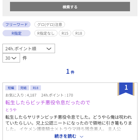
フリーワード
グロ(ゲロ)注意
R指定
R指定なし
R15
R18
件
1
件
1
短編
完結
R18
お気に入り : 4,187
24h.ポイント : 170
転生したらビッチ悪役令息だったので
とうや
転生したらヤリチンビッチ悪役令息でした。どうやら俺は呪われ
ていたらしい。兄上公認ニートになったので領地に引き篭もりま
した。 イケメン護衛騎士×トラウマ持ち残念美人。 主人公
Tueeeeeeee！旦那Tueeeeeeee！ではなく、イチャイチャ暮らし
続きを読む