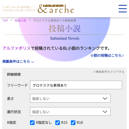
TOP
投稿小説
グロテスクな表現ありの検索結果
Submitted Novels
アルファポリス
で投稿されているBL小説のランキングです。
小説の投稿はこちら
掲載条件はこちら
×検索条件をクリアする
詳細検索
フリーワード
長さ
進行状況
R指定
R指定なし
R15
R18