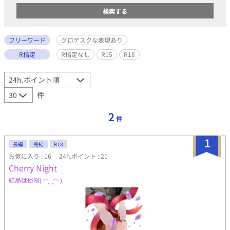
フリーワード
グロテスクな表現あり
R指定
R指定なし
R15
R18
件
2
件
1
長編
完結
R18
お気に入り : 16
24h.ポイント : 21
Cherry Night
結局は俗物( ◠‿◠ )