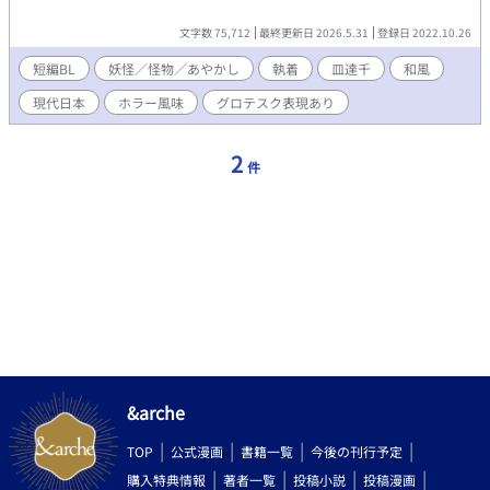
文字数 75,712
最終更新日 2026.5.31
登録日 2022.10.26
短編BL
妖怪／怪物／あやかし
執着
皿達千
和風
現代日本
ホラー風味
グロテスク表現あり
2
件
&arche
TOP
公式漫画
書籍一覧
今後の刊行予定
購入特典情報
著者一覧
投稿小説
投稿漫画