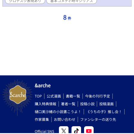
グロテスク表現あり
基本コメディ時々シリアス
8
件
&arche
TOP
公式漫画
書籍一覧
今後の刊行予定
購入特典情報
著者一覧
投稿小説
投稿漫画
樋口美沙緒の小説書こうよ！
《うちの子》推し会！
作家募集
お問い合わせ
ファンレターの送り先
Official SNS