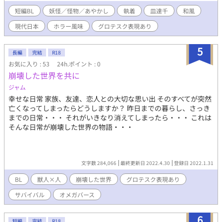
短編BL
妖怪／怪物／あやかし
執着
皿達千
和風
現代日本
ホラー風味
グロテスク表現あり
5
長編
完結
R18
お気に入り : 53
24h.ポイント : 0
崩壊した世界を共に
ジャム
幸せな日常 家族、友達、恋人との大切な思い出 そのすべてが突然
亡くなってしまったらどうしますか？ 昨日までの暮らし、さっき
までの日常・・・ それがいきなり消えてしまったら・・・ これは
そんな日常が崩壊した世界の物語・・・
文字数 284,066
最終更新日 2022.4.30
登録日 2022.1.31
BL
獣人×人
崩壊した世界
グロテスク表現あり
サバイバル
オメガバース
6
短編
完結
R18