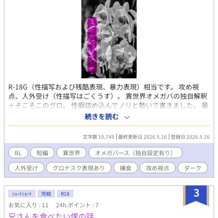
R-18G（性描写および残酷表現、暴力表現）相当です。 攻め視
点、人外受け（性描写はごくうす）。 異世界オメガバの独自解釈
＋そこそこのグロ。 性癖詰め込んでノリと勢いで書きました。 最
後は設定説明やら何やらです。 pixivとムーンライトにも並行掲載
続きを読む
してます。
文字数 10,749
最終更新日 2026.5.16
登録日 2026.5.16
BL
短編
異世界
オメガバース（独自設定有り）
人外受け
グロテスク表現あり
捕食
攻め視点
ダーク
3
ｼｮｰﾄｼｮｰﾄ
完結
R18
お気に入り : 11
24h.ポイント : 7
兄さんを食べたい僕の話