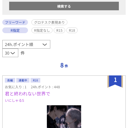
フリーワード
グロテスク表現あり
R指定
R指定なし
R15
R18
件
8
件
1
長編
連載中
R18
お気に入り : 1
24h.ポイント : 448
君と終われない世界で
いにしゃるS