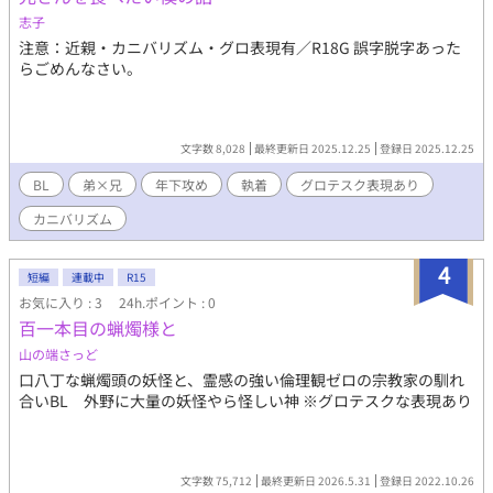
志子
注意：近親・カニバリズム・グロ表現有／R18G 誤字脱字あった
らごめんなさい。
文字数 8,028
最終更新日 2025.12.25
登録日 2025.12.25
BL
弟×兄
年下攻め
執着
グロテスク表現あり
カニバリズム
4
短編
連載中
R15
お気に入り : 3
24h.ポイント : 0
百一本目の蝋燭様と
山の端さっど
口八丁な蝋燭頭の妖怪と、霊感の強い倫理観ゼロの宗教家の馴れ
合いBL 外野に大量の妖怪やら怪しい神 ※グロテスクな表現あり
文字数 75,712
最終更新日 2026.5.31
登録日 2022.10.26