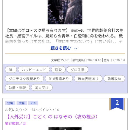
【本編はグロテスク描写有ります】 雨の夜、世界的製薬会社の副
社長・黒宮アイルは、見知らぬ青年・白澄刹に命を救われる。 致
命傷を負ったはずの刹は、「誰にも言わないで」と言い残し、そ
の場から姿を消した。 数か月後、再会したアイルは、刹が抱え
続きを読む
る"死ねない"という秘密を知る。 終わりを望む青年と、終わらせ
たくない男。 永遠の命が紡ぐ、現代ファンタジーBL。
文字数 25,961
最終更新日 2026.8.10
登録日 2026.8.8
BL
ハッピーエンド
溺愛
グロ注意
グロテスク表現あり
R18要素あり
流血表現あり
執着攻め
執着・溺愛
美人受け
2
短編
完結
R18
お気に入り : 2
24h.ポイント : 14
【人外受け】こどく の はなぞの（攻め視点）
猫谷式蛇ノ目