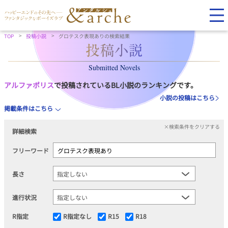
TOP
投稿小説
グロテスク表現ありの検索結果
Submitted Novels
アルファポリス
で投稿されているBL小説のランキングです。
小説の投稿はこちら
掲載条件はこちら
×検索条件をクリアする
詳細検索
フリーワード
長さ
進行状況
R指定
R指定なし
R15
R18