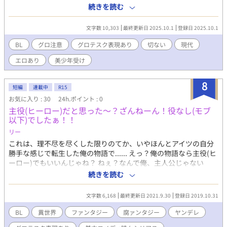
り書いた気がします。その分思い入れがあるので、楽しんでいた
続きを読む
だけたら嬉しいです。BUMP ●F CHICKENさんの月虹と相性が良
かった。
文字数 10,303
最終更新日 2025.10.1
登録日 2025.10.1
BL
グロ注意
グロテスク表現あり
切ない
現代
エロあり
美少年受け
8
短編
連載中
R15
お気に入り : 30
24h.ポイント : 0
主役(ヒーロー)だと思った〜？ざんねーん！役なし(モブ
以下)でしたぁ！！
リー
これは、理不尽を尽くした限りのてか、いやほんとアイツの自分
勝手な感じで転生した俺の物語で...... えっ？俺の物語なら主役(ヒ
ーロー)でもいいんじゃね？ ねぇ？なんで俺、主人公じゃない
の！？なんで役なし(モブ以下)扱いなの！？ ※主人公がアホで
続きを読む
す。コメディー時々シリアス。グロテスクな表現があります。苦
手な方はＵターンを。
文字数 6,168
最終更新日 2021.9.30
登録日 2019.10.31
BL
異世界
ファンタジー
腐ァンタジー
ヤンデレ