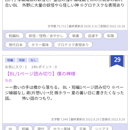
合いBL 外野に大量の妖怪やら怪しい神 ※グロテスクな表現あり
文字数 75,712
最終更新日 2026.5.31
登録日 2022.10.26
短編BL
妖怪／怪物／あやかし
執着
皿達千
和風
現代日本
ホラー風味
グロテスク表現あり
29
短編
完結
なし
お気に入り : 1
24h.ポイント : 0
【BL/1ページ読み切り】僕の神様
ちの
ーー救いの手は橋から落ちる。 BL・短編1ページ読み切り ※ペー
ジ繰越なし 弟(片想い)→兄 微ホラー 夏の暑い日に書きたくなった
話。 怖い話のつもり。
文字数 7,049
最終更新日 2022.8.20
登録日 2022.8.20
BL
短編
現代
ホラー風味
兄弟
シリアス