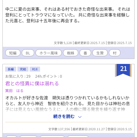
中二に夏の出来事、それはある村でおきた奇怪な出来事。 それは
登利にとってトラウマになっていた。 共に奇怪な出来事を経験し
た元喜と、登利は十五年後に再会する。
文字数 5,128
最終更新日 2025.7.15
登録日 2025.7.15
短編
BL
ホラー風味
蜘蛛
番
生贄
村
21
長編
完結
R18
お気に入り : 29
24h.ポイント : 0
君との怪異に僕は溺れる
箕田 はる
オカルトが好きな佐渡 朔矢は憑りつかれているかもしれないか
らと、友人から神近 智依を紹介される。 見た目からは神社の息
子には見えない風貌なうえに、人の癇に障る発言を繰り返す神
近。なんとかお祓いしてもらうも、何故かキスまでされてしま
続きを読む
う。 訝しく思いつつも神近と接していくうちに感じる優しさに、
朔矢は惹かれてしまうのだが……
文字数 137,556
最終更新日 2020.11.27
登録日 2020.5.15