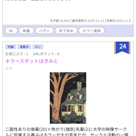
文字数 24,966
最終更新日 2025.11.13
登録日 2025.11.8
BL
執着
バディ
年下攻め
ホラー風味
24
短編
連載中
なし
お気に入り : 1
24h.ポイント : 0
ホラースポットはきみと
シン
二面性ありの後輩(20)×怖がり(強気)先輩(21) 大学の映像サーク
ルに所属する春斗はホラーが大の苦手だが、サークル活動の一環