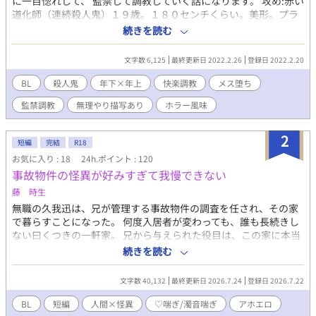
に一目惚れして、 監禁して調教していく話になります。 攻め:赤い
道化師（連続殺人鬼）１９歳。１８０センチくらい。美形。プラ
イドが高い。サイコパス。 人を楽しませるのが好き。 受け:刑事:
続きを読む
名前 桐井 30過ぎから半ば。１７０ちょいくらい。仕事一筋で
妻に逃げられ、酒におぼれている。顔は普通。目つきは鋭い。
文字数 6,125
最終更新日 2022.2.26
登録日 2022.2.20
※●人描写ありますので、苦手な方は閲覧注意になります。 タイ
トルで嫌な予感した方はブラウザバック。 ※無理やり描写ありま
BL
殺人鬼
年下×年上
快楽調教
メス堕ち
す。 ※読了後の苦情などは一切受け付けません。ご自衛くださ
監禁調教
無理やり描写あり
ホラー風味
い。
2
短編
完結
R18
お気に入り : 18
24h.ポイント : 120
事故物件の怪異が好みすぎて我慢できない
藤 時生
無職の久我迅は、兄が管理する事故物件の調査を任され、その家
で暮らすことになった。 何度入居者が変わっても、誰も長続きし
ない曰くつきの一軒家。 兄から与えられた役目は、この家に本当
に怪異が現れるのかを確かめることだった。 自由気ままな一人暮
続きを読む
らしを満喫するはずだった迅の前に現れたのは、首が折れ、血の
涙を流す男の怪異。 ――なのだが。 「いや、なんでそんなエロい
文字数 40,132
最終更新日 2026.7.24
登録日 2026.7.22
身体してんだよ……」 高い身長、分厚い胸板、どっしりとした
腰、豊かな尻に逞しい脚。 迅にとって、その怪異は恐怖よりも性
BL
短編
人間×怪異
♡喘ぎ/濁音喘ぎ
アホエロ
癖ど真ん中の存在だった。 性欲に忠実な迅と、ムチムチどっしり