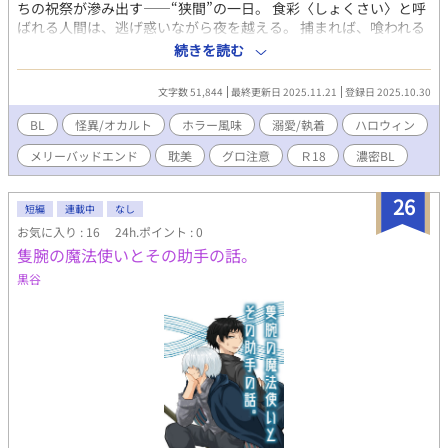
ちの祝祭が滲み出す——“狭間”の一日。 食彩〈しょくさい〉と呼
ばれる人間は、逃げ惑いながら夜を越える。 捕まれば、喰われる
か、選ばれるか。 選ばれた者は伴侶として異界へ招かれ、 やがて
続きを読む
人でも怪異でもない“何か”へと変わっていく。 かぼちゃ頭の怪異
に手を取られたカナトは、その夜の終わりに、自らの心と形をゆ
文字数 51,844
最終更新日 2025.11.21
登録日 2025.10.30
っくりと融かされていく。 ——これは、失われながら満たされて
いく、ひとりの人間のハロウィンの記録。 本編終了後の閑話か
BL
怪異/オカルト
ホラー風味
溺愛/執着
ハロウィン
ら、R18が入ってきます。 ※、※※が注意喚起となりますので、
メリーバッドエンド
耽美
グロ注意
Ｒ18
濃密BL
自己責任でよろしくお願い致します。
26
短編
連載中
なし
お気に入り : 16
24h.ポイント : 0
隻腕の魔法使いとその助手の話。
黒谷