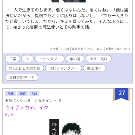
「一人で生きるのもまあ、悪くはないんだ。悪くはね」 「僕は魔
法使いだから、隻腕でもとくに困りはしないし」 「でも一人きり
だと寂しいでしょ。だから、キミを買ってみた」 そんなふうにし
て、始まった隻腕の魔法使いとその助手の話。
文字数 71,680
最終更新日 2020.10.20
登録日 2020.10.3
日常
BL
ファンタジー
年の差
ホラー風味
第8回ＢＬ小説大賞
現代ファンタジー
魔法使い
毎日更新停止中
27
短編
完結
R18
お気に入り : 19
24h.ポイント : 0
白イ手ノ中デ、イク
Kyrie