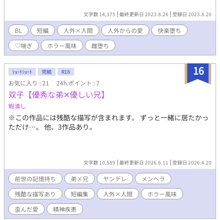
文字数 14,375
最終更新日 2023.8.26
登録日 2023.8.26
BL
短編
人外×人間
人外からの愛
快楽堕ち
♡喘ぎ
ホラー風味
雌堕ち
16
ｼｮｰﾄｼｮｰﾄ
完結
R18
お気に入り : 21
24h.ポイント : 7
双子【優秀な弟✕優しい兄】
暇潰し
※この作品には残酷な描写が含まれます。 ずっと一緒に居たかっ
ただけ…。 他、3作品あり。
文字数 10,589
最終更新日 2026.6.11
登録日 2026.4.20
前世の記憶持ち
弟×兄
ヤンデレ
メンヘラ
残酷な描写あり
短編集
人外×人間
ホラー風味
歪んだ愛
精神疾患