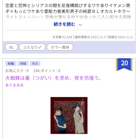
恋愛と恐怖とシリアスの間を反復横跳びするワケありイケメン男
子×もっとワケあり霊能力者美形男子の純愛ＢＬオカルトホラー
ライトストーリー！ 恐怖の満ちる中で出会った二人に起きる奇跡
―― ※本作の舞台は２０２２年の現代日本ですが、現実とは起き
続きを読む
ている事象が異なります。 ※本作は少々特殊な設定が含まれます
のでタグをよくご確認のうえ、苦手な方は閲覧をお控えくださ
文字数 52,556
最終更新日 2023.11.3
登録日 2023.11.2
い。
BL
ふたなり♂
ホラー風味
20
短編
完結
R15
お気に入り : 9
24h.ポイント : 0
大蜘蛛は番（つがい）を求め、夜を彷徨う。
ありま氷炎