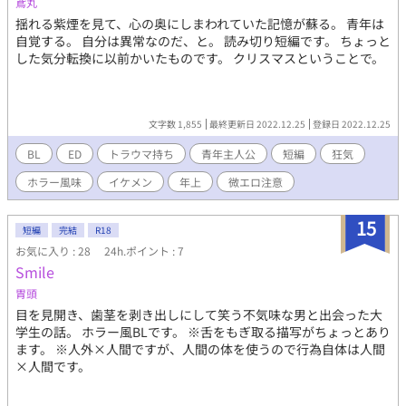
鳶丸
揺れる紫煙を見て、心の奥にしまわれていた記憶が蘇る。 青年は
自覚する。 自分は異常なのだ、と。 読み切り短編です。 ちょっと
した気分転換に以前かいたものです。 クリスマスということで。
文字数 1,855
最終更新日 2022.12.25
登録日 2022.12.25
BL
ED
トラウマ持ち
青年主人公
短編
狂気
ホラー風味
イケメン
年上
微エロ注意
15
短編
完結
R18
お気に入り : 28
24h.ポイント : 7
Smile
胃頭
目を見開き、歯茎を剥き出しにして笑う不気味な男と出会った大
学生の話。 ホラー風BLです。 ※舌をもぎ取る描写がちょっとあり
ます。 ※人外×人間ですが、人間の体を使うので行為自体は人間
×人間です。