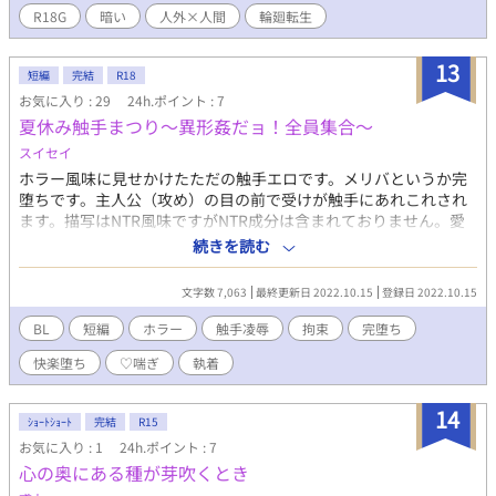
R18G
暗い
人外×人間
輪廻転生
13
短編
完結
R18
お気に入り : 29
24h.ポイント : 7
夏休み触手まつり〜異形姦だョ！全員集合〜
スイセイ
ホラー風味に見せかけたただの触手エロです。メリバというか完
堕ちです。主人公（攻め）の目の前で受けが触手にあれこれされ
ます。描写はNTR風味ですがNTR成分は含まれておりません。愛
はあります。ある種ハピエン。そういう話です。そんなオチは別
続きを読む
にいらんねんという方は１話目だけ読んでください。 書いてるう
ちに夏が終わってしまったのでヤケクソでタイトルつけました。
文字数 7,063
最終更新日 2022.10.15
登録日 2022.10.15
内容は別にギャグではないです。エロ方面はわりと頑張りまし
た。強姦描写・異種姦・ハート喘ぎ・ほんのちょっとだけ濁点喘
BL
短編
ホラー
触手凌辱
拘束
完堕ち
ぎ注意。 たぶん来週あたりから連載始めるので、よかったらそち
快楽堕ち
♡喘ぎ
執着
らもよろしくお願いします！
14
ｼｮｰﾄｼｮｰﾄ
完結
R15
お気に入り : 1
24h.ポイント : 7
心の奥にある種が芽吹くとき