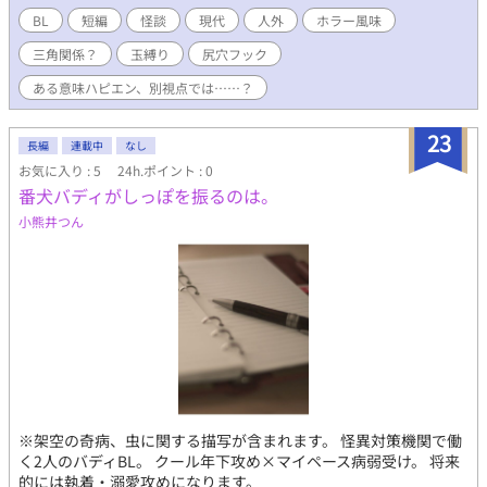
BL
短編
怪談
現代
人外
ホラー風味
三角関係？
玉縛り
尻穴フック
ある意味ハピエン、別視点では……？
23
長編
連載中
なし
お気に入り : 5
24h.ポイント : 0
番犬バディがしっぽを振るのは。
小熊井つん
※架空の奇病、虫に関する描写が含まれます。 怪異対策機関で働
く2人のバディBL。 クール年下攻め×マイペース病弱受け。 将来
的には執着・溺愛攻めになります。