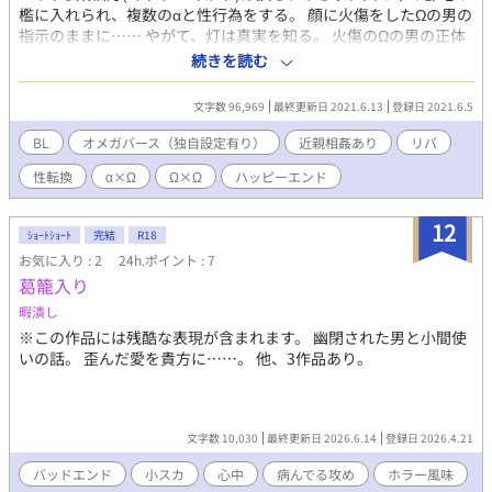
檻に入れられ、複数のαと性行為をする。 顔に火傷をしたΩの男の
指示のままに…… やがて、灯は真実を知る。 火傷のΩの男の正体
は、2年前に死んだはずの元番だったのだ。 番が解消されたのは
続きを読む
響一郎が死んだからではなく、Ωの体に変わっていたからだっ
た。 ある理由でαからΩになった元番の男、上天神響一郎(かみて
文字数 96,969
最終更新日 2021.6.13
登録日 2021.6.5
んじん きょういちろう)と灯は暮らし始める。 しかし、2年前と
は色々なことが違っている。 そのため、灯と険悪な雰囲気になる
BL
オメガバース（独自設定有り）
近親相姦あり
リバ
ことも… それでも、2人はαとΩとは違う、2人の関係を深めてい
性転換
α×Ω
Ω×Ω
ハッピーエンド
く。 発情期のときには、お互いに慰め合う。 灯は響一郎を抱くこ
とで、見たことのない一面を知る。 日本にいれば、2人は敵対者
に追われる運命… 2人は安住の地を探す。 ☆前半はホラー風味、
12
ｼｮｰﾄｼｮｰﾄ
完結
R18
中盤〜後半は壊れた番である2人の関係修復メインの地味な話にな
お気に入り : 2
24h.ポイント : 7
ります。 注意点 ①序盤、主人公が元番ではないαたちとセックス
葛籠入り
します。元番の男も、別の女とセックスします ②レイプ、近親相
姦の描写があります ③リバ描写があります ④独自解釈ありのオメ
暇潰し
ガバースです。薬でα→Ωの性転換ができる世界観です。 表紙のイ
※この作品には残酷な表現が含まれます。 幽閉された男と小間使
ラストは、なと様（@tatatatawawawaw）に描いていただきまし
いの話。 歪んだ愛を貴方に……。 他、3作品あり。
た。
文字数 10,030
最終更新日 2026.6.14
登録日 2026.4.21
バッドエンド
小スカ
心中
病んでる攻め
ホラー風味