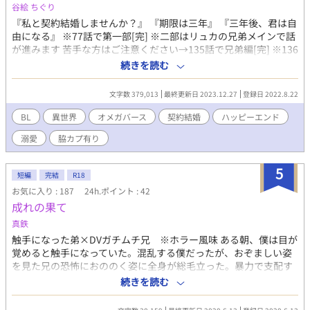
谷絵 ちぐり
『私と契約結婚しませんか？』 『期限は三年』 『三年後、君は自
由になる』 ※77話で第一部[完] ※二部はリュカの兄弟メインで話
が進みます 苦手な方はご注意ください→135話で兄弟編[完] ※136
話から第三部温泉旅行珍道中編(ホラー風味ですので苦手な方はご
続きを読む
注意ください) ※153話から温泉旅行内運命の番編→165話タイト
ル回収しました→168話で温泉編[完] ※170話から脇カプ番編苦手
文字数 379,013
最終更新日 2023.12.27
登録日 2022.8.22
な方はご注意ください→187話で本編[完] ※n番煎じになるかわか
らない話です ※オメガバースです(世界観は割愛) ※ゆる設定です
BL
異世界
オメガバース
契約結婚
ハッピーエンド
ので苦手な方はご注意ください
溺愛
脇カプ有り
5
短編
完結
R18
お気に入り : 187
24h.ポイント : 42
成れの果て
真鉄
触手になった弟×DVガチムチ兄 ※ホラー風味 ある朝、僕は目が
覚めると触手になっていた。混乱する僕だったが、おぞましい姿
を見た兄の恐怖におののく姿に全身が総毛立った。暴力で支配す
るあの兄が僕を恐れているのだ。今度は僕が兄を支配する番だ
続きを読む
――。 弟×兄/触手/潮吹き/亀頭責め/尿道責め/結腸責め/出産/