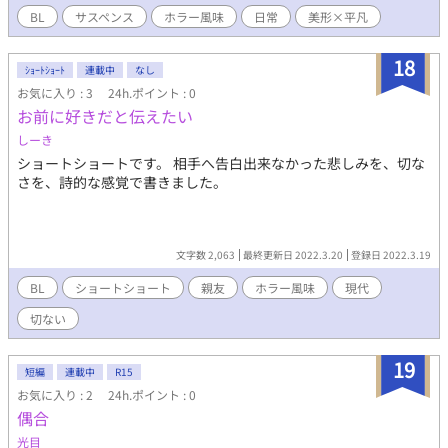
BL
サスペンス
ホラー風味
日常
美形×平凡
18
ｼｮｰﾄｼｮｰﾄ
連載中
なし
お気に入り : 3
24h.ポイント : 0
お前に好きだと伝えたい
しーき
ショートショートです。 相手へ告白出来なかった悲しみを、切な
さを、詩的な感覚で書きました。
文字数 2,063
最終更新日 2022.3.20
登録日 2022.3.19
BL
ショートショート
親友
ホラー風味
現代
切ない
19
短編
連載中
R15
お気に入り : 2
24h.ポイント : 0
偶合
光目