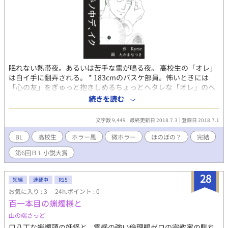
眠れない熱帯夜。あるいは苦手な雷が鳴る夜。 高校生の「オレ」
は白イ手に翻弄される。 * 183cmのバスケ部員。怖いときには
「心の友」をぎゅっと抱きしめるちょっとヘタレな「オレ」のへ
なちょこちょいホラー風味。 * 表紙 たかまなつきさん
続きを読む
http://mecuru.jp/illust/21804 * 2017年 fujossy 〜Summer
Love〜真夏のBL短編小説コンテスト 参加作品 * 他サイトにも掲
文字数 9,449
最終更新日 2018.7.3
登録日 2018.7.1
載。
BL
高校生
ホラー風
微ホラー
ほのぼの？
完結
第6回ＢＬ小説大賞
28
短編
連載中
R15
お気に入り : 3
24h.ポイント : 0
百一本目の蝋燭様と
山の端さっど
口八丁な蝋燭頭の妖怪と、霊感の強い倫理観ゼロの宗教家の馴れ