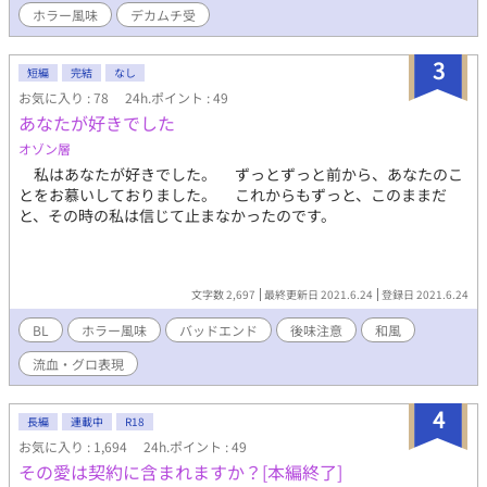
ホラー風味
デカムチ受
な人ならざる怪異のめくるめくエロ生活。 奇妙な同居生活の中
で、迅は怪異の男が十数年前に起きた夫婦殺害事件の犯人として
扱われた人物だと知る。 しかし事件を追うほどに明らかになるの
3
短編
完結
なし
は、報道とはまったく違う男の過去と、事件の真相だった。 それ
お気に入り : 78
24h.ポイント : 49
を知るたび、迅はただ欲望をぶつけるだけだった怪異に抱く感情
あなたが好きでした
を少しずつ変えていく……。 これは、怪異よりも人間の欲の方が
恐ろしく、怪異の方が振り回される、事故物件を舞台にした人間
オゾン層
×怪異のホラー風味BL。もちろんエロたっぷりです。 --------------
私はあなたが好きでした。 ずっとずっと前から、あなたのこ
------------------------- 本作は投稿分だけでも一区切りまでお楽しみ
とをお慕いしておりました。 これからもずっと、このままだ
いただけますが、完結編はFANBOX限定で８月に公開予定です。
と、その時の私は信じて止まなかったのです。
文字数 2,697
最終更新日 2021.6.24
登録日 2021.6.24
BL
ホラー風味
バッドエンド
後味注意
和風
流血・グロ表現
4
長編
連載中
R18
お気に入り : 1,694
24h.ポイント : 49
その愛は契約に含まれますか？[本編終了]