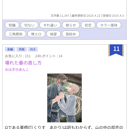
文字数 11,347
最終更新日 2025.4.22
登録日 2025.4.5
短編
切ない
すれ違い
拗らせ
初恋
ホラー風味
三角関係
微エロ
純愛
首絞め
11
長編
完結
R18
お気に入り : 151
24h.ポイント : 14
壊れた番の直し方
おはぎのあんこ
Ωである栗栖灯(くりす あかり)は訳もわからず、山の中の邸宅の