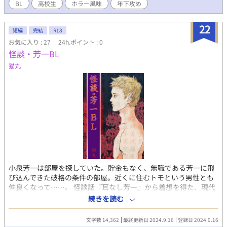
BL
高校生
ホラー風味
年下攻め
22
短編
完結
R18
お気に入り : 27
24h.ポイント : 0
怪談・芳一BL
猫丸
小泉芳一は部屋を探していた。貯金もなく、無職である芳一に飛
び込んできた破格の条件の部屋。近くに住むトモという男性とも
仲良くなって……。 怪談話『耳なし芳一』から着想を得た、現代
を舞台にした怪談BL。AFTER耳なし芳一。 深く考えず、ふわっと
続きを読む
楽しんでお読みいただけると嬉しいです。
文字数 14,362
最終更新日 2024.9.16
登録日 2024.9.16