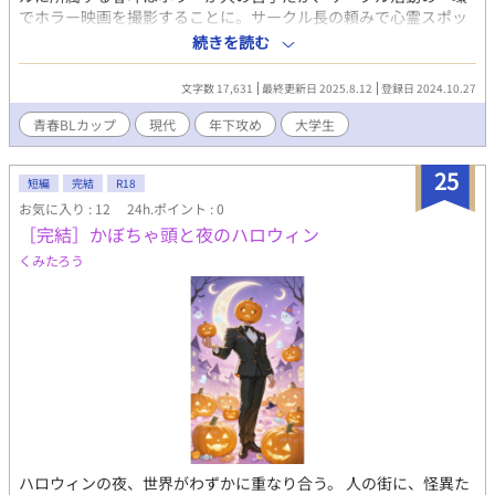
でホラー映画を撮影することに。サークル長の頼みで心霊スポッ
トへロケハンに行くことになってしまい、イケメン王子様キャラ
続きを読む
で女子に人気の後輩と2人で現地に向かうがーー！？ ＊＊＊ ほん
のりホラー風味の大学生BLです。(怖くはないです) 2025.8.12 更
文字数 17,631
最終更新日 2025.8.12
登録日 2024.10.27
新再開しました！
青春BLカップ​
現代
年下攻め
大学生
25
短編
完結
R18
お気に入り : 12
24h.ポイント : 0
［完結］かぼちゃ頭と夜のハロウィン
くみたろう
ハロウィンの夜、世界がわずかに重なり合う。 人の街に、怪異た