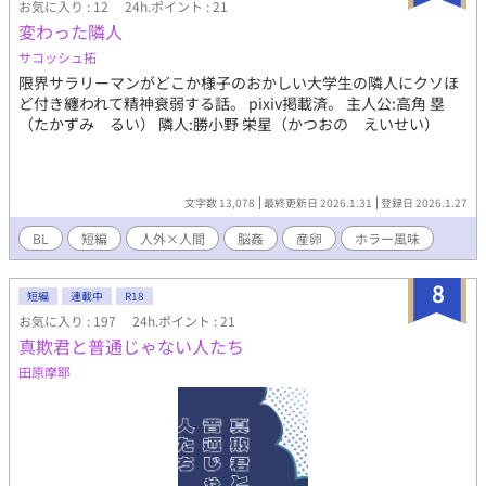
お気に入り : 12
24h.ポイント : 21
変わった隣人
サコッシュ拓
限界サラリーマンがどこか様子のおかしい大学生の隣人にクソほ
ど付き纏われて精神衰弱する話。 pixiv掲載済。 主人公:高角 塁
（たかずみ るい） 隣人:勝小野 栄星（かつおの えいせい）
文字数 13,078
最終更新日 2026.1.31
登録日 2026.1.27
BL
短編
人外×人間
脳姦
産卵
ホラー風味
8
短編
連載中
R18
お気に入り : 197
24h.ポイント : 21
真欺君と普通じゃない人たち
田原摩耶