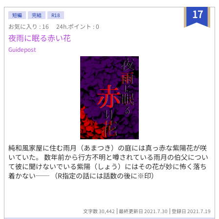
17
短編
完結
R18
お気に入り : 16
24h.ポイント : 0
夜雨に眠る赤い花
Guidepost
純和風家屋に住む雨月（あまつき）の庭には真っ赤な紫陽花が咲
いていた。 数年前から行方不明と噂されている雨月の伯父につい
て彼に聞けないでいる紫陽（しょう）にはその花が妙に怖く落ち
着かない── （R指定の話には話数の後に※印）
文字数 30,442
最終更新日 2021.7.30
登録日 2021.7.19