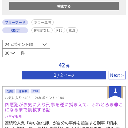
フリーワード
ホラー風味
R指定
R指定なし
R15
R18
件
42
件
1
/ 2
Next
ページ
1
短編
連載中
R18
お気に入り : 406
24h.ポイント : 184
凶悪犯がお気に入り刑事を逆に捕まえて、ふわとろま●こ
になるまで調教する話
ハヤイもち
連続殺人鬼「赤い道化師」が自分の事件を担当する刑事「桐井」