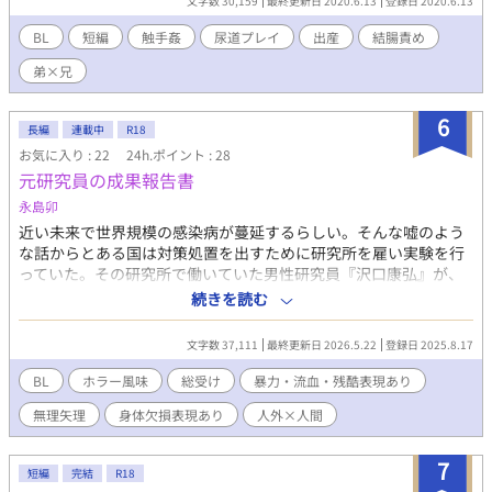
文字数 30,159
最終更新日 2020.6.13
登録日 2020.6.13
BL
短編
触手姦
尿道プレイ
出産
結腸責め
弟×兄
6
長編
連載中
R18
お気に入り : 22
24h.ポイント : 28
元研究員の成果報告書
永島卯
近い未来で世界規模の感染病が蔓延するらしい。そんな嘘のよう
な話からとある国は対策処置を出すために研究所を雇い実験を行
っていた。その研究所で働いていた男性研究員『沢口康弘』が、
被験対象である子どもたちを揶揄ったり欺いていたら、とんでも
続きを読む
なく厄介な方へ足を突っ込んでいく話です。 孤児院の子供（3
人）×男性研究員 ※注意※ ・子供が人外化 ・身体欠損有り ・無
文字数 37,111
最終更新日 2026.5.22
登録日 2025.8.17
理矢理描写 ・暴力表現 ・死ネタ
BL
ホラー風味
総受け
暴力・流血・残酷表現あり
無理矢理
身体欠損表現あり
人外×人間
7
短編
完結
R18