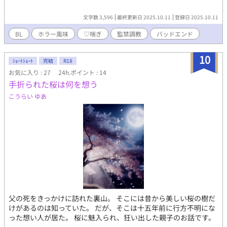
文字数 3,596
最終更新日 2025.10.11
登録日 2025.10.11
BL
ホラー風味
♡喘ぎ
監禁調教
バッドエンド
10
ｼｮｰﾄｼｮｰﾄ
完結
R18
お気に入り : 27
24h.ポイント : 14
手折られた桜は何を想う
こうらい ゆあ
父の死をきっかけに訪れた裏山。 そこには昔から美しい桜の樹だ
けがあるのは知っていた。 だが、そこは十五年前に行方不明にな
った想い人が居た。 桜に魅入られ、狂い出した親子のお話です。