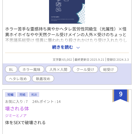
ホラー苦手な霊感持ち爽やかヘタレ苦労性同級生（光属性）×怪
異ホイホイなやや天然クール受けメインの人外×受けのちょっと
不思議系総受け 怪異に襲われたり殺されかけたり受け入れたりし
ながら訳ありな人たちが暮らす街で新生活を送る受けの話 ※唐突
続きを読む
にエログロリョナホラー要素は入りますがほんのりレベルです
文字数 65,002
最終更新日 2025.9.21
登録日 2024.3.3
BL
ホラー風味
人外×人間
クール受け
総受け
ヘタレ攻め
執着攻め
9
短編
完結
R18
お気に入り : 7
24h.ポイント : 14
壊される体
ジミーとノア
体をSEXで破壊される