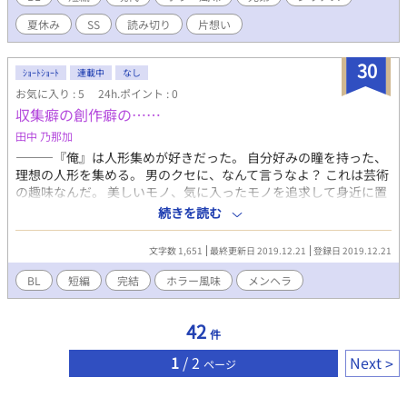
夏休み
SS
読み切り
片想い
30
ｼｮｰﾄｼｮｰﾄ
連載中
なし
お気に入り : 5
24h.ポイント : 0
収集癖の創作癖の……
田中 乃那加
―――『俺』は人形集めが好きだった。 自分好みの瞳を持った、
理想の人形を集める。 男のクセに、なんて言うなよ？ これは芸術
の趣味なんだ。 美しいモノ、気に入ったモノを追求して身近に置
いておく……これ以上の幸せはないだろう。 収集から創作へ。 そ
続きを読む
して出会ってしまった。 ……理想とは程遠いのに、たまらなく惹
かれてしまう『人形』に。
文字数 1,651
最終更新日 2019.12.21
登録日 2019.12.21
BL
短編
完結
ホラー風味
メンヘラ
42
件
1
/ 2
Next
ページ