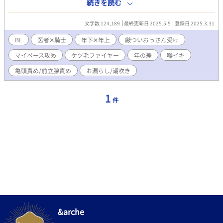
は、病院に入院することになる。 自分でケツ毛ファイヤーしちゃ
続きを読む
ったおっさんのお話。 マイペースな年下医者✕ケツ毛ファイヤー
した厳ついおっさん騎士。 ※ムーンライトノベルズさんでも公開
文字数 124,189
最終更新日 2025.5.5
登録日 2025.3.31
しております。 ※何でも許せる人向けです。 ※全35話＋おまけの
小話 ※エロあり回には※がついてます。
BL
医者✕騎士
年下✕年上
厳ついおっさん受け
マイペース攻め
ケツ毛ファイヤー
年の差
喉イキ
亀頭責め/前立腺責め
お漏らし/潮吹き
1
件
&arche