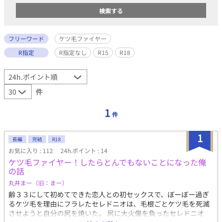
フリーワード
ケツ毛ファイヤー
R指定
R指定なし
R15
R18
件
1
件
1
長編
完結
R18
お気に入り : 112
24h.ポイント : 14
ケツ毛ファイヤー！したらとんでもないことになった俺
の話
丸井まー（旧：まー）
齢３３にして初めてできた恋人との初セックスで、ぼーぼー過ぎ
るケツ毛を理由にフラレたセレドニオは、毛根ごとケツ毛を死滅
させようと自分の尻を焼いた。 尻に大火傷を負ったセレドニオ