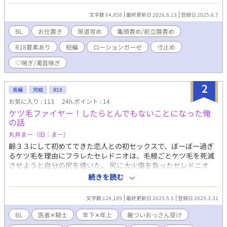
してるだけの話がありますが多分1話ずつでも読めます。
文字数 64,858
最終更新日 2026.6.13
登録日 2025.6.7
BL
お仕置き
尿道攻め
亀頭責め/前立腺責め
R18要素あり
短編
ローションガーゼ
寸止め
♡喘ぎ/濁音喘ぎ
2
長編
完結
R18
お気に入り : 113
24h.ポイント : 14
ケツ毛ファイヤー！したらとんでもないことになった俺
の話
丸井まー（旧：まー）
齢３３にして初めてできた恋人との初セックスで、ぼーぼー過ぎ
るケツ毛を理由にフラレたセレドニオは、毛根ごとケツ毛を死滅
させようと自分の尻を焼いた。 尻に大火傷を負ったセレドニオ
は、病院に入院することになる。 自分でケツ毛ファイヤーしちゃ
続きを読む
ったおっさんのお話。 マイペースな年下医者✕ケツ毛ファイヤー
した厳ついおっさん騎士。 ※ムーンライトノベルズさんでも公開
文字数 124,189
最終更新日 2025.5.5
登録日 2025.3.31
しております。 ※何でも許せる人向けです。 ※全35話＋おまけの
小話 ※エロあり回には※がついてます。
BL
医者✕騎士
年下✕年上
厳ついおっさん受け