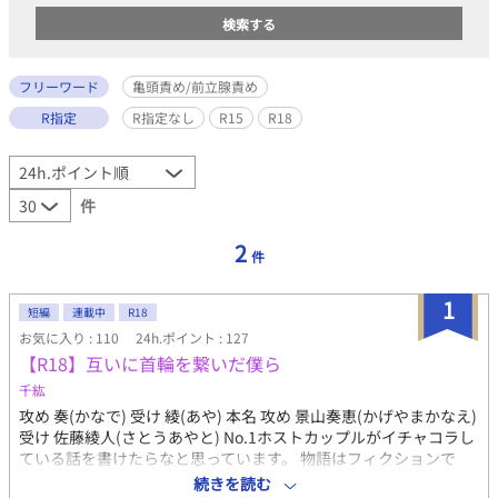
フリーワード
亀頭責め/前立腺責め
R指定
R指定なし
R15
R18
件
2
件
1
短編
連載中
R18
お気に入り : 110
24h.ポイント : 127
【R18】互いに首輪を繋いだ僕ら
千紘
攻め 奏(かなで) 受け 綾(あや) 本名 攻め 景山奏恵(かげやまかなえ)
受け 佐藤綾人(さとうあやと) No.1ホストカップルがイチャコラし
ている話を書けたらなと思っています。 物語はフィクションで
す。 続く予定、ほぼR18になると思います。 続いてる話とただ致
続きを読む