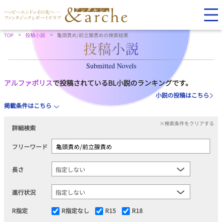
TOP
投稿小説
亀頭責め/前立腺責めの検索結果
Submitted Novels
アルファポリス
で投稿されているBL小説のランキングです。
小説の投稿はこちら
掲載条件はこちら
×検索条件をクリアする
詳細検索
フリーワード
長さ
進行状況
R指定
R指定なし
R15
R18