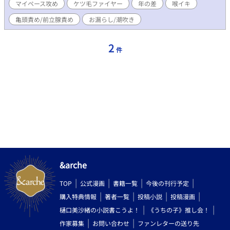
マイペース攻め
ケツ毛ファイヤー
年の差
喉イキ
亀頭責め/前立腺責め
お漏らし/潮吹き
2
件
&arche
TOP
公式漫画
書籍一覧
今後の刊行予定
購入特典情報
著者一覧
投稿小説
投稿漫画
樋口美沙緒の小説書こうよ！
《うちの子》推し会！
作家募集
お問い合わせ
ファンレターの送り先