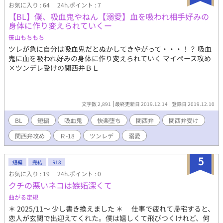
お気に入り : 64
24h.ポイント : 7
【BL】僕、吸血鬼やねん【溺愛】血を吸われ相手好みの
身体に作り変えられていくー
笹山もちもち
ツレが急に自分は吸血鬼だとぬかしてきやがって・・・！？ 吸血
鬼に血を吸われ好みの身体に作り変えられていく マイペース攻め
×ツンデレ受けの関西弁ＢＬ
文字数 2,891
最終更新日 2019.12.14
登録日 2019.12.10
BL
短編
吸血鬼
快楽堕ち
関西弁
関西弁受け
関西弁攻め
Ｒ-18
ツンレデ
溺愛
5
短編
完結
R18
お気に入り : 19
24h.ポイント : 0
クチの悪いネコは嫉妬深くて
曲がる定規
＊ 2025/11〜 少し書き換えました ＊ 仕事で疲れて帰宅すると、
恋人が玄関で出迎えてくれた。僕は嬉しくて飛びつくけれど、何