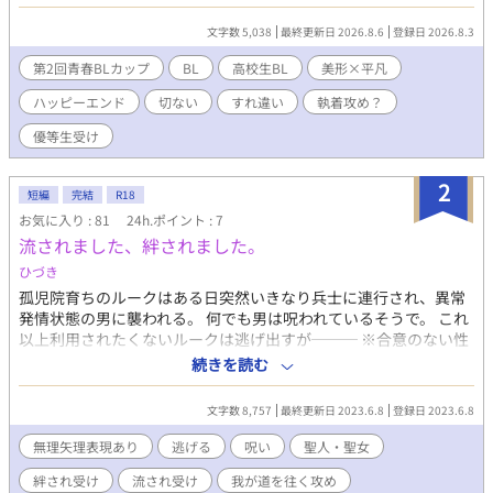
ース自由人・泡瀬 貝に懐かれ、彼の思いつきで「いつか忘れる
部」として活動することになる。 ただの暇つぶしのはずだったは
文字数 5,038
最終更新日 2026.8.6
登録日 2026.8.3
ずが、誰にも知られないまま寂しさを抱えていた二人は少しずつ
歩み寄り仲を深めていく。膨れ上がっていく貝の感情はやがて友
第2回青春BLカップ
BL
高校生BL
美形×平凡
情を越えた執着になっていって……？ 「舜の一番の仲良しはぼく
ハッピーエンド
切ない
すれ違い
執着攻め？
じゃないと嫌だ」 「ぼくが一番、舜のことを知ってる。ぼくが一
番、舜を安心させてあげられる。ねえ、そうでしょ」 「ぼくだけ
優等生受け
の、舜でいてよ」 不思議系儚げ美形マイペース攻め×過去を引き
ずる平凡世話焼き受け 不器用な二人の恋の行方を描く、ちょっぴ
2
り寂しくてちょっぴり危ういハートフル高校生BLです。 平日は毎
短編
完結
R18
日更新できるようがんばっていきます。 第2回青春BLカップにも
お気に入り : 81
24h.ポイント : 7
エントリーしていますので、応援どうぞよろしくお願いいたしま
流されました、絆されました。
す。 ◇ （攻） 泡瀬 貝(あわせ かい) 高校3年生。浮世離れした
ひづき
儚げで中性的な容姿と突飛な言動が目を引く。マイペースをきわ
め、何にも縛られず何をも縛らない自由人。だが出席日数が圧倒
孤児院育ちのルークはある日突然いきなり兵士に連行され、異常
的に足りない。 （受） 富士見 舜(ふじみ しゅん) 高校3年生。2
発情状態の男に襲われる。 何でも男は呪われているそうで。 これ
年の秋、怪我をきっかけにいろいろあってサッカー部を退部し
以上利用されたくないルークは逃げ出すが─── ※合意のない性
た。現在は受験勉強に打ち込む優等生。人に甘えたり頼ったりす
行為があります。 ※冒頭から喘いでます。 ※シリアス、迷子。 ※
続きを読む
るのが苦手。
悲惨さ、迷子。
文字数 8,757
最終更新日 2023.6.8
登録日 2023.6.8
無理矢理表現あり
逃げる
呪い
聖人・聖女
絆され受け
流され受け
我が道を往く攻め