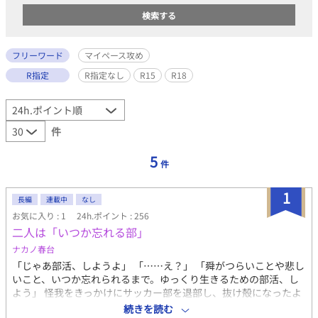
フリーワード
マイペース攻め
R指定
R指定なし
R15
R18
件
5
件
1
長編
連載中
なし
お気に入り : 1
24h.ポイント : 256
二人は「いつか忘れる部」
ナカノ春台
「じゃあ部活、しようよ」 「……え？」 「舜がつらいことや悲し
いこと、いつか忘れられるまで。ゆっくり生きるための部活、し
よう」 怪我をきっかけにサッカー部を退部し、抜け殻になったよ
うに日々を生きていた富士見 舜は、ひょんなきっかけからマイペ
続きを読む