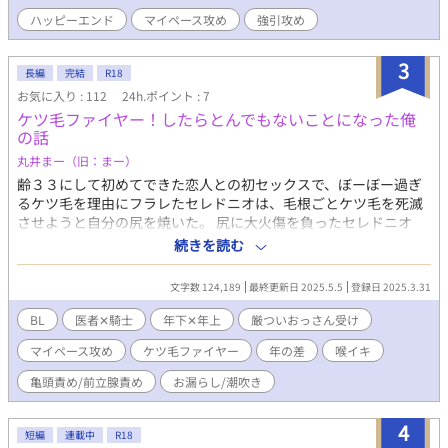
ハッピーエンド
マイペース攻め
強引攻め
3
長編
完結
R18
お気に入り : 112
24h.ポイント : 7
ケツ毛ファイヤー！したらとんでもないことになった俺
の話
丸井まー（旧：まー）
齢３３にして初めてできた恋人との初セックスで、ぼーぼー過ぎ
るケツ毛を理由にフラレたセレドニオは、毛根ごとケツ毛を死滅
させようと自分の尻を焼いた。 尻に大火傷を負ったセレドニオ
は、病院に入院することになる。 自分でケツ毛ファイヤーしちゃ
続きを読む
ったおっさんのお話。 マイペースな年下医者✕ケツ毛ファイヤー
した厳ついおっさん騎士。 ※ムーンライトノベルズさんでも公開
文字数 124,189
最終更新日 2025.5.5
登録日 2025.3.31
しております。 ※何でも許せる人向けです。 ※全35話＋おまけの
小話 ※エロあり回には※がついてます。
BL
医者✕騎士
年下✕年上
厳ついおっさん受け
マイペース攻め
ケツ毛ファイヤー
年の差
喉イキ
亀頭責め/前立腺責め
お漏らし/潮吹き
4
短編
連載中
R18