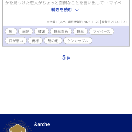
かを見つけた恋人がちょっと面倒なことを言い出して… マイペー
ス攻め×嫉妬深い受け(ネコ)です。 嫉妬深い受けが浮気を疑い嫉
続きを読む
妬メラメラで暴走する話です。 アレやコレやで縛ったりするシー
ンがあります。(ストーリーに関わるため明記できません) 受けが
文字数 10,825
最終更新日 2023.11.20
登録日 2023.10.31
ヤンキー口調でとてもクチが悪いです。 苦手な方はご注意くださ
い。 ○攻 僕 (吉実 (ヨシミ)) マイペース。 正が大好き。好き
BL
溺愛
嫉妬
玩具責め
玩具
マイペース
過ぎる。 ○受 正 (ショウ) 吉実の浮気を疑い暴走 嫉妬深い 無愛
口が悪い
俺様
髪の毛
ケンカップル
想 高身長 口が悪い #オラネコ企画 に参加させていただきました。
ムーンさん、pixivにも載せています。 もう少し二人を書きたかっ
たので、こちらでは最終話を追加しています。 完結しました！！
5
件
吉実と正を可愛がってくださりありがとうございました！！！
&arche