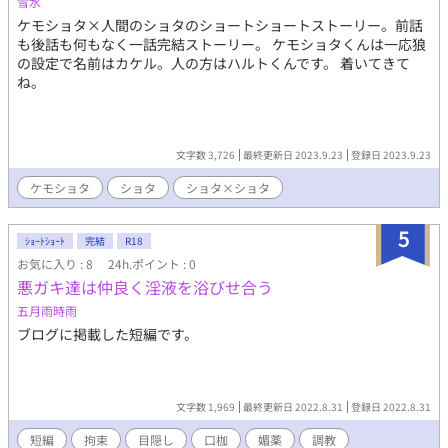
雪水
ケモショタ×人間のショタのショートショートストーリー。前話
も後話も何もなく一話完結ストーリー。 ケモショタくんは一応狼
の設定で名前はカケル。人の方はハルトくんです。 着いてきて
ね。
文字数 3,726
最終更新日 2023.9.23
登録日 2023.9.23
ケモショタ
ショタ
ショタ×ショタ
5
ｼｮｰﾄｼｮｰﾄ
完結
R18
お気に入り : 8
24h.ポイント : 0
悪ガキ達は仲良く淫液を浴びせ合う
五月雨時雨
ブログに掲載した短編です。
文字数 1,969
最終更新日 2022.8.31
登録日 2022.8.31
短編
拘束
目隠し
口枷
媚薬
調教