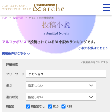
TOP
投稿小説
ケモショタの検索結果
Submitted Novels
アルファポリス
で投稿されているBL小説のランキングです。
小説の投稿はこちら
掲載条件はこちら
×検索条件をクリアする
詳細検索
フリーワード
長さ
進行状況
R指定
R指定なし
R15
R18