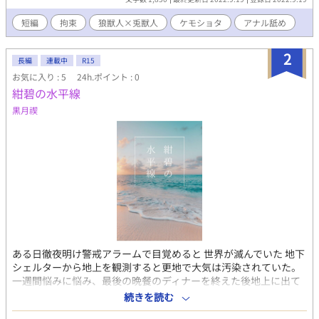
短編
拘束
狼獣人×兎獣人
ケモショタ
アナル舐め
2
長編
連載中
R15
お気に入り : 5
24h.ポイント : 0
紺碧の水平線
黒月禊
ある日徹夜明け警戒アラームで目覚めると 世界が滅んでいた 地下
シェルターから地上を観測すると更地で大気は汚染されていた。
一週間悩みに悩み、最後の晩餐のディナーを終えた後地上に出て
死のうと思ったらAIから連絡があった 実験室に異変があったと…
続きを読む
折角親友秘蔵のワインを開けようとしたのに急いで向かうと そこ