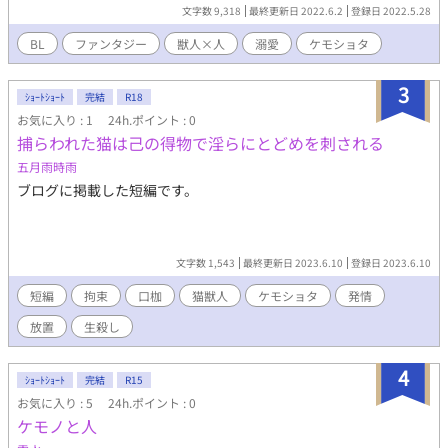
には新しい生命が誕生していた ▼人工生命体獣人×天才科学者 勢
文字数 9,318
最終更新日 2022.6.2
登録日 2022.5.28
いで始めました！他作品と交互に更新するので遅いですごめんな
さい。 応援して頂けると更新速度が上がるかも？ 他サイトにてキ
BL
ファンタジー
獣人×人
溺愛
ケモショタ
ャラ紹介あり Twitterにて小話や更新あり ひたすらイチャイチャ
させたい
3
ｼｮｰﾄｼｮｰﾄ
完結
R18
お気に入り : 1
24h.ポイント : 0
捕らわれた猫は己の得物で淫らにとどめを刺される
五月雨時雨
ブログに掲載した短編です。
文字数 1,543
最終更新日 2023.6.10
登録日 2023.6.10
短編
拘束
口枷
猫獣人
ケモショタ
発情
放置
生殺し
4
ｼｮｰﾄｼｮｰﾄ
完結
R15
お気に入り : 5
24h.ポイント : 0
ケモノと人