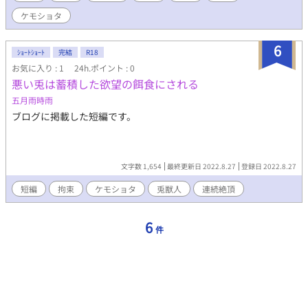
ケモショタ
6
ｼｮｰﾄｼｮｰﾄ
完結
R18
お気に入り : 1
24h.ポイント : 0
悪い兎は蓄積した欲望の餌食にされる
五月雨時雨
ブログに掲載した短編です。
文字数 1,654
最終更新日 2022.8.27
登録日 2022.8.27
短編
拘束
ケモショタ
兎獣人
連続絶頂
6
件