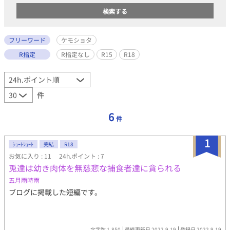
フリーワード
ケモショタ
R指定
R指定なし
R15
R18
件
6
件
1
ｼｮｰﾄｼｮｰﾄ
完結
R18
お気に入り : 11
24h.ポイント : 7
兎達は幼き肉体を無慈悲な捕食者達に貪られる
五月雨時雨
ブログに掲載した短編です。
文字数 1,850
最終更新日 2022.9.19
登録日 2022.9.19