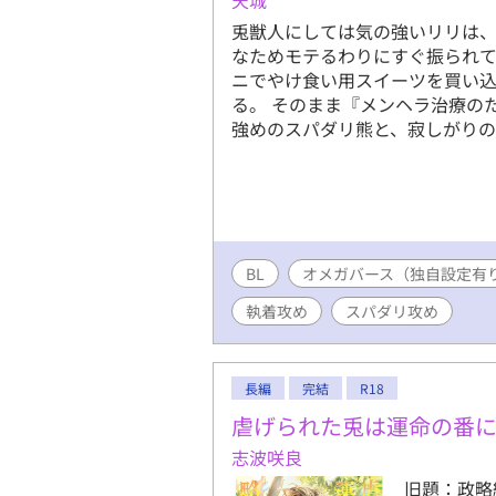
兎獣人にしては気の強いリリは、
なためモテるわりにすぐ振られて
ニでやけ食い用スイーツを買い
る。 そのまま『メンヘラ治療の
強めのスパダリ熊と、寂しがり
BL
オメガバース（独自設定有
執着攻め
スパダリ攻め
長編
完結
R18
虐げられた兎は運命の番
志波咲良
旧題：政略