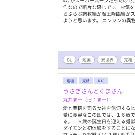
4/7がスーパームーンだったの
作なので断片な感じです。お気
らぶらぶ調教編か魔王降臨編かス
ようと思います。 ニンジンの異
BL
短編
異世界
完結
短編
完結
R18
うさぎさんとくまさん
丸井まー（旧：まー）
愛と豊穣を司る女神を信仰するヒ
愛に寛容なこの国では、１６歳
る。１６歳の誕生日を迎える兎
ダイモンと初体験をすることにな
マッチョな熊獣人(４１歳) ※