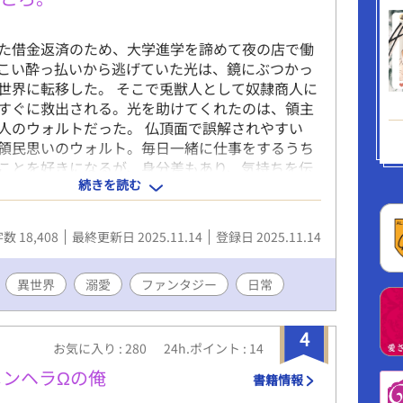
た借金返済のため、大学進学を諦めて夜の店で働
こい酔っ払いから逃げていた光は、鏡にぶつかっ
世界に転移した。 そこで兎獣人として奴隷商人に
すぐに救出される。光を助けてくれたのは、領主
人のウォルトだった。 仏頂面で誤解されやすい
領民思いのウォルト。毎日一緒に仕事をするうち
ことを好きになるが、身分差もあり、気持ちを伝
続きを読む
で迷惑だろうと想いを封印する。 ある日屋敷で開
にて、ウォルトは発情を促す媚薬を盛られてしま
、光は狐族の男に襲われるが……。 好きなひとの
数 18,408
最終更新日 2025.11.14
登録日 2025.11.14
る訳あり主人公と、不器用で一途な領主さまの恋
ッピーエンドです。 この作品は他サイトにも投稿し
。
異世界
溺愛
ファンタジー
日常
4
お気に入り : 280
24h.ポイント : 14
メンヘラΩの俺
書籍情報