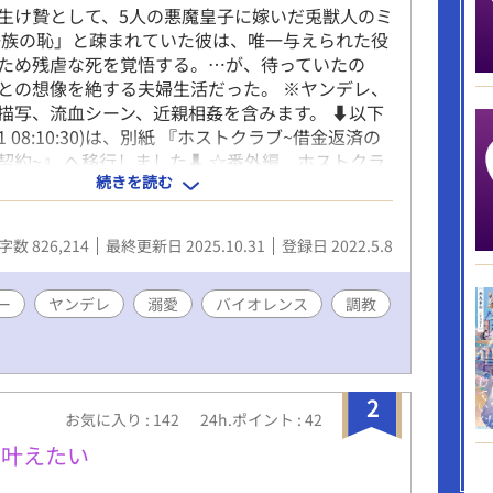
生け贄として、5人の悪魔皇子に嫁いだ兎獣人のミ
一族の恥」と疎まれていた彼は、唯一与えられた役
ため残虐な死を覚悟する。…が、待っていたの
との想像を絶する夫婦生活だった。 ※ヤンデレ、
描写、流血シーン、近親相姦を含みます。 ⬇以下
0/31 08:10:30)は、別紙 『ホストクラブ~借金返済の
契約~』 へ移行しました⬇ ☆番外編、ホストクラ
続きを読む
です☆ ※本編のストーリーやせっていとは無関係
皇子のイケニエを読んでいない方もお楽しみいた
✧• ────あらすじ──── •✧ あらゆる欲望が
字数 826,214
最終更新日 2025.10.31
登録日 2022.5.8
ターテインメントの街───新宿歌舞伎町。 カ
ロ（Casa Diablo）は、その街最大規模の売上を
級ホストクラブだ。 店が客を選別し、キャストが
ー
ヤンデレ
溺愛
バイオレンス
調教
のにふさわしい身なりかを見定める。 そんな、ほ
を画した舞台の中で、ミチルは今日も担当ホスト
待ちわびていた。 裕福だが複雑な環境の家庭に産
恐怖症により人生の大半を孤独に過していたミチ
2
お気に入り : 142
24h.ポイント : 42
のある日、ハルキに救われたことをきっかけに彼
熱を孕むようになる。一方、カサ・ディアブロＮ
を叶えたい
トのハルキはミチルを都合よく利用し、思い通り