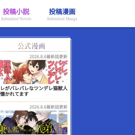
投稿小説
投稿漫画
Submitted Novels
Submitted Manga
2026.8.6最新話更新
レがバレバレなツンデレ猫獣人
懐かれてます
2026.8.6最新話更新