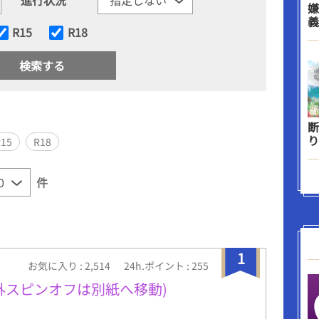
嫌
義
R15
R18
断
り
R15
R18
件
1
お気に入り : 2,514
24h.ポイント : 255
外スピンオフは別紙へ移動)