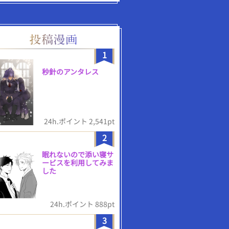
1
秒針のアンタレス
24h.ポイント 2,541pt
2
眠れないので添い寝サ
ービスを利用してみま
した
24h.ポイント 888pt
3