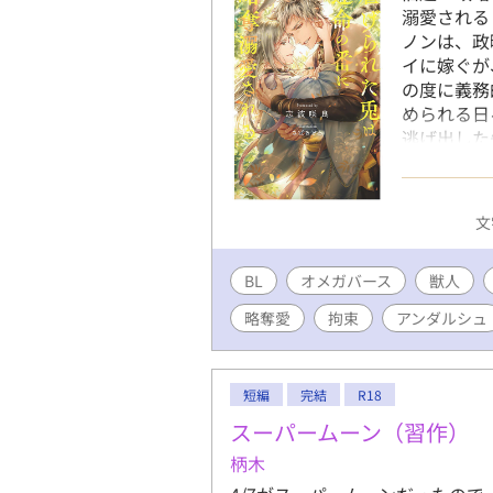
溺愛される
ノンは、政
イに嫁ぐが
の度に義務
められる日
逃げ出した
ァ・リオン
なる勇気は
―― ☆感
文
BL
オメガバース
獣人
略奪愛
拘束
アンダルシュ
短編
完結
R18
スーパームーン（習作）
柄木