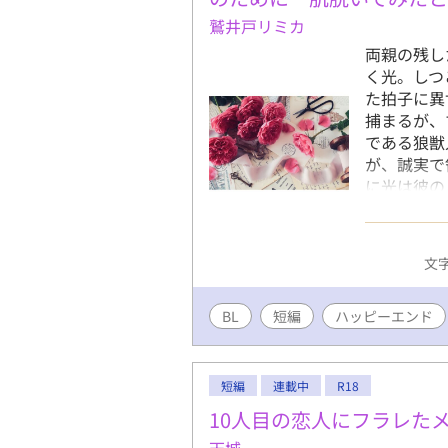
鷲井戸リミカ
両親の残し
く光。しつ
た拍子に異
捕まるが、
である狼獣
が、誠実で
に光は彼の
えたところ
かれた夜会
う。同じ頃
文字
ために頑張
物語。 ハ
BL
短編
ハッピーエンド
ております
短編
連載中
R18
10人目の恋人にフラレた
天城