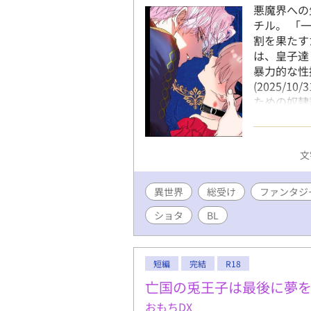
悪魔界への
チル。 「
割を果たす
は、皇子達
暴力的な性
(2025/1
ための奴隷
ブを掲載中
です。悪魔
だけます。 
文
渦巻くエン
サ・ディアブ
異世界
総受け
叩き出す高
ファンタジ
相手をする
ショタ
BL
かとは一線
のハルキを
まれ、対人
短編
完結
R18
ル。３年前
へ盲目的な
亡国の兎王子は最後に夢
ｏ．１ホス
おもちDX