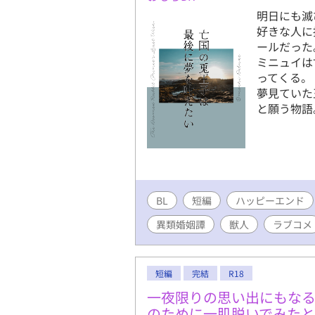
弄ぶことを
明日にも滅
がけぬ事態
好きな人に
なったミチ
ールだった
ある提案が
ミニュイは
面白おかし
ってくる。
ミチルを乱
夢見ていた
愛憎、欲望
と願う物語
は。
BL
短編
ハッピーエンド
異類婚姻譚
獣人
ラブコメ
短編
完結
R18
一夜限りの思い出にもなる
のために一肌脱いでみた