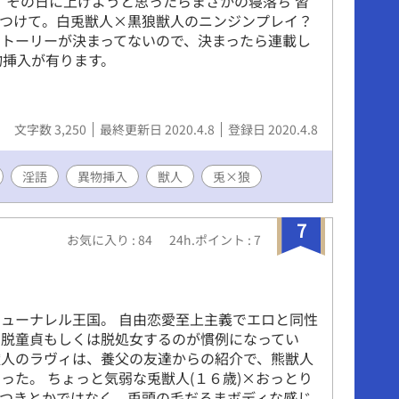
で、その日に上げようと思ったらまさかの寝落ち 習
をつけて。白兎獣人×黒狼獣人のニンジンプレイ？
トーリーが決まってないので、決まったら連載し
物挿入が有ります。
文字数 3,250
最終更新日 2020.4.8
登録日 2020.4.8
淫語
異物挿入
獣人
兎×狼
7
お気に入り : 84
24h.ポイント : 7
ューナレル王国。 自由恋愛至上主義でエロと同性
で脱童貞もしくは脱処女するのが慣例になってい
獣人のラヴィは、養父の友達からの紹介で、熊獣人
った。 ちょっと気弱な兎獣人(１６歳)×おっとり
兎耳つきとかではなく、兎頭の毛だるまボディな感じ