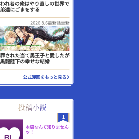
われ者の俺はやり直しの世界で
弟達にごまをする
2026.8.6最新話更新
罪された当て馬王子と愛したが
黒龍陛下の幸せな結婚
公式漫画をもっと見る
1
本編なんて知りません
ッ！