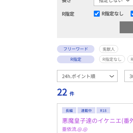
R指定なし
R指定
フリーワード
兎獣人
R指定
R指定なし
22
件
長編
連載中
R18
悪魔皇子達のイケニエ(番
亜依流.@.@