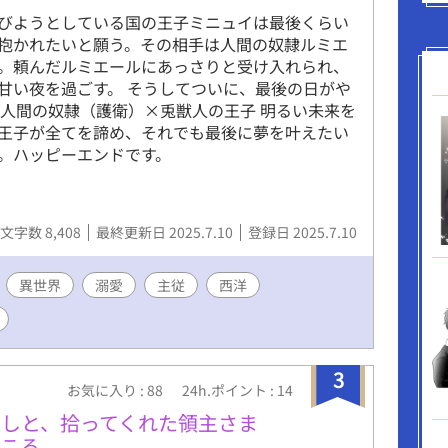
楽しんでいた。 ホストに通いつめる生活は、思い
びようとしている国の王子ミニュイは最後くらい
により崩壊する。売掛金の返済に追われることに
抱かれたいと願う。その相手は人間の奴隷ルミエ
ルに、カサ・ディアブロ代表取締役のダンから、
。頼んだルミエールにあっさりと受け入れられ、
成されるが·····────。 他とは違うミチルを
甘い夜を過ごす。 そうしてついに、最後の日がや
く揶揄うＮｏ．3や、妙な関心を寄せるＮｏ．2、
 人間の奴隷（護衛）×兎獣人の王子 明るい未来を
雑に扱いながらも、拘り嫉妬に狂うハルキ。金、
王子が全てを諦め、それでも最後に夢を叶えたい
が渦巻く世界で、ミチルと彼らの向かう結末と
。ハッピーエンドです。
文字数 8,408
最終更新日 2025.7.10
登録日 2025.7.10
異世界
溺愛
主従
西洋
3
お気に入り : 88
24h.ポイント : 14
しと、拾ってくれた領主さま
ところ。