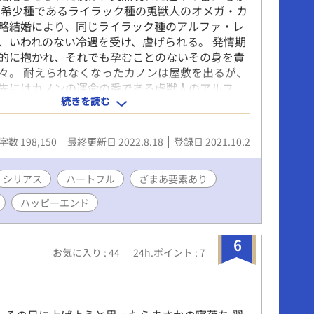
 希少種であるライラック種の兎獣人のオメガ・カ
略結婚により、同じライラック種のアルファ・レ
、いわれのない冷遇を受け、虐げられる。 発情期
的に抱かれ、それでも孕むことのないその身を責
々。 耐えられなくなったカノンは屋敷を出るが、
先にはカノンの運命の番である虎獣人のアルフ
続きを読む
がいた。 「俺と番になって、世界一のお尋ね者に
あるか？」 肉食と草食。禁断を超えた愛の行方は
想もらえると、非常に喜びます。
字数 198,150
最終更新日 2022.8.18
登録日 2021.10.2
シリアス
ハートフル
ざまあ要素あり
ハッピーエンド
6
お気に入り : 44
24h.ポイント : 7