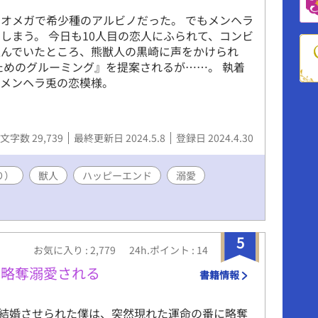
オメガで希少種のアルビノだった。 でもメンヘラ
しまう。 今日も10人目の恋人にふられて、コンビ
込んでいたところ、熊獣人の黒崎に声をかけられ
ためのグルーミング』を提案されるが……。 執着
のメンヘラ兎の恋模様。
文字数 29,739
最終更新日 2024.5.8
登録日 2024.4.30
り）
獣人
ハッピーエンド
溺愛
5
お気に入り : 2,779
24h.ポイント : 14
に略奪溺愛される
書籍情報
結婚させられた僕は、突然現れた運命の番に略奪