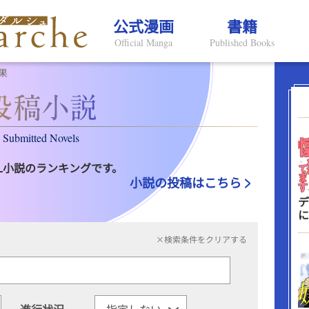
公式漫画
書籍
Official Manga
Published Books
果
Submitted Novels
L小説のランキングです。
小説の投稿はこちら
デ
に
×検索条件をクリアする
進行状況