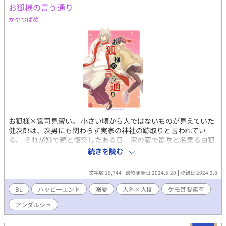
お狐様の言う通り
かやつばめ
お狐様×宮司見習い。 小さい頃から人ではないものが見えていた
健次郎は、次男にも関わらず実家の神社の跡取りと言われてい
る。 それが嫌で親と衝突したある日、家の蔵で笛吹と名乗る白狐
と出会う。 どうやら小さな頃に彼と伴侶になる約束をしたらし
続きを読む
く、迎えに来たと言われ…？ 「俺は女の子と恋愛がしたいし、神
社のあとも継がない！！」と笛吹に宣戦布告。 果たして百年に一
文字数 16,744
最終更新日 2024.5.20
登録日 2024.3.8
度の祭りまでに、健次郎は白狐の嫁になることを阻止し彼女を作
ることができるのか？？ ムーンライトノベルスでも掲載していま
BL
ハッピーエンド
溺愛
人外×人間
ケモ耳要素有
す。
アンダルシュ