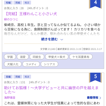
4
短編
完結
R15
お気に入り : 28
24h.ポイント : 0
【完結】王様わんこと小さい犬
緑のひつじ
柴崎京、高校１年生。京と豆ってなんか似てるよね。 小さい頃か
ら豆柴になる為に、食餌制限がんばってます！ カリカリを食べる
毎日なんだけど、なんか最近、馴れ合わない系の甲斐犬くんたち
の視線を感じるんですけど。 注意：犬種を擬人化しております。
続きを読む
設定はざっくり、なんちゃってですので、わんわんに詳しく違う
そんなの！って思いそうな方は閲覧をご遠慮ください。 他サイト
文字数 23,680
最終更新日 2021.3.19
登録日 2021.3.17
にも投稿しています。
学園
溺愛
同級生
甲斐犬×柴犬
ケモ耳要素有
犬擬人化
コメディ
シリアス
5
長編
完結
R18
お気に入り : 131
24h.ポイント : 0
助けてお狐様！～大学デビューと共に幽世の戸を越えま
した～
海野璃音
書籍情報
これは、霊媒体質になった大学生が怪異によって性的な目にあわ