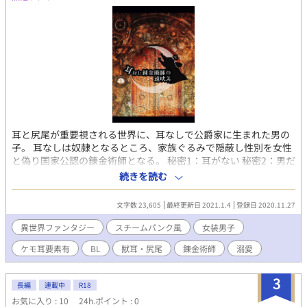
耳と尻尾が重要視される世界に、耳なしで公爵家に生まれた男の
子。 耳なしは奴隷となるところ、家族ぐるみで隠蔽し性別を女性
と偽り国家公認の錬金術師となる。 秘密1：耳がない 秘密2：男だ
けど公爵令嬢 秘密3：耳なしは子どもが産める 秘密を抱えたま
続きを読む
ま、耳なしの錬金術師が幸せに近付く物語。
文字数 23,605
最終更新日 2021.1.4
登録日 2020.11.27
異世界ファンタジー
スチームパンク風
女装男子
ケモ耳要素有
BL
獣耳・尻尾
錬金術師
溺愛
3
長編
連載中
R18
お気に入り : 10
24h.ポイント : 0