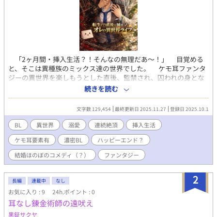
「2ヶ月間・挿入生活？！そんなの無理だあ〜！」 目覚める
と、そこは異種族のミックス達の世界でした。 ケモ耳ファンタ
ジーの異世界を楽しもうとした直後、監禁され、囚われの身とな
った侑凪の、異世界ライフは、思い通りには行かない事の連続で
続きを読む
す。 11年前に厨二病を拗らせて行った、召喚の儀式の慰謝料を
請求され、多額の借金を背負ったかと思えば、どういう訳か、オ
文字数 129,454
最終更新日 2025.11.27
登録日 2025.10.1
レ様魔王と、ヤンデレエルフの精霊王の２人から迫られる。 2
ヶ月耐久挿入生活に、悪魔や、魔者にも襲われる？！異世界ペッ
BL
異世界
溺愛
連続絶頂
挿入生活
トも加わり、賑やかで、摩訶不思議な毎日の連続です。 異世界
ケモ耳要素有
濃密BL
ハッピーエンド？
の常識に振り回される、旦那様の溺愛が止まらない、はちゃめち
ゃ、ファンタジーです。愛の魔力注入も止まらない？ ※濃厚なシ
結婚ほのぼのコメディ（？）
ファンタジー
ーンが有ります。 （苦手な方は、気を付けて､､､細心の注意を払
い、読んで下さい。苦手でも大丈夫。目を両手で隠して、指の隙
2
間から、楽しんで下さい♡）
長編
連載中
なし
お気に入り : 9
24h.ポイント : 0
耳なし錬金術師の遠吠え
黒鉦サクヤ