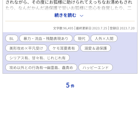
されながら、その度にお狐様に助けられてえっちなお清めもされ
たり、なんだかんだ過保護で甘いお狐様に恋心を自覚したり、二
人揃ってピンチになったりしながらハッピーエンドに落ち着く話
続きを読む
です。★は性描写有。 ※pixiv、ムーンライトノベルズでも公開
中。
文字数 96,495
最終更新日 2023.7.25
登録日 2023.7.20
BL
暴力・流血・残酷表現あり
現代
人外×人間
美形攻め×平凡受け
ケモ耳要素有
溺愛＆過保護
シリアス有、甘々有、じれじれ有
攻め以外との行為有→幽霊姦、蟲責め
ハッピーエンド
5
件