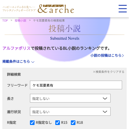
TOP
投稿小説
ケモ耳要素有の検索結果
Submitted Novels
アルファポリス
で投稿されているBL小説のランキングです。
小説の投稿はこちら
掲載条件はこちら
×検索条件をクリアする
詳細検索
フリーワード
長さ
進行状況
R指定
R指定なし
R15
R18