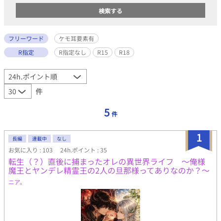
フリーワード
ケモ耳要素有
R指定
R指定なし
R15
R18
件
5
件
1
長編
連載中
なし
お気に入り : 103
24h.ポイント : 35
転生（？）直後に捕まったオレの異世界ライフ 〜俺様
魔王とヤンデレ精霊王の2人の旦那様ってありなのか？〜
ニア。