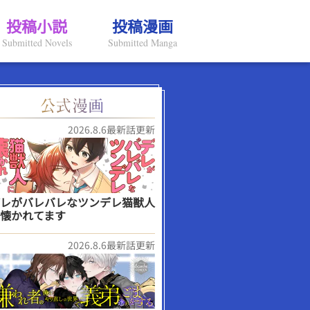
投稿小説
投稿漫画
Submitted Novels
Submitted Manga
2026.8.6最新話更新
レがバレバレなツンデレ猫獣人
懐かれてます
2026.8.6最新話更新