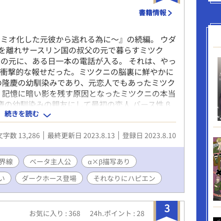
サイトで読んで下さるとうれしいです。応援のほど
書籍情報
願いします。 最後までお付き合いくださると大変
す。
ミオ化した元彼から逃れる為に〜』の続編。 ウダ
郷を離れサースリン国の叔父の元で暮らすミツク
の元に、ある日一本の電話が入る。 それは、やっ
る衝撃的な報せだった。ミツクニの脳裏に鮮やかに
の隆慶の幼馴染みであり、元恋人でもあったミツク
、記憶に暗い影を残す原因となったミツクニの本当
慶の幼馴染みの親友にして最初の恋人 バース性 β
続きを読む
るく社交的な性格だったが隆慶の独占欲により病み
込まれかけて拒否＆国外逃亡―――という事になっ
文字数 13,286
最終更新日 2023.8.13
登録日 2023.8.10
 サースリン国での友人 バース性 β(？) 18歳 伯
での数少ない友人の一人。 銀髪碧眼の典型的な美
える振る舞いもあるが、他人に合わせる事も知って
界線
ベータ主人公
α×β描写あり
の兄 バース性 (？) 25歳 千寿候爵家次男 真面
い
ダークホース登場
それなりにハピエン
隆慶 和皇国135代皇帝 ミツクニの幼馴染みの親
上位種αにして和皇国135代皇帝 黒髪、青眼の隠れ
ミュ障まっしぐら・すだれのような前髪で顔を隠すヘ
3
いで本来のアルファらしい姿を取り戻す。 現在ユ
お気に入り : 368
24h.ポイント : 28