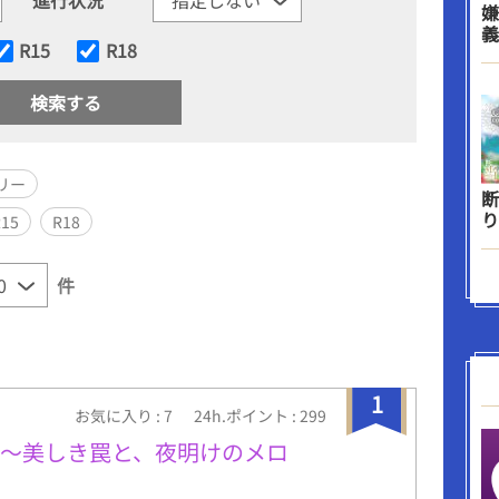
嫌
義
R15
R18
リー
断
り
R15
R18
件
1
お気に入り : 7
24h.ポイント : 299
ィ～美しき罠と、夜明けのメロ