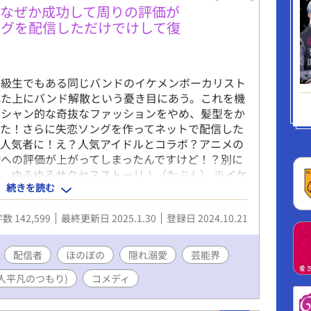
 ◆ユウリン（夕凛）隆慶の後宮の側室 バース性
がなぜか成功して周りの評価が
金茶の瞳 東洋系の美形の元・一般庶民。 高給目当て
ングを配信しただけでけして復
皇帝・隆慶と出会いフォーリンラブ。 とうとう番
成り上がり中。 (ユウリン本人も想定外のサクセ
の2作品にてお楽しみいただけます) ※異世界です
級生でもある同じバンドのイケメンボーカリスト
れた上にバンド解散という憂き目にあう。これを機
ジシャン的な奇抜なファッションをやめ、髪型をか
した！さらに失恋ソングを作ってネットで配信した
か人気者に！え？人気アイドルとコラボ？アニメの
への評価が上がってしまったんですけど！？別に
、ゆるゆるサクセスストーリ！（たぶん） ※イケ
続きを読む
カル)攻め×ちょっとぼんやり鈍感ベーシスト受け
※カクヨムで連載していた旧題：遊ばれて捨てられた
数 142,599
最終更新日 2025.1.30
登録日 2024.10.21
）を改稿して掲載しています ※突然ポエムが始ま
校生編、番外編は中学生編です。タイトル回収は二章以
._.)m
配信者
ほのぼの
隠れ溺愛
芸能界
人平凡のつもり)
コメディ