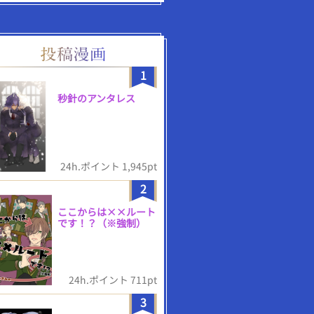
1
秒針のアンタレス
24h.ポイント 1,945pt
2
ここからは××ルート
です！？（※強制）
24h.ポイント 711pt
3