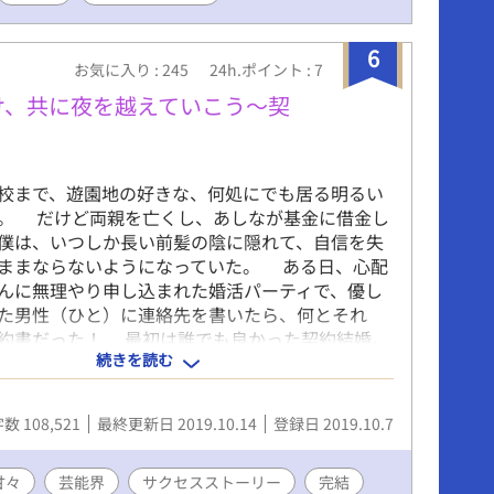
6
お気に入り : 245
24h.ポイント : 7
け、共に夜を越えていこう～契
まで、遊園地の好きな、何処にでも居る明るい
。 だけど両親を亡くし、あしなが基金に借金し
僕は、いつしか長い前髪の陰に隠れて、自信を失
ままならないようになっていた。 ある日、心配
んに無理やり申し込まれた婚活パーティで、優し
た男性（ひと）に連絡先を書いたら、何とそれ
約書だった！ 最初は誰でも良かった契約結婚。
続きを読む
好き」と「好き」が重なり、「愛してる」にな
もの障害をを越えて結ばれた時、こぼれ落ちた切
「愛」そのものなのだと知る。 切なさの涙の数
数 108,521
最終更新日 2019.10.14
登録日 2019.10.7
夜を越えていこう。
甘々
芸能界
サクセスストーリー
完結