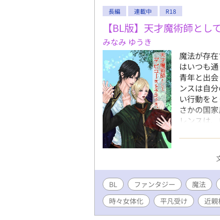
長編
連載中
R18
【BL版】天才魔術師とし
みなみ ゆうき
魔法が存在
はいつも通
青年と出会
ンスは自分
い行動をと
さかの国家
レンスは、
別、貞操も
る！！ 主
スストーリ
愛。 Ｒ描
イトノベル
BL
ファンタジー
魔法
時々女体化
平凡受け
近親