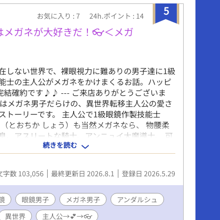
5
お気に入り : 7
24h.ポイント : 14
はメガネが大好きだ！👓＜メガ
在しない世界で、裸眼視力に難ありの男子達に1級
能士の主人公がメガネをかけまくるお話。ハッピ
完結確約です♪♪ --- ご来店ありがとうございま
説はメガネ男子だらけの、異世界転移主人公の愛さ
ストーリーです。 主人公で1級眼鏡作製技能士
翔（とおちか しょう）も当然メガネなら、 物腰柔
息、アスリートな騎士、アンニュイ大魔導士、 可
続きを読む
太子、ダンディ宰相、マッドな研究者、果ては人
、 登場する男子のことごとくにメガネをかけまく
。 心の痛む描写はほとんどありませんので、 メガ
文字数 103,056
最終更新日 2026.8.1
登録日 2026.5.29
する皆様は、どうぞごゆっくりお楽しみくださ
鏡
眼鏡男子
メガネ男子
アンダルシュ
異世界
主人公→💕→👓