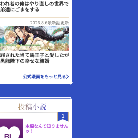
われ者の俺はやり直しの世界で
弟達にごまをする
2026.8.6最新話更新
罪された当て馬王子と愛したが
黒龍陛下の幸せな結婚
公式漫画をもっと見る
1
本編なんて知りません
ッ！