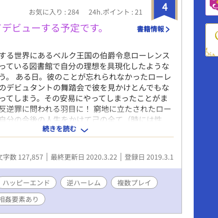
4
お気に入り : 284
24h.ポイント : 21
てデビューする予定です。
書籍情報
する世界にあるベルク王国の伯爵令息ローレンス
っている図書館で自分の理想を具現化したような
う。 ある日。彼のことが忘れられなかったローレ
のデビュタントの舞踏会で彼を見かけとんでもな
ってしまう。その安易にやってしまったことがま
反逆罪に問われる羽目に！ 窮地に立たされたロー
自分の今後の人生をかけて己の全て（時には性
続きを読む
含む）を捨てて、起死回生のチャンスに賭け
人公が稀代の天才魔術師となるべく奮闘するサクセ
ーです。 基本コメディ、時々シリアス、のち恋
文字数 127,857
最終更新日 2020.3.22
登録日 2019.3.1
写がある回には＊マークがついています。 ムーンラ
ズ様にも同時投稿。
ハッピーエンド
逆ハーレム
複数プレイ
相姦要素あり