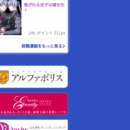
焦がれる双子は嘘を吐
く
24h.ポイント 511pt
投稿漫画をもっと見る