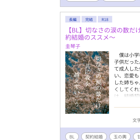
長編
完結
R18
【BL】切なさの涙の数だ
約結婚のススメ～
圭琴子
僕は小学校
子供だった
て成人した
い、恋愛も
した姉ちゃ
くしてくれ
は、結婚契
いつしか「
る。 幾つ
ない涙は、
文字
だけ、共に
BL
契約結婚
玉の輿