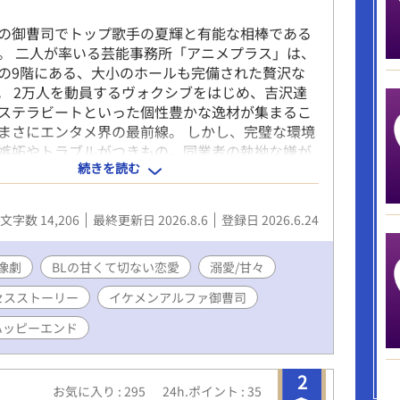
の御曹司でトップ歌手の夏輝と有能な相棒である
。 二人が率いる芸能事務所「アニメプラス」は、
の9階にある、大小のホールも完備された贅沢な
。 2万人を動員するヴォクシブをはじめ、吉沢達
ステラビートといった個性豊かな逸材が集まるこ
まさにエンタメ界の最前線。 しかし、完璧な環境
嫉妬やトラブルがつきもの。同業者の執拗な嫌が
続きを読む
忍び寄ります。 オメガのイケメン新人歌手・吉沢
に芸能界の荒波に挑戦していきます。 華やかな成
れ動く若者たちの心や、予期せぬ人間関係、そし
文字数 14,206
最終更新日 2026.8.6
登録日 2026.6.24
い愛のドラマ。 頂点を目指す若者たちと、彼らを
大人たちが織りなす、ちょっと切なくて魅力たっ
セスストーリーをお届けします。 現代の中でも自
像劇
BLの甘くて切ない恋愛
溺愛/甘々
むオメガバースの遺伝子を持つ人々。 甘い現代フ
セスストーリー
イケメンアルファ御曹司
をぜひお楽しみください！ 「※一部、性的な駆け
い場面を暗示する描写が含まれます」 毎日2話～3
ハッピーエンド
。 尚、この小説はfujossyサイトにて、第六回
y小説コンテストエントリー作品。 そのために、最終
2
1日になります。そちらは18時更新で早く読めま
お気に入り : 295
24h.ポイント : 35