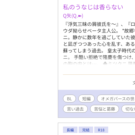
す。 この
私のうなじは香らない
を宜しくお
Q矢(Q.➽)
うれしいで
『浮気三昧の屑彼氏を〜』、『ロ
ウダ拗らせベータ主人公。 *故
ニ。静かに数年を過ごしていた彼
と凪ぎつつあった心を乱す、あ
蘇ってしまう過去。 皇太子時代
ニ。 手酷い拒絶で隆慶を傷つけ
の胸の内とは…。 ◆ミツクニ 隆
18歳 千寿侯爵家の三男で、明
病みに。望まぬ体の関係に持ち
ているのだが、実は…。 ◆シメオン
爵家次男 ミツクニのサースリン
形で快活な性格で少し軽薄に見
BL
短編
オメガバースの世
いる。 ◆ミツテル ミツクニのすぐ上
苦い過去
苦悩と葛藤
切な
目で頭脳明晰だが高圧的な性格 ◆
友にして最初の恋人 バース性 最
超美形 ぴっちぴちの18歳 コ
タレだったが、ユウリンとの出会
長編
完結
R18