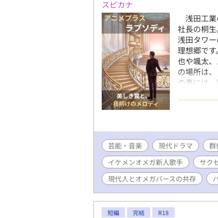
スピカナ
浅田工業
社長の桐生
浅田タワー
理想郷です
也や颯太、
の場所は、
の裏には、
らせや罠が
達也も果敢
功の裏で揺
て甘く切な
必死に守る
芸能・音楽
現代ドラマ
ぷりのサク
群
然に溶け込
イケメンオメガ新人歌手
サク
ァンタジー
引きや危う
現代人とオメガバースの共存
話19時更新
Fujoss
回が8月3
短編
完結
R18