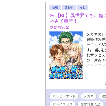
長編
連載中
なし
👓【BL】異世界でも、俺
ネ男子量産！
良音 夜代琴
メガネの存
眼鏡作製技
ーエンド&
す。 当小
れサクセス
の、遠近 
らか公爵子
愛い少年皇
外に至る迄
るお話です
ネ男子を愛
い。
ハッピーエンド
メガネ
眼
ボーイズラブ
愛され主人公