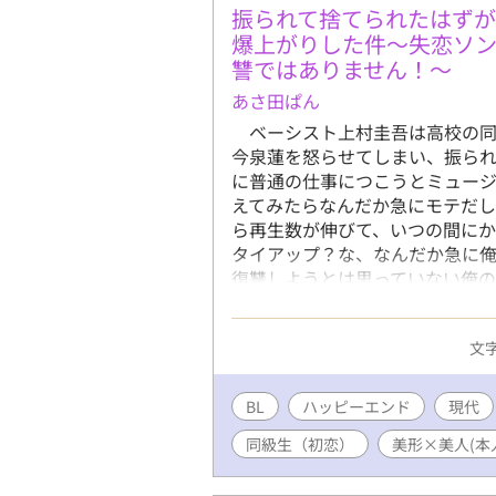
ウリンと番になって幸福度MAX。
振られて捨てられたはず
男性オメガ 20歳 長めの黒髪 
爆上がりした件～失恋ソ
にバイト感覚で入った後宮で若き
讐ではありません！～
になり、本人の意図とは関係なく
あさ田ぱん
スストーリーにつきましては上記
がナーロッパではありません。
ベーシスト上村圭吾は高校の同
今泉蓮を怒らせてしまい、振ら
に普通の仕事につこうとミュー
えてみたらなんだか急にモテだ
ら再生数が伸びて、いつの間に
タイアップ？な、なんだか急に俺
復讐しようとは思っていない俺の
メンミュージシャン(ギターボー
※R18は※でお知らせします 
文字
俺のサクセスストーリー（たぶん
りますm(._.)m ※一章は高
降になります。申し訳ありませんm(
BL
ハッピーエンド
現代
同級生（初恋）
美形×美人(本