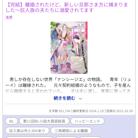
めた。 そしてついに、婚約者のアルフレッドから婚約破棄を言い
【完結】離婚されたけど、新しい旦那さま方に捕まりま
渡された……――。 （もうこれからは小説の展開なんか気にしな
した～巨人族の夫たちに溺愛されてます
いで自由に生きれるんだ……！） 学園追放＆勘当され、晴れて自
浅葱
由の身となったダリルは、高額な給金につられ、呪われていると
噂されるハウエル公爵家の使用人として働き始める。 そこで、顔
の痣のせいで心を閉ざすハウエル家令息のカイルに気に入られ、
さらには父親――ハウエル公爵家現当主であるカーティスと再婚
してほしいとせがまれ、一年だけの契約結婚をすることになった
のだが……―― 元・悪役令息が第二の人生で公爵様に溺愛される
お話です。
男しか存在しない世界「ナンシージエ」の物語。 青年（リュ
ーイ）は離縁された。 元々契約結婚のようなもので、子を産ん
だら離婚すると言われていた。 子は夫に渡し、実家に帰ってき
た青年は、夫だった者のことを想う。ひどい人だけど、青年はそ
続きを読む
れでも好きだった。 そんな青年に隣国である巨人族の国の貴族
から縁談が舞い込んだ。彼らの国では夫が複数に妻が一人という
文字数 301,706
最終更新日 2024.1.19
登録日 2023.10.28
のが当たり前だという。 子を産める身体だと証明されたから、
結婚を申し込まれたらしかった。 自分の身体などもうどうでも
BL
第11回BL小説大賞奨励賞
ハッピーエンド
いいと投げやりになっていた青年は条件をつけた。 「子が産まれ
巨人族以外とのHあり
三角関係による離婚
るとは限りませんが、絶対に離縁しないという条件であれば嫁ぎ
ます」 巨人族からも条件が提示された。 「私たち夫に抱かれる