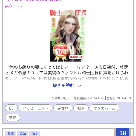
美咲アリス
「俺のお飾りの妻になってほしい」「はい？」ある日突然、貧乏
オメガ令息のユリアは美貌のヴィクトル騎士団長に声をかけられ
た。どうやら騎士団長はある理由があって結婚相手を探している
らしい。いとこ家族に虐められていたユリアは契約結婚を受け入
続きを読む
れる。豪華な屋敷での快適なお飾り妻生活が始まるが、なぜかび
っくりするほど激しい溺愛がスタートして⋯⋯？ 真面目なオメ
文字数 30,990
最終更新日 2024.4.20
登録日 2024.4.19
ガ令息と、世界最強の騎士団長。キュン&ハッピーなすれ違い異
世界ラブストーリー。※この『お飾り妻ですが家族になれまし
BL
ハッピーエンド
異世界
執着
オメガバース
た』は、長編異世界オメガバース『お飾り妻と溺愛騎士団長』の
恋愛
元になった短編です。長編版はAmazonで書籍化して頂きました
（追記・ベストセラー入りしています。2024.4/20現在BLランキ
ング）
18
長編
完結
R18