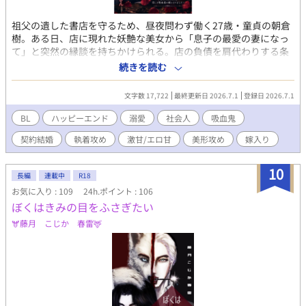
祖父の遺した書店を守るため、昼夜問わず働く27歳・童貞の朝倉
樹。ある日、店に現れた妖艶な美女から「息子の最愛の妻になっ
て」と突然の縁談を持ちかけられる。店の負債を肩代わりする条
件に釣られサインした樹だが、豪邸で待っていたのは、先日店に
続きを読む
やって来た美しい変人客・黒羽凛太郎だった。 「さっそく初夜に
入ろうか。僕のお嫁さん」 なんと彼の正体は、人間の血を欲する
文字数 17,722
最終更新日 2026.7.1
登録日 2026.7.1
吸血鬼だった！ 優しい牙と指先がもたらす極上の快楽に心も体も
蕩かされ、樹はたった一晩で奥さんとして開発されてしま
BL
ハッピーエンド
溺愛
社会人
吸血鬼
い……！？ 規格外な吸血鬼一家に嫁ぐことになった不器用青年
契約結婚
執着攻め
激甘/エロ甘
美形攻め
嫁入り
の、甘く淫らでちょっぴり過激な溺愛・異類婚姻BL！
10
長編
連載中
R18
お気に入り : 109
24h.ポイント : 106
ぼくはきみの目をふさぎたい
🫎藤月 こじか 春雷🦌