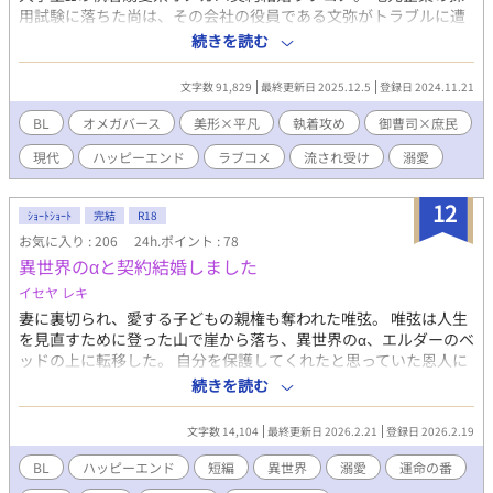
て二人はソンジュの高級マンションへ――ユンファは下等な性奴
用試験に落ちた尚は、その会社の役員である文弥がトラブルに遭
隷として虐げられていたところから一変、執事付きの驚くほど豪
っていたところを助け、それ以来、食事に行く仲となった。 大学
続きを読む
華なそこで一週間ソンジュの「契約上の恋人」として過ごすこと
四年生も終盤に差し掛かるものの、Ωであることが理由で尚の就
になるが、どうもソンジュは「契約」とは名ばかりに、ユンファ
職先はなかなか決まらない。 そこで、文弥から、「生活の面倒を
文字数 91,829
最終更新日 2025.12.5
登録日 2024.11.21
のことを本当に、狂気的なまでに愛しているようで……。 ユンフ
みるので契約結婚しませんか」と持ちかけられ、尚は快諾する
ァは幾度もソンジュに結婚を迫られ、そしてユンファもソンジュ
が……。 契約結婚ラブコメ＋エロ R18は（※）をつけます。 ※完
BL
オメガバース
美形×平凡
執着攻め
御曹司×庶民
の神のような慈愛と、悪魔のような狂愛に翻弄されつつも、その
結済※
現代
ハッピーエンド
ラブコメ
流され受け
溺愛
謎の多い美青年に強く惹かれてゆくが…――。 「僕は、貴方とは
結婚出来ません――。」 【2026年3月より始まった新制度『未管
理著作物裁定制度』における意思表示（念のため）】 非営利・営
12
ｼｮｰﾄｼｮｰﾄ
完結
R18
利を問わず、当作をふくむ当方全作品においてイラスト・作中内
お気に入り : 206
24h.ポイント : 78
文章はもちろん、表紙絵やあらすじ等ふくむ作品の一切の無断利
用を禁じます（AI学習等含む）。
異世界のαと契約結婚しました
イセヤ レキ
妻に裏切られ、愛する子どもの親権も奪われた唯弦。 唯弦は人生
を見直すために登った山で崖から落ち、異世界のα、エルダーのベ
ッドの上に転移した。 自分を保護してくれたと思っていた恩人に
襲われる唯弦と、自分のベッドに不法侵入しているΩを発見したエ
続きを読む
ルダー。 同時に発情した二人はそのまま身体を繋げるが、出会い
は最悪な割に、お互い惹かれ合う。 そこでエルダーは、お互いに
文字数 14,104
最終更新日 2026.2.21
登録日 2026.2.19
メリットのある契約結婚を唯弦に提案するのだった――。 人生の
どん底にいた唯弦が、異世界に飛ばされ運命の番と出会い、幸せ
BL
ハッピーエンド
短編
異世界
溺愛
運命の番
な人生を送るようになったお話。 スパダリα✕異世界帰りのΩ 全