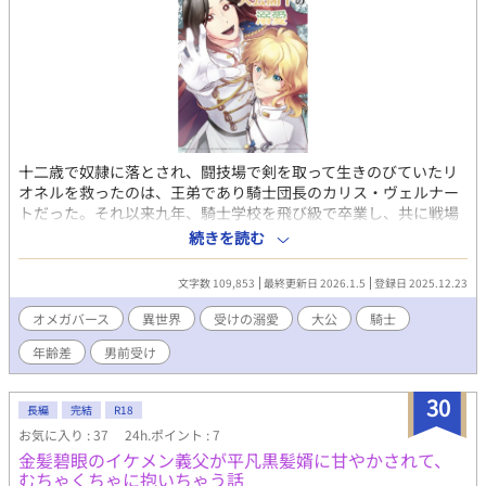
十二歳で奴隷に落とされ、闘技場で剣を取って生きのびていたリ
オネルを救ったのは、王弟であり騎士団長のカリス・ヴェルナー
トだった。それ以来九年、騎士学校を飛び級で卒業し、共に戦場
を駆け抜けたリオネルは、カリスへの想いを誰にも言えないまま
続きを読む
抱え続けてきた。 隣国との六年間の戦争が終わり、英雄として凱
旋した二人に降りかかったのは、縁談の嵐だった。互いの事情を
文字数 109,853
最終更新日 2026.1.5
登録日 2025.12.23
解消するため、カリスはリオネルに「数年後に離縁する契約結
婚」を申し出る。 しかし婚約後に明かされた衝撃の事実。アルフ
オメガバース
異世界
受けの溺愛
大公
騎士
ァの中のアルファと呼ばれてきたカリスは、実はオメガだった。
年齢差
男前受け
自分はオメガ性の弱い出来損ないだと信じ、生涯番を持つことを
諦めていたカリス。助けた子どもへの情だけで結婚を決めたと思
っていたリオネル。だが二人の間には、出会った瞬間から運命の
30
長編
完結
R18
番として引き合う力が働いていた。 これは、片想いのまま添い遂
お気に入り : 37
24h.ポイント : 7
げるつもりだった二人が、お互いを「自分のもの」にするまでの
金髪碧眼のイケメン義父が平凡黒髪婿に甘やかされて、
物語。 ※ムーンライトノベルズ、エブリスタでも掲載していま
むちゃくちゃに抱いちゃう話
す。