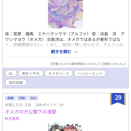
攻：宮原 颯馬 ミヤハラソウマ（アルファ） 受：淡島 洋 ア
ワシマヨウ（オメガ） 淡島洋は、オメガではあるが美形ではな
く、結婚願望がない。しかし、祖母に押し切られて、アルファの
宮原颯馬とお見合いをすることに。 しかし、どういうわけか洋
続きを読む
は、恋愛結婚は諦めたという颯馬と、愛のない契約結婚をするこ
とになるのだが……という話です。 短編で、ハッピーエンドで
文字数 20,214
最終更新日 2025.4.17
登録日 2025.4.11
す。 ※受の女装シーンが出てきます。苦手な方はご注意くださ
い。
BL
美形×平凡
オメガバース
ハッピーエンド
契約結婚
29
長編
完結
R18
お気に入り : 135
24h.ポイント : 14
オメガの大公閣下の溺愛
秋月真鳥