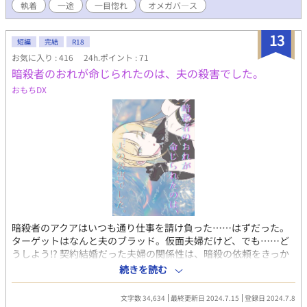
執着
一途
一目惚れ
オメガバ―ス
14話、完結済。 ※男性不妊・男性妊娠の描写が苦手な方はUター
ンください。 ※オメガバースの設定を一部使用しています。
13
短編
完結
R18
お気に入り : 416
24h.ポイント : 71
暗殺者のおれが命じられたのは、夫の殺害でした。
おもちDX
暗殺者のアクアはいつも通り仕事を請け負った……はずだった。
ターゲットはなんと夫のブラッド。仮面夫婦だけど、でも……ど
うしよう⁉︎ 契約結婚だった夫婦の関係性は、暗殺の依頼をきっか
けに大きく変わる。 無自覚カップルのすれ違いハッピーラブコメ
続きを読む
です。ゆるっとファンタジー。 R18オメガバース。 大きな商家を
経営する(?)アルファ（26）×暗殺業を隠しているオメガ（18）
文字数 34,634
最終更新日 2024.7.15
登録日 2024.7.8
※表紙イラストはpicrewのおさむメーカーを使用させていただき