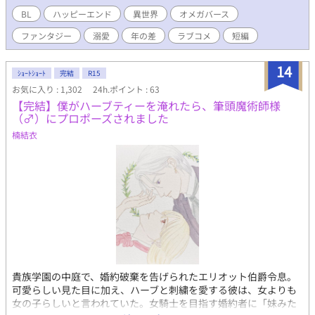
ました。
BL
ハッピーエンド
異世界
オメガバース
ファンタジー
溺愛
年の差
ラブコメ
短編
14
ｼｮｰﾄｼｮｰﾄ
完結
R15
お気に入り : 1,302
24h.ポイント : 63
【完結】僕がハーブティーを淹れたら、筆頭魔術師様
（♂）にプロポーズされました
楠結衣
貴族学園の中庭で、婚約破棄を告げられたエリオット伯爵令息。
可愛らしい見た目に加え、ハーブと刺繍を愛する彼は、女よりも
女の子らしいと言われていた。女騎士を目指す婚約者に「妹みた