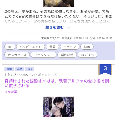
Ωの凛太。夢がある。その為に勉強しなきゃ。お金が必要。でも
ムカつくα父のお金はできるだけ使いたくない。そういう店、もあ
りだろうか……。父のお金を使うより、どんな方法だろうと自分
で稼いだ方がマシ……でもなぁやっぱりなぁ…と悩んでいた凛太
続きを読む
の前に、めちゃくちゃイケメンなαが現れた。 凛太はΩの要素が弱
い。ヒートはあるけど不定期だし、三日こもればなんとかなる。α
文字数 371,992
最終更新日 2026.6.30
登録日 2024.10.31
のフェロモンも感じないし、自身のも弱い。 なんだろこのイケメ
ン、と思っていたら、話している間に、変な話になってきた。 契
BL
ハッピーエンド
溺愛
イケメン
執着
約結婚？ 期間三年？ その間は好きに勉強していい。その後
オメガバース
ファンタジー
契約結婚
ほのぼの
も、生活の面倒は見る。デメリットは、戸籍にバツイチがつくこ
と。え、全然いいかも……。お願いします！ トリプルエスラン
ク、紫の瞳を持つスーパーαのエリートの瑛士さんの、超高級マン
3
長編
完結
R18
ション。最上階の隣の部屋。もし番になりたい人が居たら一緒に
お気に入り : 505
24h.ポイント : 759
暮らしてもいいよとか言うけど、一番勉強がしたいので！ 恋と
身請けされた銀髪オメガは、執着アルファの愛の檻で飼
か分からないしと断る。 表に夫夫アピールはするけど、それ以外
い慣らされる
は絡む必要もない、はずだったのに、なぜか瑛士さんは、オレの
部屋を訪ねてくる。そんな豪華でもない普通のオレのご飯を一緒
ひなた翠
に食べるようになる。勉強してる横で、瑛士さんも仕事してる。
「何でここに？」「居心地よくて」「いいですけど」そんな日々
が続く。いろいろ距離がちかくなってきたある時、久しぶりにヒ
ート。三日間こもるんで来ないでください。この期間だけは一応
Ωなんで、と言ったオレに、一緒に居る、と、意味の分からない瑛