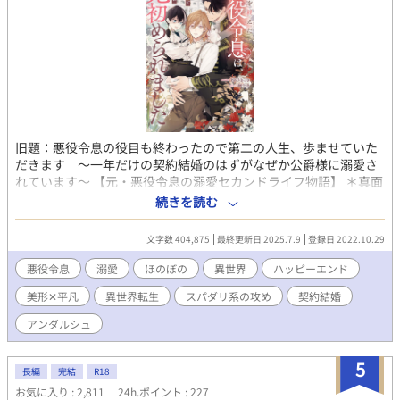
旧題：悪役令息の役目も終わったので第二の人生、歩ませていた
だきます 〜一年だけの契約結婚のはずがなぜか公爵様に溺愛さ
れています〜 【元・悪役令息の溺愛セカンドライフ物語】 ＊真面
目で紳士的だが少し天然気味のスパダリ系公爵✕元・悪役令息
続きを読む
「ダリル・コッド、君との婚約はこの場をもって破棄する！」 婚
約者のアルフレッドの言葉に、ダリルは俯き、震える拳を握りし
文字数 404,875
最終更新日 2025.7.9
登録日 2022.10.29
めた。 （……や、やっと、これで悪役令息の役目から開放され
る！） 悪役令息、ダリル・コッドは知っている。 この世界が、妹
悪役令息
溺愛
ほのぼの
異世界
ハッピーエンド
の書いたBL小説の世界だと……――。 ダリルには前世の記憶があ
美形✕平凡
異世界転生
スパダリ系の攻め
契約結婚
り、自分がBL小説『薔薇色の君』に登場する悪役令息だというこ
とも理解している。 最初は悪役令息の言動に抵抗があり、穏便に
アンダルシュ
婚約破棄の流れに持っていけないか奮闘していたダリルだが、物
語と違った行動をする度に過去に飛ばされやり直しを強いられて
5
しまう。 そのやり直しで弟を巻き込んでしまい彼を死なせてしま
長編
完結
R18
ったダリルは、心を鬼にして悪役令息の役目をやり通すことを決
お気に入り : 2,811
24h.ポイント : 227