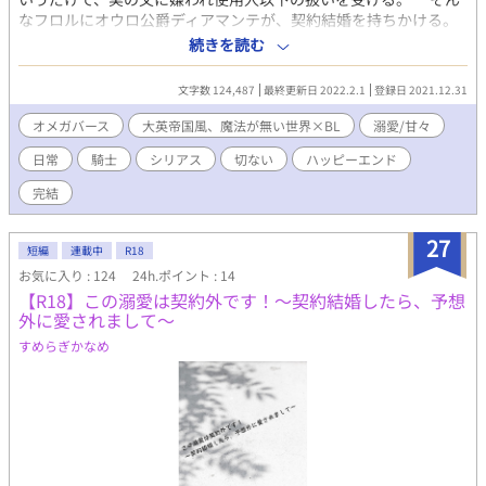
なフロルにオウロ公爵ディアマンテが、契約結婚を持ちかける。
跡継ぎの子供を1人産めば後は離婚してその後の生活を保障する
続きを読む
という条件で。 フロルは迷わず受け入れ、公爵と秘密の結婚を
し、公爵家の別邸… 白亜の邸へと囲われる。 契約結婚のはず
文字数 124,487
最終更新日 2022.2.1
登録日 2021.12.31
なのに、なぜか公爵はフロルを運命の番のように扱い、心も身体
もトロトロに溶かされてゆく。 後半からハードな展開アリ。
オメガバース
大英帝国風、魔法が無い世界×BL
溺愛/甘々
オメガバース初挑戦作なので、あちこち物語に都合の良い、ゆる
日常
騎士
シリアス
切ない
ハッピーエンド
ゆる設定です。イチャイチャとエロを多めに書きたくて始めまし
た♡ 苦手な方はスルーして下さい。
完結
27
短編
連載中
R18
お気に入り : 124
24h.ポイント : 14
【R18】この溺愛は契約外です！～契約結婚したら、予想
外に愛されまして～
すめらぎかなめ