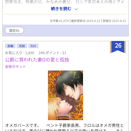
田家当主。玲美の父。かなめの義父。 ロシア系日本人の母とアメ
リカ人の父を持つ。 あることがきっかけで人生にはどうにもなら
続きを読む
ないことをしり、 何事にも無関心だったが、あることで救われ
た。 金髪に碧眼、ラグビーで鍛えた身体は程よく筋肉がついてお
文字数 41,074
最終更新日 2025.8.22
登録日 2025.8.22
り、体質なのか焼けずに白肌。美形だが、男にしか興味が無い。
いつも冷静沈着で厳格な人なのだが、かなめには…。 笹田かなめ
濃密BL
23歳 170cm 黒髪、中肉中背の平凡顔。玲美の夫。 同棲愛者だ
か、ある事情で期限付きの契約結婚をしている。 涼二が自分だけ
26
に甘える姿がたまらなく好き。 拘束、玩具、結腸責め、イマラ、
長編
完結
R18
スパンキング、尿道責めetc. -------------------------------------- 下記
お気に入り : 1,450
24h.ポイント : 21
の作品をお読み頂くとより楽しめます！ 前作
公爵に買われた妻Ωの愛と孤独
▶https://www.alphapolis.co.jp/novel/236578036/328988290
金剛＠キット
オメガバースです。 ベント子爵家長男、フロルはオメガ男性と
いうだけで、実の父に嫌われ使用人以下の扱いを受ける。 そん