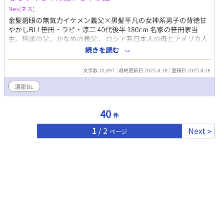
Nes(ネス)
金髪碧眼の無気力イケメン義父×黒髪平凡の女神系男子の背徳甘
やかしBL! 笹田・ラビ・涼二 40代後半 180cm 名家の笹田家当
主。玲美の父。かなめの義父。 ロシア系日本人の母とアメリカ人
の父を持つ。 あることがきっかけで人生にはどうにもならないこ
続きを読む
とをしり、何事にも無関心になる。 金髪に碧眼、ラグビーで鍛え
た身体は程よく筋肉がついており、体質なのか焼けずに白肌。美
文字数 10,897
最終更新日 2025.8.18
登録日 2025.8.18
形だが、男にしか興味が無い。いつも冷静沈着で厳格な人なのだ
が…。 笹田かなめ 23歳 170cm 黒髪、中肉中背の平凡顔。玲美の
濃密BL
夫。 同棲愛者だか、ある事情で期限付きの契約結婚をしている。
年上・外人・筋肉質の三拍子揃った涼二に対し密かに恋慕の情を
40
抱いている。 軽いNTR、中出し、媚薬、甘やかしetc…。
件
1
/ 2
Next
ページ