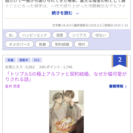
由だけで一族から虐げられてきた侑季。莫大な借金の形として嫁
ぐことになった相手は、一代で成り上がった冷酷無比なアルファ
社長・鷹栖遼一朗だった。 「愛を囁くつもりも、その身体に触れ
続きを読む
るつもりもない」 ――結ばれたのは、温もりの欠片もない契約結
婚。それでも、誰にも必要とされなかった侑季にとって、そこは
文字数 34,419
最終更新日 2026.8.5
登録日 2026.7.16
初めて与えられた「居場所」だった。 献身的に尽くす侑季に、氷
のような遼一朗の心も少しずつ溶かされていく。しかし、ある
BL
ハッピーエンド
溺愛
シリアス
切ない
夜、遼一朗の強すぎるフェロモンにあてられて、侑季の身体は予
オメガバース
執着
契約結婚
現代
定外の発情期（ヒート）を起こしてしまう。 理性を失った遼一朗
によって刻まれる、消えない「番の証」。 それは、二人が交わし
た契約を、後戻りできないほどに壊してしまうものだった。 自分
2
長編
連載中
R18
のせいで完璧な人生を汚してしまったと自分を責め続ける侑季
お気に入り : 5,062
24h.ポイント : 1,746
と、己の独占欲に戸惑いながらも止まらない遼一朗。すれ違いな
「トリプルSの極上アルファと契約結婚、なぜか猫可愛が
がらも惹かれ合う二人が辿り着く先は――。 契約から始まった、
りされる話」
不器用で一途な運命の恋。
星井 悠里
書籍情報