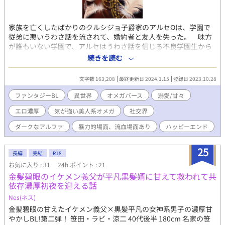
家族を亡くしたばかりのクルシジョ子爵家のアルセΩは、学園で
従弟に悪いうわさ話を流されて、婚約者と友人を失った。 味方
が誰もいない学園で、アルセはうわさ話を信じる不良学園生から
嫌がらせを受け、強姦されそうになる。学園を訪れていた竜の血
続きを読む
をひくグラーシア公爵エスパーダαが、暴行を受けるアルセを見つ
け止めに入った。 …暴行の傷が癒え、学園生活に復帰しようと
文字数 163,208
最終更新日 2024.1.15
登録日 2023.10.28
したアルセに『お前の嫁ぎ先が決まった』と、叔父に突然言い渡
される。 だが自分が嫁ぐ相手が誰かを知り、アルセは絶望し自
ファンタジーBL
異世界
オメガバース
溺愛/甘々
暴自棄になる。 そんな時に自分を救ってくれたエスパーダと再会
エロ濃厚
気が強い美人系オメガ
社交界
する。 望まない相手に嫁がされそうになったアルセは、エスパ
ーダに契約結婚を持ちかけられ承諾する。 この時アルセは知ら
ダークなアルファ
暴力的場面、流血場面あり
ハッピーエンド
なかった。 グラーシア公爵エスパーダは社交界で、呪われた血
筋の狂戦士と呼ばれていることを……。 😘お話に都合の良い、ユ
25
ルユル設定のオメガバースです。どうかご容赦を！ 😨暴力的な描
長編
完結
R18
写、血生臭い騎士同士の戦闘、殺人の描写があります。流血場面
お気に入り : 31
24h.ポイント : 21
が苦手な方はご注意を！ 😍後半エロが濃厚となります！嫌いな方
金髪碧眼のイケメン義父が平凡黒髪婿に甘えて救われて共
はご注意を！
依存濃厚初夜を迎える話
Nes(ネス)
金髪碧眼の甘えたイケメン義父×黒髪平凡の女神系男子の濃厚甘
やかしBL!第二弾！ 笹田・ラビ・涼二 40代後半 180cm 名家の笹