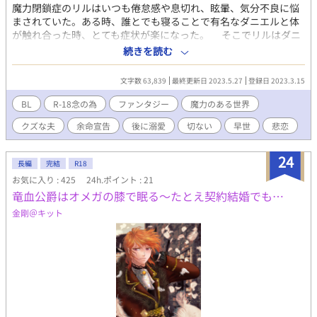
魔力閉鎖症のリルはいつも倦怠感や息切れ、眩暈、気分不良に悩
まされていた。ある時、誰とでも寝ることで有名なダニエルと体
が触れ合った時、とても症状が楽になった。 そこでリルはダニ
エルの傍にいるために、ダニエルに家族になってほしいとお願い
続きを読む
する。 ダニエルは没落した家の子で、本人も怠惰な生活をして
いるから周囲は大反対。 リルはなんとかダニエルと家族も説得
文字数 63,839
最終更新日 2023.5.27
登録日 2023.3.15
してなんと期限付きの契約結婚だが結婚できることになった。ダ
ニエルには、没落した家門が復活するまで利用してやると言わ
BL
R-18念の為
ファンタジー
魔力のある世界
れ、大喜びのリル。 たまに手を繋いでくれることに大満足。
クズな夫
余命宣告
後に溺愛
切ない
早世
悲恋
「どうしておれを信じられるんだ？」と言われて、「あなたが本
気になれはわ叶わないことなんて、ありません。それに私はあな
たが、貴族であろうとなかろうと気にしません。あなたはあなた
24
長編
完結
R18
なんですから。（興味があるのはあなたの体質だけなんで）」
お気に入り : 425
24h.ポイント : 21
ダニエルはどんな扱いをしても、自分を信じて無償で愛をくれる
竜血公爵はオメガの膝で眠る～たとえ契約結婚でも…
リルをいつしか愛するようになった。そんなことはリルは知らな
くて、彼の領地も復興したし、自分の余命を宣言された年になっ
金剛＠キット
たのでダニエルと離婚しようとする。だけど列車に止めてでも、
ダニエルはリルを追いかけて、「出ていくことは許さない」とダ
ニエルに抱きしめられる。え、なんで？ 主人公が早世します。 軽
く読めますが、タイトルの割には暗いお話と思う方もいます。 苦
手な方や不安に思う方は注意してください。 小説なろうにさんの
ムーンライトで先行登録しています。男性妊娠可能な世界観で
す。 感想いただけると嬉しいです。