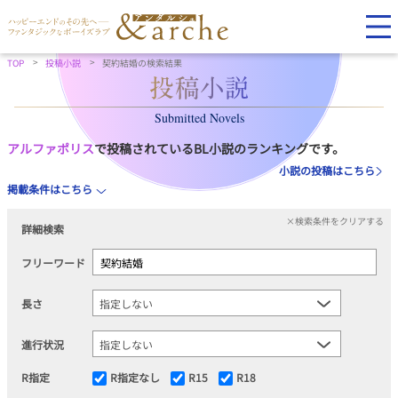
TOP
投稿小説
契約結婚の検索結果
Submitted Novels
アルファポリス
で投稿されているBL小説のランキングです。
小説の投稿はこちら
掲載条件はこちら
×検索条件をクリアする
詳細検索
フリーワード
長さ
進行状況
R指定
R指定なし
R15
R18