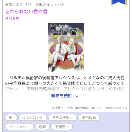
お気に入り : 206
24h.ポイント : 42
忘れられない君の香
秋月真鳥
バルテル侯爵家の後継者アレクシスは、オメガなのに成人男性
の平均身長より頭一つ大きくて筋骨隆々としてごつくて厳つくて
でかい。 両親は政略結婚で、アレクシスは愛というものを信じ
ていない。 母が亡くなり、父が借金を作って出奔した後、アレ
続きを読む
クシスは借金を返すために大金持ちのハインケス子爵家の三男、
ヴォルフラムと契約結婚をする。 アレクシスには十一年前に一
文字数 113,128
最終更新日 2025.3.7
登録日 2025.2.5
度だけ出会った初恋の少女がいたのだが、ヴォルフラムは初恋の
少女と同じ香りを漂わせていて、契約、政略結婚なのにアレクシ
BL
オメガバース
ガチムチ受け
美形攻め
スに誠実に優しくしてくる。 最初は頑なだったアレクシスもヴ
ファンタジー
溺愛
不憫受け
ォルフラムの優しさに心溶かされて……。 政略結婚から始まる