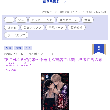
もオメガに転換して妊娠可能になって数年なのはご存じでしょ
続きを読む
う？」 「し、しかし、君はベータではあるが優秀な魔法騎士で、
三男とはいえ侯爵家の……」 「どうせ俺は“なりそこない”ですか
文字数 24,104
最終更新日 2025.3.22
登録日 2025.3.20
ら問題ありませんよ」 ベータは騎士団長の優秀な片腕ではある
が、ベータであった。名門貴族の子弟は優秀なアルファか子孫を
BL
短編
ハッピーエンド
オメガバース
溺愛
残し政略結婚の手駒としてのオメガがもとめられる。 いくら優秀
ざまぁ
英雄アルファ
平凡ベータ
契約結婚
であっても、平凡なベータは求められないのだ。ベータの“なりそ
こない”という言葉に貴族階級ばかりの騎士達は沈黙する。 そし
ボーイズラブ
て騎士団長は平民出身でありながら優秀なアルファであり、その
剣と魔法一つだけでここまで成り上がった。 その優秀な血を残せ
9
と国王に命じられるほどに、さらには相手がいないというなら
短編
完結
R18
ば、オメガである第三王女を娶れという雰囲気になっていた。オ
お気に入り : 60
24h.ポイント : 134
メガらしい美貌を誇る王女だが、その性格は大変悪いと評判
夜に溺れる契約婚〜不器用な書店主は美しき吸血鬼の嫁
の……。 「お前はそれでいいのか？」 沈黙していた騎士団長が聞
になりました〜
く。 「はい。できれば妊娠中の産休期間も業務として有給を認め
ひなた翠
ていただけるならば」 「もちろん“重要な任務”だ。許可しよう」
「ありがとうございます」 こうして、二人の契約結婚ならぬ、契
約出産はなりたった。