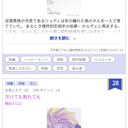
没落貴族の令息であるリュディは年の離れた弟のネルを一人で育
てていた。 あるとき偶然初恋相手の伯爵・セルヴェと再会する。
しかも、ひょんなことから彼に契約結婚を申し込まれて……！？
自分に想いなんてないはずなのに、セルヴェとの結婚生活は驚く
続きを読む
ほどに甘くて幸せで……！ ■掲載先→アルファポリス（先行公
開）、ムーンライトノベルズ ※３万文字程度の短いお話です。
文字数 9,793
最終更新日 2025.5.31
登録日 2025.5.10
短編
ハッピーエンド
溺愛
契約結婚
らぶえっち
素直になれない
執着
初恋
身分差
28
短編
完結
なし
お気に入り : 83
24h.ポイント : 14
欠けても割れても
鯛田オロロ