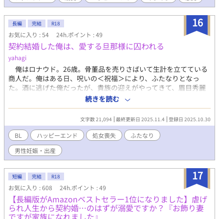
が使えるということ以外は世間一般的なオメガバース設定を使用
しております。 （魔法についてはそんなに出てきませんが…）
16
長編
完結
R18
※R18的展開には＊が付いています。 匂わせだと（＊）です。 ※
お気に入り : 54
24h.ポイント : 49
ちまちま更新しています。
契約結婚した俺は、愛する旦那様に囚われる
yahagi
俺はロナウド。26歳。骨董品を売りさばいて生計を立てている
商人だ。俺はある日、呪いの＜祝福＞により、ふたなりとなっ
た。酒に逃げた俺だったが、貴族の迎えがやってきて、眉目秀麗
な青年エレンと契約結婚する事になる。「俺はお前を愛するつも
続きを読む
りはない」とキッパリ言われたけれど、優しいエレンに心動かさ
れて、俺はいつしかエレンを愛していく。※R18表現がある場合
文字数 21,094
最終更新日 2025.11.4
登録日 2025.10.30
は、タイトルに※がつきます。※ムーンライトノベルズさんにも
公開しています。
BL
ハッピーエンド
処女喪失
ふたなり
男性妊娠・出産
17
短編
完結
R18
お気に入り : 608
24h.ポイント : 49
【長編版がAmazonベストセラー1位になりました】虐げ
られ人生から契約婚⋯のはずが溺愛ですか？『お飾り妻
ですが家族になれました』