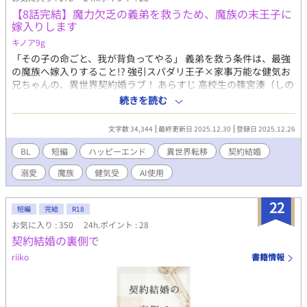
【8話完結】魔力欠乏の義弟を救うため、魔族の末王子に
嫁入りします
キノア9g
「その子の命ごと、我が背負ってやる」 義弟を救う条件は、最強
の魔族へ嫁入りすること!? 強引スパダリ王子×家事万能な健気お
兄ちゃんの、異世界契約婚ラブ！ あらすじ 高校生の篠宮湊（しの
みや みなと）は、目に入れても痛くないほど可愛がっている5歳
続きを読む
の義弟・優斗と保育園からの帰宅途中、突然異世界へ転移してし
まう。 右も左もわからない森の中で、優斗が突然の高熱に倒れ
文字数 34,344
最終更新日 2025.12.30
登録日 2025.12.26
る。診断されたのは、魔素が薄い場所では生きられない奇病『魔
力欠乏症』。 幼い弟を救う唯一の方法は、高価な魔石を与え続け
BL
短編
ハッピーエンド
異世界転移
契約結婚
るか――魔素に満ちた「魔界」へ移り住むこと。 絶望する湊の前
溺愛
魔族
健気受
AI使用
に現れたのは、銀髪に赤い瞳を持つ美しき魔族の王子・グレンだ
った。 「我の嫁になれ。そうすればそのガキの命ごと、我が背負
ってやる」 弟を救うためなら、悪魔に魂を売ることだって厭わな
22
短編
完結
R18
い。 即決で契約結婚を受け入れた湊だったが、恐ろしい場所だと
お気に入り : 350
24h.ポイント : 28
思っていた魔界での生活は、グレンからの予想外の溺愛と、美味
契約結婚の裏側で
しいご飯（湊の手料理）に彩られた甘い新婚生活で……!? 無自覚
に胃袋を掴むお兄ちゃんと、それを全力で愛でる魔王子の、溺愛
riiko
書籍情報
異世界ファンタジー！ 全8話