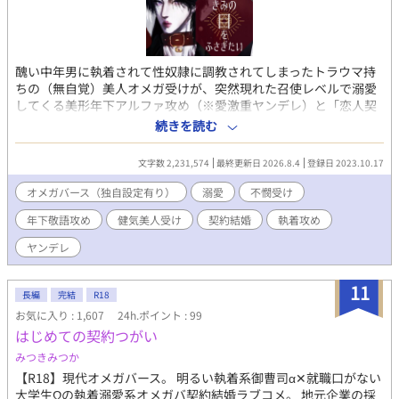
醜い中年男に執着されて性奴隷に調教されてしまったトラウマ持
ちの（無自覚）美人オメガ受けが、突然現れた召使レベルで溺愛
してくる美形年下アルファ攻め（※愛激重ヤンデレ）と「恋人契
約」を結び、地獄から天国くらい180度変わった環境でとにかく
続きを読む
結婚を迫られて（ひとまず）「婚姻契約」を結ぶ、改変オメガバ
ースBL。 主に敬語の癇癪もち執着ドＳ作家アルファ×健気儚げ、
文字数 2,231,574
最終更新日 2026.8.4
登録日 2023.10.17
でも芯強めで実はプライド高め、理屈っぽい卑屈ドＭオメガ（※
ド天然） ※受けも病んでるのでたまにヤンデレ化。 ※攻めは獣人
オメガバース（独自設定有り）
溺愛
不憫受け
化要素あり（狼、人狼、人間）。 ※今後攻め×受けで主従プレイ
年下敬語攻め
健気美人受け
契約結婚
執着攻め
（SMプレイ）も含まれそう。 【あらすじ】 「私と一週間の〝恋
人契約〟を結んでください。」 オメガ男性、27歳のユンファ（受
ヤンデレ
け）は「性奴隷契約」を交わしたケグリが経営する店で日夜働
き、身も心も性奴隷として調教されながら陵辱され、もてあそば
11
れる悲惨な日々を送っていた。 そんなある日、盲目だろう謎の美
長編
完結
R18
青年――ソンジュ（攻め）――がケグリの経営するカフェへ訪
お気に入り : 1,607
24h.ポイント : 99
れ、ユンファはその美青年から謎の多い「取材」を受けることに
はじめての契約つがい
なる。 またその内にその美青年は、なんと名家九条ヲク家の子息
みつきみつか
にして次期当主の「九条・ヲク・ソンジュ」であることが判明し
たが、そうした高い身分にありながらソンジュは性奴隷のユンフ
【R18】現代オメガバース。 明るい執着系御曹司α✕就職口がない
ァに「恋人契約」を持ちかけ、二人はその「契約」を結ぶ。 そし
大学生Ωの執着溺愛系オメガバ契約結婚ラブコメ。 地元企業の採