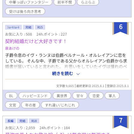
中華っぽいファンタジー
前半不憫
らぶらぶ
ことを決して拒まないように」 巨人族は青年より遥かに身体が
大きい。もしかしたら死んでしまうかもしれないと青年は思っ
受けは後ろ向き思考
た。 それでもかまわなかった。だって彼は……。 注：巨人
族の夫たち以外との性行為が最初の頃あります。最初の頃は不憫
6
ｼｮｰﾄｼｮｰﾄ
完結
R15
です。 巨人族の夫たち４人（＋α？は終わりの方）×バツ一の
青年（結婚後天使になる）のとろとろ溺愛らぶらぶハッピーエン
お気に入り : 508
24h.ポイント : 227
ドです。（最後には子どもも含めてのハッピーエンドになるので
契約結婚だけど大好きです！
ご安心を。溺愛要員がもう一人増えます） ＋αとの性行為を含
泉あけの
む場面には※がついています。ご了承ください。 天使シリーズ
子爵令息のイヴ・ランヌは伯爵ベルナール・オルレイアンに恋を
です。説明についてはfujossyを参照のこと
している。 そんな中、子爵である父からオルレイアン伯爵から求
→https://fujossy.jp/books/17868 中華ファンタジー／天使シリ
婚書が届いていると言われた。 片思いをしていたイヴは憧れのベ
ーズ／受け視点／経産夫／巨根／産卵／溺愛／乳首責め／アナル
ルナール様が求婚をしてくれたと大喜び。 しかしこの結婚は両家
続きを読む
責め／結腸責め／おもらし（小スカ）／潮吹き／総受け／授乳プ
の利害が一致した契約結婚だった。 イヴは恋心が暴走してベルナ
レイ／舌フェラ／夫に見守られながらのえっち？（愛は溢れてる
ール様に迷惑がかからないようにと距離を取ることに決めた。
／妊娠？ イラストはNEOZONEさんにお願いしました。向かって
文字数 9,665
最終更新日 2025.8.1
登録日 2025.8.1
...... 「俺と一緒に散歩に行かないか、綺麗な花が庭園に咲いてい
左から、偉明、リューイ、明輝です。 12/25 第11回BL小説大賞
るんだ」 彼はそう言って僕に手を差し伸べてくれた。 「すみま
BL
ハッピーエンド
異世界
甘々
恋愛
軍人
奨励賞ありがとうございました！
せん。僕はこれから用事があるので」 本当はベルナール様の手
文官
年の差
すれ違い/じれじれ
を取ってしまいたい。でも我慢しなくちゃ。この想いに蓋をしな
くては。 この結婚は契約だ。僕がどんなに彼を好きでも僕達が
通じ合うことはないのだから。 ※小説家になろうにも掲載してお
7
長編
完結
R18
ります ※直接的な表現ではありませんが、「初夜」という単語が
お気に入り : 2,059
24h.ポイント : 184
たびたび登場します