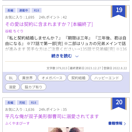
オメガバース。 受けがでかくてごついです！ ※ムーンライトノ
ベルズ様、エブリスタ様にも掲載しています。
19
長編
連載中
R18
お気に入り : 1,695
24h.ポイント : 42
その愛は契約に含まれますか？[本編終了]
谷絵 ちぐり
『私と契約結婚しませんか？』 『期限は三年』 『三年後、君は自
由になる』 ※77話で第一部[完] ※二部はリュカの兄弟メインで話
が進みます 苦手な方はご注意ください→135話で兄弟編[完] ※136
話から第三部温泉旅行珍道中編(ホラー風味ですので苦手な方はご
続きを読む
注意ください) ※153話から温泉旅行内運命の番編→165話タイト
ル回収しました→168話で温泉編[完] ※170話から脇カプ番編苦手
文字数 379,013
最終更新日 2023.12.27
登録日 2022.8.22
な方はご注意ください→187話で本編[完] ※n番煎じになるかわか
らない話です ※オメガバースです(世界観は割愛) ※ゆる設定です
BL
異世界
オメガバース
契約結婚
ハッピーエンド
ので苦手な方はご注意ください
溺愛
脇カプ有り
20
長編
完結
R18
お気に入り : 1,636
24h.ポイント : 35
平凡な俺が双子美形御曹司に溺愛されてます
ふくやまぴーす
書籍情報