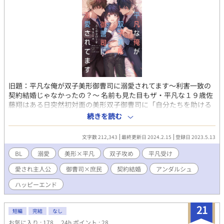
旧題：平凡な俺が双子美形御曹司に溺愛されてます〜利害一致の
契約結婚じゃなかったの？〜 名前も見た目もザ・平凡な１９歳佐
藤翔はある日突然初対面の美形双子御曹司に「自分たちを助ける
と思って結婚して欲しい」と頼まれる。 愛のない形だけの結婚だ
続きを読む
と高を括ってOKしたら思ってたのと違う展開に… 「二人は別に俺
のこと好きじゃないですよねっ？なんでいきなりこんなこ
文字数 212,343
最終更新日 2024.2.15
登録日 2023.5.13
と……！」 美形双子御曹司×健気、お人好し、ちょっぴり貧乏な
愛され主人公のラブコメBLです。 🐶2024.2.15 アンダルシュノベ
BL
溺愛
美形×平凡
双子攻め
平凡受け
ルズ様より書籍発売🐶 応援していただいたみなさまのおかげで
愛され主人公
御曹司×庶民
契約結婚
アンダルシュ
す。 本当にありがとうございました！
ハッピーエンド
21
短編
完結
なし
お気に入り : 178
24h.ポイント : 28