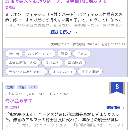
最強で美人なお飾り嫁（♂）は無自覚に無双する
竜鳴躍
ミリオン＝フィッシュ（旧姓：バード）はフィッシュ伯爵家のお
飾り嫁で、オメガだけど冴えない男の子。と、いうことになって
いる。だが実家の義母さえ知らない。夫も知らない。彼が陛下か
ら信頼も厚い美貌の勇者であることを。 幼い頃に死別した両親。
続きを読む
乗っ取られた家。幼馴染の王子様と彼を狙う従妹。 白い結婚で離
縁を狙いながら、実は転生者の主人公は今日も勇者稼業で自分の
文字数 62,451
最終更新日 2023.4.9
登録日 2023.3.29
お財布を豊かにしています。
転生者
ハッピーエンド
溺愛
ざまぁ
本当は最強主人公
隠れ美人
契約結婚
元サヤではありません
オメガバース
王子×勇者
8
短編
完結
R18
お気に入り : 1,374
24h.ポイント : 142
俺が産みます
志麻友紀
書籍情報
「俺が産みます」 ベータの発言に騎士団長室がしずまりかえっ
た。無言のアルファの騎士団長に代わり、年かさの騎士が訊ね
る。 「しかし、君はベータでは？」 「新薬が開発されてベータで