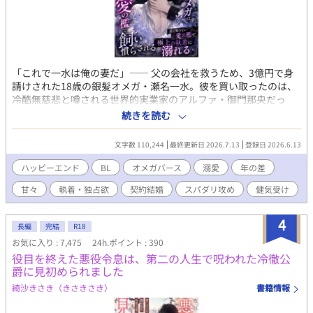
士さん。一応抑制剤はお互い打つけど、さすがにヒートは無理。
出てってと言ったら、一人でそんな辛そうにさせてたくない、
と。――ヒートを乗り越えてから関係が変わる。瑛士さん、なん
かやたら、距離が近くてあますぎて。そんな時、色んなツテで、
薬を作る夢の話が盛り上がってくる。Ωの対応や治験に向けて活
「これで一水は俺の妻だ」―― 父の会社を救うため、3億円で身
動を開始するようになる。夢に少しずつ近づくような。そんな
請けされた18歳の銀髪オメガ・瀬名一水。彼を買い取ったのは、
中、従来の抑制剤の治験の闇やΩたちへの許されない行為を耳に
冷酷無慈悲と噂される世界的実業家のアルファ・御門那央だっ
する。少しずつ証拠をそろえていくと、それを良く思わない連中
た。 愛人か、子を産むための道具として買われたはずが、激しく
が居て――。瑛士さんは、契約結婚をしてでも身辺に煩わしいこ
続きを読む
抱かれた翌朝に突きつけられたのは、まさかの『婚姻届』！？
とをなくしたかったはずなのに、なぜかオレに関わってくる。仕
「逃がさない。お前は俺の檻で生きろ」 絶対的な支配者からの宣
事も忙しいのに、時間を見つけては、側に居る。なんだか初の感
文字数 110,244
最終更新日 2026.7.13
登録日 2026.6.13
告。けれど、短い命令口調とは裏腹に、触れる手つきに滲む不器
覚。でもオレ、勉強しなきゃ！なのに…？ と、αに可愛がられて
用な優しさと熱情に、一水の心は次第に絆されていく。 単なる
翻弄されまくる話です。ぜひ✨ 表紙:クボキリツ(@kbk_Ritsu)さ
ハッピーエンド
BL
オメガバース
溺愛
年の差
「所有物」として買われたオメガが、孤独な捕食者の心を溶か
ま 素敵なイラストをありがとう…🩷✨
甘々
執着・独占欲
契約結婚
スパダリ攻め
健気受け
し、やがて唯一無二の番として並び立つまでの物語。 絶対的支配
から極上の溺愛へ。執着オメガバース開幕！
4
長編
完結
R18
お気に入り : 7,475
24h.ポイント : 390
役目を終えた悪役令息は、第二の人生で呪われた冷徹公
爵に見初められました
綺沙きさき（きさきさき）
書籍情報