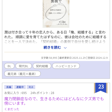
潤は付き合って十年の恋人から、ある日「俺、結婚する」と言わ
れた。 順調に愛を育てたはずなのに、彼は会社のために結婚する
ことを一人で決めた。「契約結婚」の裏側で自分を愛し続けよう
とする恋人がわからない。心の底から愛する人の愛人になるとい
続きを読む
う選択肢は絶対になかった。 だが、彼の決断の裏にはとんでもな
い事情があった。それを知ったとき、潤は…… 大人の男の十年愛
文字数 58,995
最終更新日 2025.11.29
登録日 2024.12.9
を振り返りながら綴ります。 性描写の入るシーンには タイトルに
※マークを入れているので、背後にはご注意くださいませ。
BL
現代BL
契約結婚
ハッピーエンド
義兄弟（義兄×義弟）
23
長編
連載中
R18
お気に入り : 695
24h.ポイント : 28
魔力閉鎖症なので、生きるためにはどんなにクズ男でも
傍にいます。
くまだった