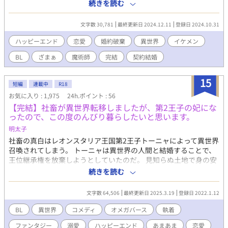
い」とバッサリ切り捨てられ、婚約解消されてしまう。 ショック
続きを読む
のあまり実家のハーブガーデンに引きこもっていたところ、王宮
魔術塔で働く兄から助手に誘われる。 喜ぶ家族を見たら断れなく
文字数 30,781
最終更新日 2024.12.11
登録日 2024.10.31
なったエリオットは筆頭魔術師のジェラール様の執務室へ向か
う。そこでエリオットがいつものようにハーブティーを淹れたと
ハッピーエンド
恋愛
婚約破棄
異世界
イケメン
ころ、なぜかプロポーズされてしまい……。 「エリオット・ハ
BL
ざまぁ
魔術師
完結
契約結婚
ワード――俺と結婚しよう」 契約結婚の打診からはじまる男同士
の恋模様。 エリオットのハーブティーと刺繍に特別な力があるこ
とは、まだ秘密──。 ⭐︎表紙イラストは針山糸様に描いていただ
15
短編
連載中
R18
きました
お気に入り : 1,975
24h.ポイント : 56
【完結】社畜が異世界転移しましたが、第2王子の妃にな
ったので、この度のんびり暮らしたいと思います。
明太子
社畜の真白はレオンスタリア王国第2王子トーニャによって異世界
召喚されてしまう。 トーニャは異世界の人間と結婚することで、
王位継承権を放棄しようとしていたのだ。 見知らぬ土地で身の安
全を守るために、トーニャとの契約結婚を受け入れることにした
続きを読む
真白。 真白は夫婦としてトーニャと一緒に過ごす中で惹かれてい
くものの、周りでは不可解な出来事が起こる。 何やらトーニャの
文字数 64,506
最終更新日 2025.3.19
登録日 2022.1.12
結婚には他にも理由があるようで…。 基本的には社畜が異世界転
移しましたが、第2王子の妃になったので、この度のんびり暮らす
BL
異世界
コメディ
オメガバース
執着
という題名そのままの内容の第2王子×社畜の溺愛BLです。 ※異
ファンタジー
溺愛
ハッピーエンド
あまあま
恋愛
世界転移者（現代人）はみなΩ（オメガ）&α（アルファ）は魔法