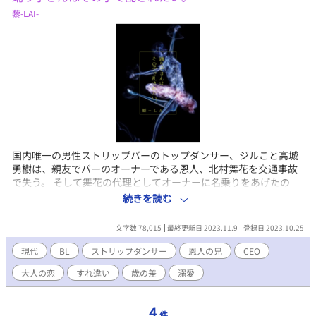
藜-LAI-
国内唯一の男性ストリップバーのトップダンサー、ジルこと高城
勇樹は、親友でバーのオーナーである恩人、北村舞花を交通事故
で失う。 そして舞花の代理としてオーナーに名乗りをあげたの
は、舞花の兄である、別企業のCEOを務める亮司だった。 勇樹を
続きを読む
舞花の恋人だったと思い込んでいる様子の亮司だが、ある切っ掛
けでその関係に亀裂が入り…… 高城勇樹(32) ダンス講師 兼 スト
文字数 78,015
最終更新日 2023.11.9
登録日 2023.10.25
リップダンサー ちょっとミステリアスな爽やかイケメン 北村亮司
(40) 会社CEO 兼 ストリップバーオーナー 正統派でクールな色男
現代
BL
ストリップダンサー
恩人の兄
CEO
◆Rシーンは※、攻め視点は⭐︎をつけておきます。
大人の恋
すれ違い
歳の差
溺愛
4
件