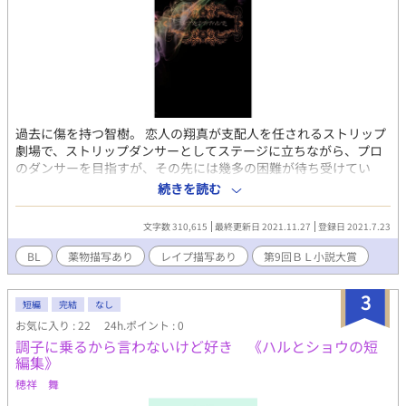
過去に傷を持つ智樹。 恋人の翔真が支配人を任されるストリップ
劇場で、ストリップダンサーとしてステージに立ちながら、プロ
のダンサーを目指すが、その先には幾多の困難が待ち受けてい
て…… 友情や愛情、嫉妬や憎悪、様々な感情が複雑に絡み合う世
続きを読む
界で、智樹は思い描く世界へと羽ばたくことが出来るのか…… ※
薬物、レイプ等の描写有り ※この作品は、過去に他サイトにて公
文字数 310,615
最終更新日 2021.11.27
登録日 2021.7.23
開した物を、一部加筆及び修正して掲載しております。
BL
薬物描写あり
レイプ描写あり
第9回ＢＬ小説大賞
3
短編
完結
なし
お気に入り : 22
24h.ポイント : 0
調子に乗るから言わないけど好き 《ハルとショウの短
編集》
穂祥 舞