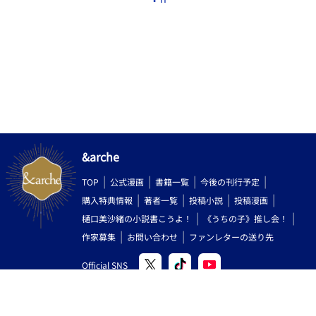
&arche
TOP
公式漫画
書籍一覧
今後の刊行予定
購入特典情報
著者一覧
投稿小説
投稿漫画
樋口美沙緒の小説書こうよ！
《うちの子》推し会！
作家募集
お問い合わせ
ファンレターの送り先
Official SNS