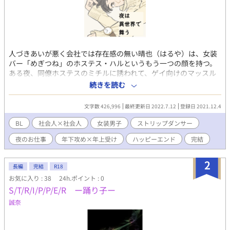
人づきあいが悪く会社では存在感の無い晴也（はるや）は、女装
バー「めぎつね」のホステス・ハルというもう一つの顔を持つ。
ある夜、同僚ホステスのミチルに誘われて、ゲイ向けのマッスル
ダンスを観た晴也は、ダンサーのショウに心惹かれる。ところが
続きを読む
ショウこと晶（あきら）は、晴也の会社の取引先の社員で、商談
に訪れた時に、何故か晴也に交際を迫って来る。ノンケで恋愛経
文字数 426,996
最終更新日 2022.7.12
登録日 2021.12.4
験ゼロの晴也は、晶をどうあしらっていいか分からず大混乱し
て……。やや腹黒わんこダンサー×ツンデレ気味女装男子、昼間
BL
社会人×社会人
女装男子
ストリップダンサー
は冴えないサラリーマン二人の、恋の話。 ☆エブリスタにも掲
夜のお仕事
年下攻め×年上受け
ハッピーエンド
完結
載中です。 ★リバではありませんが、晶がサービス精神旺盛な
ため、たまに攻めらしくない行動をとります！ ☆この物語はフ
ィクションです。実在する個人・団体とは何ら関係ございませ
2
長編
完結
R18
ん。
お気に入り : 38
24h.ポイント : 0
S/T/R/I/P/P/E/R ー踊り子ー
誠奈