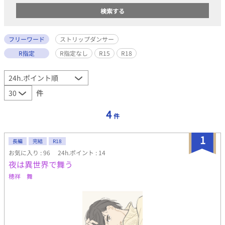
フリーワード
ストリップダンサー
R指定
R指定なし
R15
R18
件
4
件
1
長編
完結
R18
お気に入り : 96
24h.ポイント : 14
夜は異世界で舞う
穂祥 舞