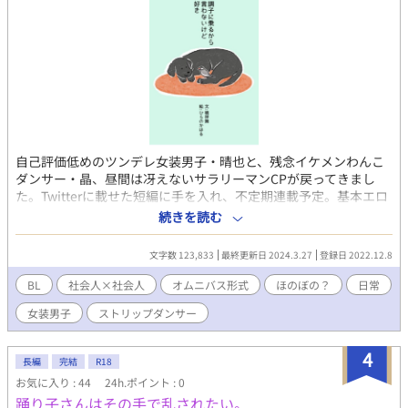
自己評価低めのツンデレ女装男子・晴也と、残念イケメンわんこ
ダンサー・晶、昼間は冴えないサラリーマンCPが戻ってきまし
た。Twitterに載せた短編に手を入れ、不定期連載予定。基本エロ
無しです。本編『夜は異世界で舞う』を未読でもお楽しみいただ
続きを読む
けるように構成します。 桜文鳥（晴也）と黒ラブラドール（晶）
の表紙絵は、ひらのかほる様
文字数 123,833
最終更新日 2024.3.27
登録日 2022.12.8
https://www.instagram.com/kaoru_hirano/ にお願いしました！
結構仲良くやっている2人のイメージで描いていただきました。あ
BL
社会人×社会人
オムニバス形式
ほのぼの？
日常
りがとうございます！ ※無断転載・自作発言等、ひらの様の著
女装男子
ストリップダンサー
作権を侵害する行為はおやめください※ ☆エブリスタにも連載し
ています。
4
長編
完結
R18
お気に入り : 44
24h.ポイント : 0
踊り子さんはその手で乱されたい。