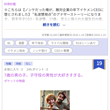
砂原紗藍
※こちらは【ノンケだった俺が、敵対企業の年下イケメンCEOに
堕とされました】 “名波慧視点”のアナザーストーリーになりま
す。 若手天才CEO・名波慧、27歳。 恋人に振られた誕生日の夜、
偶然助けた男・京介に一目惚れ。 この人を、絶対に俺のものにす
続きを読む
る――。 そして翌週の大舞台にて、運命の再会。 なんと彼は、敵
対企業ステラの専務だった。 ビジネスでは激突、プライベートで
文字数 22,405
最終更新日 2026.1.10
登録日 2026.1.10
は一途に口説き落とす。 ビジネスライバルでも諦めない。 技術
で、想いで、全てを賭けて――。 一目惚れから始まる、攻めの純
BL
溺愛
年下攻め
ライバル関係
R18シーンあり
愛ストーリー。 ※本編完結済み。 先に【ノンケだった俺が、敵対
イケメン攻め
ノンケ受け
CEO×専務
企業の年下イケメンCEOに堕とされました】 を読まれることをお
すすめします。 R描写あり。
19
短編
完結
なし
お気に入り : 3
24h.ポイント : 0
7歳の男の子。子守役の男性が大好きすぎる。
ポケットの物語