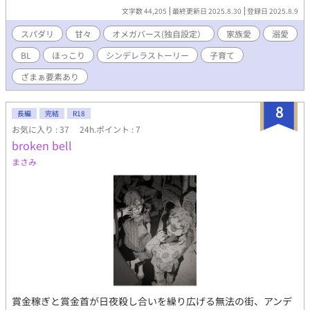
隼人は、なぜか恵介に異常な執着を見せ、挙動不審なアプローチ
文字数 44,205
最終更新日 2025.8.30
登録日 2025.8.9
を仕掛けてくる。 常識外れの溺愛、破格の贈り物、圧倒的な力。
びっくりするほどの大きな愛で、恵介と陽をまるごと包み込んで
スパダリ
甘々
オメガバース(独自設定）
家族愛
溺愛
しまう。 「三人で、本当の家族になりたいんだ」 実は、隼人にと
BL
ほっこり
シンデレラストーリー
子育て
って恵介は10年以上も探し続けた運命の人だった！ 不器用で一
途すぎるプロポーズから始まる、底なしの溺愛生活。 凍りついた
ざまぁ要素あり
心は、底なしの愛でゆっくりと溶けていく。 そして訪れる――世
界一幸せな結末。 孤独なΩがシンデレラになる、最甘オメガバー
8
ス開幕！ ＊いつもとは違うオメガバース設定なので、エロなしで
長編
完結
R18
す。 毎日1話ずつ20時更新予定です。
お気に入り : 37
24h.ポイント : 7
broken bell
まさみ
賞金稼ぎと賞金首が日夜殺し合いを繰り広げる無法の街、アンデ