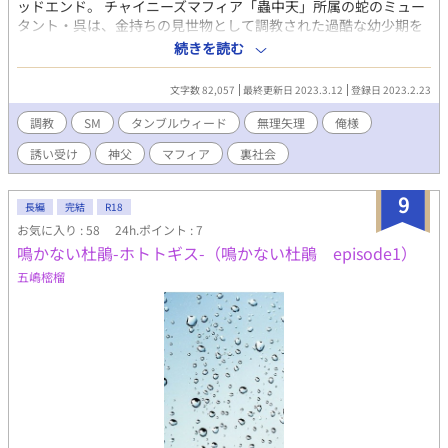
ッドエンド。 チャイニーズマフィア「蟲中天」所属の蛇のミュー
タント・呉は、金持ちの見世物として調教された過酷な幼少期を
過ごすも、現在はマフィア幹部・老大哥に取り立てられ、さらな
続きを読む
る高みを目指していた。 元相棒でスラムの教会を預かる神父は、
所帯を持ってもまるで改まる気配がない呉の破滅的な生き方を案
文字数 82,057
最終更新日 2023.3.12
登録日 2023.2.23
じる傍ら、ずるずる体の関係を続けていて……。 妻子持ちチャイ
ニーズマフィア幹部×スラムの教会の神父、元バディ腐れ縁セフ
調教
SM
タンブルウィード
無理矢理
俺様
レカップルのBL。 暴力残酷表現、男女表現もあるので注意。
誘い受け
神父
マフィア
裏社会
（俺様×淫乱/裏社会/マフィア/セフレ/バディ/トラウマ/攻めリバ/
妻子持ち/バイオレンス） まさみの創作BL小説「タンブルウィー
ド」外伝、呉×神父のカップリング中心の過去編です。 これだけ
9
長編
完結
R18
でも読めます。 後日劉視点のエピローグを追加するかもしれませ
お気に入り : 58
24h.ポイント : 7
ん。その際はSNSやここで告知します。 2023/3/12 エピローグ
鳴かない杜鵑-ホトトギス-（鳴かない杜鵑 episode1）
追加しました。 イラスト：昼行燈（@pieceof_figcake）様/にく
様
五嶋樒榴