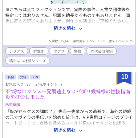
※こちらは全てフィクションです。実際の事件、人物や団体等を
特定してはおりません。犯罪を助長するものでもありません。事
実に反する記述もありますが、創作上の演出とご理解ください。
性的表現は思わせぶりには伏せていますが、かなり過激に書いて
続きを読む
います。暴力的な場面も多々あるので、そう言ったものが苦手な
方は読まないでください。 主人公、御笠グループCEOの御笠泉
文字数 325,648
最終更新日 2020.11.28
登録日 2020.6.25
水、36歳。 美しい容姿に、財力も地位も名誉も全て兼ね備えてい
ているが、ただ一つ手に入らないのは愛する美しい男、咲花流星
シリアス
群像劇
ヤクザ
警察
六代目政龍組
だけ。 そんな泉水の前に現れたのは、モデルの美青年、ワタル。
鳴かない杜鵑シリーズ
ワタルに魅了されながらも流星への思いを胸に秘める。 そしても
う1人の主人公、六代目政龍組傘下誠竜会若頭飯塚真幸、37歳。
艶のある魅力的な美貌を持つが、その美しい容姿の奥底には、静
10
長編
完結
R18
かなる凶暴性を秘めている。 立場的に結ばれないと諦めながらも
お気に入り : 27
24h.ポイント : 7
1人の男を一途に想い続ける。 泉水と真幸。決して相見えぬ光と
不°埒なロマンス〜発展途上なスパダリ候補様の性技指南
影のふたり。 しかしある事件をきっかけに、様々な男達の関係は
役を拝命しました
さらに複雑になっていく。 運命の相手を求めながらも、いつか壊
れてしまうかもしれないと思うジレンマ。 そんな危うい恋の駆け
朱童章絵
引きは終わらない。
『俺がセックスの講師!? 』 失恋＋失業からの逃避で、海外の親戚
の元でヴィラの手伝いを始めた琉斗は、VIP専用コテージのプライ
ベートビーチで、女性と揉めるワイルド系のイケメンと出逢う。
男は世界的大企業のCEO、ヴィルフリート・ハンコック。彼の部
続きを読む
屋の専属バトラーが欠けたことで、望まぬ再会を果たしたふたり