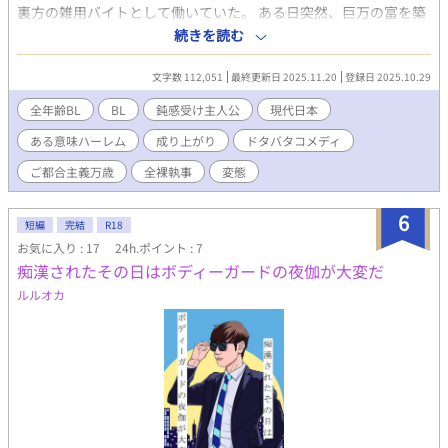
裏方の雑用バイトとして働いていた。 ある日突然、巨万の富を築
き上げたCEO《最高経営責任者》から遺産を相続されることに。
続きを読む
それにより、人生が大きく変わり始めるシンデレラストーリー。
前半は、たまにシリアスがインサートしてきますが、コメディが
文字数 112,051
最終更新日 2025.11.20
登録日 2025.10.29
全力シャトルランして戻ってきます。 後半あたりからシリアスが
本気出して、コメディが置いてきぼりをくらいますが、付かず離
全年齢BL
BL
鈍感受け主人公
現代日本
れず付いてきます。 クトゥルフっぽい要素がありますが、匂わせ
ある意味ハーレム
成り上がり
ドタバタコメディ
程度です。 ※伝説のBLゲーム「裸執事」とは、１ｍｍも関係あり
ません。 もしこの作品がアニメ化されるとしたら、OPかEDに
ご都合主義万歳
全裸執事
変態
「裸執事」の歌を使って欲しいと願っている、叶わぬ野望。
6
短編
完結
R18
お気に入り : 17
24h.ポイント : 7
痴漢されたその日はボディーガードの夜伽が大変だ
ルルオカ