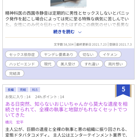
精神科医の西園寺静音は定期的に男性とセックスしないとパニッ
ク発作を起こし場合によっては死に至る特殊な病気に苦しんでい
た。女性にのみ代々伝わってきたはずのこの病気のせいで長男な
のにも関わらず当主への道が断たれた。 家で厄介者扱いされなが
続きを読む
ら育った静音は高校時代には劣等感から自らの美貌を利用して男
子生徒を誘惑する遊びに耽る。 その後医大に進学し、病の発症を
文字数 58,504
最終更新日 2021.7.23
登録日 2021.7.3
迎えると静音はセックス依存の症状に苦しみ、複数の男と寝るよ
うになる。 クリニックを開業した32歳現在、セックスの相手を見
セックス依存症
ヤンデレ要素あり
切ない
イケメン
つけては毎週水曜の休診日に男を連れ込んでいる静音。ある日弟
ハッピーエンド
現代
美人受け
すれ違い
両片想い
に参列を頼まれたパーティで高校時代自分に全く見向きもしなか
った東郷雅貴に再会する。 東郷グループのCEOとなり成功を収め
完結済
ている美丈夫に静音はなぜか心を乱された。 歪んだ欲望と捩れた
劣等感に突き動かされ静音は東郷をクリニックに誘き寄せる。 静
5
音の思惑を知らない東郷との駆け引きが始まる。 旧家の呪い的な
長編
完結
R15
雰囲気のお話です。 受けが設定上前半は不憫で可哀想な描写も多
お気に入り : 14
24h.ポイント : 14
いですが、最後はスパダリ彼氏に溺愛されてハッピーエンドで
ある日突然、知らないおじいちゃんから莫大な遺産を相
す。
続させられて、全裸の執事と地獄がもれなくセットでつ
いてきた
橋元 宏平
主人公が、巨額の遺産と全裸の執事と悪の組織に振り回される、
変態ドタバタコメディ。 主人公はエンターテインメント業界で、