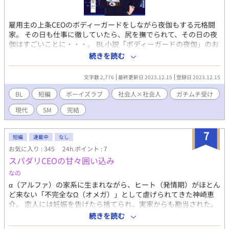
雇用主の上条CEOのボディーガードをしながら夜伽もする元格闘
家。 その日も仕事に徹していたら、尻を撫でられて、その日の夜
伽はすごいことに・・・。 BL小説「ボディーガードの夜伽」のお
まけの短編です。R18。 元の「ボディーガードの夜伽」はBL短編
続きを読む
集に収録。 電子書籍で販売中。 詳細を知れるブログのリンクは↓
にあります。
文字数 2,776
最終更新日 2023.12.15
登録日 2023.12.15
BL
短編
ボーイズラブ
社会人×社会人
ガチムチ受け
現代
SM
完結
7
短編
連載中
なし
お気に入り : 345
24h.ポイント : 7
スパダリCEOの甘々囲い込み
なの
α（アルファ）の家系に生まれながら、ヒート（発情期）がほとん
ど来ない「不完全なΩ（オメガ）」として虐げられてきた神崎恵
介。 恋人には妊娠を告げたら捨てられ、実家からも勘当された。
息子の陽（はる）だけを心の支えに、ひっそりと暮らしていた。
続きを読む
そこに現れたのは、超エリートαの財津隼人。 保育園で出会った