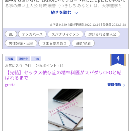
族中から虐げられ、Ωなのにネックガード無しだとβとしか見られ
る事の無い主人公 月城 湊音（つきしろ みなと）は、大学進学と
同時に実家を出て祖父母と暮らすようになる。 一方、超有名大
続きを読む
財閥のCEOであり、αとしてもトップクラスな 八神 龍哉（やがみ
たつや）は、老若男女を問わず小さな頃からモッテモテ…人間不
文字数 9,689
最終更新日 2022.12.16
登録日 2022.9.28
信一歩手前になってしまったが、ホテルのバンケットスタッフと
して働く、湊音を一目見て（香りを嗅いで？）自分の運命の番で
BL
オメガバース
スパダリイケメン
虐げられる主人公
あると分かり、部屋に連れ込み既成事実を作りどんどんと湊音を
男性妊娠・出産
ざまぁ要素あり
溺愛/執着
囲い込んでいく。 龍哉の両親は、湊音が自分達の息子よりも気
に入り、2人の関係に大賛成。 むしろ、とっとと結婚してしま
え！とけしかけ、さらには龍哉のざまぁ計画に一枚かませろとゴ
4
長編
連載中
R18
リ押ししてくる。 ※オメガバース設定で、男女性の他に第二の性
お気に入り : 741
24h.ポイント : 14
とも言われる α・β・Ω の3つの性がある。 ※Ωは、男女共にαとβ
【完結】セックス依存症の精神科医がスパダリCEOと結
の子供を産むことが出来るが、番になれるのはαとだけ。 ※上記
ばれるまで
設定の為、男性妊娠・出産の表記あり。 ※表紙は、簡単表紙メー
カーさんで作成致しました。
grotta
書籍情報