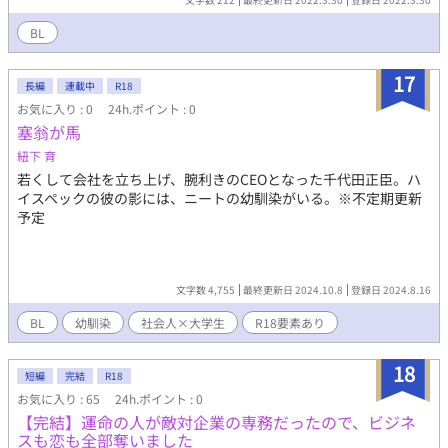
BL
17
長編
連載中
R18
お気に入り : 0
24h.ポイント : 0
塞翁が馬
紐下 育
若くして会社を立ち上げ、腕利きのCEOとなった千代田正臣。ハ
イスペックの彼の影には、ニートの幼馴染がいる。※不定期更新
予定
文字数 4,755
最終更新日 2024.10.8
登録日 2024.8.16
BL
幼馴染
社会人×大学生
R18要素あり
18
短編
完結
R18
お気に入り : 65
24h.ポイント : 0
【完結】運命の人が敵対企業の専務だったので、ビジネ
スも恋も全部奪いました