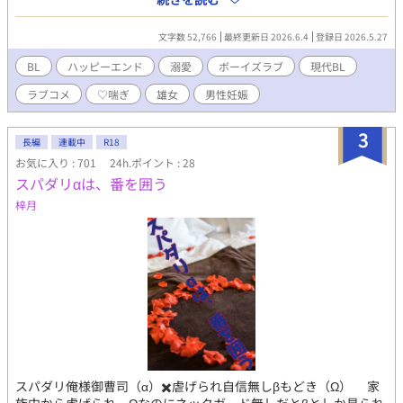
好きすぎて、現在は哲弘の会社の筆頭株主として「リーガル投
は、大鷹グループCEOという正体と、父から迫られる見合いがあ
資」を行っている。哲弘にとっては中学生の頃からの格好の資金
った。期限付きの恋は、約束のクリームパンとともに、永遠の家
文字数 52,766
最終更新日 2026.6.4
登録日 2026.5.27
源。 鮫島 烈（さめじま れつ）／ 38歳・α（アルファ） 現役警察
族へ変わっていく。 ■登場人物 甘野杏（あまの・あん） 食いし
官。バキバキの胸筋を持つ体力バカ。御堂と同じく馨にベタ惚れ
ん坊受け 「オレ」 大鷹彰（おおたか・あきら） 重め隠れCEO
BL
ハッピーエンド
溺愛
ボーイズラブ
現代BL
で、哲弘の会社の株主。何かと理由をつけては『大龍』の警護
攻め 「俺」 甘野蓮（あまの・れん） 杏の兄 大鷹優（おおた
（不審なパトロール）をしようとする。 天国の父ちゃん 馨の最愛
ラブコメ
♡喘ぎ
雄女
男性妊娠
か・ゆう） 彰の従兄弟 橘玄太（たちばな・げんた）執事兼秘書
の旦那であり、哲弘の父親。いつも賑やかな家族を見守ってい
■一言コメント 重め隠れCEO攻めｘ食いしん坊受けの溺愛BLラブ
る。
コメです。(♡喘ぎあり) ■AI活用 ・表紙（AIイラスト） ・会話テ
3
長編
連載中
R18
ンポ＆文章校正 ・タイトル/名前/タグ案 ■その他 R15相当
お気に入り : 701
24h.ポイント : 28
スパダリαは、番を囲う
梓月
スパダリ俺様御曹司（α）✖️虐げられ自信無しβもどき（Ω） 家