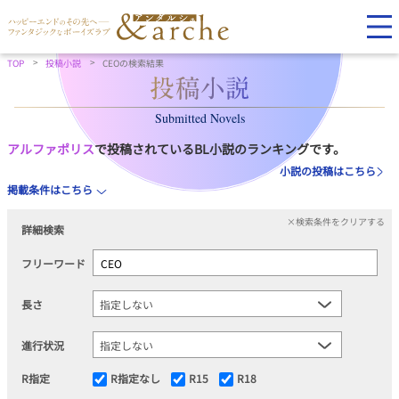
TOP
投稿小説
CEOの検索結果
Submitted Novels
アルファポリス
で投稿されているBL小説のランキングです。
小説の投稿はこちら
掲載条件はこちら
×検索条件をクリアする
詳細検索
フリーワード
長さ
進行状況
R指定
R指定なし
R15
R18