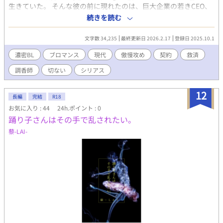
生きていた。 そんな彼の前に現れたのは、巨大企業の若きCEO、
獅子堂黎（ししどう れい）。 傲慢で冷徹なその男は、湊の小さな
続きを読む
聖域を土足で踏み荒らす。 「君を買いに来た」―― 黎は亡き母が
遺した「幻の香水」を再現させるため、湊が守りたい場所を盾
文字数 34,235
最終更新日 2026.2.17
登録日 2025.10.1
に、強引な契約を突きつけた。 都心を見下ろす豪華な鳥籠に囚わ
れた湊。 自己犠牲を「愚か」と断じる黎と、利己主義を「心がな
濃密BL
ブロマンス
現代
傲慢攻め
契約
救済
い」と軽蔑する湊。 反発しあう二人の魂は、香りを介して互いの
調香師
切ない
シリアス
奥深くに潜む「孤独」に触れてしまい……。 これは、自己否定の
呪いに縛られた天才を、傲慢な王の絶対的なエゴが解き放つ、執
着と救済の物語。
12
長編
完結
R18
お気に入り : 44
24h.ポイント : 0
踊り子さんはその手で乱されたい。
藜-LAI-