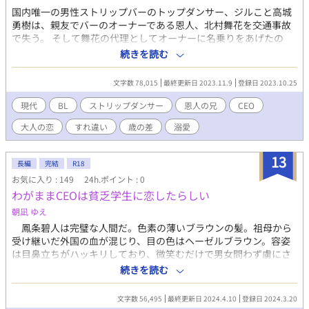
国内唯一の男性ストリップバーのトップダンサー、ジルこと高城
勇樹は、親友でバーのオーナーである恩人、北村舞花を交通事故
で失う。 そして舞花の代理としてオーナーに名乗りをあげたの
は、舞花の兄である、別企業のCEOを務める亮司だった。 勇樹を
続きを読む
舞花の恋人だったと思い込んでいる様子の亮司だが、ある切っ掛
けでその関係に亀裂が入り…… 高城勇樹(32) ダンス講師 兼 スト
文字数 78,015
最終更新日 2023.11.9
登録日 2023.10.25
リップダンサー ちょっとミステリアスな爽やかイケメン 北村亮司
(40) 会社CEO 兼 ストリップバーオーナー 正統派でクールな色男
現代
BL
ストリップダンサー
恩人の兄
CEO
◆Rシーンは※、攻め視点は⭐︎をつけておきます。
大人の恋
すれ違い
歳の差
溺愛
13
長編
完結
R18
お気に入り : 149
24h.ポイント : 0
わがままCEOは貧乏学生に恋したらしい
朝凪 ゆえ
鳳条碧人は完璧な人間だ。色素の薄いブラウンの髪。祖母から
受け継いだ外国の血が混じり、目の色はヘーゼルブラウン。容姿
は目鼻立ちがハッキリしており、微笑むだけで男女問わず虜にさ
せる魅力の持ち主。唯一の欠点は、性格が最悪に悪いことと、男
続きを読む
女ともに食い散らかす素行の悪さだ。 わがまま、自分勝手、自
分大好き人間。 碧人にとっては、他人なんてただの欲求解消の
文字数 56,495
最終更新日 2024.4.10
登録日 2024.3.20
ための道具。欲求を満たせればそれでよかった。 そんな碧人が