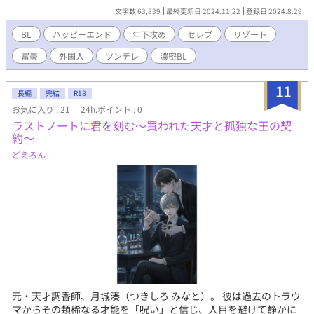
は、女性の扱いに関する意見の相違からの売り言葉に買い言葉
文字数 63,839
最終更新日 2024.11.22
登録日 2024.8.29
で、なぜか肉体関係を持つことに。しかし、顔も身体も完璧な俺
様CEOは、自信の割にテクニックはイマイチ。思わぬ形で彼の弱
BL
ハッピーエンド
年下攻め
セレブ
リゾート
点を知った琉斗に、ヴィルフリートは悔しそうに提案する
富豪
外国人
ツンデレ
濃密BL
――「君の方が経験豊富だということは認める。私に性技の指南
をしろ」と。 「性経験に乏しい、見た目はスパダリ・中身は純情
な俺様CEO」×「人懐っこくて、ちょっと奔放なリゾートバイト
11
長編
完結
R18
青年」。住む世界のまったく違うふたりの、不埒な恋の行方は!?
お気に入り : 21
24h.ポイント : 0
（この作品は小説家になろう、fujossyにも掲載しています）
ラストノートに君を刻む〜買われた天才と孤独な王の契
約〜
どえろん
元・天才調香師、月城湊（つきしろ みなと）。 彼は過去のトラウ
マからその類稀なる才能を「呪い」と信じ、人目を避けて静かに