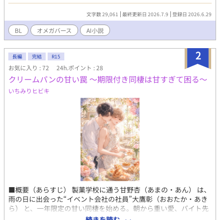
ガ、蓮見絢（はすみ・じゅん）と衝突したことで、哲弘の完璧な
脳内CPUはフリーズする。それは、現代の生物学において数億分
文字数 29,061
最終更新日 2026.7.9
登録日 2026.6.29
の一の確率で発生するという『運命の番』だった。 白百合の匂い
を纏い、首元に古い抑制カラーを巻いた絢には、ある「暗い過
BL
オメガバース
AI小説
去」があり……？ 実家の母を取り巻く騒がしい大人たちを巻き込
みながら、若き天才アルファが人生最大の『投資（初恋）』にす
2
べてを賭けて挑む、甘くてカオスなオメガバース・スピンオフ！
長編
完結
R15
【登場人物紹介】 ■ 主要人物 浅倉 哲弘（あさくら てつひろ）／
お気に入り : 72
24h.ポイント : 28
21歳・α（アルファ） 大学に通いながら、自興したIT企業のCEO
クリームパンの甘い罠 〜期限付き同棲は甘すぎて困る〜
を務める若き天才投資家。経済学とリーガルマインドで生きる冷
いちみりヒビキ
徹な合理主義者……だったが、絢に出会ってからは一途で狂気的
な独占欲を発揮する。中学のバース検査でアルファと判明して以
降、ぐんぐんと背が伸び、今では大男二人（御堂・鮫島）と並ぶ
体躯を持つ。 蓮見 絢（はすみ じゅん）／ 21歳・Ω（オメガ） 美
術系の専門書やスケッチブックを抱える、息を呑むような超美
形。哲弘の母（馨）の面影をどこか彷彿とさせるキリッとした涼
しげな目元を持つが、その奥には儚い影がある。首元には少し古
びた革製の抑制カラーを巻いている。雨上がりの夜にひっそりと
咲く白百合のような、ひどく冷ややかで甘いフェロモンを放つ。
浅倉 馨（あさくら かおる）／ 51歳・Ω（オメガ） 哲弘の母。下
町の中華料理屋『大龍』でアルバイトする、猛々しくも気高きオ
■概要（あらすじ） 製菓学校に通う甘野杏（あまの・あん） は、
メガ。哲弘が世界で一番愛し、尊敬している存在。大人二人から
雨の日に出会った“イベント会社の社員”大鷹彰（おおたか・あき
の高級な貢ぎ物を一蹴しては正座させるのが日常。 御堂 公介（み
ら） と、一年限定の甘い同棲を始める。朝から重い愛、バイト先
どう こうすけ）／ 47歳・α（アルファ） 敏腕弁護士。馨のことが
での嫉妬、スイーツデート、兄の訪問、南の島旅行。けれど彰に
続きを読む