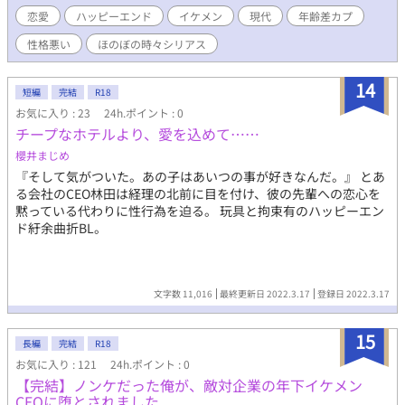
貧乏学生に恋したらしい。 ※数年前にpixivで投稿した小説をアレ
恋愛
ハッピーエンド
イケメン
現代
年齢差カプ
ンジしたものになります。 ※登場人物や設定はオリジナルです。
性格悪い
ほのぼの時々シリアス
14
短編
完結
R18
お気に入り : 23
24h.ポイント : 0
チープなホテルより、愛を込めて……
櫻井まじめ
『そして気がついた。あの子はあいつの事が好きなんだ。』 とあ
る会社のCEO林田は経理の北前に目を付け、彼の先輩への恋心を
黙っている代わりに性行為を迫る。 玩具と拘束有のハッピーエン
ド紆余曲折BL。
文字数 11,016
最終更新日 2022.3.17
登録日 2022.3.17
15
長編
完結
R18
お気に入り : 121
24h.ポイント : 0
【完結】ノンケだった俺が、敵対企業の年下イケメン
CEOに堕とされました