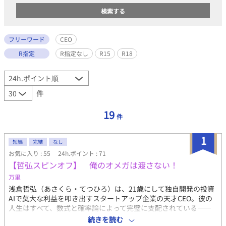
フリーワード
CEO
R指定
R指定なし
R15
R18
件
19
件
1
短編
完結
なし
お気に入り : 55
24h.ポイント : 71
【哲弘スピンオフ】 俺のオメガは渡さない！
万里
浅倉哲弘（あさくら・てつひろ）は、21歳にして独自開発の投資
AIで莫大な利益を叩き出すスタートアップ企業の天才CEO。彼の
人生はすべて、数式と確率論によって完璧に支配されている――
はずだった。 ある春の日、大学のキャンパスで一人の美しいオメ
続きを読む