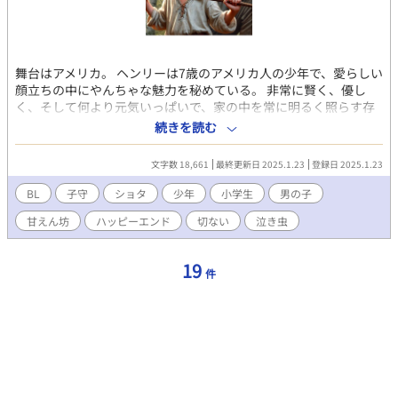
舞台はアメリカ。 ヘンリーは7歳のアメリカ人の少年で、愛らしい
顔立ちの中にやんちゃな魅力を秘めている。 非常に賢く、優し
く、そして何より元気いっぱいで、家の中を常に明るく照らす存
在だ。 ジョンはヘンリーの父親で、55歳のアメリカ人。 自分の仕
続きを読む
事に誇りを持ちながらも、何よりも息子ヘンリーを大切にしてい
る。 彼は全米でも有数の企業のCEOであり、その仕事柄厳格だ
文字数 18,661
最終更新日 2025.1.23
登録日 2025.1.23
が、ヘンリーに対しては溢れんばかりの愛情を注いでいる。 妻を
5年前に交通事故で失った後、ジョンの生活はヘンリー一人で支え
BL
子守
ショタ
少年
小学生
男の子
られている。 しかし、週末ジョンはどうしても仕事を休めず、息
甘えん坊
ハッピーエンド
切ない
泣き虫
子の面倒をいつも見てくれる母親も用事があって不在。 ジョンは
仕方なく、部下のフィルにヘンリーの面倒をお願いすることにし
た。 フィルは9歳の息子を数年前に事故で亡くしており、それが
19
件
発端で離婚。その喪失感は計り知れない。 フィルは、一人暮らし
だが、ヘンリーと過ごすことで、少しでも元気をもたらすことを
ジョンは願っている。 ヘンリーは非常に人懐っこい性格で、すぐ
にフィルにも打ち解け、二人の間に新たな絆が芽生えるだろう。
しかし、ヘンリーの、やんちゃぶりはとてもフィルの手におえる
ものではなかった。