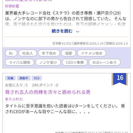
砂原紗藍
業界最大手レコード会社《ステラ》の若き専務・瀬戸京介(29)
は、ノンケなのに部下の男から告白されて困惑していた。 そんな
夜、街で絡まれた京介を助けたのは、年下の超絶イケメン・名波
慧(27)。 「俺、今日誕生日なんだ。恋人に振られて寂しくてさ
続きを読む
――。俺の家に来ない？」 優しい声。逃がさない距離感。 初めて
のキスと愛撫に、京介は"男に触れられて感じる自分"を知ってし
文字数 43,553
最終更新日 2026.1.10
登録日 2026.1.5
まう。 だが、その一週間後。 日本最大級の音楽フェス《SONIC
WAVE》―― 経済効果100億円とも言われる、その配信権を巡るプ
BL
社会人
年下攻め
溺愛
イケメン攻め
レゼン会場で、京介は息を呑んだ。 壇上に立っていたのは、あの
ライバル関係
ノンケ受け
CEO×専務
R18シーンあり
夜の青年・慧。 彼の正体は、新興配信会社《ECHO-エコー-》の
CEO。 業界では“天才”と囁かれる、ステラの最大のライバルだっ
た。 業界最大手 vs 弱小スタートアップ。 ビジネスではライバ
16
短編
連載中
R18
ル、ベッドの上では――？ 立場、プライド、そして100億のマネ
お気に入り : 5
24h.ポイント : 0
ー。 すべてを賭けた勝負の中で、二人の関係は否応なく加速して
脅され五人の肉棒を次々と嵌められる男
いく。 「もう隠さない。京介が俺の恋人だって、世界中に言いた
い」 年下天才CEOの一途すぎる溺愛 × ノンケ専務の“目覚め”。
ありふれた
一夜の過ちから始まる、 危険で甘い、ビジネス×ラブロマンス。
タイトルに苦手意識を抱いた読者はUターンをしてください。 脅
※アナザーストーリー 【運命の人が敵対企業の専務だったので、
されCEOがあーんな目やこーんな目に、、、。
ビジネスも恋も全部奪いました】 （名波慧視点）投稿しました。
文字数 212
最終更新日 2022.3.30
登録日 2022.3.30