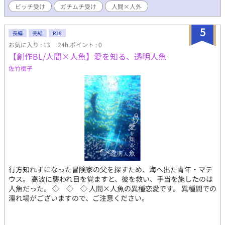
ビッチ受け
ガチムチ受け
人間×人外
5
長編
完結
R18
お気に入り : 13
24h.ポイント : 0
【創作BL/人間×人魚】愛を知る、透明人魚
佐竹梅子
行方知れずになった冒険家の父を探すため、海へ出た青年・マテ
ウス。 高波に襲われ目を覚ますと、彼を救い、手当を施したのは
人魚だった。 ◇ ◇ ◇ 人間×人魚の異種恋愛です。 異種間での
濡れ場がございますので、ご注意ください。