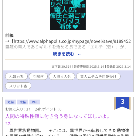
前編
→【https://www.alphapolis.co.jp/mypage/novel/save/91894527
巨躯の竜人でありギルドを治める長である「エルチ（受）」が、
人間の恋人の「ヴェクト（攻）」と共に休暇をとり、ドスケベセ
続きを読む
ックスに明け暮れるお話の後編。おおらか甘サドわんこ×ムッツ
リドスケベ強気ザコメスなCPです。 人間×人外要素やスリット
文字数 30,574
最終更新日 2025.3.14
登録日 2025.3.14
姦、尿道攻めや3点責めなど少々ハードめな内容が含まれます。
コミッションにて執筆させていただいた作品で、登場人物や世界
んほぉ系
♡喘ぎ
人間×人外
竜人ムチムチ巨躯受け
観の設定はご依頼主様に帰属いたします。ありがとうございまし
スリット姦
た！ ・web拍手 http://bit.ly/38kXFb0 ・X垢
https://twitter.com/show1write
3
短編
完結
R18
お気に入り : 37
24h.ポイント : 0
人間の特殊性癖に付き合う身になってほしいよ。
7ズ
異世界族動物園。 そこには、異世界から転移してきた動物達