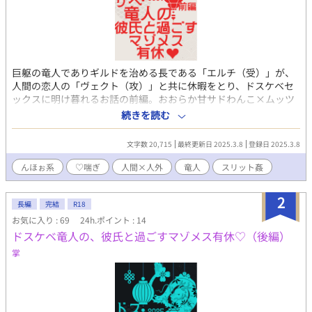
巨躯の竜人でありギルドを治める長である「エルチ（受）」が、
人間の恋人の「ヴェクト（攻）」と共に休暇をとり、ドスケベセ
ックスに明け暮れるお話の前編。おおらか甘サドわんこ×ムッツ
リドスケベ強気ザコメスなCPです。 人間×人外要素やスリット
続きを読む
姦、尿道攻めや3点責めなど少々ハードめな内容が含まれます。
コミッションにて執筆させていただいた作品で、登場人物や世界
文字数 20,715
最終更新日 2025.3.8
登録日 2025.3.8
観の設定はご依頼主様に帰属いたします。ありがとうございまし
た！ ・web拍手 http://bit.ly/38kXFb0 ・X垢
んほぉ系
♡喘ぎ
人間×人外
竜人
スリット姦
https://twitter.com/show1write
2
長編
完結
R18
お気に入り : 69
24h.ポイント : 14
ドスケベ竜人の、彼氏と過ごすマゾメス有休♡（後編）
掌