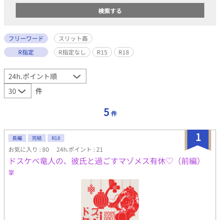
フリーワード
スリット姦
R指定
R指定なし
R15
R18
件
5
件
1
長編
完結
R18
お気に入り : 80
24h.ポイント : 21
ドスケベ竜人の、彼氏と過ごすマゾメス有休♡（前編）
掌