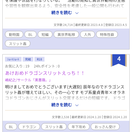
を保護や世話を行なっている。 活動の周知と異世界動物の生態
や習性を観察出来るよう、安全性を考慮した一般公開も行われて
いる。 しかし、“動物”と言う括りを決めるのは人間である。異
続きを読む
世界では、見た目も人とはかけ離れており、地球上の動物に姿が
寄っているだけで、人と同等の知能を有する異世界種が存在して
文字数 24,714
最終更新日 2023.4.8
登録日 2023.4.5
いる。言葉が通じないばっかりに、その事実に地球人はまだ気付
いていない。 庇護下の檻の中、二体の異世界種は常時習性を晒
動物園
BL
短編
異世界転移
人外
特殊性癖
され続ける。 食事も排泄も、そして交尾さえ……人間はニコニ
スリット姦
コしながら、見つめ続けている。 二体の心情も知らずに。
4
ｼｮｰﾄｼｮｰﾄ
完結
R18
お気に入り : 19
24h.ポイント : 0
あけおめドラゴンスリットえっち！！
嶋紀之/サークル「黒薔薇。」
明けましておめでとうございます(大遅刻) 辰年なのでドラゴンス
リット姦が増えてほしい、その一心です モブ系童貞青年×オラネ
コドラゴンおじさんがスリット交尾するだけの短編です。 ドラゴ
ンスリット姦書くぞ！とだけ決めて一時間で書きました。 この話
続きを読む
はpixiv、ムーンライトノベルズ、作者個人サイトにも掲載してい
ます。
文字数 2,538
最終更新日 2024.1.20
登録日 2024.1.20
BL
ドラゴン
スリット姦
年下攻め
おっさん受け