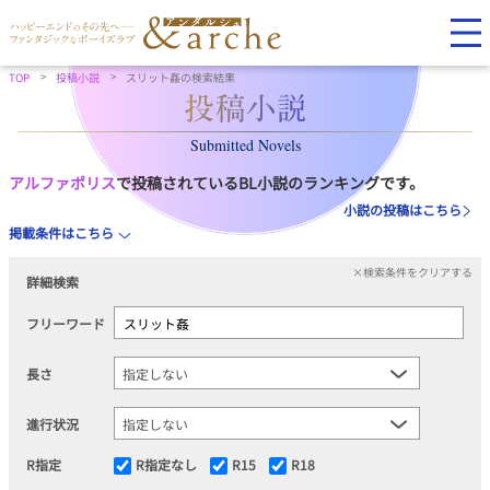
TOP
投稿小説
スリット姦の検索結果
Submitted Novels
アルファポリス
で投稿されているBL小説のランキングです。
小説の投稿はこちら
掲載条件はこちら
×検索条件をクリアする
詳細検索
フリーワード
長さ
進行状況
R指定
R指定なし
R15
R18