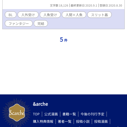
文字数 18,126
最終更新日 2020.9.1
登録日 2020.8.30
BL
人外受け
人魚受け
人間×人魚
スリット姦
ファンタジー
完結
5
件
&arche
TOP
公式漫画
書籍一覧
今後の刊行予定
購入特典情報
著者一覧
投稿小説
投稿漫画