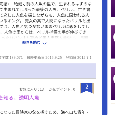
9/25完結) 絶滅寸前の人魚の里で、生まれるはずのな
て生まれてしまった最後の人魚、ベリル。 亡き曾
て恋した人魚を探しながらも、人魚に囚われる人
いるキング。 魔女の薬で人間になったベリルと出
グは、人魚と気づかないままベリルに恋をしてし
方、人魚の里からは、ベリル捕獲の手が伸びてき
へたれハンサム攻め×美人天然人魚受け。 長編
続きを読む
タジー異種族ＢＬ。 性的表現のあるシーンは真ん
【※】をつけます。 受けに異性からの軽い絡みが
びっとあります。 受け視点と攻め視点の入れ替え
文字数 189,071
最終更新日 2015.9.25
登録日 2015.7.1
均2189文字。 小説家になろう（ムーンライト）に
★81話と82話のあいだに位置するエピソード、番外
人魚の彼といっしょに』完結しました。 ※現在改
、ご不便をおかけします。
2
お気に入り : 13
24h.ポイント : 0
愛を知る、透明人魚
になった冒険家の父を探すため、海へ出た青年・