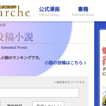
公式漫画
書籍
Official Manga
Published Books
結果
Submitted Novels
L小説のランキングです。
小説の投稿はこちら
デ
に
×検索条件をクリアする
進行状況