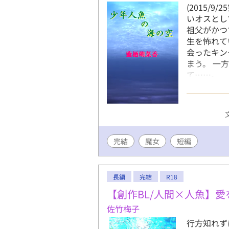
(2015/
いオスとし
祖父がかつ
生を怖れて
会ったキン
まう。 一
て……。 
現代ファン
中と終盤で
ほんのちょ
制。１話平
も掲載。 
完結
魔女
短編
短編『少年
稿中につき
長編
完結
R18
【創作BL/人間×人魚】
佐竹梅子
行方知れず