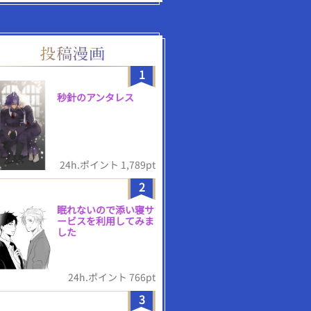
1
秒針のアンタレス
24h.ポイント 1,789pt
2
眠れないので添い寝サ
ービスを利用してみま
した
24h.ポイント 766pt
3