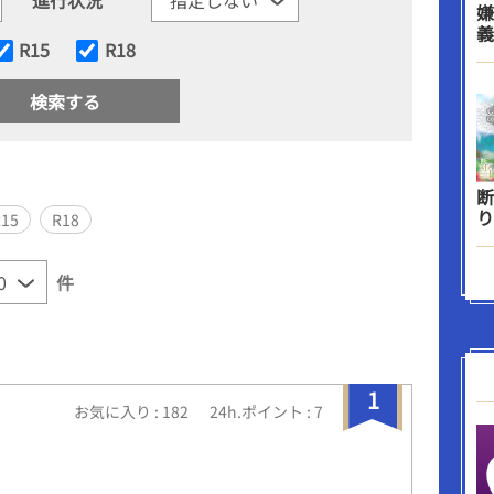
嫌
義
R15
R18
断
り
R15
R18
件
1
お気に入り : 182
24h.ポイント : 7