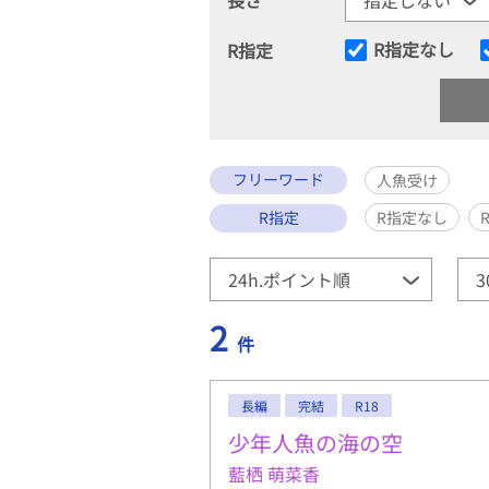
R指定なし
R指定
フリーワード
人魚受け
R指定
R指定なし
2
件
長編
完結
R18
少年人魚の海の空
藍栖 萌菜香