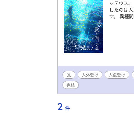
マテウス。
したのは人
す。 異種
BL
人外受け
人魚受け
完結
2
件