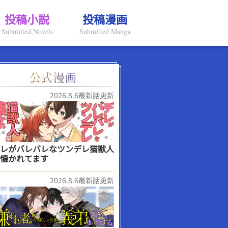
投稿小説
投稿漫画
Submitted Novels
Submitted Manga
2026.8.6最新話更新
レがバレバレなツンデレ猫獣人
懐かれてます
2026.8.6最新話更新