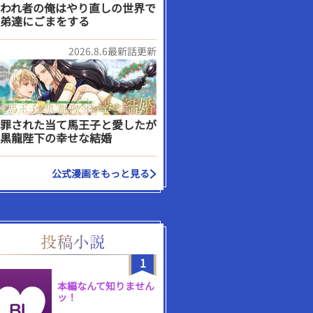
われ者の俺はやり直しの世界で
弟達にごまをする
2026.8.6最新話更新
罪された当て馬王子と愛したが
黒龍陛下の幸せな結婚
公式漫画をもっと見る
1
本編なんて知りません
ッ！