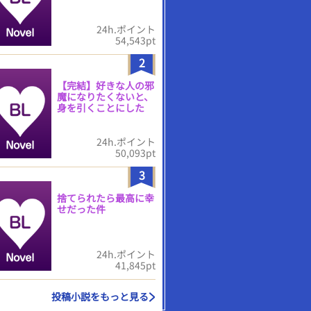
24h.ポイント
54,543pt
2
【完結】好きな人の邪
魔になりたくないと、
身を引くことにした
24h.ポイント
50,093pt
3
捨てられたら最高に幸
せだった件
24h.ポイント
41,845pt
投稿小説をもっと見る