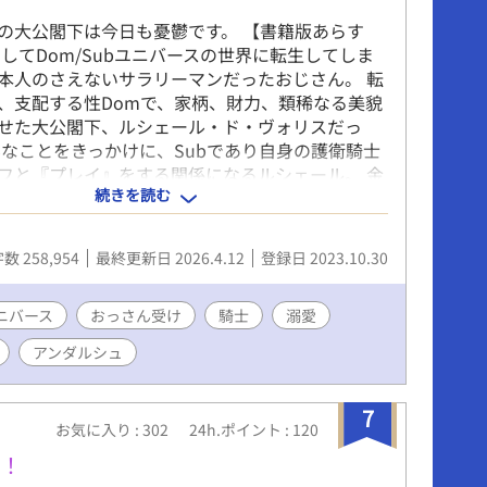
の大公閣下は今日も憂鬱です。 【書籍版あらす
としてDom/Subユニバースの世界に転生してしま
本人のさえないサラリーマンだったおじさん。 転
、支配する性Domで、家柄、財力、類稀なる美貌
せた大公閣下、ルシェール・ド・ヴォリスだっ
んなことをきっかけに、Subであり自身の護衛騎士
フと『プレイ』をする関係になるルシェール。 金
続きを読む
た容貌のレフは、主を敬い、甲斐甲斐しく奉仕し
 そんな彼にルシェールは恋慕の情を抱きはじめ、
、奉仕を重ねる中でルシェールに同じ感情を向け
数 258,954
最終更新日 2026.4.12
登録日 2023.10.30
る。 愛を深めていく二人だったが、やがて国を揺
の壮大な陰謀に巻き込まれて――!? ネットで大
色のDom受けBLが、ついに書籍化!! -----------
ユニバース
おっさん受け
騎士
溺愛
-------- ★以下、元々あったあらすじ記念に残しておき
アンダルシュ
えないサラリーマンだったオジサンは、家柄・財
類い稀なる美貌も持ち合わせた大公閣下ルシェー
ォリスに転生した。 英雄の華々しい生活に突然放
7
お気に入り : 302
24h.ポイント : 120
中の人は毎日憂鬱だった。腐男子だった彼は知っ
この世界、Dom/Subユニバースってやつだよ
だ！
「さあ気に入ったsubを娶れ」 「パートナーはいい