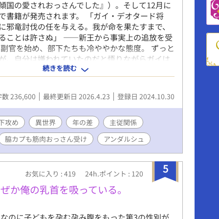
傾国の愛されおっさんでした』）。そして12月に
で書籍が発売されます。 「ガイ・デオタード将
に邪竜討伐の任を与える。我が命を果たすまで、
ることは許さぬ」 ――新王から事実上の追放を受
 副官を始め、部下たちも冷ややかな態度。 ずっと
が、自分は嫌われていたのだと悟りながらガイは
続きを読む
、邪竜討伐の旅に出る。 その際、一人の若き青年
イのお供を申し出る。 兵を辞めてまで英雄を手伝
うエリクに野心があるように感じつつ、ガイはエ
数 236,600
最終更新日 2026.4.23
登録日 2024.10.30
て旅立つ。 エリクの野心も、新王の冷遇も、部下
やかさも、すべてはガイへの愛だと知らずに――
ん受け好きに捧げる、実は愛されおっさん冒険
下攻め
異世界
年の差
主従関係
2/1ごろから書籍化記念の番外編を連載予定。二人と
脇カプも筋肉おっさん受け
アンダルシュ
テンションラブな後日談です。
5
お気に入り : 419
24h.ポイント : 120
なぜか俺の乳首を吸っている。
なのに子どもを孕む孕み腹をもった第3の性別が