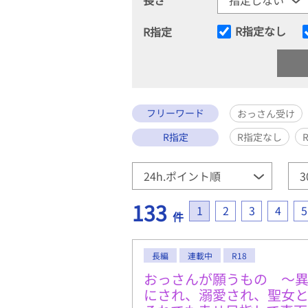
R指定なし
R指定
フリーワード
おっさん受け
R指定
R指定なし
133
1
2
3
4
5
件
長編
連載中
R18
おっさんが願うもの 〜
にされ、溺愛され、聖女