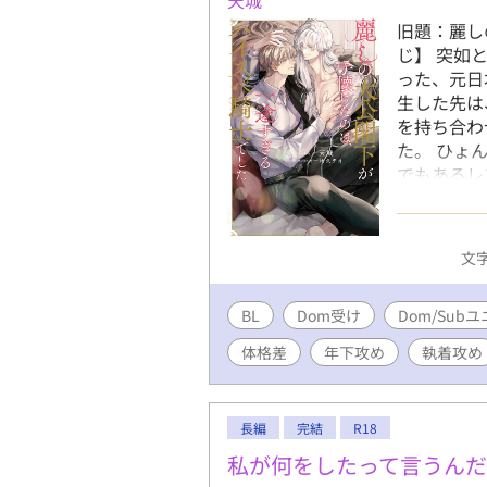
旧題：麗し
じ】 突如
った、元日
生した先は
を持ち合わ
た。 ひょ
でもあるレ
髪で大人び
てくれる。
レフもまた
文字
るようにな
るがすほど
BL
Dom受け
人気を博した異
Dom/Sub
-------
体格差
年下攻め
執着攻め
ます★ さ
力・才能と
ル・ド・ヴ
長編
完結
R18
り込まれて
ている。 
私が何をしたって言うん
ね……。 