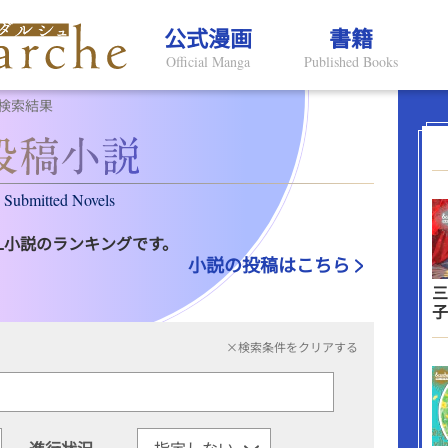
公式漫画
書籍
Official Manga
Published Books
検索結果
Submitted Novels
L小説のランキングです。
小説の投稿はこちら
三
子
×検索条件をクリアする
進行状況