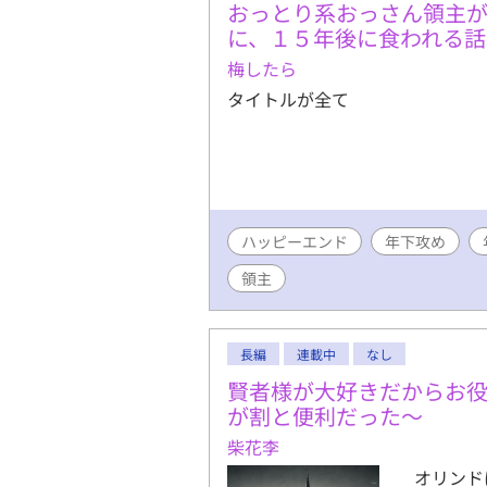
おっとり系おっさん領主
に、１５年後に食われる話
梅したら
タイトルが全て
ハッピーエンド
年下攻め
領主
長編
連載中
なし
賢者様が大好きだからお
が割と便利だった〜
柴花李
オリンド