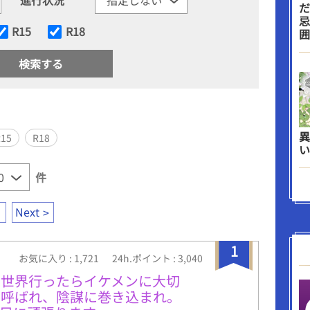
だ
忌
R15
R18
囲
異
R15
R18
い
件
Next
1
お気に入り : 1,721
24h.ポイント : 3,040
異世界行ったらイケメンに大切
と呼ばれ、陰謀に巻き込まれ。