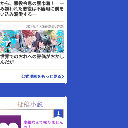
から、悪役令息の腰巾着！ ―
み嫌われた悪役は不器用に僕を
い込み溺愛する―
2026.7.30最新話更新
世界でのおれへの評価がおかし
んだが
公式漫画をもっと見る
1
本編なんて知りません
ッ！