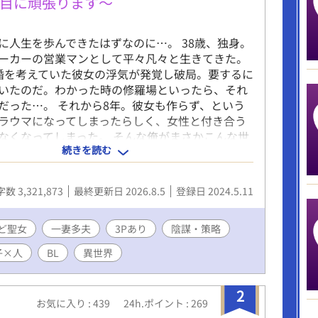
目に頑張ります〜
に人生を歩んできたはずなのに…。 38歳、独身。
ーカーの営業マンとして平々凡々と生きてきた。
婚を考えていた彼女の浮気が発覚し破局。要するに
いたのだ。わかった時の修羅場といったら、それ
だった…。 それから8年。彼女も作らず、という
ラウマになってしまったらしく、女性と付き合う
なくなってしまった。 そんな俺がまさかこんな世
続きを読む
まれるなんて。 俺は目の前で片膝を付いて手を差
る男の顔をマジマジと見つめる。 どう見たってこ
ろう。 なんで俺が…。 ※初投稿です。 ※異世界も
数 3,321,873
最終更新日 2026.8.5
登録日 2024.5.11
その世界観を知ってもらうために、説明に近い文
います。どうか飽きずに読んで頂けると幸いで
小説家になろう」にも数話遅れて投稿しています。
ど聖女
一妻多夫
3Pあり
陰謀・策略
子×人
BL
異世界
2
お気に入り : 439
24h.ポイント : 269