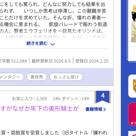
にをしても罵られ、どんなに努力しても結果を出
られず。 いつしか思考は停滞し、この艱難辛苦
ことだけを求めていた。そんな折、憧れの勇者一
る機会に恵まれる。 凱旋パレードで賑わう街道
の人、賢者エウフェリオを一目見たオリンドは、
に未練は無いと自死を選択した。だが、いざ命を
続きを読む
たその時、あろうことかエウフェリオに阻止され
しかもどういう訳だか勇者パーティに勧誘された
 これまでの人生で身も心も希望も何もかもを萎
文字数 511,084
最終更新日 2026.6.5
登録日 2024.2.25
たオリンドの、新しく楽しい冒険が始まる。 ※
現は「賢者様が大好きだからお役に立ちたい〜大
探査版〜」にて一部抜粋形式で投稿しています
ァンタジー
異世界
おっさん受け
4
お気に入り : 1,309
24h.ポイント : 149
ですがなぜか年下の美形騎士が
書籍情報
L大賞・奨励賞を受賞しました（旧タイトル『嫌われ