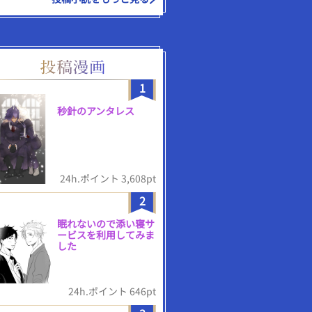
1
秒針のアンタレス
24h.ポイント 3,608pt
2
眠れないので添い寝サ
ービスを利用してみま
した
24h.ポイント 646pt