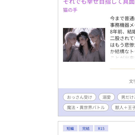
それでも幸せ目指して真面
猫の手
今まで普通
事務機器メ
8年前、結
二股されて
はもう悲惨
か結構なト
ことが出来
界に放り込
し出してい
れは求愛だ
文字
のですが、
が多いと思
おっさん受け
溺愛
す。 ※「
男だけ
魔法・異世界バトル
獣人＋王
短編
完結
R15