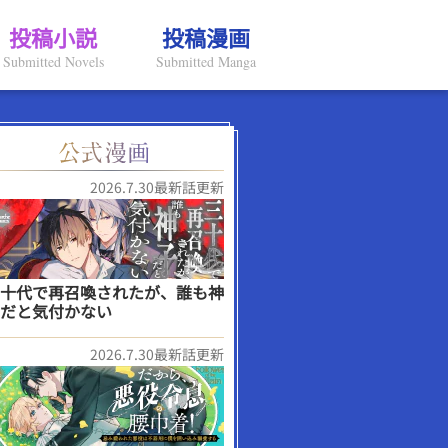
投稿小説
投稿漫画
Submitted Novels
Submitted Manga
2026.7.30最新話更新
十代で再召喚されたが、誰も神
だと気付かない
2026.7.30最新話更新