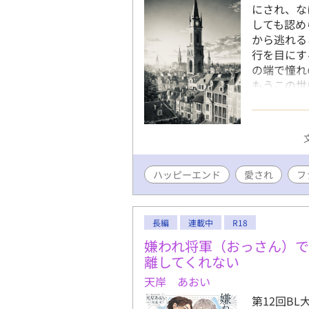
にされ、な
しても認め
から逃れる
行を目にす
の端で憧れ
もうこの世
断とうとし
てしまう。
のだった。
縮させてい
年齢指定表
ハッピーエンド
愛され
人の時間を
フ
長編
連載中
R18
嫌われ将軍（おっさん）
離してくれない
天岸 あおい
第12回B