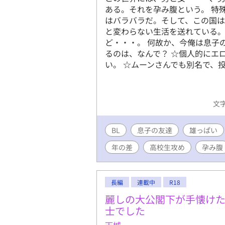
ある。それを孕み腹という。 特
はバラバラだ。そして、この国
と変わらない生活を送れている。
ど・・・。 何故か、今俺は息子
るのは、なんで？ ☆個人的にエ
い。 ☆ムーンさんでも別名で、
文字
BL
息子の友達
雄っぱい
年の差
高校生攻め
孕み腹
長編
連載中
R18
麗しの大公閣下が手懐け
士でした
天城