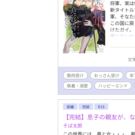
将軍、実は
新タイトル
軍、そなた
この国に戻
けたガイ。
感じていた
王命を受け
エリクがガ
いたいとい
文字
リクを連れ
たちの冷や
筋肉受け
おっさん受け
筋肉おっさ
年
譚。 ※1
執着・溺愛
ハッピーエンド
一匹のハイ
長編
完結
R18
【完結】息子の親友が、
そば太郎
この世界には、男と女・・・、男