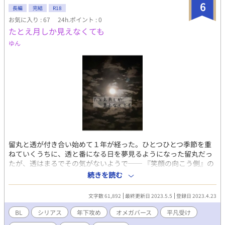
をつけます。上記予定 《お知らせ》 異世界『アンダム』の物語と
6
その仲間たちに心が救われていく。一度生き別れたイオとの再会
長編
完結
R18
いう設定でシリーズものを考えています。 『お話シリーズ』で
を果たすお話
お気に入り : 67
24h.ポイント : 0
す。 本編の『王子妃セスから冒険者レノになった話』に登場する
たとえ月しか見えなくても
キャラクターたちが沢山出てきます。シリーズものでお楽しみ頂
けましたら幸いです。 ★シリーズ第１弾（本編） 『王子妃セスか
ゆん
ら冒険者レノになった話』 ・アンティジェリア王国第３王子レオ
ナルドと薬剤魔法師セスのお話 ★シリーズ第２弾 『大公令息ルシ
オとアイツの話』 ・リティニア王国第３王子ヒューベルトとその
幼なじみで大公家嫡男である側近ルシオの幼少期からともに成長
していくお話 ★シリーズ第３弾 『エルフの恋の話』 ・エルフィン
ド王国王弟の第３王子エルフィードのすれ違い大恋愛のお話 ★シ
リーズ第４弾 『迷子の天使の話』 ・西国タリアネシア王国第２王
子ユージーンと下級貴族の４男ノアのお話 ★シリーズ第５弾 『狼
獣人の幸せ探しの話』 ・狼獣人のレヴィーは９才の時に父親に殺
さられかけ、人間のイオの両親に拾われる。暴力や犯罪に巻き込
留丸と透が付き合い始めて１年が経った。ひとつひとつ季節を重
まれながら生きる事を諦めた時、アンティジェリア王国第３王子
ねていくうちに、透と番になる日を夢見るようになった留丸だっ
妃セス(冒険者レノ)と出会い、その仲間たちに心が救われてい
たが、透はまるでその気がないようで── 『笑顔の向こう側』の
く。一度生き別れたイオとの再会を果たすお話
シーズン２。海で結ばれたふたりの恋の行方は？ ※こちらは『黒
続きを読む
十字』に出て来るサブカプのストーリー『笑顔の向こう側』の続
きになります。 初めての方は『黒十字』と『笑顔の向こう側』を
文字数 61,892
最終更新日 2023.5.5
登録日 2023.4.23
読んでからこちらを読まれることをおすすめします……が、『笑
顔の向こう側』から読んでもなんとか分かる、はず。
BL
シリアス
年下攻め
オメガバース
平凡受け