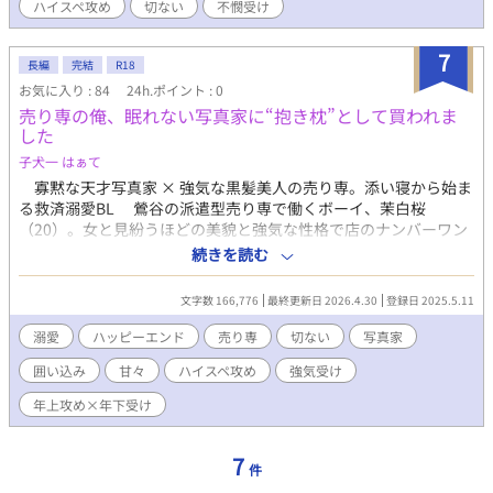
ハイスペ攻め
切ない
不憫受け
7
長編
完結
R18
お気に入り : 84
24h.ポイント : 0
売り専の俺、眠れない写真家に“抱き枕”として買われま
した
子犬一 はぁて
寡黙な天才写真家 × 強気な黒髪美人の売り専。添い寝から始ま
る救済溺愛BL 鶯谷の派遣型売り専で働くボーイ、茉白桜
（20）。女と見紛うほどの美貌と強気な性格で店のナンバーワン
を誇る桜は、ある日、不思議な客と出会う。 人気写真家の真柴
続きを読む
睦月（27）。 有名女優の撮影も手がける寡黙な天才写真家であ
りながら、彼が桜に求めたのは性的サービスではなく──ただ隣
文字数 166,776
最終更新日 2026.4.30
登録日 2025.5.11
で眠ることだった。 重度の不眠症に悩む真柴は、なぜか桜と添
い寝をした時だけ安らかに眠れるという。 奇妙な関係のまま何
溺愛
ハッピーエンド
売り専
切ない
写真家
度か会ううちに、桜は次第に真柴に興味を抱き始める。しかしあ
囲い込み
甘々
ハイスペ攻め
強気受け
る日、桜は常連客から暴行を受けてしまう。 傷ついた桜を見た
真柴は静かに言った。 「俺が桜を買う。俺の抱き枕になって、隣
年上攻め×年下受け
で眠ってくれ」 売り専を辞め、真柴の家で“専属抱き枕兼ハウ
スキーパー”として暮らすことになった桜。 寡黙で感情を表に
出さない真柴。それでも彼の優しさは、どこまでも静かで、どこ
7
件
までも深かった。 やがて桜は気づいてしまう。真柴もまた、誰