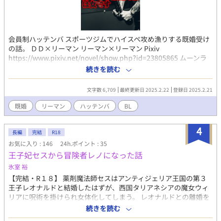
会員制ハッテンバ スポーツジムでハイスペ攻め漁りする既婚受け
の話。 ＤＤ×リーマン リーマン×リーマン Pixiv
https://www.pixiv.net/novel/show.php?id=23805865 ムーンラ
イトノベルズ https://novel18.syosetu.com/n1822jz/ fujossy
続きを読む
https://fujossy.jp/books/30691
文字数 6,709
最終更新日 2025.2.22
登録日 2025.2.21
既婚
リーマン
ハッテンバ
BL
4
長編
完結
R18
お気に入り : 146
24h.ポイント : 35
王子妃セスから冒険者レノになった話
氷室 裕
【完結・R１８】 薬剤魔法師セスはアンティジェリア王国の第３
王子レオナルドと結婚したはずが、西国タリアネシアの魔女ウィ
リアに呪術を掛けられ女体化してしまう。 レオナルドとの離婚を
決心し、城を出て冒険者を目指す物語。 無自覚、無防備で快楽に
続きを読む
弱いセスの新たな出会いと恋心。 セスだけを一途に愛するレオナ