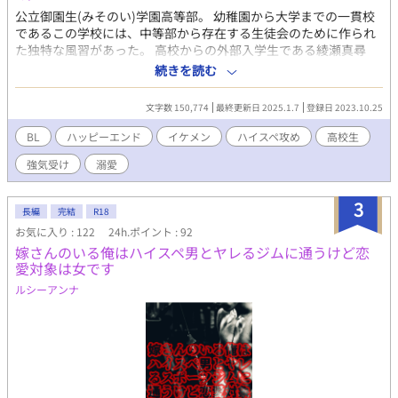
る。 アリを見ない為に地方に移ったルカ。実はここは、アリの叔
公立御園生(みそのい)学園高等部。 幼稚園から大学までの一貫校
父が経営する領地。そこでたった半年の間に朗らかで輝いていた
であるこの学校には、中等部から存在する生徒会のために作られ
アリの変わり果てた姿を見てしまい――。 ハイスペ不眠攻めxお
た独特な風習があった。 高校からの外部入学生である綾瀬真尋
人好し平凡受けのファンタジーBLです。ハピエン。
は、二週間経っても幼馴染みの長谷川倖人以外と親しく出来ない
続きを読む
でいたのだが、ある日の食堂で思わぬ事態に遭遇する。 学校の風
習など何も知らない真尋は、生徒会長の香月廉からとんでもない
文字数 150,774
最終更新日 2025.1.7
登録日 2023.10.25
事を言われてしまい大反発。 立場なども忘れて怒鳴りつけるもの
の意味はなく、それにブチ切れた真尋は、とりあえず関わらない
BL
ハッピーエンド
イケメン
ハイスペ攻め
高校生
ようにしようと逃げ回ることにし───。 俺様美形攻め×生意気
強気受け
溺愛
強気美人受け *受けの口悪いです* ※性的描写有り オリジナル設
定あります。
3
長編
完結
R18
お気に入り : 122
24h.ポイント : 92
嫁さんのいる俺はハイスペ男とヤレるジムに通うけど恋
愛対象は女です
ルシーアンナ