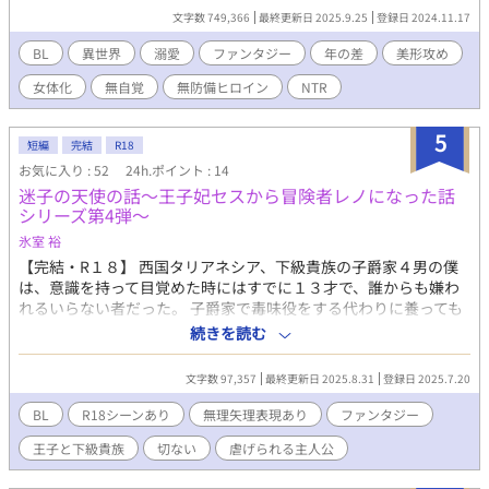
ルドの苦悩と苦労。 セスとレオナルドのすれ違いＢＬラブストー
文字数 749,366
最終更新日 2025.9.25
登録日 2024.11.17
リー。 BL/TS(女体化)性交/執着攻め/ハイスペ攻め/王子と平民/ノ
ンケ受け/無自覚受け/無理矢理/アナル/開発/玩具/アナルプラグ/ア
BL
異世界
溺愛
ファンタジー
年の差
美形攻め
ナルビーズ/張形/尿道責め/フェラ/強制性交/淫語/中出し/言葉責
女体化
無自覚
無防備ヒロイン
NTR
め/ドライオーガズム/快楽堕ち/オノマトペ/69/凌辱/暴力 ・R18に
は※印をつけます。 苦手な方はお目に触れませんようお願いしま
す。 ・処女作の為、勉強不足や都合設定が多分にあるかと思いま
5
短編
完結
R18
すが、ご容赦ください。 ・毎日21時 次話公開予定です。 《お知
お気に入り : 52
24h.ポイント : 14
らせ》 異世界『アンダム』の物語という設定でシリーズものを考
迷子の天使の話～王子妃セスから冒険者レノになった話
えています。 『お話シリーズ』です。 本編の『王子妃セスから冒
シリーズ第4弾～
険者レノになった話』に登場するキャラクターたちが沢山出てき
ます。シリーズものでお楽しみ頂けましたら幸いです。 ★シリー
氷室 裕
ズ第１弾（本編） 『王子妃セスから冒険者レノになった話』 ・ア
【完結・R１８】 西国タリアネシア、下級貴族の子爵家４男の僕
ンティジェリア王国第３王子レオナルドと薬剤魔法師セスのお話
は、意識を持って目覚めた時にはすでに１３才で、誰からも嫌わ
★シリーズ第２弾 『大公令息ルシオとアイツの話』 ・リティニア
れるいらない者だった。 子爵家で毒味役をする代わりに養っても
王国第３王子ヒューベルトとその幼なじみで大公家嫡男である側
らっていたある日、王宮に毒味役として家族に売られてしまう。
続きを読む
近ルシオの幼少期からともに成長していくお話 ★シリーズ第３弾
でもやっぱりそこでも嫌われていて、理由が分からない僕には生
『エルフの恋の話』 ・エルフィンド王国王弟の第３王子エルフィ
きる希望なんてなかった。せめて早く毒で死ねたらと願っても、
文字数 97,357
最終更新日 2025.8.31
登録日 2025.7.20
ードのすれ違い大恋愛のお話 ★シリーズ第４弾 『迷子の天使の
何故か死ぬことが出来なかった。 なぜ嫌われるのか、僕がいった
話』 ・西国タリアネシア王国第２王子ユージーンと下級貴族の４
い何をしてしまったのか。１３歳よりも前の記憶がないのはどう
BL
R18シーンあり
無理矢理表現あり
ファンタジー
男ノアのお話 ★シリーズ第５弾 『狼獣人の幸せ探しの話』 ・狼獣
してなの？ そんな絶望のなかで・・ BL性交/ハイスペ攻め/ノンケ
人のレヴィーは９才の時に父親に殺さられかけ、人間のイオの両
王子と下級貴族
切ない
虐げられる主人公
受け/無自覚受け/無理矢理/アナル/開発/張形/尿道責め/フェラ/淫
親に拾われる。暴力や犯罪に巻き込まれながら生きる事を諦めた
語/中出し/ドライオーガズム/快楽堕ち/凌辱/暴力 ・R18には※印
時、アンティジェリア王国第３王子妃セス(冒険者レノ)と出会い、