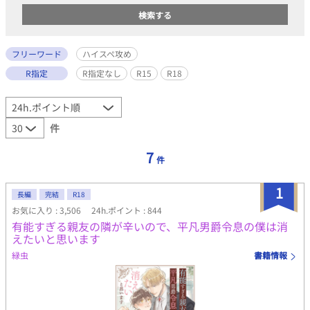
フリーワード
ハイスペ攻め
R指定
R指定なし
R15
R18
件
7
件
1
長編
完結
R18
お気に入り : 3,506
24h.ポイント : 844
有能すぎる親友の隣が辛いので、平凡男爵令息の僕は消
えたいと思います
緑虫
書籍情報