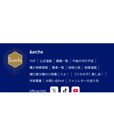
にも言えない過去を抱えて生きていることに。 孤独な写真家
と、愛を知らない売り専。 互いの傷に触れながら、二人の距離
は少しずつ近づいていく。 そしていつしか桜は、真柴が追い求
める“たった一人の被写体”になっていく──。 添い寝から始ま
る、救済と溺愛のセラピーBL。 ┈┈┈┈┈┈┈ ❁ ❁ ❁
┈┈┈┈┈┈┈┈ ※この作品はフィクションです。 ※受けがクソ
客に傷つけられる描写あり。※行為を含むページには「R18」を
記載
&arche
TOP
公式漫画
書籍一覧
今後の刊行予定
購入特典情報
著者一覧
投稿小説
投稿漫画
樋口美沙緒の小説書こうよ！
《うちの子》推し会！
作家募集
お問い合わせ
ファンレターの送り先
Official SNS
Copyright (C) 2000-2026 AlphaPolis Co.,Ltd. All Rights Reserved.