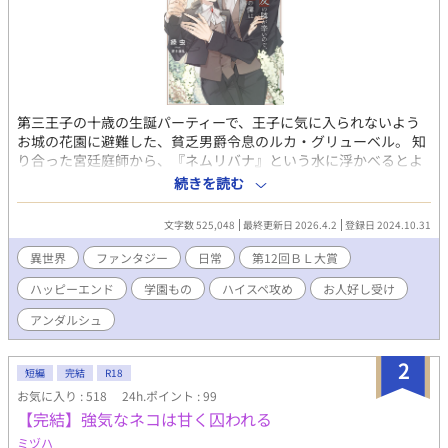
第三王子の十歳の生誕パーティーで、王子に気に入られないよう
お城の花園に避難した、貧乏男爵令息のルカ・グリューベル。 知
り合った宮廷庭師から、『ネムリバナ』という水に浮かべるとよ
く寝られる香りを放つ花びらをもらう。 花園からの帰り道、噴水
続きを読む
で泣いている少年に遭遇。目の下に酷いクマのある少年を慰めた
ルカは、もらったばかりの花びらを男の子に渡して立ち去った。
文字数 525,048
最終更新日 2026.4.2
登録日 2024.10.31
十二歳になり、ルカは寄宿学校に入学する。 寮の同室になった子
は、まさかのその時の男の子、アルフレート（アリ）・ユーネル
異世界
ファンタジー
日常
第12回ＢＬ大賞
侯爵令息だった。 見目麗しく文武両道のアリ。だが二年前と変わ
ハッピーエンド
学園もの
ハイスペ攻め
お人好し受け
らず睡眠障害を抱えていて、目の下のクマは健在。 宮廷庭師と親
交を続けていたルカには、『ネムリバナ』を第三王子の為に学校
アンダルシュ
の温室で育てる役割を与えられていた。アリは花びらを王子の元
まで運ぶ役目を負っている。育てる見返りに少量の花びらを入手
2
できるようになったルカは、早速アリに使ってみることに。 やが
短編
完結
R18
て問題なく眠れるようになったアリはめきめきと頭角を表し、し
お気に入り : 518
24h.ポイント : 99
がない男爵令息にすぎない平凡なルカには手の届かない存在にな
【完結】強気なネコは甘く囚われる
っていく。 次第にアリに対する恋心に気づくルカ。だが、男の自
ミヅハ
分はアリとは不釣り合いだと、卒業を機に離れることを決意す