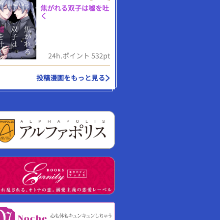
焦がれる双子は嘘を吐
く
24h.ポイント 532pt
投稿漫画をもっと見る