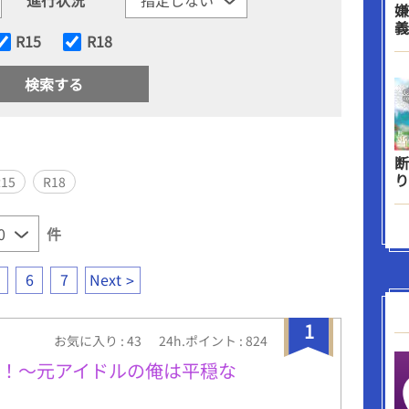
嫌
義
R15
R18
断
り
R15
R18
件
6
7
Next
1
お気に入り : 43
24h.ポイント : 824
ん！～元アイドルの俺は平穏な