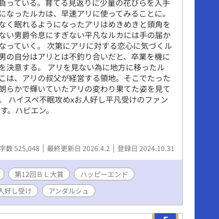
負っている。育てる見返りに少量の花びらを入手
になったルカは、早速アリに使ってみることに。
なく眠れるようになったアリはめきめきと頭角を
ない男爵令息にすぎない平凡なルカには手の届か
なっていく。 次第にアリに対する恋心に気づくル
男の自分はアリとは不釣り合いだと、卒業を機に
を決意する。 アリを見ない為に地方に移ったル
こは、アリの叔父が経営する領地。そこでたった
朗らかで輝いていたアリの変わり果てた姿を見て
。 ハイスペ不眠攻めxお人好し平凡受けのファン
です。ハピエン。
字数 525,048
最終更新日 2026.4.2
登録日 2024.10.31
第12回ＢＬ大賞
ハッピーエンド
人好し受け
アンダルシュ