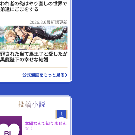
われ者の俺はやり直しの世界で
弟達にごまをする
2026.8.6最新話更新
罪された当て馬王子と愛したが
黒龍陛下の幸せな結婚
公式漫画をもっと見る
1
本編なんて知りません
ッ！