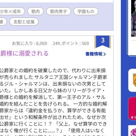
少年×成年
筋肉
筋肉男子
学園もの
壊
支配と従属
3
お気に入り : 8,069
24h.ポイント : 569
公爵様に溺愛される
書籍情報
公爵家との婚約を破棄したので、代わりに出来損
が売られました サルタニア王国シャルマン子爵家
るジル・シャルマンは、出来損ないの次男として
いた。しかしある日父から妹のリリーがライア・
爵様との婚約を解消して、第一王子のアル・サル
婚約を結んだことを告げられる。 一方的な婚約解
爵家からは『違約金を払うか、算学ができる有能
出せ』という和解条件が出されたため、なぜか次
公爵家に行くことに！？ 「父上、なぜ算学のでき
なく俺が行くことに......？」 「使用人はいなく