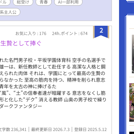
ドル
総受け
青春
AI一部利用
系主人公
2
お気に入り : 176
24h.ポイント : 674
を生贄として捧ぐ
れた名門男子校・平坂学園体育科 空手の名選手で
雄一は、新任教師として赴任する 高潔な人格と鋼
えられた肉体 それは、学園にとって最高の生贄の
らなかった 至高の筋肉を持つ、精神を削られ意志
青年を太古の神に捧げるた
、“風”、“土”の信奉者達が暗躍する 意志をなくし筋
形と化した“デク” 消える教師 山奥の男子校で繰り
ダークファンタジー
文字数 236,341
最終更新日 2026.7.3
登録日 2025.5.12