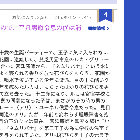
4
お気に入り : 3,501
24h.ポイント : 447
いので、平凡男爵令息の僕は消
書籍情報
十歳の生誕パーティーで、王子に気に入られない
花園に避難した、貧乏男爵令息のルカ・グリュー
り合った宮廷庭師から、『ネムリバナ』という水に
よく寝られる香りを放つ花びらをもらう。 花園か
、噴水で泣いている少年に遭遇。目の下に酷いク
年を慰めたルカは、もらったばかりの花びらを男
て立ち去った。 十二歳になり、ルカは寄宿学校に
 寮の同室になった子は、まさかのその時の男の
レート（アリ）・ユーネル侯爵令息だった。 見目
両道のアリ。だが二年前と変わらず睡眠障害を抱
目の下のクマは健在。 宮廷庭師と親交を続けてい
、『ネムリバナ』を第三王子の為に学校の温室で
を与えられていた。アリは花びらを王子の元まで