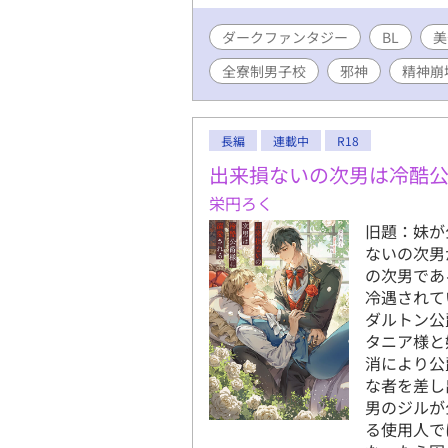
ダークファンタジー
BL
美
全寮制男子校
邪神
精神崩
長編
連載中
R18
出来損ないの次男は冷酷
栄円ろく
旧題：妹が
ないの次男
の次男であ
冷遇されて
ダルトン公
タニア様と
消により公
な者を差し
男のジルが
る使用人では