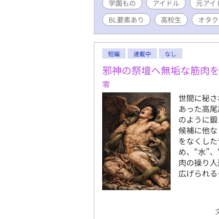
学園もの
アイドル
元アイ
BL要素あり
高校生
オタク
短編
連載中
なし
邪神の祭壇へ無垢な筋肉
零
世間に秘さ
あった高尾
のように鍛
候補に他な
をなくした
め、“水”
肉の操り人
広げられる