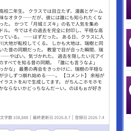
高校二年生。 クラスでは目立たず、漫画とゲーム
味なオタク――だが、彼には誰にも知られたくな
った。 かつて「月城ミズキ」の名で人気を集め
ドル。 今ではその過去を完全に封印し、平穏な高
っている。 ――はずだった。 ある日、クラスに人
川大地が転校してくる。 しかも大地は、瑞樹と同
いた昔の同期だった。 教室で目が合った瞬間、瑞
 ――やばい。気づかれた。 過去を隠したい元アイ
のすべてを知る昔の同期。 「誰にも言うなよ」
っかな」 最悪の再会をきっかけに、瑞樹の平穏な
が少しずつ崩れ始める――。 【コメント】 余裕が
イラストをAIで生成してます。 がちんこホモホモ
かならないかどっちなんだーい。のほもぉが好き
文字数 108,888
最終更新日 2026.8.7
登録日 2026.7.4