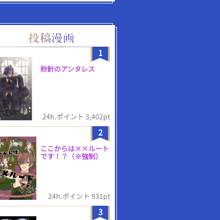
1
秒針のアンタレス
24h.ポイント 3,402pt
2
ここからは××ルート
です！？（※強制）
24h.ポイント 931pt
3