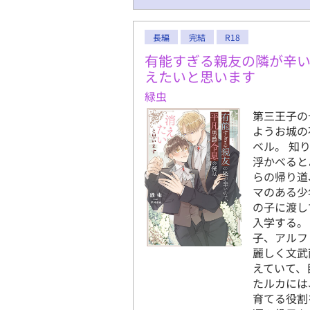
長編
完結
R18
有能すぎる親友の隣が辛
えたいと思います
緑虫
第三王子の
ようお城の
ベル。 知
浮かべると
らの帰り道
マのある少
の子に渡し
入学する。
子、アルフ
麗しく文武
えていて、
たルカには
育てる役割