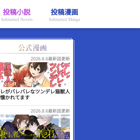
投稿小説
投稿漫画
Submitted Novels
Submitted Manga
2026.8.6最新話更新
レがバレバレなツンデレ猫獣人
懐かれてます
2026.8.6最新話更新