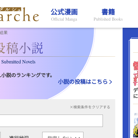
公式漫画
書籍
Official Manga
Published Books
結果
Submitted Novels
L小説のランキングです。
小説の投稿はこちら
デ
に
×検索条件をクリアする
進行状況