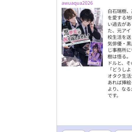
awuaqua2026
白石瑞樹、
を愛する地
い過去があ
た、元アイ
校生活を送
気俳優・黒
じ事務所に
樹は悟る。
ドルと、そ
「どうしよ
オタク生活
あれば挿絵
より、なる
です。