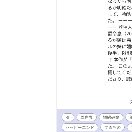
なったら困
るか明確だ
して、冷酷
た。 ーー
ーー 登場
爵令息（2
るが頭は悪く
ルの妹に婚
後半、R指
せ 本作が
た。 この
援してくだ
ださり、誠
BL
異世界
婚約破棄
ハッピーエンド
学園もの