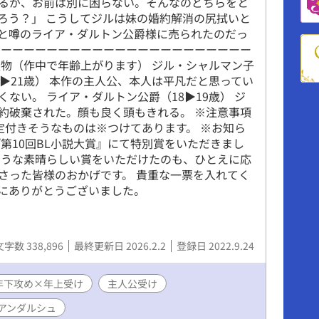
るが、お前は別に困らない。そんなのどちらをと
ろう？」 こうしてジルは妹の婚約解消の尻拭いと
と噂のライア・ダルトン公爵様に売られたのだっ
ーーーーーーーーーーーーーーーーーーーーーーー
人物（作中で年齢上がります） ジル・シャルマン子
0▶︎21歳） 本作の主人公、本人は平凡だと思ってい
ない。 ライア・ダルトン公爵（18▶︎19歳） ジ
約破棄された。顔も良く頭もきれる。 ※注意事項
定付きそうなものは※つけてあります。 ※お知ら
『第10回BL小説大賞』にて特別賞をいただきまし
ような素晴らしい賞をいただけたのも、ひとえに応
さった皆様のおかげです。 貴重な一票を入れてく
にありがとうございました。
文字数 338,896
最終更新日 2026.2.2
登録日 2022.9.24
年下攻め×年上受け
主人公受け
アンダルシュ