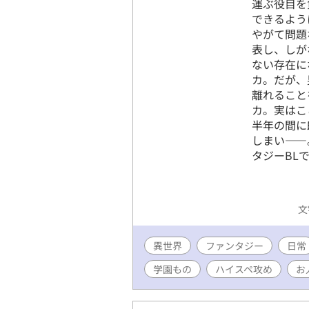
運ぶ役目を
できるよう
やがて問題
表し、しが
ない存在に
カ。だが、
離れること
カ。実はこ
半年の間に
しまい――
タジーBL
文
異世界
ファンタジー
日常
学園もの
ハイスペ攻め
お