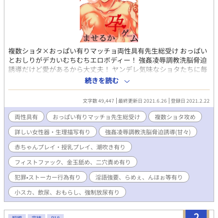
複数ショタ×おっぱい有りマッチョ両性具有先生総受け おっぱい
とおしりがデカいむちむちエロボディー！ 強姦凌辱調教洗脳脅迫
誘導だけど愛があるから大丈夫！ ヤンデレ気味なショタたちに毎
日日替わりで犯されます！ 【書いていくうちに注意事項変わりま
続きを読む
すので、確認してからお読みいただくよう、お願い致します】 ＊
先生の肉体は淫乱なのですぐ従順になります。 ＊淫語強要されま
文字数 49,447
最終更新日 2021.6.26
登録日 2021.2.22
す。 ＊複数プレイ多め、基本は一対一です。ギャラリーがいるの
はプレイの一環です。ある意味チームプレイです。 ＊詳しい女性
両性具有
おっぱい有りマッチョ先生総受け
複数ショタ攻め
器・生理描写が有ります。 ＊ゴミを漁る、トイレ盗撮、ハッキン
詳しい女性器・生理描写有り
強姦凌辱調教洗脳脅迫誘導(甘々)
グなど犯罪とストーカー行為をナチュラルにしています。 ＊相手
により小スカ、飲尿、おもらし、強制放尿有ります。 ＊相手によ
赤ちゃんプレイ・授乳プレイ、潮吹き有り
り赤ちゃんプレイ、授乳プレイ有ります。 ＊パイズリ有り。 ＊オ
モチャ、拘束器具、クスコ、尿道カテーテル、緊縛、口枷、吸引
フィストファック、金玉舐め、二穴責め有り
機、貞操帯もどき使います。 ＊相手によりフィストファック有り
犯罪•ストーカー行為有り
淫語強要、らめぇ、んほぉ等有り
ます。 ＊集団ぶっかけ有り。 ＊ごく一般的な行動でも攻めにとっ
てはNTRだと感じるシーン有ります。 ＊二穴責め有り ＊金玉舐め
小スカ、飲尿、おもらし、強制放尿有り
有り ＊潮吹き有り
2
短編
完結
R18