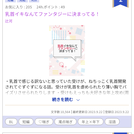
お気に入り : 205
24h.ポイント : 49
乳首イキなんてファンタジーに決まってる！
辻河
・乳首で感じる訳ないと思っていた受けが、ねちっこく乳首開発
されてぐずぐずになる話。受けが乳首を虐められたり薄い胸でパ
イズリさせられたりします ・受けもえっちも大好きな年上攻め(周
防光希/すおうみつき)×快楽に弱い年下敬語受け(北村洸/きたむら
続きを読む
こう) ※以下の表現が含まれています。 ・♡喘ぎ、濁点喘ぎ ・淫
語 ・乳首責め、乳首コキ、パイズリ、結腸責め、中出し 更新のご
文字数 10,564
最終更新日 2023.9.22
登録日 2023.9.22
連絡などはこちらから →https://twitter.com/nyam_nni リアクシ
ョンや感想などいただけると励みになります。
BL
短編
♡喘ぎ
濁点喘ぎ
年上×年下
淫語
→https://wavebox.me/wave/9x84hmvdsrqe4js1/