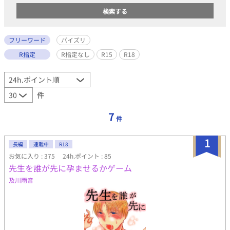
フリーワード
パイズリ
R指定
R指定なし
R15
R18
件
7
件
1
長編
連載中
R18
お気に入り : 375
24h.ポイント : 85
先生を誰が先に孕ませるかゲーム
及川雨音