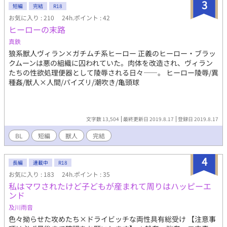
3
短編
完結
R18
お気に入り : 210
24h.ポイント : 42
ヒーローの末路
真鉄
狼系獣人ヴィラン×ガチムチ系ヒーロー 正義のヒーロー・ブラッ
クムーンは悪の組織に囚われていた。肉体を改造され、ヴィラン
たちの性欲処理便器として陵辱される日々――。 ヒーロー陵辱/異
種姦/獣人×人間/パイズリ/潮吹き/亀頭球
文字数 13,504
最終更新日 2019.8.17
登録日 2019.8.17
BL
短編
獣人
完結
4
長編
連載中
R18
お気に入り : 183
24h.ポイント : 35
私はマワされたけど子どもが産まれて周りはハッピーエ
ンド
及川雨音
色々拗らせた攻めたち×ドライビッチな両性具有総受け 【注意事