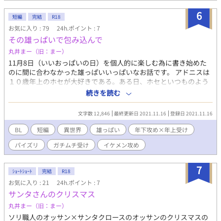
る途中でモブが何言ってんのかよく分かんなくなってきました
が、楽しかったからオッケーです！ ところでDQのぱふぱふっ
6
短編
完結
R18
てつまり何をしているんでしょうか？おっぱいに顔を埋めさせて
お気に入り : 79
24h.ポイント : 7
貰っているんでしょうか？それともやっぱりパイズリして貰って
その雄っぱいで包み込んで
るんでしょうか？それとも何か別のエロテクなんでしょうか？ 私
個人の感覚として、パイズリに「ぱふぱふ」っていう擬音がどう
丸井まー（旧：まー）
もしっくりこないので、おっぱいに顔を埋めて幸せな気分にして
11月8日（いいおっぱいの日）を個人的に楽しむ為に書き始めた
貰っているんじゃないかな～って勝手に思ってます。というわけ
のに間に合わなかった雄っぱいいっぱいなお話です。 アドニスは
で、紅にぱふぱふされたいです。 ※pixivに投稿済の作品を再録し
１０歳年上のホセが大好きである。ある日、ホセといつものよう
たものです。
に昼休憩を一緒に過ごしていると、話の流れで休日に会うことに
続きを読む
なった。 わんこ系年下イケメン（１９）✕ガチムチ男前より普通
（２９） ※ムーンライトノベルズさんでも公開しております。
文字数 12,846
最終更新日 2021.11.16
登録日 2021.11.16
「俺と隊長とアンラッキースケベの呪い」と同じ世界観です。
BL
短編
異世界
雄っぱい
年下攻め×年上受け
パイズリ
ガチムチ受け
イケメン攻め
7
ｼｮｰﾄｼｮｰﾄ
完結
R18
お気に入り : 21
24h.ポイント : 7
サンタさんのクリスマス
丸井まー（旧：まー）
ソリ職人のオッサン×サンタクロースのオッサンのクリスマスの