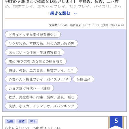
項は必ず最後まで確認をお願いします】 ＊輪姦、強姦、二穴責
め、複数プレイ、赤ちゃんプレイ、授乳プレイ、パイズリ、ぶっ
かけ、イラマチオ、母乳など。 ＊ヤクザ攻め、不良攻め、地位の
続きを読む
高い攻めなど。 ＊おっぱい・女性器・生理描写有り ＊受けはドラ
イなので愛は芽生えません。 ＊サラッと犯罪行為を多数していま
文字数 13,840
最終更新日 2021.5.13
登録日 2021.4.28
すが、罪に問われず反省もしないし償いません。苦手な方はご注
意を。 ＊親世代、子世代でマワしてます(4P) ＊妊娠出産子育て有
ドライビッチな両性具有総受け
り。 受けの過去) ＊ショタ時代はハード描写です。ショタ受け注
ヤクザ攻め、不良攻め、地位の高い攻め等
意。 ＊軟禁、児童虐待、拘束、失禁、小スカ、道具、調教(ハー
ド)、スパンキング、嘔吐有り。 ＊攻め(モブ含む)の女性との絡み
おっぱい・女性器・生理描写有り
有り。 ＊女性本人は満足しているけど酷い目に合います。
攻め(モブ含む)の女性との絡み有り
輪姦、強姦、二穴責め、複数プレイ、母乳
赤ちゃん・授乳プレイ、パイズリ、4P
妊娠出産
ショタ受け時代ハード注意
軟禁、児童虐待、拘束、調教、道具、嘔吐
失禁、小スカ、イラマチオ、スパンキング
5
短編
完結
R18
お気に入り : 58
24h.ポイント : 14