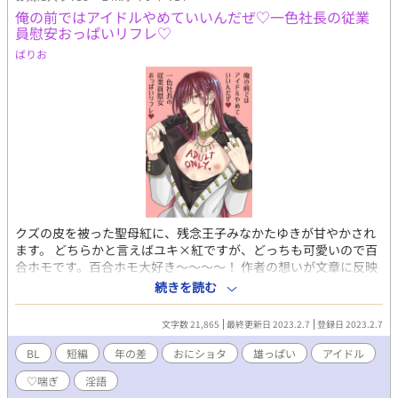
俺の前ではアイドルやめていいんだぜ♡一色社長の従業
員慰安おっぱいリフレ♡
ばりお
クズの皮を被った聖母紅に、残念王子みなかたゆきが甘やかされ
ます。 どちらかと言えばユキ×紅ですが、どっちも可愛いので百
合ホモです。百合ホモ大好き～～～～！ 作者の想いが文章に反映
されたせいで、授乳手コキとかバブみ全開ヨシヨシとか残念な事
続きを読む
しちゃってます。ついついユキちゃんには紅のおっぱい吸わせて
しまう……。きっと物凄く揉みごたえがあってむっちりドスケベ
文字数 21,865
最終更新日 2023.2.7
登録日 2023.2.7
なおっぱいなんやろなぁ……。紅の雄っぱいに吸いつき隊を作っ
て私が隊長になりますねありがとうございました……。（おっぱ
BL
短編
年の差
おにショタ
雄っぱい
アイドル
い星人の遺言） 二ページ目は、紅のおっぱいリフレをモブ相手に
♡喘ぎ
淫語
やった場合の話です。だいっぶ頭が悪いです。 なんかもう書いて