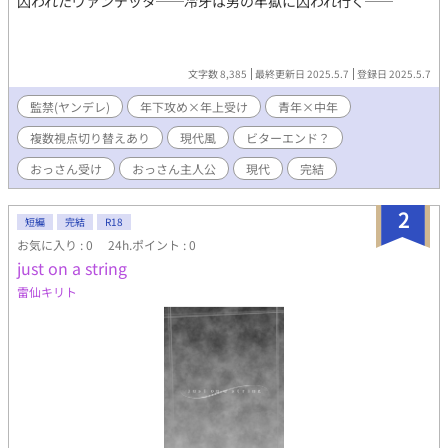
囚われたヴァンデッタ──冷牙は男の牢獄に囚われ行く──
文字数 8,385
最終更新日 2025.5.7
登録日 2025.5.7
監禁(ヤンデレ)
年下攻め×年上受け
青年×中年
複数視点切り替えあり
現代風
ビターエンド？
おっさん受け
おっさん主人公
現代
完結
2
短編
完結
R18
お気に入り : 0
24h.ポイント : 0
just on a string
雷仙キリト