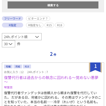
フリーワード
ビターエンド？
R指定
R指定なし
R15
R18
件
2
件
1
短編
完結
R18
お気に入り : 12
24h.ポイント : 7
復讐代行者は過去からの執念に囚われる～覚めない悪夢
～
琴葉悠
復讐代行者ヴァンデッタは依頼人から頼まれ復讐を代行してい
た。 だがある日、何者かに囚われる。 その男はヴァンデッタのこ
とを知っていた、本当の名前──冷牙（れいが）という名前も。