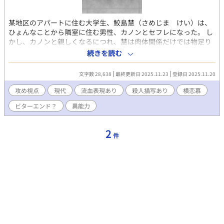
某地区のアパートに住む大学生、鮫島慧（さめじま けい）は、
ひょんなことから隣室に住む男性、カノンとセフレになった。 し
かし、カノンと親しくなるにつれ、慧は肉体関係だけでは物足り
ず、彼の心をも求めるようになっていく。 ・♡喘ぎ ・殺人、流血
続きを読む
描写あり ・ハッピーエンドではない ・書きたいところだけ書きま
した
文字数 28,638
最終更新日 2025.11.23
登録日 2025.11.20
攻め視点
現代
流血表現あり
殺人描写あり
横恋慕
ビターエンド？
異能力
2
件