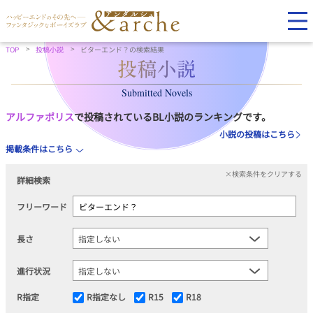
TOP
投稿小説
ビターエンド？の検索結果
Submitted Novels
アルファポリス
で投稿されているBL小説のランキングです。
小説の投稿はこちら
掲載条件はこちら
×検索条件をクリアする
詳細検索
フリーワード
長さ
進行状況
R指定
R指定なし
R15
R18