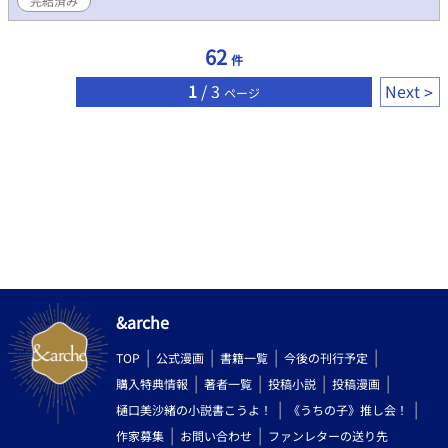
完結済み
62
件
1
/ 3
Next
ページ
&arche
TOP
公式漫画
書籍一覧
今後の刊行予定
購入特典情報
著者一覧
投稿小説
投稿漫画
樋口美沙緒の小説書こうよ！
《うちの子》推し会！
作家募集
お問い合わせ
ファンレターの送り先