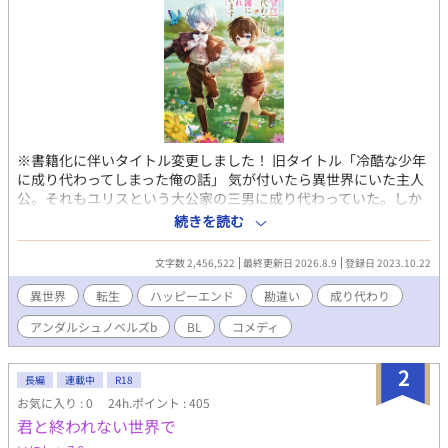
※書籍化に伴いタイトル変更しました！ 旧タイトル「冷酷な少年
に成り代わってしまった俺の話」 気が付いたら異世界にいた主人
公。それもユリスという大公家の三男に成り代わっていた。しか
もユリスは「ヴィアンの氷の花」と呼ばれるほど冷酷な美少年ら
続きを読む
しい。本来のユリスがあれこれやらかしていたせいで周囲とはな
んだかギクシャク。なんで俺が尻拭いをしないといけないんだ！
文字数 2,456,522
最終更新日 2026.8.9
登録日 2023.10.22
知識・記憶一切なしの成り代わり主人公が手探り異世界生活を送
ることに。 突然性格が豹変したユリスに戸惑う周囲を翻弄しつつ
異世界
転生
ハッピーエンド
勘違い
成り代わり
異世界ライフを楽しむお話です。 ※基本ほのぼの路線です。不定
アンダルシュノベルズb
BL
コメディ
期更新。冒頭から少しですが流血表現あります。苦手な方はご注
意下さい。
2
長編
連載中
R18
お気に入り : 0
24h.ポイント : 405
君と終われない世界で