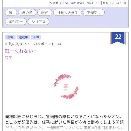
イはありません シリアス気味 ※完結済です※ ※最終回後に本番
文字数 36,054
最終更新日 2024.11.9
登録日 2024.8.30
ありのおまけアリ※
BL
年の差
現代
社長×大学生
不憫受け
美形同士
シリアス
22
長編
連載中
R18
お気に入り : 52
24h.ポイント : 14
紅ーくれないー
豆子
俺様師匠に命じられ、警備隊の隊長となることになったシオン。
ところが配属先は、任務に就いた隊長が次々と辞めてしまう問題
だらけの部隊だった。 一筋縄ではいかない美形軍団に囲まれなが