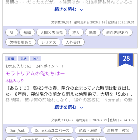
最期の……だったのだが。 ✧注意ほか ・R18練習も兼ねているの
でかなり早めにR18付きます。多分。 (↑嘘です。全然早めじゃ
続きを読む
ない。まだついてません) ・受けの欠損とか流血とかあります。で
もまた生えるんで……。 ・無意識の執着。溺愛はしないかも。し
文字数 36,331
最終更新日 2026.2.18
登録日 2025.10.31
ないというか、自覚に時間がかかります。 ・暗めの書きたいな、
の息抜き作ゆえ不定期更新。お気に入りつけてもらえると更新ご
BL
短編
人間×吸血鬼
狩人
執着
流血表現あり
と通知とびます。
欠損表現あり
シリアス
人外受け
28
長編
完結
R18
お気に入り : 61
24h.ポイント : 7
モラトリアムの俺たちはー
木陰みもり
《あらすじ》 高校3年の春、陽介の止まっていた時間は動き出し
た。 8年前、突然陽介の前から消えた幼馴染で、大切な「Sub」、
柊 晴陽。 彼は何の前触れもなく、 陽介の高校に「Normal」の新
任教師としてやってきた。 「自分はNormalである」と説明する晴
続きを読む
陽に動揺を隠しきれない陽介は、 真相を突き止めるため、晴陽に
会いに行く。 ーーこの新任教師は、陽介の大切なSubなのか、そ
文字数 233,492
最終更新日 2024.7.29
登録日 2024.3.27
れとも… 8年前、柊晴陽の身に起きた出来事をきっかけに、
Dom/Subという第二の性に向き合い、悩み、 自分の特異的な性
Dom/sub
Dom/Subユニバース
執着・溺愛
高校生×教師
質に、彼らは向き合っていくことになる。 【Dom高校生：椎名陽
BL
流血表現あり
年下攻め
痛い描写有り