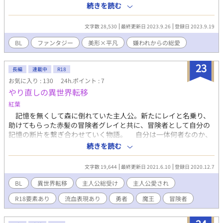
らも、奮闘する。 コメディ時々シリアス ※流血表現あり ※後に無
続きを読む
理矢理表現あり
文字数 28,530
最終更新日 2023.9.26
登録日 2023.9.19
BL
ファンタジー
美形×平凡
嫌われからの総愛
23
長編
連載中
R18
お気に入り : 130
24h.ポイント : 7
やり直しの異世界転移
紅葉
記憶を無くして森に倒れていた主人公。新たにレイと名乗り、
助けてもらった赤髪の冒険者グレイと共に、冒険者として自分の
記憶の断片を繋ぎ合わせていく物語。 自分は一体何者なのか、
どこからきたのか…。 優しくもドSな赤髪の冒険者×記憶を無
続きを読む
くした虚弱体質主人公（魔力SSS） その他攻めがあと2〜3人いる
予定です。 ＊主人公総受けです。脇CPなしの予定です、必要にな
文字数 19,644
最終更新日 2021.6.10
登録日 2020.12.7
ったら出てくるかもしれません。 ＊キス程度 ＊ お触り ＊
＊ 最後まで ＊＊＊ ＊ご都合主義で参ります。 ＊小説を書く？
BL
異世界転移
主人公総受け
主人公愛され
ことが初めてですので、誤字脱字、文章表現、背景は拙いです。
R18要素あり
流血表現あり
勇者
魔王
冒険者
完全に思いつきで始めております。 ＊投稿はゆっくりやっていき
たいです。最後まで行けたら奇跡。 ＊なろう小説でも投稿してお
ります。