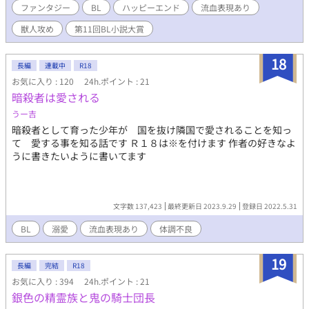
ファンタジー
BL
ハッピーエンド
流血表現あり
の子を産むこと。 神話でしか存在しないと言われていた獣人の
国で、王の番いとして生きることを許された。 環境の違いに戸
獣人攻め
第11回BL小説大賞
惑い疲弊しながらも、ティティアの心を気にかける。穏やかな優
しさに、次第にカエレスへと心が惹かれていく。 この人の為
18
に、俺は生きたい。 気がつけば、そう望んで横顔を見つめてい
長編
連載中
R18
た。 しかし、神の番いであるティティアへと、悪意は人知れず
お気に入り : 120
24h.ポイント : 21
その背後まで忍び寄っていた。 神の呪いを身に受ける狼獣人カ
暗殺者は愛される
エレス×生贄として育てられてきた神の愛し子ティティア お互
うー吉
いを大切にしすぎるせいで視野が狭くなった二人が、周りを巻き
込んで幸せな家族になるお話。 ※男性妊娠描写有り ※獣頭攻め ※
暗殺者として育った少年が 国を抜け隣国で愛されることを知っ
流血、残酷描写有り ⭐︎20240124 番外編含め本編完結しました⭐︎
て 愛する事を知る話です Ｒ１８は※を付けます 作者の好きなよ
うに書きたいように書いてます
文字数 137,423
最終更新日 2023.9.29
登録日 2022.5.31
BL
溺愛
流血表現あり
体調不良
19
長編
完結
R18
お気に入り : 394
24h.ポイント : 21
銀色の精霊族と鬼の騎士団長