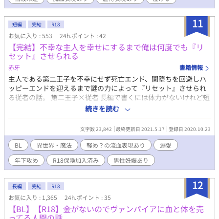
家の皆が(陰が薄い)チート集団となって頑張る話。ダンジョン内
のことはサラッと。学園内もサラッと。主人公は攻めです。７
歳〜１７歳と年齢が上がって行きます。お相手が登場する迄かな
11
短編
完結
R18
り長いです(30話)。受けと出会う前に諸事情により攻めが12､13
お気に入り : 553
24h.ポイント : 42
歳で複数といたします(男女)。女性との性描写は詳しく書きませ
【完結】不幸な主人を幸せにするまで俺は何度でも『リ
ん。同時に複数人と付き合ったり浮気はしません。にいさまやハ
セット』させられる
ニエルと性的な意味で絡む事はありません。ショタではありませ
んが、受けが1話だけ胸を吸われます。シリアスだったりギャグぽ
赤牙
書籍情報
くなったりします。人が何人か亡くなる話があります。自殺描写
主人である第二王子を不幸にせず死亡エンド、闇堕ちを回避しハ
があります。流血があります。苦手な方はご注意下さい。何でも
ッピーエンドを迎えるまで謎の力によって『リセット』させられ
来い！という方向けです。僅かでも読んで下さる方がいらっしゃ
る従者の話。 第二王子×従者 長編で書くには体力がないけれど短
れば幸いです。 【警告・AI学習及び無断転載禁止】本作品の文
編ならば書けそうだなと思い書き出しました。 残酷・流血表現あ
続きを読む
章、設定、ストーリーのあらゆる生成AI（ChatGPT、Claude、
りますがそんなにグロくはなくシリアス感もありません！ ５話く
Gemini等）への読み込み、スクレイピング、学習利用、および他
らいで完結予定でしたが…もう少し続きます☆
文字数 23,842
最終更新日 2021.5.17
登録日 2020.10.23
サイトへの無断転載・複製行為を固く禁止します。本作品は2024
年04月25日より公開されており、公開日時のタイムスタンプ（証
BL
異世界・魔法
軽め？の流血表現あり
溺愛
拠）を保持しています。類似するAI生成物や無断転載を確認した
場合は、原典としての権利に基づき、運営への通報および法的措
年下攻め
R18保険加入済み
男性妊娠あり
置を含めた厳格な対応を行います。All rights reserved. No AI
training. / Unauthorized reproduction and scraping of this
12
work are strictly prohibited.
長編
完結
R18
お気に入り : 1,365
24h.ポイント : 35
【BL】【R18】金がないのでヴァンパイアに血と体を売
ってる人間の話