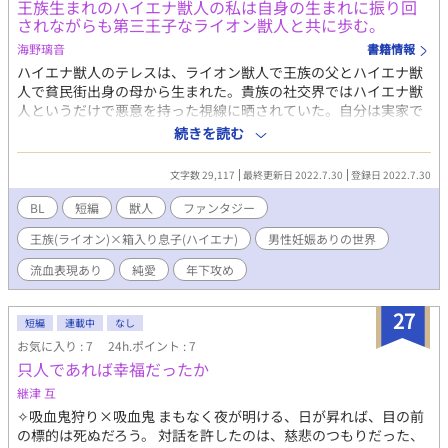
王族生まれのハイエナ獣人の私は自身の生まれに振り回
されながらも第三王子なライオン獣人と共に歩む。
海野璃音
書籍情報
ハイエナ獣人のテレスは、ライオン獣人で王族の父とハイエナ獣
人で貧民街出身の母から生まれた。貴族の社交界ではハイエナ獣
人というだけで悪意を持った視線に晒されていた。自分は実家で
一生を過ごすのだと諦めていたテレスだが、ある日第三王子であ
続きを読む
るレーヴェから婚約を申し込まれる。自分には不相応だと思いな
がらも、レーヴェに惹かれていくテレス。襲い掛かる試練と犠牲
文字数 29,117
最終更新日 2022.7.30
登録日 2022.7.30
の末に弱かったテレスは強さと幸せを手に入れる。 ※以前書いた
『ごろつきだったハイエナ獣人の俺を救ってくれたのは、王族軍
BL
短編
獣人
ファンタジー
人のライオン獣人だった。』の続編で二人の子供の話ですが短編
王族(ライオン)×箱入り息子(ハイエナ)
男性妊娠ありの世界
でも読める作りになっています。 ※ムーンライトノベルズにも掲
載中。
流血表現あり
純愛
年下攻め
27
短編
連載中
なし
お気に入り : 7
24h.ポイント : 7
只人であれば幸福だったか
継津 互
✧吸血鬼狩り×吸血鬼 まもなく夜が明ける、日が昇れば、目の前
の標的は死ぬだろう。 対話を許したのは、慈悲のつもりだった、