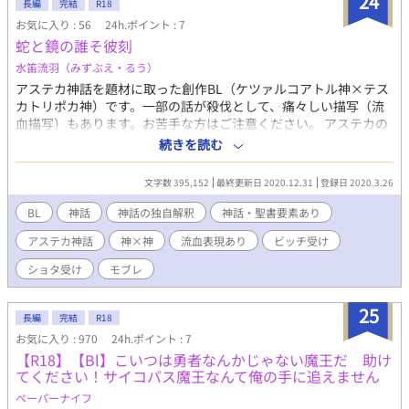
24
長編
完結
R18
お気に入り : 56
24h.ポイント : 7
蛇と鏡の誰そ彼刻
水笛流羽（みずぶえ・るう）
アステカ神話を題材に取った創作BL（ケツァルコアトル神×テス
カトリポカ神）です。一部の話が殺伐として、痛々しい描写（流
血描写）もあります。お苦手な方はご注意ください。 アステカの
地を追放されようとしている風の神ケツァルコアトルが黄昏の頃
続きを読む
に訪れたのは「あの神」の神殿だった。 彼を陥れ追放した張本人
である夜の神は、艶めかしく笑って囁く。「そんな下らん恨み言
文字数 395,152
最終更新日 2020.12.31
登録日 2020.3.26
を、言いに来たのではなかろう」 と。 ○要素 第1話：流血表現、
性的表現、誘い受け、ビッチ受け 第2〜3話：ショタ受け、ほのぼ
BL
神話
神話の独自解釈
神話・聖書要素あり
の 第4話：ショタ受け、輪姦 第5話：ショタ受け、輪姦、性的表現
アステカ神話
神×神
流血表現あり
ビッチ受け
第6話：ショタ受け、性的表現、残酷描写 第7話：ショタ受け、強
姦、性的表現 第8話：ショタ受け、残酷描写 第9話：ショタ受け、
ショタ受け
モブレ
主従関係(奴隷扱い)、性的表現 第10話：ショタ受け、性的表現(匂
わせ) 第11話：ショタ受け、性的表現(自慰行為) 第12話：ショタ
25
受け、性的表現(誘い受け、自慰行為)(匂わせ) 第13話：ショタ受
長編
完結
R18
け、性的表現(誘い受け)、流血描写 第14話：性的表現(誘い受あ
お気に入り : 970
24h.ポイント : 7
り)、暴力的な描写 第15話：うっすらと性的・残酷な表現 第16
【R18】【Bl】こいつは勇者なんかじゃない魔王だ 助け
話：うっすらと性的・残酷な表現 第17話：残酷な表現 第18話：
てください！サイコパス魔王なんて俺の手に追えません
(特段の注意事項なし) 第19話：性的表現(襲い受) 第20・21話：シ
ペーパーナイフ
ョートストーリーまとめ 第22話：性的表現、攻めと女性の恋愛描