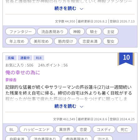
官長と護衛騎士が神殿の在り方を模索していく神殿ファンタジー
◼︎悪徳と噂される神官長の護衛騎士として登殿した、新任の神殿
続きを読む
騎士フィリス。 神殿を私物化し、賄賂を受け取り、聖女を好き勝
手に動かす――そんな黒い噂の裏には、ある秘密があった。 秘密
文字数 44,950
最終更新日 2026.8.2
登録日 2026.7.13
を知ってしまったフィリスは、「知られたからには帰すわけには
いかん」と専属護衛を命じられる。 まるで小間使いのように扱わ
ファンタジー
流血表現あり
神殿
騎士
主従
れる日々の中、次第に黒い噂の裏側を知るようになり……。 ※は
年上攻め
美形攻め
筋肉受け
恋愛未満
聖女
流血・残酷描写あり
10
長編
連載中
R18
お気に入り : 506
24h.ポイント : 56
俺の幸せの為に
夢線香
記録的な猛暑が続く中サラリーマンの芦谷蓮斗(27)は一週間続い
た残業を終え自宅に帰る。締切の自宅は外よりも暑く目眩がする
程だったが仕事で疲れた芦谷はクーラーをつけずに眠ってしま
う…。真っ暗な暗闇の中出逢ったのは泣きじゃくるハニエル(7)。
続きを読む
理由の分からぬ内にハニエルと魂が融合してしまい魔法のある異
世界へ。ところがハニエルは父親から虐待を受けていた。初っ端
文字数 461,549
最終更新日 2024.8.6
登録日 2024.4.25
から瀕死の重症で始まるハードモード!?。……あれ？もしかして
イージーモード？ゲームか物語か…色んな話がごちゃまぜの世
BL
ハッピーエンド
異世界
恋愛
コメディ
死亡
界。降りかかる不幸を切り抜ける為冒険者になる。主人公と伯爵
自殺未遂
流血表現あり
虐待表現あり
泣ける