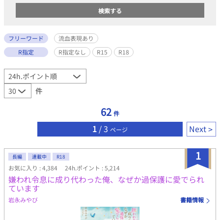
フリーワード
流血表現あり
R指定
R指定なし
R15
R18
件
62
件
1
/ 3
Next
ページ
1
長編
連載中
R18
お気に入り : 4,384
24h.ポイント : 5,214
嫌われ令息に成り代わった俺、なぜか過保護に愛でられ
ています
岩永みやび
書籍情報