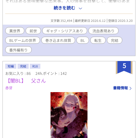
それはある意味衝撃な出来事。人の情事を目撃して、衝撃のあま
の重要な鍵。 注意タグ（その他） • 淫語表現あり • 流血表現あり
り思い出したのだ。しかも、男と男の情事で…。 見たくもないも
続きを読む
のを見せられて。その上、シュネーだった筈の今世の自身は情事
を見た衝撃で何処かへ行ってしまったのだ。 シュネーは何処かに
文字数 352,494
最終更新日 2020.6.12
登録日 2020.3.20
行ってしまった今世の自身の代わりにシュネーを変態から守りつ
つ、貴族や騎士がいるフェルメルン王国で生きていく。 しかし問
異世界
前世
ギャグ・シリアスあり
流血表現あり
題は山積みで、情事を目撃した事でエリアスという侯爵家嫡男に
BLゲームの世界
巻き込まれ体質
BL
転生
完結
も目を付けられてしまう。シュネーは今世の自身が帰ってくるま
で自身を守りきれるのか。 ーーーーーーーーーーー 初めての投稿
番外編有り
です。 結構ノリに任せて書いているのでかなり読み辛いし、分か
り辛いかもしれませんがよろしくお願いします。主人公がボーイ
5
ズでラブするのはかなり先になる予定です。 ※ストックが切れ次
短編
完結
R18
第緩やかに投稿していきます。
お気に入り : 86
24h.ポイント : 142
【闇BL】 父さん
赤牙
書籍情報