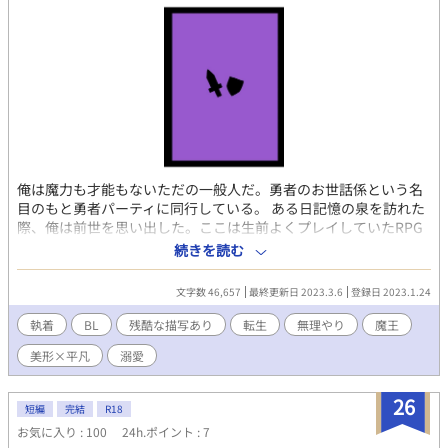
写 第23話：性的・暴力的表現、受けの婚姻の話題 第24話：性的
表現（目隠し） 第25話：性的表現 第26話：性的表現(途中から
3P) 第27話：性的表現 第28話：性的表現 第29話：性的表現(言葉
責め) 第30話：性的表現(言葉責め) 第31話：性的表現 第32話：軽
めの性的表現 第33話 ショートストーリーまとめ 第34話：性的
表現 第35話：うっすら性的表現 第36・37話：ショートストーリ
ーまとめ 第38話：うっすら性的表現 第39・40話：ショートスト
ーリーまとめ 第41話：暴力表現・性的表現 第42話：性的表現 第
43話：死ネタ 第44話：エピローグ。注意事項なし 第45話：（シ
ョートストーリーまとめ）
俺は魔力も才能もないただの一般人だ。勇者のお世話係という名
目のもと勇者パーティに同行している。 ある日記憶の泉を訪れた
際、俺は前世を思い出した。ここは生前よくプレイしていたRPG
ゲーム？ ということは…こいつは勇者になりすました魔王だ！俺
続きを読む
は魔王の暗殺を計画するが何故か執着されてしまって…。ピアス
バチバチ黒髪マッシュ美形鬼畜×平凡強気受け 注意 攻めはサイコ
文字数 46,657
最終更新日 2023.3.6
登録日 2023.1.24
パス 残酷なシーン、死ぬ・殺す・流血表現あり エロ多め 受けが
可愛そう 強引からの溺愛 鬼畜 無理やり 女装 目隠し拘
執着
BL
残酷な描写あり
転生
無理やり
魔王
束 青姦 何でもありな人向け リバなし 妊娠なし
美形×平凡
溺愛
26
短編
完結
R18
お気に入り : 100
24h.ポイント : 7