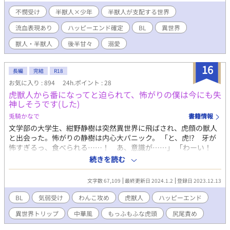
人狩り。 人は半獣人から隠れるように生活を始める。 数十年後…
徐々に数を減らした『人』は今では森の奥深くで小さな集落を築
不憫受け
半獣人×少年
半獣人が支配する世界
きひっそりと生活をしている。 人に生まれたハイルは父と二人で
流血表現あり
ハッピーエンド確定
BL
異世界
小さな村で暮らしていたが村の近くで半獣人を見かけたという情
報が入り村人達は散り散りに森の中へと身を隠す。 ハイル親子も
獣人・半獣人
後半甘々
溺愛
身を隠し生活するが、ハイルが一人で狩りを行なっている時に半
獣人に拐われ売られてしまう。 売られた先は半獣人の魔導士。 そ
16
れからハイルに待っていたのは凶獣化を抑える為の道具としての
長編
完結
R18
生活だった…。 凶獣化した半獣人の青年×生き残った人間の少年
お気に入り : 894
24h.ポイント : 28
✳︎流血表現多々あります ✳︎更新は不定期です。 ✳︎R18ですがエロ
虎獣人から番になってと迫られて、怖がりの僕は今にも失
少なめ…多分きっと。Rっぽいところには【✳︎】マーク入れます！
神しそうです(した)
更新はのんびりまったりだと思います…m(__)m
兎騎かなで
書籍情報
文学部の大学生、紺野静樹は突然異世界に飛ばされ、虎顔の獣人
と出会った。怖がりの静樹は内心大パニック。 「と、虎⁉︎ 牙が
怖すぎるっ、食べられる……！ あ、意識が……」 「わーい！
やっと起きたね人間さん！ ……あれ、また寝ちゃったの？」 ど
続きを読む
うやら見た目は恐ろしいが親切な白虎の獣人、タオに保護された
らしい。 幼い頃に猫に噛まれたせいで獣の牙が大の苦手である静
文字数 67,109
最終更新日 2024.1.2
登録日 2023.12.13
樹は、彼の一挙一動にびくびくと怯えてしまう。 そんな中、タオ
は静樹を番にしたいと迫ってきて……？ 「シズキってかわいくっ
BL
気弱受け
わんこ攻め
虎獣人
ハッピーエンド
ていい匂いだね、大好きだよ！ 番になってほしいなあ」 「嫌で
異世界トリップ
中華風
もっふもふな虎頭
尻尾責め
す無理です、死んじゃいます……っ！」 無邪気な虎獣人と、臆病
な異世界人のドタバタラブストーリー。 流血表現あります。