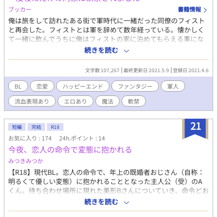
ブッカー
書籍情報
俺は旅をして訪れたある街で軍時代に一緒だった同僚のフィスト
と再会した。フィストとは軍を辞めて数年経っている。懐かしく
て一緒に飲んでうちに俺はフィストの家に泊めてもらえる事にな
った。酒に酔ったまま家に行き飲んでいたら、何故か流れでセッ
続きを読む
クスしてしまった。フィストは結婚して子供も生まれるのに、不
倫をしてしまったと思った俺はそのまま逃げようとしたら、フィ
文字数 107,267
最終更新日 2021.5.9
登録日 2021.4.6
ストに駄目だと言われて、そのまま軟禁されてしまう。どうして
フィストが俺を軟禁するのか分からないまま、俺の軟禁生活が始
BL
恋愛
ハッピーエンド
ファンタジー
軍人
まった。 ＊「小説家になろう」「フジョッシー」にも投稿してい
流血表現あり
エロあり
魔法
軟禁
ます。
21
短編
完結
R18
お気に入り : 174
24h.ポイント : 14
今夜、恋人の命令で変態に抱かれる
みつきみつか
【R18】現代BL。恋人の命令で、年上の既婚者おじさん（自称：
明るくて優しい変態）に抱かれることとなった主人公（受）のA
くん。待ち合わせ場所に現れた美形Bさんについていき、命令どお
り抱かれようとするものの――。 四十代会社経営者美形×大学生
続きを読む
無自覚美人受 本番なし（途中まで） 少し流血表現あり 変態プレ