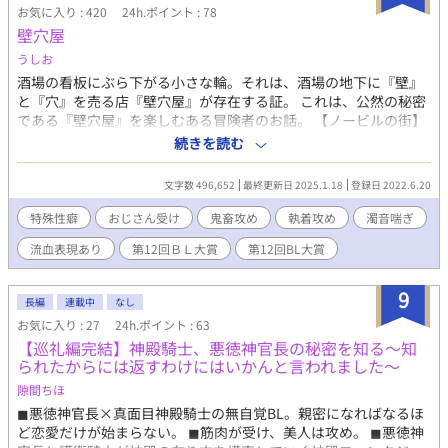
の他傷行為 ※流血、殺人表現あります。受けが心を開いた人が殺
お気に入り : 420
24h.ポイント : 78
されます。ご注意ください ※この物語は完全にフィクションで
壁穴屋
す。 実在の人物・国・団体・事件等とは一切関係ありません。
うしお
酒場の看板にぶら下がる小さな輪。それは、酒場の地下に『壁』
と『穴』を売る店『壁穴屋』が存在する証。 これは、公然の秘密
である『壁穴屋』を楽しむある冒険者のお話。 【ノービルの街】
全９話。壁穴・若者モブ複数攻。 【ルイロシュクの街】全１３
続きを読む
話。媚薬・おっさんモブ複数攻。 【エルデラの街】全４５話。淫
具・鬼畜ショタ複数攻。 【番外・マルスケスの街】本編１７話。
文字数 496,652
最終更新日 2025.1.18
登録日 2022.6.20
主に攻ショタ視点。筆下ろし。+オマケ４話。本編登場淫具、体験
談。 【ディレーテの街】全６８話。裏メニュー。モンスター姦。
特殊性癖
おじさん受け
鬼畜攻め
執着攻め
濁音喘ぎ
【ティロドミアの街】連載中。人外博覧会。異形専用肉便器体
流血表現あり
第12回ＢＬ大賞
第12回BL大賞
験。
9
長編
連載中
なし
お気に入り : 27
24h.ポイント : 63
【巡礼編完結】神殿騎士、悪徳神官長の秘密を知る〜知
られたからには返すわけにはいかんと言われました〜
隙間ちほ
◼︎悪徳神官長×真面目神殿騎士の無自覚BL。親密になればなるほ
ど恋愛だけが始まらない。 ◼︎筋肉が受け、美人は攻め。 ◼︎悪徳神