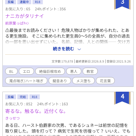
3
長編
連載中
R18
お気に入り : 65
24h.ポイント : 356
ナニカがタリナイ
前原葉っぱﾁｬﾝ
⚠️最後までお読みください！ 危険人物ばかりが集められた、とあ
る更生施設。 そこに集められた更生員0〜5の全員が、自分の過去
の一部を思い出せずにいた。 名前、記憶、人との関係―― 欠け方
は違えど、全員が何かを失っている。 施設には三人の教官が存在
続きを読む
し、 更生員たちは番号で管理されている。 「1」はすでに何年も
施設にいる古参。 「0」と「5」は最近入ったばかりの新入り。 そ
文字数 179,678
最終更新日 2026.8.9
登録日 2021.9.26
して「2」「3」「4」もまた、それぞれ事情を抱えてここにい
る。 教官たちは「更生」の名のもと、 精神と肉体に深く踏み込む
BL
エロ
絶倫巨根攻め
悪人
教官
方法で彼らを支配・管理していく。 下腹部に刻まれる“印”は、
濁点喘ぎ/ハート喘ぎ
擬音あり
メス堕ち
花言葉
「これは俺のものだ」という所有と支配の証だった。 日常を過ご
すうち、 更生員たちは少しずつ違和感を抱き始める。 なぜ全員が
記憶を欠いているのか。 なぜ、この施設に集められたのか。 そし
4
長編
完結
R18
て、教官たちは本当に「正しい側」なのか。 ――思い出せない。
お気に入り : 852
24h.ポイント : 163
――おかしい。 ――この施設は、どこか決定的におかしい。 やが
寄るな。触るな。近付くな。
て「更生」という言葉の裏に隠された、 過去の罪、歪んだ愛情、
執着と狂気が浮かび上がっていく。 欠けている“ナニカ”に気づい
きっせつ
たとき、 彼らはもう、元の場所へは戻れない。 【用語】 ◆ 印 教
ある日、ハースト伯爵家の次男、であるシュネーは前世の記憶を
官が更生員に刻む所有の証。 花のマークが下腹部に現れる。 ◆
取り戻した。 頭を打って？ 病気で生死を彷徨って？ いいえ、でも
花言葉 各キャラクターの性質や関係性を象徴する要素。 物語理解