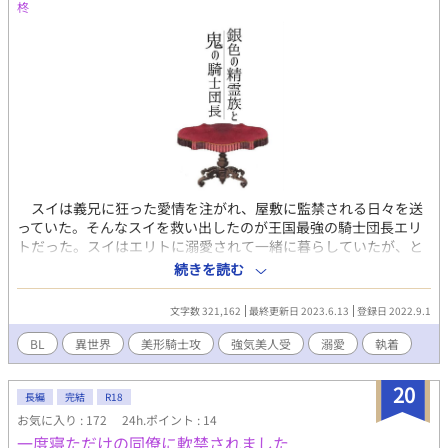
柊
スイは義兄に狂った愛情を注がれ、屋敷に監禁される日々を送
っていた。そんなスイを救い出したのが王国最強の騎士団長エリ
トだった。スイはエリトに溺愛されて一緒に暮らしていたが、と
ある理由でエリトの前から姿を消した。 それから四年。スイは
続きを読む
遠く離れた町で結界をはる仕事をして生計を立てていたが、どう
やらエリトはまだ自分を探しているらしい。なのに仕事の都合で
文字数 321,162
最終更新日 2023.6.13
登録日 2022.9.1
騎士団のいる王都に異動になってしまった！見つかったら今度こ
そ逃げられない。全力で逃げなくては。 捕まえたい執着美形攻
BL
異世界
美形騎士攻
強気美人受
溺愛
執着
めと、逃げたい訳ありきれいめ受けの攻防戦。 ※流血表現あり。
エリトは鬼族(吸血鬼)なので主人公の血を好みます。 ※予告なく
20
性描写が入ります。 ※一部メイン攻め以外との性描写あり。総受
長編
完結
R18
け気味。 ※シリアスもありますが基本的に明るめのお話です。 ※
お気に入り : 172
24h.ポイント : 14
ムーンライトノベルスにも掲載しています。
一度寝ただけの同僚に軟禁されました