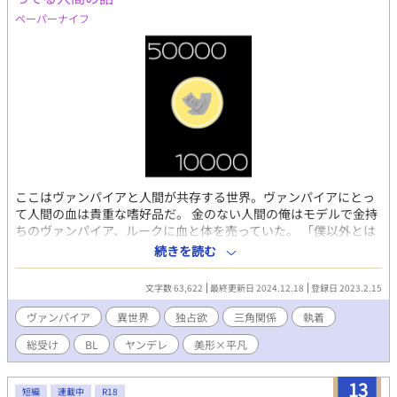
ペーパーナイフ
ここはヴァンパイアと人間が共存する世界。ヴァンパイアにとっ
て人間の血は貴重な嗜好品だ。 金のない人間の俺はモデルで金持
ちのヴァンパイア、ルークに血と体を売っていた。 「僕以外とは
こんなことしちゃだめだよ」 そんなことを言う彼に婚約者がいる
続きを読む
ことを俺は知っている。そう、これは遊びであり契約だ。 そんな
ある日ルークとは別に血を買ってくれるお客さんが現れて…。 二
文字数 63,622
最終更新日 2024.12.18
登録日 2023.2.15
人のイケメンヴァンパイアに吸血され抱かれながら金を稼ぐ主人
公の話。 注意 妊娠リバなし。流血表現あり。総受け。 かなりエロ
ヴァンパイア
異世界
独占欲
三角関係
執着
濃いめ。何でもありな人向け。 最後は固定カプになる予定。でも
総受け
BL
ヤンデレ
美形×平凡
主人公は二人と体の関係もちます。嫌な方気をつけてください。
13
短編
連載中
R18