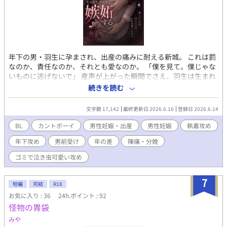
年下の男・羽生に孕まされ、出産の痛みに耐える新城。 これは罰
なのか、責任なのか、それとも愛なのか。 「僕を見て。僕じゃな
いものに逃げないで」 産声が上がった瞬間でさえ、羽生は生まれ
た子に嫉妬する。 自分が壊した男が、自分以外を見ることを許せ
続きを読む
ない。 それでも新城は、羽生を拒まない。 傷でも証拠でも罰でも
ないものとして、生まれてしまった命を前に、二人はもう逃げら
文字数 17,142
最終更新日 2026.6.16
登録日 2026.6.14
れなくなる。 年下不安定執着攻め×男前受け。 男性妊娠・男性出
産・共依存・嫉妬・ダークロマンスが好きな方向けです。 ※R18
BL
カントボーイ
男性妊娠・出産
男性妊娠
執着攻め
※男性妊娠／男性出産／出産描写／流血表現あり ※倫理観薄め、
年下攻め
男前受け
年の差
陣痛・分娩
共依存、執着強め
ゴミで泣き虫可愛い攻め
7
短編
完結
R18
お気に入り : 36
24h.ポイント : 92
怪物の胃袋
みや