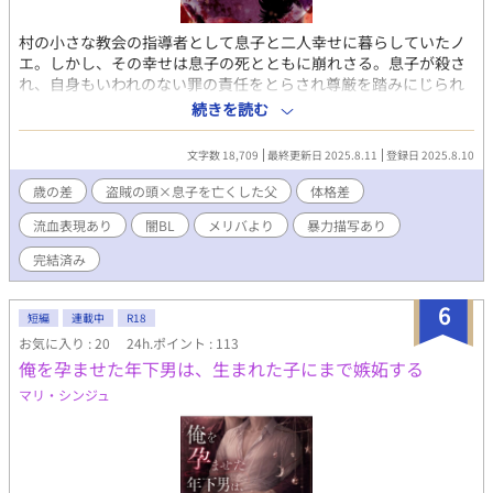
村の小さな教会の指導者として息子と二人幸せに暮らしていたノ
エ。しかし、その幸せは息子の死とともに崩れさる。息子が殺さ
れ、自身もいわれのない罪の責任をとらされ尊厳を踏みにじられ
る日々。 地獄の日々に死を願ったある日、村が盗賊に襲われる。
続きを読む
監禁されていたノエは、ある条件をつけられ盗賊たちに助け出さ
れる。 それは、盗賊の頭アレスの『父さん』になることだった。
文字数 18,709
最終更新日 2025.8.11
登録日 2025.8.10
父さんと呼ばれ戸惑うノエだったが、二人は徐々に仲を深めてい
く。そんな時に、息子の死の真相が明らかになる。 真相を聞いた
歳の差
盗賊の頭×息子を亡くした父
体格差
ノエがくだした決断は…… 盗賊の頭×息子を殺された父親 2024
流血表現あり
闇BL
メリバより
暴力描写あり
年に【闇BLアンソロジー】に掲載していた作品です。 表紙イラス
ト：まめ様（@manedanuki_bl）
完結済み
6
短編
連載中
R18
お気に入り : 20
24h.ポイント : 113
俺を孕ませた年下男は、生まれた子にまで嫉妬する
マリ・シンジュ