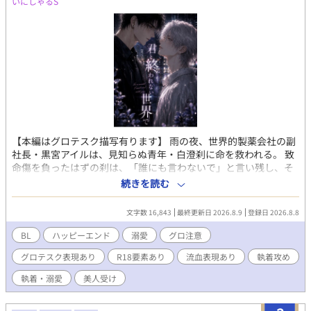
いにしゃるS
【本編はグロテスク描写有ります】 雨の夜、世界的製薬会社の副
社長・黒宮アイルは、見知らぬ青年・白澄刹に命を救われる。 致
命傷を負ったはずの刹は、「誰にも言わないで」と言い残し、そ
の場から姿を消した。 数か月後、再会したアイルは、刹が抱え
続きを読む
る"死ねない"という秘密を知る。 終わりを望む青年と、終わらせ
たくない男。 永遠の命が紡ぐ、現代ファンタジーBL。
文字数 16,843
最終更新日 2026.8.9
登録日 2026.8.8
BL
ハッピーエンド
溺愛
グロ注意
グロテスク表現あり
R18要素あり
流血表現あり
執着攻め
執着・溺愛
美人受け