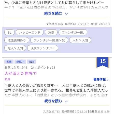
た。少年に青葉と名付け兄弟として共に暮らして来たけれどー
ー？？ 「兄さんは俺の世界の中心だよ。だから俺だけの兄さんで
いてね」人肉を食べる竜人×復讐に生きた過去を持つ人間「僕は
続きを読む
お兄ちゃんでいられてるかな…」ーーこの喉には、竜人を引き取
る交換条件として爆弾を埋め込まれている。
文字数 20,826
最終更新日 2026.6.7
登録日 2026.6.3
BL
ハッピーエンド
溺愛
ファンタジーBL
流血表現あり
ファンタジーBL弟×兄
人外×人間
竜人×人間
現代ファンタジー
15
長編
連載中
R18
お気に入り : 944
24h.ポイント : 28
人が消えた世界で
赤牙
書籍情報
半獣人と人の戦いが始まり数年…。 人は半獣人との戦いに負け、
世界は半獣人の王により統一される。 世界を支配した半獣人だっ
たが半獣人の子に『凶獣化』という謎の症状が現れ、子ども達は
理性のないただの獣になってしまう。 なかなか治療法が見つから
続きを読む
ないなか不幸な事件をきっかけに凶獣化を抑える方法が見つか
る。 方法は『人の血を摂取する』 それにより始まる半獣人による
文字数 87,713
最終更新日 2021.1.29
登録日 2020.8.20