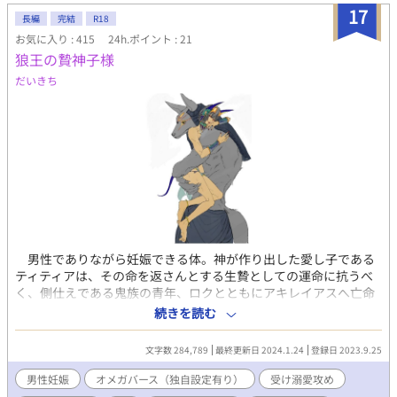
17
長編
完結
R18
お気に入り : 415
24h.ポイント : 21
狼王の贄神子様
だいきち
男性でありながら妊娠できる体。神が作り出した愛し子である
ティティアは、その命を返さんとする生贄としての運命に抗うべ
く、側仕えである鬼族の青年、ロクとともにアキレイアスへ亡命
した。 そこは、神話でしか存在しないといわれた獣人達の国。
続きを読む
「どうせ生贄になるなら、生きている神様の生贄になりたい。」
はじめて己の意思で切り開いた亡命は、獣人の王カエレスの番
文字数 284,789
最終更新日 2024.1.24
登録日 2023.9.25
いという形で居場所を得る。 この国では何をしても構わない。
獣頭の神、アテルニクスと同じ姿をもつカエレスは、穏やかな声
男性妊娠
オメガバース（独自設定有り）
受け溺愛攻め
色でティティアに一つの約束をさせた。 それは、必ずカエレス