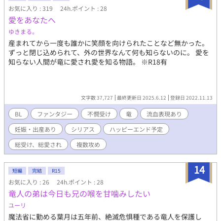
お気に入り : 319
24h.ポイント : 28
愛をあなたへ
ゆきまる。
産まれてから一度も誰かに笑顔を向けられたことなど無かった。
ずっと閉じ込められて、外の世界なんて何も知らないのに。 愛を
知らない人間が竜に愛され愛を知る物語。 ※R18有
文字数 37,727
最終更新日 2025.6.12
登録日 2022.11.13
BL
ファンタジー
不憫受け
竜
流血表現あり
妊娠・出産あり
シリアス
ハッピーエンド予定
総受け、総愛され
複数攻め
14
短編
完結
R15
お気に入り : 26
24h.ポイント : 28
竜人の弟は今日も兄の喉を甘噛みしたい
ユーリ
魔法省に勤める葉月は五年前、絶滅危惧種である竜人を保護し