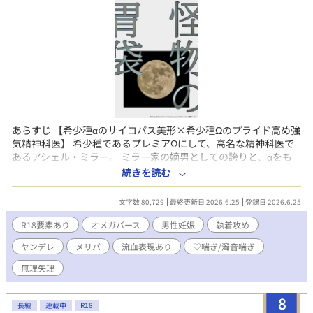
あらすじ 【希少種αのサイコパス美形×希少種Ωのプライド高め強
気精神科医】 希少種であるプレミアΩにして、高名な精神科医で
あるアシェル・ミラー。 ミラー家の嫡男としての誇りと、αをも
跪かせる知性を併せ持つ彼は、国家政府から【極秘依頼】を提示
続きを読む
される。 それは、希少種であるプレミアαであり、7人を惨殺した
最悪の異常者――ヨハン・V・ハイリンヒの《更生プロジェクト》
文字数 80,729
最終更新日 2026.6.25
登録日 2026.6.25
における、カウンセリング治療依頼だった。 さらなる輝かしい功
績のためにと依頼を引き受けたアシェル。しかし、彼を待ち受け
R18要素あり
オメガバース
男性妊娠
執着攻め
ていたのは、国家とヨハンが仕掛けた残酷極まりない罠だった。
ヤンデレ
メリバ
流血表現あり
♡喘ぎ/濁音喘ぎ
「Happy Birthday, Michel.」 －－－－－⚠️注意⚠️－－－－－ ※本
作品は倫理観、道徳心が欠如しています。 ※R-18《無理矢理、♡
無理矢理
喘ぎ、濁点喘ぎ、子宮口責め等など) ※男性妊娠表現《望まない妊
娠、出産》 ※メリバです。ほぼバドエン 受けがとにかく救われま
8
せんので、苦手な方はご注意ください。 ※受けの自傷行為や攻め
長編
連載中
R18