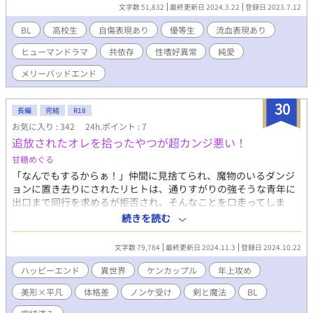
文字数 51,832
最終更新日 2024.3.22
登録日 2023.7.12
BL
高校生
自傷表現あり
優等生
流血表現あり
ヒューマンドラマ
共依存
性嗜好異常
純愛
メリーバッドエンド
30
長編
完結
R18
お気に入り : 342
24h.ポイント : 7
追放されたオレを拾ったやつが超カンジ悪い！
甘糖めぐる
「なんでもするからぁ！」仲間に見捨てられ、魔物のいるダンジ
ョンに置き去りにされたリヒトは、通りすがりの強そうな青年に
出口まで同行を求めるが拒否され、そんなことを口走ってしま
う。それから青年に拾われて、アレコレされたり重大な事件に巻
続きを読む
き込まれたり――。 田舎から王都へ出稼ぎにきたリヒトの受難と
恋とその他色々 ◇六歳差＆身長差ケンカップルです。 ※R18シー
文字数 79,784
最終更新日 2024.11.3
登録日 2024.10.22
ンはタイトルに表記します。 ※戦闘による流血表現あり（描写は
軽めですが苦手な方はご注意ください）
ハッピーエンド
異世界
ケンカップル
年上攻め
美形×平凡
体格差
ノンケ受け
剣と魔法
BL