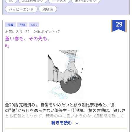
介】と【Sub教師：柊晴陽】が織りなす 重くて甘い、愛の物語ー
ー ★暴力的表現や、性的描写を含みます。 突然そういったシー
ハッピーエンド
幼馴染
ンに突入する場合があるので、 心構えをお願いします。 ★ご都
合主義なところが多いと思いますが、広い心で読んでいただけた
29
ら幸いです ★更新は毎日21時更新を予定しています。
長編
完結
なし
お気に入り : 52
24h.ポイント : 7
蒼い春も、その先も、
Rg
全20話 完結済み。 自傷をやめたいと願う朝比奈穂希と、彼
の“傷”から目を逸らさない優等生・佳澄椿。 椿の言動は、優しさ
とも狂気ともつかず、穂希の中に言いようのない違和感を残して
いく。 そんな中で告げられた「好きだ」という言葉は、救いか、
続きを読む
それとも――――。 ※自傷描写あり。