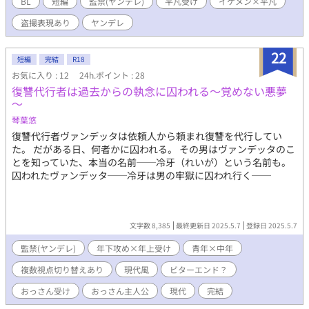
BL
短編
監禁(ヤンデレ)
平凡受け
イケメン×平凡
盗撮表現あり
ヤンデレ
22
短編
完結
R18
お気に入り : 12
24h.ポイント : 28
復讐代行者は過去からの執念に囚われる～覚めない悪夢
～
琴葉悠
復讐代行者ヴァンデッタは依頼人から頼まれ復讐を代行してい
た。 だがある日、何者かに囚われる。 その男はヴァンデッタのこ
とを知っていた、本当の名前──冷牙（れいが）という名前も。
囚われたヴァンデッタ──冷牙は男の牢獄に囚われ行く──
文字数 8,385
最終更新日 2025.5.7
登録日 2025.5.7
監禁(ヤンデレ)
年下攻め×年上受け
青年×中年
複数視点切り替えあり
現代風
ビターエンド？
おっさん受け
おっさん主人公
現代
完結