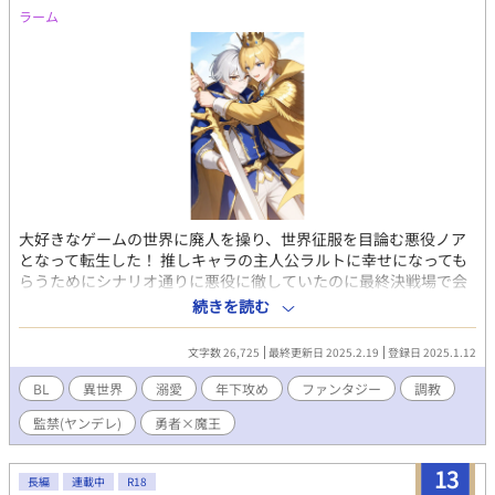
ラーム
大好きなゲームの世界に廃人を操り、世界征服を目論む悪役ノア
となって転生した！ 推しキャラの主人公ラルトに幸せになっても
らうためにシナリオ通りに悪役に徹していたのに最終決戦場で会
ったラルトは様子がおかしくて… 勇者×悪役の王道blです。 監禁
続きを読む
などの表現が出るため、苦手な方は🔙お願いします🙏
文字数 26,725
最終更新日 2025.2.19
登録日 2025.1.12
BL
異世界
溺愛
年下攻め
ファンタジー
調教
監禁(ヤンデレ)
勇者×魔王
13
長編
連載中
R18