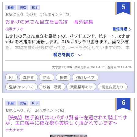
5
長編
完結
R18
お気に入り : 2,086
24h.ポイント : 78
おまけの兄さん自立を目指す 番外編集
松沢ナツオ
書籍情報
おまけの兄さん自立を目指すの、バッドエンド、ifルート、other
side を不定期に更新します。R18はガッチリ書きます。要タグ確
認。 本編掲載の分岐に従って別ルートを予定していますので、本
編を読まないと理解できないところがあります。 本編で行き詰ま
続きを読む
った時の気分転換に書くので、文字数少なめ。同じキャラですが
別物として軽い気持ちで読んで下さい。 第1話は1番あり得るバッ
文字数 73,589
最終更新日 2021.4.11
登録日 2019.4.26
ドエンドなので書きました。バッドエンドはBE表示します。 主人
公のハッピー大好きな方は注意。 バッドにはモブ姦、暴力、レイ
BL
異世界
拘束
複数
強姦レイプ
プ、死亡あり。冒頭予告しますので、地雷の方は回避で。あまり
監禁(ヤンデレ)
執着・溺愛
残酷描写あり
視点変更有り
モブ姦、強姦物は好きではないので、多くは書きません。 各キャ
ラバッド&ハッピーエンド、愛のある執着、監禁、拘束あり。 そ
の他、本編に入れなかった別視点のラブラブR１８などは＊の印
6
長編
完結
R18
付きで掲載予定。 あの時、あのキャラはどんな気持ちだった？の
お気に入り : 70
24h.ポイント : 63
様な感じでです。 もしかしたら主人公以外のカップルも書くかも
【完結】触手彼氏はスパダリ賢者〜左遷された騎士です
です。
が、エロ触手に夜な夜な美味しく頂かれています〜
ナカナカナ