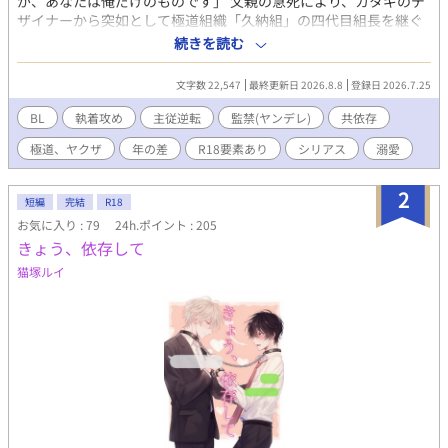
が、あなたは俺だけのものです」 父親の急死により、カタギのデ
ザイナーから突如として極道組織「久納組」の四代目組長を継ぐ
ことになった玲生。 恐怖と重圧に押し潰されそうな彼を支えたの
続きを読む
は、幼い頃「浩成兄さん」と呼んで慕っていた完璧な若頭代理・
霞浩成だった。 「俺がすべてお支えします」 恭しく忠誠を誓い、
文字数 22,547
最終更新日 2026.8.8
登録日 2026.7.25
過剰なほどの優しさで守ってくれる霞に、玲生は深く依存してい
く。 しかし、それはすべて――玲生を逃げ場のない「籠の鳥」に
BL
執着攻め
主従逆転
監禁(ヤンデレ)
共依存
するため、十年前から仕組まれた狂気の罠だった。 父親の死も、
極道、ヤクザ
年の差
R18要素あり
シリアス
溺愛
組の危機も、すべては一人の男の手のひらの上。 真実を知り絶望
する玲生を、霞は甘く深い快楽と肯定で追い詰めていき――。 執
着ヤンデレ攻め×悲劇の四代目受けが繰り広げる、主従逆転の狂
2
短編
完結
R18
愛共依存BL。 【属性・要素】 ヤンデレ / 執着攻め / 主従逆転 / 監
お気に入り : 79
24h.ポイント : 205
禁・檻 / 共依存 / 歳の差 / 極道・裏社会
きょう、依存して
猫塚ルイ