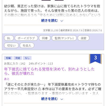
幼少期、貧乏だった受けは、家族に山に捨てられたトラウマを抱
えながら、施設で育った。 そんな彼を救った筈の恋人の攻めは、
その脆さに触れるうち “守るためには閉じ込めるしかない”という
歪んだ愛に堕ちていく。 拗らせヤンデレ攻めと疑うことを知らな
続きを読む
い一途受けの同棲ＢＬ
文字数 11,150
最終更新日 2026.7.6
登録日 2026.7.6
BL
ボーイズラブ
同棲
監禁(ヤンデレ)
溺愛
切ない
社会人
3
短編
完結
なし
お気に入り : 142
24h.ポイント : 113
年下彼氏に捨てられる覚悟を決めて、別れようとした
ら、彼氏が壊れた
あと
「遂にそのときが来たか…」 年下溺愛執着攻め×トラウマ持ちの
アラサー平凡卑屈受け ⚠️ 本作は以下の要素を含みます。必ずご確
認ください。 ・監禁あります ・重度のヤンデレがいます ・主人
公が終始不憫＆めちゃくちゃ卑屈です ・主人公の元彼が回想に出
続きを読む
てきますが、かなりのクズです。彼の発言は、作者は酷い発言と