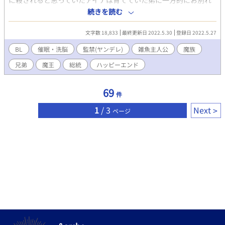
に殺されると思っていたアイナは育てていた弟に一方的にお別れ
をした。 その後予想通り魔王様に殺されたと思っていたアイナ
続きを読む
は、意識を取り戻し助けてくれた高位魔族の総統に感謝を伝える
が……。 弟に翻弄されながら優しい？弟と幸せ？な生活を手に入
文字数 18,833
最終更新日 2022.5.30
登録日 2022.5.27
れる話です。他サイトで掲載した分に＋相手sideを投稿します。
BL
催眠・洗脳
監禁(ヤンデレ)
雑魚主人公
魔族
兄弟
魔王
総統
ハッピーエンド
69
件
1
/ 3
Next
ページ