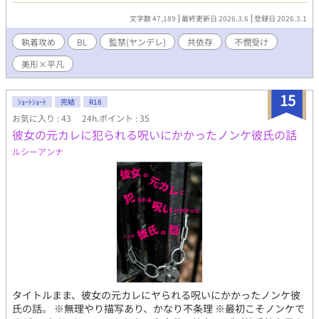
ているのか？ 拷問暴力要素あり（受けや攻めにじゃない） pixiv
文字数 47,189
最終更新日 2026.3.6
登録日 2026.3.1
にも載せています。
執着攻め
BL
監禁(ヤンデレ)
共依存
不憫受け
美形×平凡
15
ｼｮｰﾄｼｮｰﾄ
完結
R18
お気に入り : 43
24h.ポイント : 35
彼女の元カレに犯られる呪いにかかったノンケ彼氏の話
ルシーアンナ
タイトルまま、彼女の元カレにヤられる呪いにかかったノンケ彼
氏の話。 ※無理やり描写あり、かなり不条理 ※最初こそノンケで