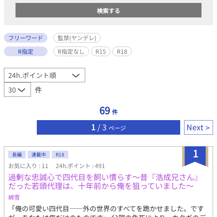
フリーワード
監禁(ヤンデレ)
R指定
R指定なし
R15
R18
件
69
件
1
/ 3
Next
ページ
1
長編
連載中
R18
お気に入り : 11
24h.ポイント : 491
過剰な忠誠心で四代目を飼い慣らす〜昔『浩成兄さん』
だった若頭代理は、十年前から俺を狙っていました〜
綿雪
「俺の可愛い四代目――外の世界のすべてを跪かせました。です