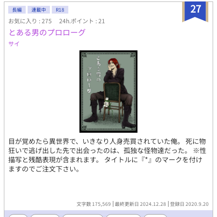
27
長編
連載中
R18
お気に入り : 275
24h.ポイント : 21
とある男のプロローグ
サイ
目が覚めたら異世界で、いきなり人身売買されていた俺。 死に物
狂いで逃げ出した先で出会ったのは、孤独な怪物達だった。 ※性
描写と残酷表現が含まれます。 タイトルに『*』のマークを付け
ますのでご注文下さい。
文字数 175,569
最終更新日 2024.12.28
登録日 2020.9.20