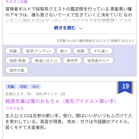
モスマンの娘
冒険者ギルドで採取系クエストの鑑定師を行っている 黒髪黒い瞳
のアキラは、誰も愛さないで一人で生きていくと決めていた なの
にそこに現れたのは ヤンデレワンコでアキラを拉致監禁してひた
すらに求めてくる 軽く無理矢理表現あり 洗浄表現あり 夢から覚
続きを読む
めるなら殺して〜虐待を受けてきた白狼、天才科学者はなんとか
助け出すが、歪んだ性知識と無知な性知識、いつになったら幸せ
文字数 16,428
最終更新日 2022.8.5
登録日 2022.8.5
になれるの？ の登場人物のパロディです。 あいかわらずの、ジョ
ン✕アキラです。
短編
監禁(ヤンデレ)
獣人
結腸
すれ違い
溺愛/執着
勘違い主人公
異世界
冒険者ギルド
運命の番
19
短編
完結
R18
お気に入り : 39
24h.ポイント : 28
鈍感先輩は僕のおもちゃ（美形アイドル×歌い手）
ハヤイもち
主人公:ヒロは古参の歌い手。受け。顔はいいがいつもふざけて人
を笑わしている。高音が得意。 攻め：ガクは今話題のアイドル。
若くモテて大変美形。