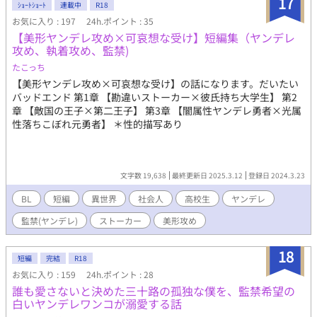
17
ｼｮｰﾄｼｮｰﾄ
連載中
R18
お気に入り : 197
24h.ポイント : 35
【美形ヤンデレ攻め×可哀想な受け】短編集（ヤンデレ
攻め、執着攻め、監禁)
たこっち
【美形ヤンデレ攻め×可哀想な受け】の話になります。だいたい
バッドエンド 第1章 【勘違いストーカー×彼氏持ち大学生】 第2
章 【敵国の王子×第二王子】 第3章 【闇属性ヤンデレ勇者×光属
性落ちこぼれ元勇者】 ＊性的描写あり
文字数 19,638
最終更新日 2025.3.12
登録日 2024.3.23
BL
短編
異世界
社会人
高校生
ヤンデレ
監禁(ヤンデレ)
ストーカー
美形攻め
18
短編
完結
R18
お気に入り : 159
24h.ポイント : 28
誰も愛さないと決めた三十路の孤独な僕を、監禁希望の
白いヤンデレワンコが溺愛する話