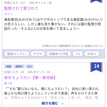
お気に入り : 217
24h.ポイント : 35
監禁されて愛されて
カイン
美影美羽(みかげみう)はヤクザのトップである美影雷(みかげらい)
の恋人らしい、しかし誰も見た事がない。それには雷の監禁が原
因だった…そんな2人の日常を覗いて見ましょう〜
文字数 29,857
最終更新日 2022.6.10
登録日 2022.4.2
監禁(ヤンデレ)
ヤクザ
妊娠あり((予定
ドS
3Pあり
14
長編
連載中
R18
お気に入り : 20
24h.ポイント : 35
命をちょうだい【第一章完結】
あべむ
「"それ"要らないなら、僕にちょうだい？」 会社に使い潰され、
屋上から飛び降りようとしていた木下真昼。声をかけてきた男
は、子供のようなおねだりで「命をくれ」と言った。 脅迫、監
禁、逃げ場のない甘やかし。男の歪んだ愛情に少しずつ侵食され
続きを読む
ていく中で、真昼は気づく。 自分はもう、ここから出たいと思っ