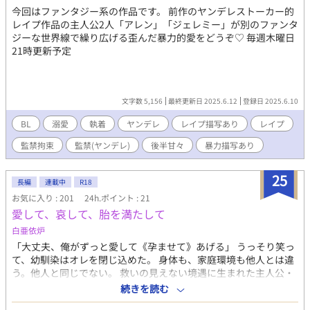
今回はファンタジー系の作品です。 前作のヤンデレストーカー的
レイプ作品の主人公2人「アレン」「ジェレミー」が別のファンタ
ジーな世界線で繰り広げる歪んだ暴力的愛をどうぞ♡ 毎週木曜日
21時更新予定
文字数 5,156
最終更新日 2025.6.12
登録日 2025.6.10
BL
溺愛
執着
ヤンデレ
レイプ描写あり
レイプ
監禁拘束
監禁(ヤンデレ)
後半甘々
暴力描写あり
25
長編
連載中
R18
お気に入り : 201
24h.ポイント : 21
愛して、哀して、胎を満たして
白亜依炉
「大丈夫、俺がずっと愛して《孕ませて》あげる」 うっそり笑っ
て、幼馴染はオレを閉じ込めた。 身体も、家庭環境も他人とは違
う。他人と同じでない。 救いの見えない境遇に生まれた主人公・
相馬逢音（そうま あいね）は 自分と他者との違いに幼少の頃から
続きを読む
苦しめられ、 周りに対して「心を開きたい」という思いと「信頼