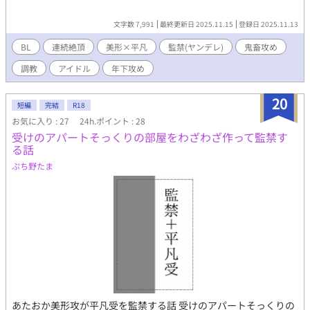
文字数 7,991
最終更新日 2025.11.15
登録日 2025.11.13
BL
連続絶頂
美形×平凡
監禁(ヤンデレ)
鬼畜攻め
調教
アイドル
年下攻め
20
短編
完結
R18
お気に入り : 27
24h.ポイント : 28
受けのアパートそっくりの部屋をわざわざ作って監禁す
る話
ぷち野たま
あたおか美形攻が平凡受を監禁する話 受けのアパートそっくりの