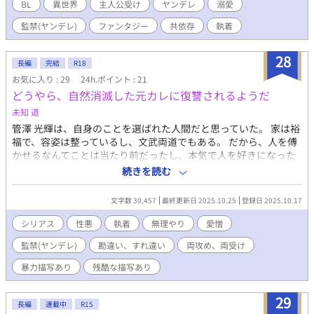
BL
異世界
主人公受け
ヤンデレ
溺愛
監禁(ヤンデレ)
ファンタジー
共依存
執着
28
長編
完結
R18
お気に入り : 29
24h.ポイント : 21
どうやら、自然消滅した元カレに復讐されるようだ
未知 道
管澤 光輝は、自身のことを選ばれた人間だと思っていた。 家は裕
福で、容姿は整っているし、文武両道でもある。 だから、人を傅
かせるなんてことは当たり前だったし、本気で人を好きになった
ことはない。 だが紀伊羅 満に出会い、面白いといった感情が芽生
続きを読む
え――好きといった愛情にまでになった。 しかし、出来心で浮気
をしてしまったことで満との関係が自然消滅してしまう。 5年
文字数 30,457
最終更新日 2025.10.25
登録日 2025.10.17
後、両親の借金によって売られるように連れて行かれた場所に、
様変わりした満が待っていて――。 ※同意なく薬を服用させる描
シリアス
性悪
執着
無理やり
愛憎
写がありますので、不快になる方はブラウザバックをお願いしま
監禁(ヤンデレ)
勘違い、すれ違い
両攻め、両受け
す。
暴力描写あり
残酷な描写あり
29
長編
連載中
R15