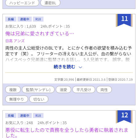
ハッピーエンド
濃密BL
心を捧げさせられたその瞬間、彼は初めて知ってしまう──それ
が絶望なのか、それとも至上の幸福なのかもわからぬまま、抗え
ぬほどに深く愛されるという感覚を。 吸血鬼×｜血筋末裔《ちす
11
長編
連載中
R18
じまつえい》で濃密BL
お気に入り : 1,639
24h.ポイント : 35
俺は兄弟に愛されすぎている…
日高 アンズ
両性の主人公総受けのBLです。 とにかく作者の欲望を積み込む予
定です（笑）。 フリーターの冴えない主人公が、血の繋がらない
ハイスペック兄弟達に監禁される話し。 5人兄弟です。 誤字。脱
字などがあったら申し訳ないです。 少し分かりにくい表現あるか
続きを読む
もしれません。
文字数 20,996
最終更新日 2021.3.6
登録日 2020.7.19
複数
監禁(ヤンデレ)
溺愛
平凡受け
両性
無理やり
切ない
12
長編
連載中
R18
お気に入り : 248
24h.ポイント : 35
悪役に転生したので責務を全うしたら勇者に執着されま
した。