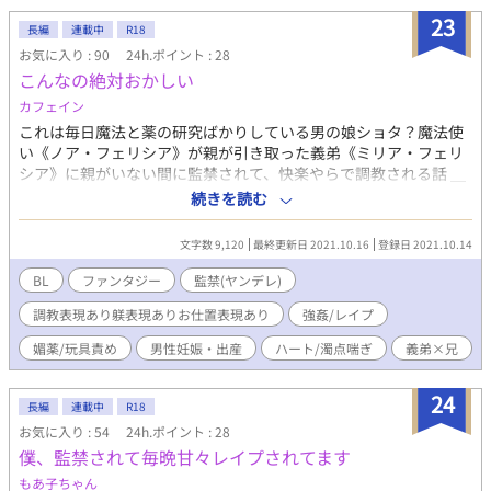
23
長編
連載中
R18
お気に入り : 90
24h.ポイント : 28
こんなの絶対おかしい
カフェイン
これは毎日魔法と薬の研究ばかりしている男の娘ショタ？魔法使
い《ノア・フェリシア》が親が引き取った義弟《ミリア・フェリ
シア》に親がいない間に監禁されて、快楽やらで調教される話 ＿
＿＿＿＿＿＿＿＿＿＿＿＿＿＿＿＿＿ 更新頻度遅め 何でもあり
続きを読む
(男性妊娠、媚薬、監禁、調教、強姦、玩具、濁点・ハート喘ぎな
どなど、色々入ってるので)
文字数 9,120
最終更新日 2021.10.16
登録日 2021.10.14
BL
ファンタジー
監禁(ヤンデレ)
調教表現あり躾表現ありお仕置表現あり
強姦/レイプ
媚薬/玩具責め
男性妊娠・出産
ハート/濁点喘ぎ
義弟×兄
24
長編
連載中
R18
お気に入り : 54
24h.ポイント : 28
僕、監禁されて毎晩甘々レイプされてます
もあ子ちゃん