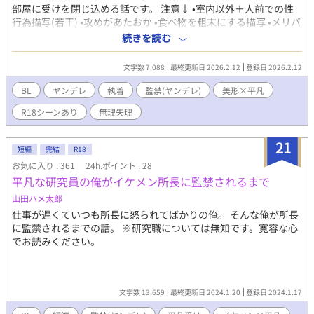
部屋に受けを閉じ込める話です。 注意↓ •室内以外＋人前での性
行為描写(若干) •攻めがあたおか •食べ物を粗末にする描写 •メリバ
気味(攻めからしたらハッピーエンド) 攻めの名前は出てきません
続きを読む
受けの名前も呼ばれる程度です。
文字数 7,088
最終更新日 2026.2.12
登録日 2026.2.12
BL
ヤンデレ
執着
監禁(ヤンデレ)
美形×平凡
R18シーンあり
無理矢理
21
短編
完結
R18
お気に入り : 361
24h.ポイント : 28
平凡な研究員の俺がイケメン所長に監禁されるまで
山田ハメ太郎
仕事が遅くていつも所長に怒られてばかりの俺。 そんな俺が所長
に監禁されるまでの話。 ※研究職については無知です。寛容な心
でお読みください。
文字数 13,659
最終更新日 2024.1.20
登録日 2024.1.17