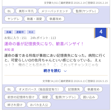
して扱ってます。 ・愛が重すぎて歪んでる関係性です ・結末はメ
文字数 9,911
最終更新日 2026.2.14
登録日 2026.2.14
リバ・共依存です ・現実での行為を肯定・推奨する意図はありま
せん。 ⚠️ 地雷のある方はここでバック推奨 「ヤンデレ？監禁？
BL
美形×平凡
メリーバッドエンド
監禁(ヤンデレ)
共依存？全部いけますが？」 という猛者だけ、どうぞ。 <あらす
ヤンデレ
執着・溺愛
執着攻め
じ> 元カレの「子供もできないし、おっさんといつまでも付き合
う義理はない」がトラウマの受けが、3ヶ月手を出してこない10
歳年下の攻めの婚約の話を聞いて、別れ話をしたら……。 攻め:一
4
長編
連載中
R18
ノ瀬蒼太 受け:西田遥希
お気に入り : 151
24h.ポイント : 113
運命の番が記憶喪失になり、歓喜バンザイ！
未知 道
運命の番である玲哉が事故にあい記憶喪失になった。病院に行く
と、可愛らしいΩの佐月ちゃんといい感じになっている。 えぇ
っ！？ 俺のことも忘れた？ こ、これってチャンスじゃな
い！？ 本編完結しました。 番外編として、玲哉、美姫、佐月視点
続きを読む
を投稿していきます。 他視点はシリアスな部分が多々ありますの
で苦手な方はご注意下さい。
文字数 54,103
最終更新日 2026.6.13
登録日 2026.5.15
BL
オメガバース（独自設定有り）
記憶喪失
執着攻め
前世の記憶持ち受け
溺愛
監禁(ヤンデレ)
囲い込み
絆され受け
おバカ主人公