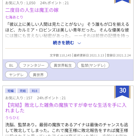
お気に入り : 1,050
24h.ポイント : 21
二度目の人生は魔王の嫁
七海あとり
「彼以上に美しい人間は見たことがない」 そう誰もが口を揃える
ほど、カルミア・ロビンズは美しい青年だった。 そんな優美な彼
には誰にも言えない秘密があった。 ーーそれは前世の記憶を持っ
ていることだった。 一度目の人生は、不幸な人生だった。 二度目
続きを読む
の人生はせめて人並みに幸せになろうとしたはずなのに、何故か
一国の王子に見染められ、監禁されていた。 日々自由になりたい
文字数 110,145
最終更新日 2021.3.13
登録日 2021.2.24
と思っていたそんな彼の前に現れたのは、眉目秀麗な魔族でー
ー。 ※重複投稿です。
BL
ファンタジー
異世界転生
監禁(ヤンデレ)
ヤンデレ
異世界
30
短編
完結
R18
お気に入り : 157
24h.ポイント : 21
【完結】敗北した雑魚の魔族ですが幸せな生活を手に入
れました
うらひと
洗脳、監禁あり。最弱の魔族であるアイナは最後のチャンスも逃
して敗北してしまった。これで魔王様に敗北報告をすれば魔王様