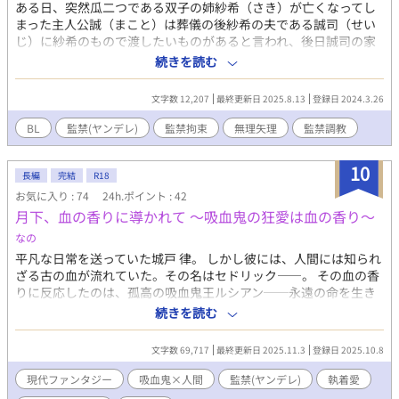
ある日、突然瓜二つである双子の姉紗希（さき）が亡くなってし
まった主人公誠（まこと）は葬儀の後紗希の夫である誠司（せい
じ）に紗希のもので渡したいものがあると言われ、後日誠司の家
へ。誠はそこで誠司に出された飲み物を飲み意識を失ってしま
続きを読む
う。目を覚ますと腕をベットに縛られていた。ここから歪んだ愛
の監禁生活が始る… ＊この作品は暴力、無理矢理、監禁、性描写
文字数 12,207
最終更新日 2025.8.13
登録日 2024.3.26
を含みます。苦手な方はお気をつけください。
BL
監禁(ヤンデレ)
監禁拘束
無理矢理
監禁調教
10
長編
完結
R18
お気に入り : 74
24h.ポイント : 42
月下、血の香りに導かれて ～吸血鬼の狂愛は血の香り～
なの
平凡な日常を送っていた城戸 律。 しかし彼には、人間には知られ
ざる古の血が流れていた。その名はセドリック――。 その血の香
りに反応したのは、孤高の吸血鬼王ルシアン──永遠の命を生き
る彼にとって、セドリックは、たった一人の「番」であり、唯一
続きを読む
無二の存在だった。 しかし彼は自分の運命を拒む。 「俺は、お前
のものじゃない――！」 恐怖と抗拒、そして身体と心を深く侵さ
文字数 69,717
最終更新日 2025.11.3
登録日 2025.10.8
れていく感覚。 だが、拒むほどに増すルシアンの溺愛は、狂気的
で執着に満ちていた。 運命に抗う人間と、愛ゆえに狂う吸血鬼
現代ファンタジー
吸血鬼×人間
監禁(ヤンデレ)
執着愛
――。 永遠に続く夜の館で繰り広げられる、極限の監禁愛。 血と