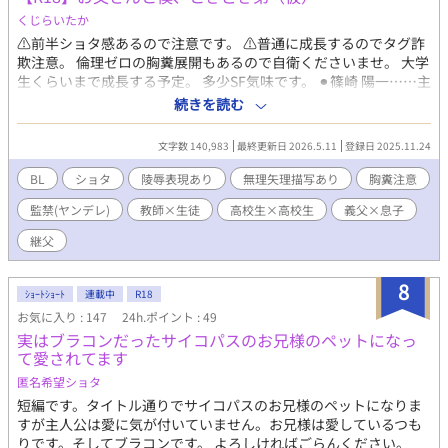
くじらいたか
⚠︎前半ショタ感あるので注意です。 ⚠︎普通に成長するのでタグ詐
欺注意。 倫理ゼロの胸糞展開もあるので自衛くださいませ。 大学
生くらいまで成長する予定。 多少SF気味です。 ⚫︎篠崎 陽一……主
人公・ちょろい ⚫︎篠崎 惺……歳の離れた弟・無口 ⚫︎篠崎 航……継
続きを読む
父・会計士/経営者 ⚫︎篠崎 ◇◇………母（？）・看護師 ⚪︎時岡 遥
架……？？？ ⚪︎時岡 ◇◇……時岡家の養子/同学年 ⚪︎花井
文字数 140,983
最終更新日 2026.5.11
登録日 2025.11.24
暉……？？？ – – – – – – – – – – – – – – – – – – – – – – – – ◼︎宮下
◇◇……教師・婚約者がいるセフレ ◼︎千馬 未弥……母の恋人 ◼︎日
BL
ショタ
陵辱表現あり
無理矢理描写あり
胸糞注意
野 聖司……高校のクラスメート
監禁(ヤンデレ)
教師×生徒
高校生×高校生
義父×息子
継父
8
ｼｮｰﾄｼｮｰﾄ
連載中
R18
お気に入り : 147
24h.ポイント : 49
実はブラコンだったサイコパスのお兄様のペットになっ
て愛されてます
匿名希望ショタ
短編です。タイトル通りでサイコパスのお兄様のペットになりま
すが主人公は愛に気が付いていません。お兄様は愛しているつも
りです。そしてブラコンです。 よろしければごらんください。