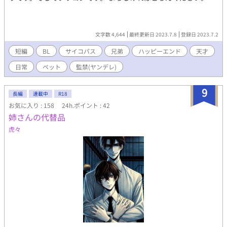
文字数 4,644
最終更新日 2023.7.8
登録日 2023.7.2
短編
BL
サイコパス
兄弟
ハッピーエンド
天才
日常
ペット
監禁(ヤンデレ)
9
長編
連載中
R18
お気に入り : 158
24h.ポイント : 42
姉さんの代替品
虎々