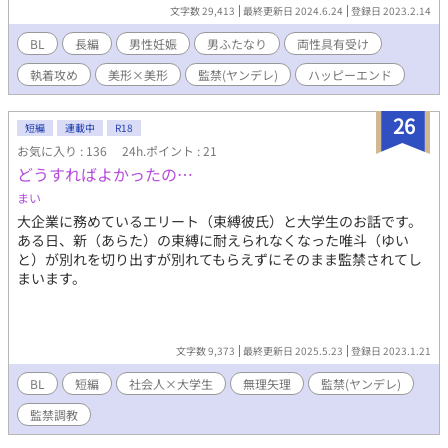
できない」という疑念に苛まれながら大人になった。 大学生にな
文字数 29,413
最終更新日 2024.6.24
登録日 2023.2.14
った今もその思いは昇華出来ず、孤独や焦燥を体を売ることで満
たしていた。 そんなある日の午後、アイネは幼馴染の芽木藍那
BL
長編
男性妊娠
男ふたなり
両性具有受け
（めぎ あいな）と再会し……―― 監禁ヤンデレ（疑惑）幼馴染×
執着攻め
美形×美形
監禁(ヤンデレ)
ハッピーエンド
ふたなり荒み大学生 のちぐはぐ監禁生活。 えっちな監禁話が書き
たかったので。気が向いたら長編連載になります。
（2023/03/01 追記：長編に設定し直しました！） どのくらい掘
26
短編
連載中
R18
り下げて書くかは未定ですが最終的にはハッピーエンドです。 単
お気に入り : 136
24h.ポイント : 21
話の詰め合わせにしようか普通に続き物にしようか悩み中…。
どうすればよかったの…
pixiv・アルファポリスで活動しています。 双方とも随時更新・投
稿予定。 ――【注意書き】―― ※この作品は以下の要素が含まれ
まい
ます※ 〇全体を通して〇 売春・男性妊娠・ネグレクト・監禁・拘
大企業に務めているエリート（束縛彼氏）と大学生のお話です。
束・強姦あるいはそれに近い無理やりな性行為 〇話によっては〇
ある日、新（あらた）の束縛に耐えられなくなった唯斗（ゆい
自慰表現、攻め以外との性行為、中出し ※この作品は現実での非
と）が別れを切り出すが別れてもらえずにそのまま監禁されてし
人道的行為を容認するものではありません。
まいます。
文字数 9,373
最終更新日 2025.5.23
登録日 2023.1.21
BL
短編
社会人×大学生
無理矢理
監禁(ヤンデレ)
監禁調教