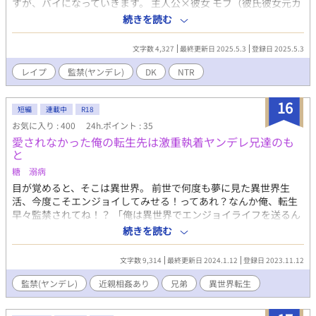
すが、バイになっていきます。 主人公×彼女 モブ（彼氏彼女元カ
レ×主人公） Pixiv https://www.pixiv.net/novel/show.php?
続きを読む
id=24411977 ムーンライトノベルズ
https://novel18.syosetu.com/n3615kh/ fujossy
文字数 4,327
最終更新日 2025.5.3
登録日 2025.5.3
https://fujossy.jp/books/30692
レイプ
監禁(ヤンデレ)
DK
NTR
16
短編
連載中
R18
お気に入り : 400
24h.ポイント : 35
愛されなかった俺の転生先は激重執着ヤンデレ兄達のも
と
糖 溺病
目が覚めると、そこは異世界。 前世で何度も夢に見た異世界生
活、今度こそエンジョイしてみせる！ってあれ？なんか俺、転生
早々監禁されてね！？ 「俺は異世界でエンジョイライフを送るん
だぁー！」 激重執着ヤンデレ兄達にトロトロのベタベタに溺愛さ
続きを読む
れるファンタジー物語。 注※微エロ、エロエロ ・初めはそんなエ
ロくないです。 ・初心者注意 ・ちょいちょい細かな訂正入りま
文字数 9,314
最終更新日 2024.1.12
登録日 2023.11.12
す。
監禁(ヤンデレ)
近親相姦あり
兄弟
異世界転生