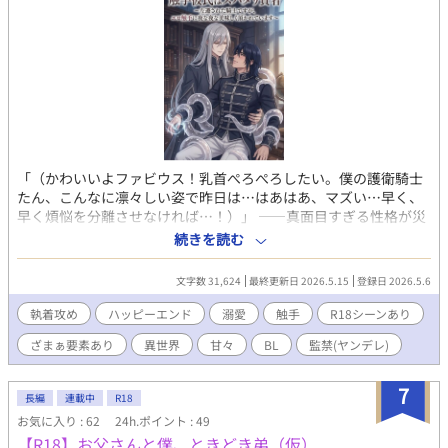
「（かわいいよファビウス！乳首ぺろぺろしたい。僕の護衛騎士
たん、こんなに凛々しい姿で昨日は…はあはあ、マズい…早く、
早く煩悩を分離させなければ…！）」 ——真面目すぎる性格が災
いし、婚約破棄と左遷を同時に言い渡されたファビウスが向かっ
続きを読む
た先は、世間から『魔窟』と恐れられる研究塔だった。 そこで出
会ったのは、どこまでも優しく高潔な賢者ロクシード。 だが、彼
文字数 31,624
最終更新日 2026.5.15
登録日 2026.5.6
には秘密があった。 煩悩まみれの賢者の元へ、好みドストライク
な騎士が現れた時、夜な夜なベッドに触手が這い回る——！？ 昼
執着攻め
ハッピーエンド
溺愛
触手
R18シーンあり
は清廉な賢者と騎士、夜は触手でナカまでぐっちゅぐちゅ。 「ろ
ざまぁ要素あり
異世界
甘々
BL
監禁(ヤンデレ)
くしぃどしゃまっ♡♡♡じゅっと、じゅうっと♡おまもりしまし
ゅっ♡♡♡」 不器用騎士が愛欲に挟まれ、逃げ場のない至福の監
獄で、身も心もとろとろに溶かされる【オタク魔術師×真面目騎
7
長編
連載中
R18
士】の監禁溺愛BL！ ※この作品には「失禁」「乳首開発」「変態
お気に入り : 62
24h.ポイント : 49
オタク攻め」「♡喘ぎ」「R18」の描写が含まれています。 （全
【R18】お父さんと僕、ときどき弟（仮）
12話3万文字中編規模、投稿予約完了済み）