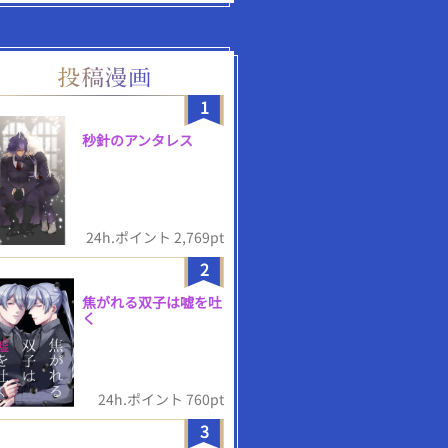
1
秒針のアンタレス
24h.ポイント 2,769pt
2
焦がれる双子は嘘を吐
く
24h.ポイント 760pt
3