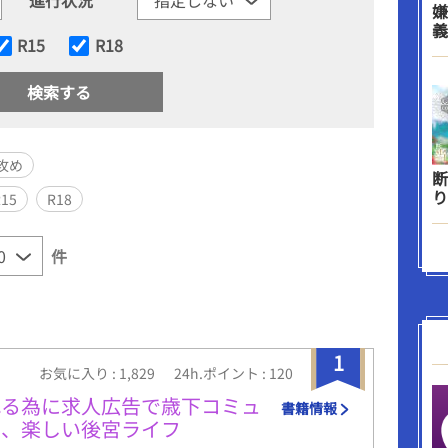
嫌
義
R15
R18
攻め
断
り
R15
R18
件
1
お気に入り : 1,829
24h.ポイント : 120
れる為に求人広告で歳下コミュ
書籍情報
の、楽しい後宮ライフ