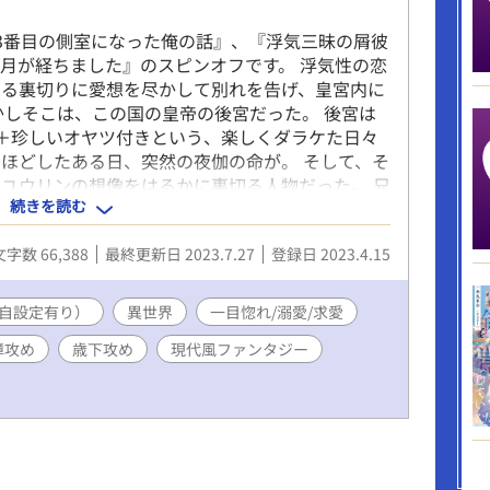
3番目の側室になった俺の話』、『浮気三昧の屑彼
月が経ちました』のスピンオフです。 浮気性の恋
なる裏切りに愛想を尽かして別れを告げ、皇宮内に
かしそこは、この国の皇帝の後宮だった。 後宮は
＋珍しいオヤツ付きという、楽しくダラケた日々
ほどしたある日、突然の夜伽の命が。 そして、そ
ユウリンの想像をはるかに裏切る人物だった。 兄
続きを読む
歳下ヘタレ陛下のイチャラブ後宮ライフが始...ま
性オメガ 20歳 長めの黒髪 金茶の瞳 東洋系の美形
文字数 66,388
最終更新日 2023.7.27
登録日 2023.4.15
り ラクして儲けたい・超面食い ◆隆慶 アルファ
隠れ超美形 ぴっちぴちの18歳 コミュ障まっしぐ
隠すヘタレ 書類で上がってきたユウリンの顔画像
自設定有り）
異世界
一目惚れ/溺愛/求愛
がヘタレゆえ、１ヶ月モジモジしていた ◆エリア
障攻め
歳下攻め
現代風ファンタジー
2歳 赤っぽい金髪に緑の瞳 典型的イケメン 女好き
れ絶賛ストーカーロミオ中 ◆ミツクニ 隆慶の幼
侯爵家の三男で明るく社交的な性格だが隆慶の独占欲
関係に持ち込まれかけて拒否＆国外逃亡 ※異世界
現代軸の後宮です。 ※『浮気三昧』と本作品は、
。 ※本作品は他サイト様にも掲載しています。