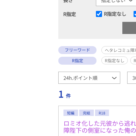
R指定なし
R指定
フリーワード
ヘタレコミュ障
R指定
R指定なし
1
件
短編
完結
R18
ロミオ化した元彼から逃
障陛下の側室になった俺