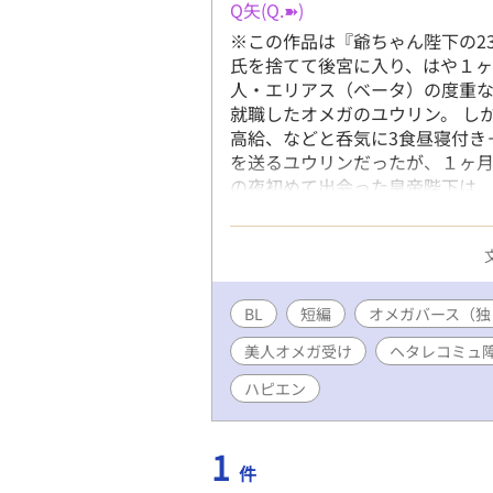
Q矢(Q.➽)
※この作品は『爺ちゃん陛下の2
氏を捨てて後宮に入り、はや１ヶ
人・エリアス（ベータ）の度重
就職したオメガのユウリン。 し
高給、などと呑気に3食昼寝付き
を送るユウリンだったが、１ヶ月
の夜初めて出会った皇帝陛下は、
さん女房的美人オメガ（♂）と、
ります。 ◆ユウリン（夕凛）・男
容姿は結構いい線いってる自覚あ
和皇国135代皇帝 黒髪、青眼の
ら・すだれのような前髪で 顔を
BL
短編
オメガバース（独
がど真ん中でフォーリンラブ。だ
美人オメガ受け
ヘタレコミュ
ス ・ユウリンの元彼・ベータ 2
ユウリンに愛想を尽かされ捨てら
ハピエン
馴染みで元彼・ベータ 18歳 
により封印されて病み病み 体の
ですが舞台はナーロッパではなく
1
件
『爺ちゃん』よりも後の年代です