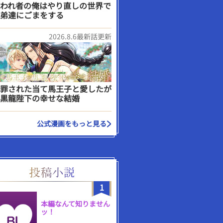
われ者の俺はやり直しの世界で
弟達にごまをする
2026.8.6最新話更新
罪された当て馬王子と愛したが
黒龍陛下の幸せな結婚
公式漫画をもっと見る
1
本編なんて知りません
ッ！