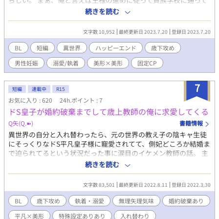
らしい。 まぁ、俺と言えば王様の進めに従って貴族学校に通って
い為、詳細はまだわからない。 ◇岡部 早織 篠井の元妻 結婚2年で
いた。 優しい先輩に慕ってくれる可愛い後輩…まぁ順風満帆…っ
続きを読む
妊娠中に突然離婚を突き付け、離婚成立後は一切の連絡を断っ
てやつ… だったなぁ…この前までは。 結婚を前提に…なんて…急
た。篠井に消えないトラウマを植え付けた人物。 〜〜敢えて篠井
すぎるだろ！！なんでアイツ…よりによって俺に…！？？ 前作短
以外の3人の情報は小出しにしています。 ※近親〇姦が苦手な方
文字数 10,952
最終更新日 2023.7.20
登録日 2023.7.20
編『ゆるだる転生者の平穏なお嫁さん生活』に登場する優馬の続
はそっ閉じで ※結婚していた女性との性描写はありませんが、会
編です。 今作だけでも楽しめるように書きますが、こちらもよろ
BL
短編
異世界
ハッピーエンド
歳下攻め
話のやり取りがあります。 ※ハピエンかは人によるかと… ゆっく
しくお願いします。
り更新です。
男性妊娠
溺愛/執着
美形×美形
固定CP
7
短編
連載中
R15
お気に入り : 620
24h.ポイント : 7
ドS皇子が婚約破棄までして歳上教師の俺に求愛してくる
Q矢(Q.➽)
書籍情報
異世界の自分と入れ替わったら、元の世界の教え子の陰キャ生徒
にそっくりなドS平凡皇子様に寵愛されてて、側妃どころか結婚ま
で迫られてるという状況だった事に涙目のイケメン教師の話。 主
人公 桐原 七晴 (きりはら ななせ) 生徒 宇城 三環 (うじょう さわ) ※
続きを読む
11話以降からの、逃亡した桐原側の話は(逃桐)と表記します。 宇
城に関しては､元世界線側は現、と名前の前に表記して話を進めま
文字数 83,501
最終更新日 2022.8.11
登録日 2022.3.30
す。 ※主人公は2人の桐原。同じ人間ですがパラレルワールド毎
に性格は違います。 桐原は静、逃げた方の桐原は動、と思ってい
BL
歳下攻め
執着・溺愛
無理矢理気味
婚約破棄あり
ただけるとわかり易いかと存じます。 ※シリアスではございませ
平凡×美形
特殊設定ありあり
入れ替わり
ん。