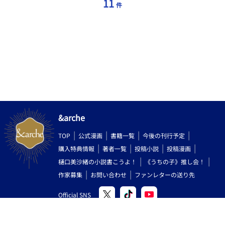
11
件
&arche
TOP
公式漫画
書籍一覧
今後の刊行予定
購入特典情報
著者一覧
投稿小説
投稿漫画
樋口美沙緒の小説書こうよ！
《うちの子》推し会！
作家募集
お問い合わせ
ファンレターの送り先
Official SNS