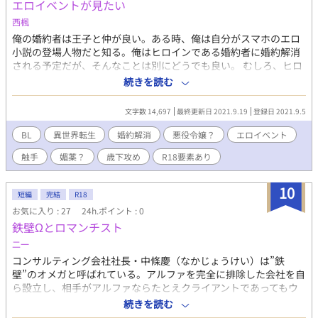
エロイベントが見たい
西楓
俺の婚約者は王子と仲が良い。ある時、俺は自分がスマホのエロ
小説の登場人物だと知る。俺はヒロインである婚約者に婚約解消
される予定だが、そんなことは別にどうでも良い。 むしろ、ヒロ
インのエロシーンがみたい。婚約解消されるショックよりエロシ
続きを読む
ーンを見れる喜びのが上回る俺。無事にヒロインのエロシーンを
見られるか？ 婚約者の義弟は俺のことを疎ましく思っているよう
文字数 14,697
最終更新日 2021.9.19
登録日 2021.9.5
だが… 後半Ｒシーンがあります。 Rシーンには※をつけてます。
※その後の話を追加しました。
BL
異世界転生
婚約解消
悪役令嬢？
エロイベント
触手
媚薬？
歳下攻め
R18要素あり
10
短編
完結
R18
お気に入り : 27
24h.ポイント : 0
鉄壁Ωとロマンチスト
二一
コンサルティング会社社長・中條慶（なかじょうけい）は”鉄
壁”のオメガと呼ばれている。アルファを完全に排除した会社を自
ら設立し、相手がアルファならたとえクライアントであってもウ
ェブ経由でしか接触しないという徹底ぶりだ。 そんな慶が『世界
続きを読む
を牽引する100人』のうちのひとりに選ばれた。海外で行われる