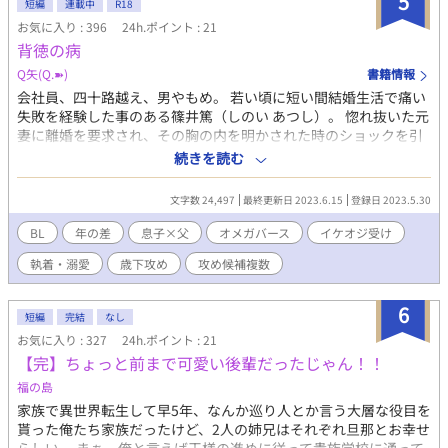
5
髪、青眼の隠れ超美形 ぴっちぴちの18歳 コミュ障まっしぐら・す
短編
連載中
R18
だれのような前髪で 顔を隠すヘタレ 書類で上がってきたユウリン
お気に入り : 396
24h.ポイント : 21
の顔画像がど真ん中でフォーリンラブ。だがヘタレゆえ、１ヶ月
背徳の病
モジモジしていた ◆エリアス ・ユウリンの元彼・ベータ 22歳 赤
Q矢(Q.➽)
書籍情報
っぽい金髪に緑の瞳 典型的イケメン 女好き ユウリンに愛想を尽
かされ捨てられ絶賛ストーカーロミオ中 ◆ミツクニ 隆慶の幼馴染
会社員、四十路越え、男やもめ。 若い頃に短い間結婚生活で痛い
みで元彼・ベータ 18歳 侯爵家の三男で明るく社交的な性格だが隆
失敗を経験した事のある篠井篤（しのい あつし）。 惚れ抜いた元
慶の独占欲により封印されて病み病み 体の関係に持ち込まれかけ
妻に離婚を要求され、その胸の内を明かされた時のショックを引
て拒否＆国外逃亡 ※異世界ですが舞台はナーロッパではなく現代
きずってきた彼は、離婚後は特に深く他人と関わる事もなく、ず
続きを読む
軸の後宮です。 ※『浮気三昧』と本作品は、『爺ちゃん』よりも
っと独り身で生きてきた。そしてこの先も、おそらくそれは変わ
後の年代です。 ※本作品は他サイト様にも掲載しています。
らない筈だった。 しかし、ある青年達との出会いを境に、篠井の
文字数 24,497
最終更新日 2023.6.15
登録日 2023.5.30
日常に変化が…。 ◆篠井 篤 43歳 通信会社勤務 離婚歴あり β 性指
向はストレート 身長高め、細身。黒髪黒目。 顔の作りはやや強面
BL
年の差
息子×父
オメガバース
イケオジ受け
ながら、性格は真面目で温厚、物腰柔らか。女性や歳下には特に
執着・溺愛
歳下攻め
攻め候補複数
好かれる。 ◆ユク・シオン 韓国人留学生 （？？） 髪や目の色素
薄め、甘めの顔立ち。高身長で意外と筋肉質。例えるならワン
コ。日本語上手い。 ◆宍戸 晃誠 （ししど こうせい）篠井の会社
6
短編
完結
なし
の新入社員、帰国子女。（？？） 高身長、がっしり体型。黒髪黒
お気に入り : 327
24h.ポイント : 21
目で男らしい顔立ちの、文句無しのイケメン。アメリカの高校を
【完】ちょっと前まで可愛い後輩だったじゃん！！
飛び級で卒業し大学入学した。自信家で、プライドの高き事エベ
レストの如し。 ◆灰野 英里（はいの えいり）篠井のマンション
福の島
の隣室に住む青年。（？？） 身長は多分、172というところ。細
家族で異世界転生して早5年、なんか巡り人とか言う大層な役目を
身に見えて意外と…。いつも黒かグレーのマスク姿だが目は大き
貰った俺たち家族だったけど、2人の姉兄はそれぞれ旦那とお幸せ
く可愛らしい印象。専門学生らしいが、挨拶くらいしか会話が無