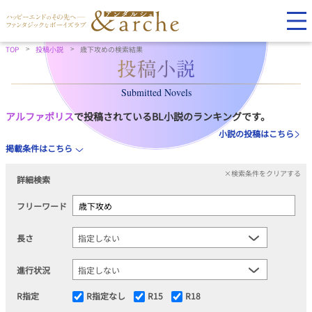
TOP
投稿小説
歳下攻めの検索結果
Submitted Novels
アルファポリス
で投稿されているBL小説のランキングです。
小説の投稿はこちら
掲載条件はこちら
×検索条件をクリアする
詳細検索
フリーワード
長さ
進行状況
R指定
R指定なし
R15
R18