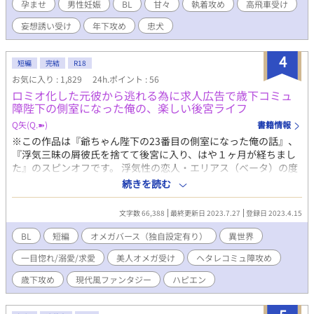
想誘い受け ◾️２ドSピッチャーの孕ませバッテリー 〜親友の腹は俺
孕ませ
男性妊娠
BL
甘々
執着攻め
高飛車受け
の子でパンパン〜 親友同士 ドS攻め ◾️３ハードボイルド先輩後
妄想誘い受け
年下攻め
忠犬
輩のリバ妊娠 〜任務の果てに誓う孕ませ愛〜 先輩x後輩 ハード
ボイルド ◾️４子持ち夫婦の甘えん坊孕み生活 〜俺だけ見てて…全
部俺にくれよ〜 歳下攻め 子持ち ◾️５高飛車アイドルは忠犬孕ま
4
短編
完結
R18
せ攻めに甘々屈服 〜俺のアナルに中出し許可してやる〜 高飛車受
お気に入り : 1,829
24h.ポイント : 56
け 忠犬攻め ◾️６義弟を孕ます禁断の執着愛 〜弟の恋人は俺だ
ロミオ化した元彼から逃れる為に求人広告で歳下コミュ
け〜 義兄弟 執着攻め ◾️７続・スパダリ課長と妄想受けの孕ませ
障陛下の側室になった俺の、楽しい後宮ライフ
生活 〜やっぱり課長の赤ちゃんが欲しい！〜 上司x部下 オモチ
ャ攻め
Q矢(Q.➽)
書籍情報
※この作品は『爺ちゃん陛下の23番目の側室になった俺の話』、
『浮気三昧の屑彼氏を捨てて後宮に入り、はや１ヶ月が経ちまし
た』のスピンオフです。 浮気性の恋人・エリアス（ベータ）の度
重なる裏切りに愛想を尽かして別れを告げ、皇宮内に就職したオ
続きを読む
メガのユウリン。 しかしそこは、この国の皇帝の後宮だった。 後
宮は高給、などと呑気に3食昼寝付き＋珍しいオヤツ付きという、
文字数 66,388
最終更新日 2023.7.27
登録日 2023.4.15
楽しくダラケた日々を送るユウリンだったが、１ヶ月ほどしたあ
る日、突然の夜伽の命が。 そして、その夜初めて出会った皇帝陛
BL
短編
オメガバース（独自設定有り）
異世界
下は、ユウリンの想像をはるかに裏切る人物だった。 兄さん女房
一目惚れ/溺愛/求愛
美人オメガ受け
ヘタレコミュ障攻め
的美人オメガ（♂）と、歳下ヘタレ陛下のイチャラブ後宮ライフ
が始...まります。 ◆ユウリン（夕凛）・男性オメガ 20歳 長めの黒
歳下攻め
現代風ファンタジー
ハピエン
髪 金茶の瞳 東洋系の美形 容姿は結構いい線いってる自覚あり ラ
クして儲けたい・超面食い ◆隆慶 アルファ 和皇国135代皇帝 黒