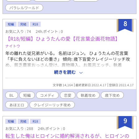
パラレルワールド
8
短編
完結
R18
お気に入り : 74
24h.ポイント : 0
【R18/短編】ひょうたんの愛【花言葉企画花物語】
ナイトウ
年の離れた従兄弟がいる。 名前はジュン。 ひょうたんの花言葉
「手に負えないほどの重さ」 傾向: 歳下盲愛クレイジーリッチ攻
め、貧乏農家おっさん受け、異物挿入、お風呂エッチ、執着
————- ああいああこさんとたちゅ。さんの『花言葉企画花物
続きを読む
語』参加作です。 企画が気になる方はツイッターのハッシュタグ
#花言葉企画花物語 からどうぞ！
文字数 14,164
最終更新日 2022.4.17
登録日 2022.4.17
BL
短編
コメディ
恋愛
執着攻め
歳下攻め
あほエロ
クレイジーリッチ攻め
9
短編
完結
R18
お気に入り : 288
24h.ポイント : 0
転生した俺はヒロインに婚約解消されるが、ヒロインの