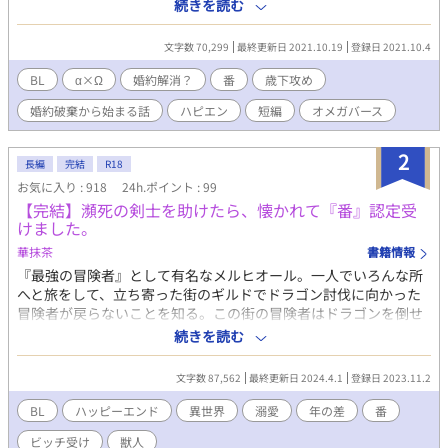
な彼は今、番であり婚約者でもある教え子の藤川 丞に婚約の解消
続きを読む
を申し入れられている。 婚約解消、番の解除という、オメガにと
っては致命的な宣告である筈の申し出を、すんなり受け入れた立
文字数 70,299
最終更新日 2021.10.19
登録日 2021.10.4
川。あまりにもあっさりとした立川の態度に、逆に戸惑う藤川。
番を解除し、別々の道を歩き始めた2人だったが、一人で解除の負
BL
‪α‬×Ω
婚約解消？
番
歳下攻め
荷を背負った立川の身にはある異変が起きていた。 それから間も
婚約破棄から始まる話
ハピエン
短編
オメガバース
なく、立川は大学を辞め姿を消す。消えた立川を捜す藤川だった
が、その消息を掴めぬまま数年が経ち…。 ひと目惚れから全力で
恋をしたアルファ・藤川と、歳上である事に負い目を感じながら
2
長編
完結
R18
も、無自覚に藤川に対する気持ちを胸の中に育て始めたオメガ・
お気に入り : 918
24h.ポイント : 99
立川。 すれ違うばかりの2人の想いが重なる日は果たしてやって
【完結】瀕死の剣士を助けたら、懐かれて『番』認定受
くるのか―――。 ◆立川 洸（たちかわ こう）30歳 ベータを装っ
けました。
て生きてきたオメガ。容姿は小綺麗だが平凡の域。天涯孤独。 ◆
藤川 丞（ふじかわ たすく）20歳 恵まれた生まれ育ちのアルファ
華抹茶
書籍情報
故に、群がってくる他人にうんざりしていたが、初めて見た立川
『最強の冒険者』として有名なメルヒオール。一人でいろんな所
の姿に惹かれ…。 ※オメガバース・独自設定あり 〜オメガバース
へと旅をして、立ち寄った街のギルドでドラゴン討伐に向かった
とは ★男性、女性という基本性別の上に、それぞれα(アルファ)、
冒険者が戻らないことを知る。この街の冒険者はドラゴンを倒せ
β(ベータ)、Ω(オメガ)という第2性が存在する世界観の事です。 ★
る人はおらず、メルヒオールは「それなら自分が行ってくる」と
続きを読む
総人口の10%ほどしかいない優性種として生まれるαは、高い知
ギルドを出た。 そしてドラゴンが現れたという場所へ行ってみれ
能や才能、身体能力、カリスマ性や独特のオーラを有して生まれ
ば、伝説のドラゴンである『エンシェントドラゴン』が一人の剣
文字数 87,562
最終更新日 2024.4.1
登録日 2023.11.2
る場合が殆どであり、早くからその片鱗を見せたりもする為、世
士を殺そうとしていたところだった。 メルヒオールはそのドラゴ
界は彼らによって牽引されていると言われています。 ★対して、
ンを倒し、瀕死だった剣士を救ったことから懐かれてしまう。 瀕
BL
ハッピーエンド
異世界
溺愛
年の差
番
やはり人口の10〜15%であるΩは、発現すれば男性であっても妊
死だった剣士（童貞の歳下攻め）×最強の冒険者（ビッチの歳上
娠・出産が可能な性です。 ★αはΩに、Ωはαに本能的に惹きつけ
ビッチ受け
獣人
受け） ●約7万字ほどの中編です。全22話。 ●特にR18シーンに