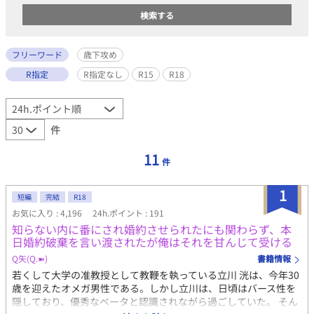
フリーワード
歳下攻め
R指定
R指定なし
R15
R18
件
11
件
1
短編
完結
R18
お気に入り : 4,196
24h.ポイント : 191
知らない内に番にされ婚約させられたにも関わらず、本
日婚約破棄を言い渡されたが俺はそれを甘んじて受ける
Q矢(Q.➽)
書籍情報
若くして大学の准教授として教鞭を執っている立川 洸は、今年30
歳を迎えたオメガ男性である。しかし立川は、日頃はバース性を
隠しており、優秀なベータと認識されながら過ごしていた。 そん