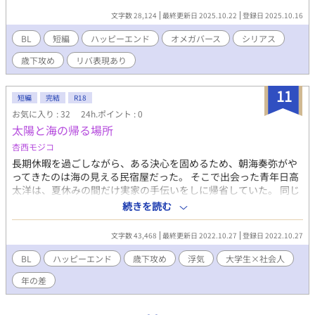
レセプションパーティに出席するにあたり、随伴できるのはひと
文字数 28,124
最終更新日 2025.10.22
登録日 2025.10.16
りだけ。 そして、腹心の部下が推薦してきた百々清埜（ももすが
の）は慶の忌み嫌うアルファ性だった。 当然慶は清埜を拒否す
BL
短編
ハッピーエンド
オメガバース
シリアス
るが、万が一があれば自分を刺していいという彼を、一旦は受け
歳下攻め
リバ表現あり
入れざるを得なくなり……。 鉄壁のオメガは”運命”から逃れら
れるのか、それとも――？
11
短編
完結
R18
お気に入り : 32
24h.ポイント : 0
太陽と海の帰る場所
杏西モジコ
長期休暇を過ごしながら、ある決心を固めるため、朝海奏弥がや
ってきたのは海の見える民宿屋だった。 そこで出会った青年日高
太洋は、夏休みの間だけ実家の手伝いをしに帰省していた。 同じ
屋根の下で過ごすうち、次第に太洋に惹かれていく奏弥だった
続きを読む
が、同性との恋愛で受けたトラウマによってあと一歩を踏み出せ
ない。 ある夜、奏弥がずっと持ち歩いていた『捨て切れなかった
文字数 43,468
最終更新日 2022.10.27
登録日 2022.10.27
物』を失くしたことで二人の関係が急展開を迎える……。 お互い
の過去を支え合う、大学生と社会人の歳の差BL。
BL
ハッピーエンド
歳下攻め
浮気
大学生×社会人
年の差