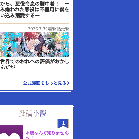
から、悪役令息の腰巾着！ ―
み嫌われた悪役は不器用に僕を
い込み溺愛する―
2026.7.30最新話更新
世界でのおれへの評価がおかし
んだが
公式漫画をもっと見る
1
本編なんて知りません
ッ！