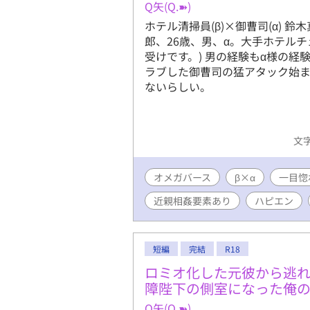
Q矢(Q.➽)
ホテル清掃員(β)×御曹司(α) 
郎、26歳、男、α。大手ホテルチ
受けです。) 男の経験もα様の
ラブした御曹司の猛アタック始ま
ないらしい。
文字
オメガバース
β×α
一目惚
近親相姦要素あり
ハピエン
短編
完結
R18
ロミオ化した元彼から逃
障陛下の側室になった俺
Q矢(Q.➽)