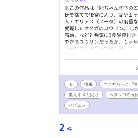
※この作品は『爺ちゃん陛下の2
氏を捨てて後宮に入り、はや１ヶ
人・エリアス（ベータ）の度重
就職したオメガのユウリン。 し
高給、などと呑気に3食昼寝付き
を送るユウリンだったが、１ヶ月
の夜初めて出会った皇帝陛下は、
さん女房的美人オメガ（♂）と、
ります。 ◆ユウリン（夕凛）・男
容姿は結構いい線いってる自覚あ
和皇国135代皇帝 黒髪、青眼の
ら・すだれのような前髪で 顔を
BL
短編
オメガバース（独
がど真ん中でフォーリンラブ。だ
美人オメガ受け
ヘタレコミュ
ス ・ユウリンの元彼・ベータ 2
ユウリンに愛想を尽かされ捨てら
ハピエン
馴染みで元彼・ベータ 18歳 
により封印されて病み病み 体の
ですが舞台はナーロッパではなく
2
件
『爺ちゃん』よりも後の年代です