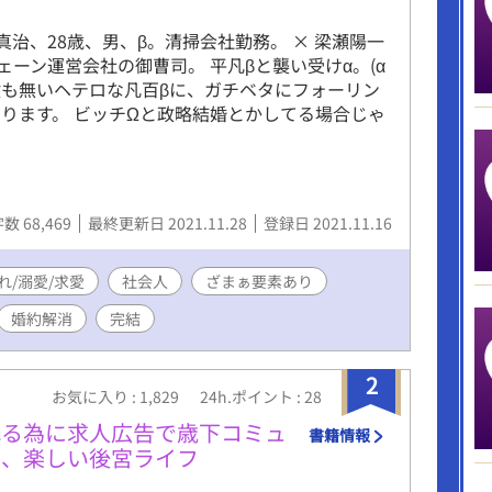
鈴木真治、28歳、男、β。清掃会社勤務。 × 梁瀬陽一
ェーン運営会社の御曹司。 平凡βと襲い受けα。(α
経験も無いヘテロな凡百βに、ガチベタにフォーリン
ります。 ビッチΩと政略結婚とかしてる場合じゃ
数 68,469
最終更新日 2021.11.28
登録日 2021.11.16
れ/溺愛/求愛
社会人
ざまぁ要素あり
婚約解消
完結
2
お気に入り : 1,829
24h.ポイント : 28
れる為に求人広告で歳下コミュ
書籍情報
の、楽しい後宮ライフ