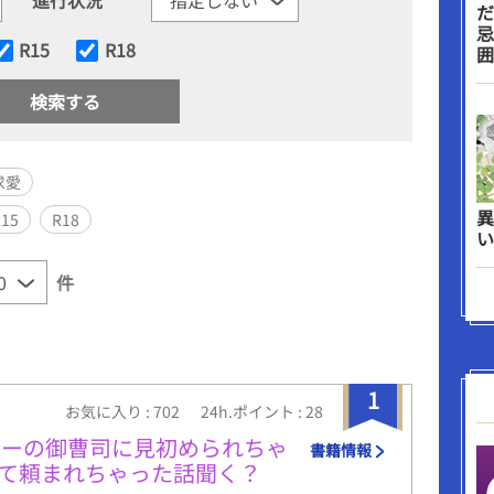
だ
忌
R15
R18
囲
求愛
異
R15
R18
い
件
1
お気に入り : 702
24h.ポイント : 28
ナーの御曹司に見初められちゃ
書籍情報
て頼まれちゃった話聞く？