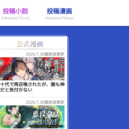
投稿小説
投稿漫画
Submitted Novels
Submitted Manga
2026.7.30最新話更新
十代で再召喚されたが、誰も神
だと気付かない
2026.7.30最新話更新