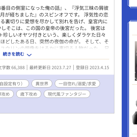
3番目の側室になった俺の話』、『浮気三昧の屑彼
月が経ちました』のスピンオフです。 浮気性の恋
なる裏切りに愛想を尽かして別れを告げ、皇宮内に
かしそこは、この国の皇帝の後宮だった。 後宮は
＋珍しいオヤツ付きという、楽しくダラケた日々
ほどしたある日、突然の夜伽の命が。 そして、そ
ユウリンの想像をはるかに裏切る人物だった。 兄
続きを読む
歳下ヘタレ陛下のイチャラブ後宮ライフが始...ま
性オメガ 20歳 長めの黒髪 金茶の瞳 東洋系の美形
文字数 66,388
最終更新日 2023.7.27
登録日 2023.4.15
り ラクして儲けたい・超面食い ◆隆慶 アルファ
隠れ超美形 ぴっちぴちの18歳 コミュ障まっしぐ
隠すヘタレ 書類で上がってきたユウリンの顔画像
自設定有り）
異世界
一目惚れ/溺愛/求愛
がヘタレゆえ、１ヶ月モジモジしていた ◆エリア
障攻め
歳下攻め
現代風ファンタジー
2歳 赤っぽい金髪に緑の瞳 典型的イケメン 女好き
れ絶賛ストーカーロミオ中 ◆ミツクニ 隆慶の幼
侯爵家の三男で明るく社交的な性格だが隆慶の独占欲
関係に持ち込まれかけて拒否＆国外逃亡 ※異世界
現代軸の後宮です。 ※『浮気三昧』と本作品は、
。 ※本作品は他サイト様にも掲載しています。