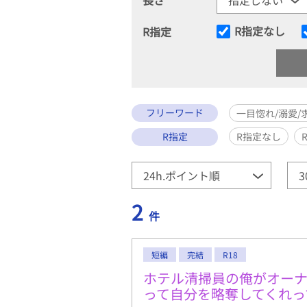
R指定なし
R指定
フリーワード
一目惚れ/溺愛/
R指定
R指定なし
2
件
短編
完結
R18
ホテル清掃員の俺がオー
って自分を略奪してくれっ