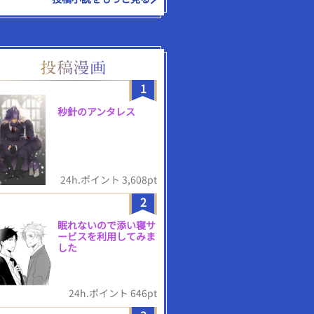
1
秒針のアンタレス
24h.ポイント 3,608pt
2
眠れないので添い寝サ
ービスを利用してみま
した
24h.ポイント 646pt