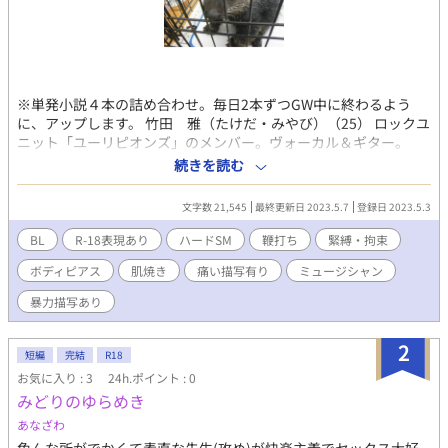
※単発小説４本の詰め合わせ。毎日2本ずつGW中に終わるよう
に、アップします。 竹田 雅（たけだ・みやび）（25） ロックユ
ニット「ユーリピオンズ」のメンバー。ヴォーカル＆ギター。
駄々洩れセクシーなミュージシャン。人気も高い。 攻め（S）に
続きを読む
ユニット参加の条件として、自分の身体を提供する。 ハードなエ
ス嗜好の攻めにひどい目に合わされているけれど、次第にその快
文字数 21,545
最終更新日 2023.5.7
登録日 2023.5.3
楽に目覚めていく。 藤原 隆平（ふじわら・りゅうへい）（27）
「ユーリピオンズ」のメンバー。ウッドベース＆ベース。地味系
BL
R-18表現あり
ハードSM
鞭打ち
緊縛・拘束
男子。常に中折れ帽を被っている。 スタジオミュージシャンをし
ボディピアス
肌焼き
痛い描写有り
ミュージシャン
ていたが、その類稀なるスキルに竹田が惚れ、熱心に口説いて
「ユーリピオンズ」に加入。 条件として竹田の身体を好きにさせ
暴力描写あり
るという無茶を言い、竹田がそれを飲んだ。 好きなプレイ→鞭打
ち、根性焼き、ピアシング、オイルプレイ、カッティング、フー
2
ドクラッシュ、踏みつけ
短編
完結
R18
お気に入り : 3
24h.ポイント : 0
みどりのゆらめき
あなざわ