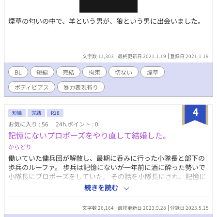
煙草の匂いの中で、羊という男が、狼という男に出会いました。
文字数 11,303
最終更新日 2021.1.19
登録日 2021.1.19
BL
短編
完結
拘束
切ない
煙草
ボディピアス
暴力表現有り
4
短編
完結
R18
お気に入り : 56
24h.ポイント : 0
記憶にないプロポーズをやり直して結婚した。
からどり
働いていた傭兵団が解散し、最期に呑みに行った小隊長と部下の
歩兵のルーファ。 歩兵は記憶にないが一年前に酒に酔った勢いで
小隊長にプロポーズをしていた。 その話を小隊長にされ、記憶に
ないプロポーズだが惚れた小隊長と離れたくないとルーファは再
続きを読む
プロポーズする。 ルーファが忘れていたのは一度目のプロポーズ
だけでなく……。 ご都合主義の異世界設定です。細かいことは気
文字数 26,164
最終更新日 2023.9.28
登録日 2023.5.15
にせずお読みください。 他の自作と違い、SM方向が強い話に挑戦