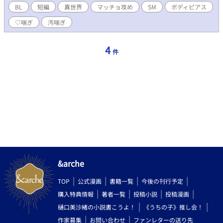
しています。 ボディピアスや主人公が無理やりされた過去持ちだ
BL
短編
異世界
マッチョ攻め
SM
ボディピアス
ったりします。作中に注意書きはしていませんので苦手な方はご
♡喘ぎ
汚喘ぎ
注意ください。 「最強な育て屋に買われた俺、レベル1のまま新
婚ルート突入したので相手を溺愛したい」と世界観共有してま
す。
4
件
&arche
TOP
公式漫画
書籍一覧
今後の刊行予定
購入特典情報
著者一覧
投稿小説
投稿漫画
樋口美沙緒の小説書こうよ！
《うちの子》推し会！
作家募集
お問い合わせ
ファンレターの送り先