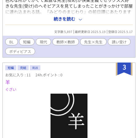
色んな所がでかくて素直な先生(攻め)が快楽主義でセックス大好
きな先生(受け)のへそピアスを見てしまったことがきっかけで部屋
に連れ込まれる話。 『みどりのまじわり』の前日譚にあたります
が、読まなくても支障ありません。相変わらずゴムは出ません。
続きを読む
文字数 5,897
最終更新日 2025.5.19
登録日 2025.5.17
BL
短編
現代
教師×教師
先生×先生
誘い受け
ボディピアス
3
短編
完結
R18
お気に入り : 11
24h.ポイント : 0
羊
ぐざい