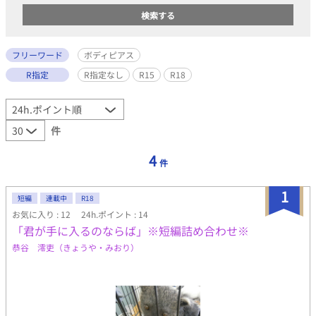
フリーワード
ボディピアス
R指定
R指定なし
R15
R18
件
4
件
1
短編
連載中
R18
お気に入り : 12
24h.ポイント : 14
「君が手に入るのならば」※短編詰め合わせ※
恭谷 澪吏（きょうや・みおり）