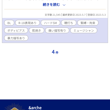
駄々洩れセクシーなミュージシャン。人気も高い。 攻め（S）に
続きを読む
ユニット参加の条件として、自分の身体を提供する。 ハードなエ
ス嗜好の攻めにひどい目に合わされているけれど、次第にその快
文字数 21,545
最終更新日 2023.5.7
登録日 2023.5.3
楽に目覚めていく。 藤原 隆平（ふじわら・りゅうへい）（27）
「ユーリピオンズ」のメンバー。ウッドベース＆ベース。地味系
BL
R-18表現あり
ハードSM
鞭打ち
緊縛・拘束
男子。常に中折れ帽を被っている。 スタジオミュージシャンをし
ボディピアス
肌焼き
痛い描写有り
ミュージシャン
ていたが、その類稀なるスキルに竹田が惚れ、熱心に口説いて
「ユーリピオンズ」に加入。 条件として竹田の身体を好きにさせ
暴力描写あり
るという無茶を言い、竹田がそれを飲んだ。 好きなプレイ→鞭打
ち、根性焼き、ピアシング、オイルプレイ、カッティング、フー
ドクラッシュ、踏みつけ
4
件
&arche