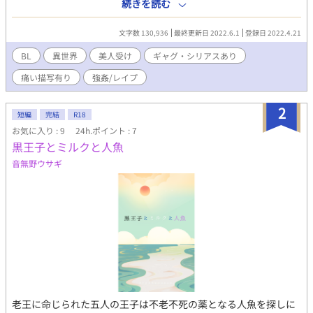
０度どこを見ても美しすぎるサーバー屈指の美キャラメイク職人
続きを読む
として有名プレイヤーだった。 その日は１０周年記念の大型アッ
プデート日であり５年ぶりの新クラス実装に心躍らせた。新たな
文字数 130,936
最終更新日 2022.6.1
登録日 2022.4.21
美しいキャラを生み出すために、久しぶりにモニターにかじりつ
いていた。 全てはこの日のため、有給をもぎとるために無理を重
BL
異世界
美人受け
ギャグ・シリアスあり
ね、激務をこなした徹夜明けの彼は、志半ば、マウスを握りしめ
痛い描写有り
強姦/レイプ
たまま生涯を終えた。 そして目覚める先には…。
2
短編
完結
R18
お気に入り : 9
24h.ポイント : 7
黒王子とミルクと人魚
音無野ウサギ
老王に命じられた五人の王子は不老不死の薬となる人魚を探しに