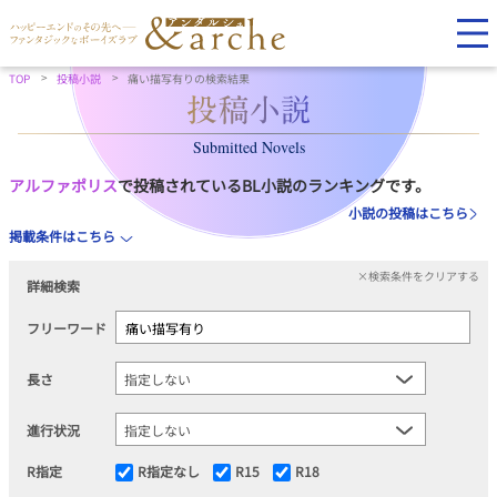
TOP
投稿小説
痛い描写有りの検索結果
Submitted Novels
アルファポリス
で投稿されているBL小説のランキングです。
小説の投稿はこちら
掲載条件はこちら
×検索条件をクリアする
詳細検索
フリーワード
長さ
進行状況
R指定
R指定なし
R15
R18