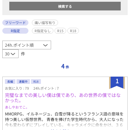
フリーワード
痛い描写有り
R指定
R指定なし
R15
R18
件
4
件
1
長編
連載中
R18
お気に入り : 79
24h.ポイント : 7
完璧なまでの美しい僕は僕であり、あの世界の僕ではな
かった。
あしやおでこ。
MMORPG、イルネージュ、白雪が降るというフランス語の意味を
持つ美しい仮想世界。 青春を捧げた学生時代から、大人になった
今も変わらずにプレイしている。 キャラメイクに命をかけ、３６