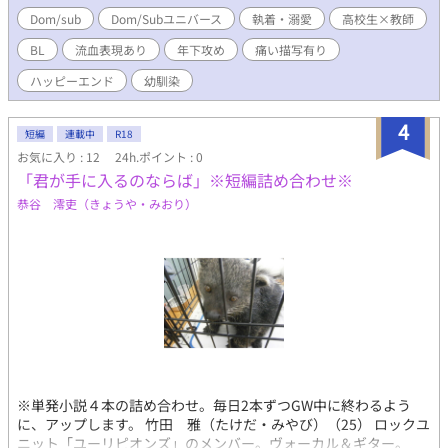
Dom/Subという第二の性に向き合い、悩み、 自分の特異的な性
Dom/sub
Dom/Subユニバース
執着・溺愛
高校生×教師
質に、彼らは向き合っていくことになる。 【Dom高校生：椎名陽
BL
流血表現あり
年下攻め
痛い描写有り
介】と【Sub教師：柊晴陽】が織りなす 重くて甘い、愛の物語ー
ー ★暴力的表現や、性的描写を含みます。 突然そういったシー
ハッピーエンド
幼馴染
ンに突入する場合があるので、 心構えをお願いします。 ★ご都
合主義なところが多いと思いますが、広い心で読んでいただけた
4
ら幸いです ★更新は毎日21時更新を予定しています。
短編
連載中
R18
お気に入り : 12
24h.ポイント : 0
「君が手に入るのならば」※短編詰め合わせ※
恭谷 澪吏（きょうや・みおり）
※単発小説４本の詰め合わせ。毎日2本ずつGW中に終わるよう
に、アップします。 竹田 雅（たけだ・みやび）（25） ロックユ
ニット「ユーリピオンズ」のメンバー。ヴォーカル＆ギター。