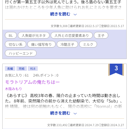
行くが第一第五王子以外は死んでしまう。後ろ盾のない第五王子
は溺れかけたところを少年人魚に助けられお礼にミルクを要求さ
れるが…… せつないのに！！って感想いただいた当作品。の
続きを読む
に！！の理由はお読みいただければおわかりになるかと思いま
す。 こちらの作品はTwitterで突発的に行われた２０２２GW覆面
文字数 9,308
最終更新日 2022.5.17
登録日 2022.5.17
企画に参加した作品になります。 人魚姫の１シーン王子様を助け
る人魚を入れるというお題に沿って作者名を隠した３４作品が参
BL
人魚姫が元ネタ
人外との恋愛要素あり
王子
加した覆面企画。作品投稿 → 読者による作者推測 → 作者
切ない系
痛い描写有り
冷酷王子
ミルク
発表 → 作者によるあとがき公開 → 勝手に表彰式 → お
まけとしてイラスト公開 ２０２２年６月８日までは掲示板が公開
ハッピーエンド
されていますので御覧ください。
https://huzimitsu.bbs.fc2.com/ Web小説サイトのいろいろなと
3
ころで活躍されている作家さん達による狂宴（漢字はまちがって
長編
完結
R18
ません）。 あーたのしかったぁ。
お気に入り : 61
24h.ポイント : 0
モラトリアムの俺たちはー
木陰みもり
《あらすじ》 高校3年の春、陽介の止まっていた時間は動き出し
た。 8年前、突然陽介の前から消えた幼馴染で、大切な「Sub」、
柊 晴陽。 彼は何の前触れもなく、 陽介の高校に「Normal」の新
任教師としてやってきた。 「自分はNormalである」と説明する晴
続きを読む
陽に動揺を隠しきれない陽介は、 真相を突き止めるため、晴陽に
会いに行く。 ーーこの新任教師は、陽介の大切なSubなのか、そ
文字数 233,492
最終更新日 2024.7.29
登録日 2024.3.27
れとも… 8年前、柊晴陽の身に起きた出来事をきっかけに、