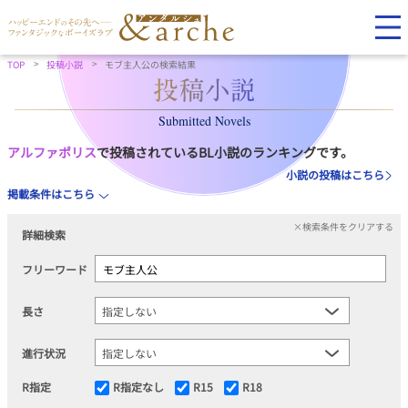
TOP
投稿小説
モブ主人公の検索結果
Submitted Novels
アルファポリス
で投稿されているBL小説のランキングです。
小説の投稿はこちら
掲載条件はこちら
×検索条件をクリアする
詳細検索
フリーワード
長さ
進行状況
R指定
R指定なし
R15
R18