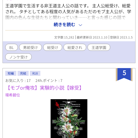
王道学園で生活する非王道主人公の話です。 主人公総受け、総愛
され。 タチとしてある程度の人気があるただのモブ主人公が、学
園内の色んな生徒たちと関わっていき……と言った感じの話で
す。 (タチとして人気はあると言いましたが、そもそも主人公はタ
続きを読む
チネコなどについての知識は皆無のノンケです) 女の子みたいに守
りたくなるような受けも好きですが、普段は男らしい、かっこい
文字数 15,282
最終更新日 2023.1.10
登録日 2023.1.5
い受けが見たかったんです……！ ーーーー 初投稿ですよろしくお
願いします！
BL
男前受け
総受け
総愛され
王道学園
ノンケ受け
5
短編
完結
R18
お気に入り : 17
24h.ポイント : 7
【モブor俺攻】実験的小説【嫁受】
環希碧位