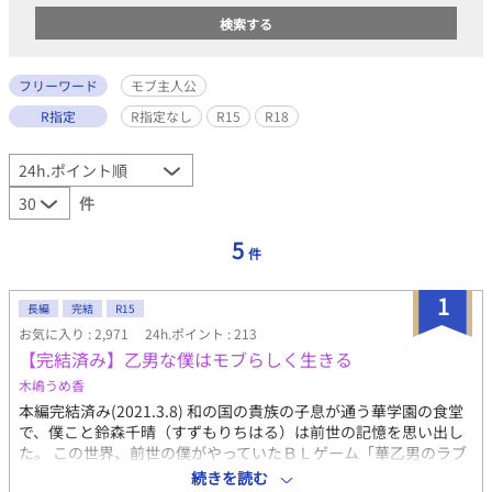
フリーワード
モブ主人公
R指定
R指定なし
R15
R18
件
5
件
1
長編
完結
R15
お気に入り : 2,971
24h.ポイント : 213
【完結済み】乙男な僕はモブらしく生きる
木嶋うめ香
本編完結済み(2021.3.8) 和の国の貴族の子息が通う華学園の食堂
で、僕こと鈴森千晴（すずもりちはる）は前世の記憶を思い出し
た。 この世界、前世の僕がやっていたＢＬゲーム「華乙男のラブ
日和」じゃないか？ 鈴森千晴なんて登場人物、ゲームには居なか
続きを読む