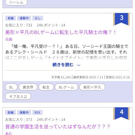
ハーレム
3
長編
連載中
なし
お気に入り : 733
24h.ポイント : 14
美形×平凡のBLゲームに転生した平凡騎士の俺？！
元森
「嘘…俺、平凡受け…？！」 ある日、ソーシード王国の騎士で
あるアレク・シールド ２８歳は、前世の記憶を思い出す。それ
はここがＢＬゲーム『ナイトオブナイト』で美形×平凡しか存在
しない世界であること―――。そして自分は主人公の友人である
続きを読む
モブであるということを。そしてゲームのマスコットキャラクタ
ー：セーブたんが出てきて『キミを最強の受けにする』と言い出
文字数 41,166
最終更新日 2025.7.11
登録日 2021.9.18
して―――？！ 隠し攻略キャラ（俺様ヤンデレ美形攻め）×気高
い平凡騎士受けのハチャメチャ転生騎士ライフ！
BL
異世界
転生
BLゲーム
美形×平凡
モブ主人公
4
長編
連載中
R18
お気に入り : 373
24h.ポイント : 14
普通の学園生活を送っていたはずなんだが？？？
あむ