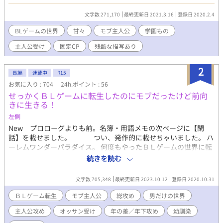
ったから僕のポジションはモブなんだろう。 もうすぐ主人公が転
校してくる。 僕の片思いの相手山城雅（やましろみやび）も攻略
文字数 271,170
最終更新日 2021.3.16
登録日 2020.2.4
対象者の一人だ。 これから僕は主人公と雅が仲良くなっていくの
を見てなきゃいけないのか。 片思いだって分ってるから、諦めな
BLゲームの世界
甘々
モブ主人公
学園もの
きゃいけないのは分ってるけど、やっぱり辛いよどうしたらいい
主人公受け
固定CP
残酷な描写あり
んだろう。
2
長編
連載中
R15
お気に入り : 704
24h.ポイント : 56
せっかくＢＬゲームに転生したのにモブだったけど前向
きに生きる！
左側
New プロローグよりも前。名簿・用語メモの次ページに【閑
話】を載せました。 つい、発作的に載せちゃいました。 ハ
ーレムワンダーパラダイス。 何度もやったＢＬゲームの世界に転
生したのにモブキャラだった、隠れゲイで腐男子の元・日本人。
続きを読む
モブだからどうせハーレムなんかに関われないから、せめて周り
のイチャイチャを見て妄想を膨らませようとするが……。 実際の
文字数 705,348
最終更新日 2023.10.12
登録日 2020.10.31
世界は、知ってるゲーム情報とちょっとだけ違ってて。 ※簡単な
メモ程度にキャラ一覧などを載せてみました。 ※主人公の下半身
ＢＬゲーム転生
モブ主人公
総攻め
男だけの世界
緩め。ネコはチョロめでお送りします。ご注意を。 ※タグ付けの
主人公攻め
オッサン受け
年の差／年下攻め
幼馴染
センスが無いので、付けるべきタグがあればお知らせください。
※Ｒ指定は保険です。