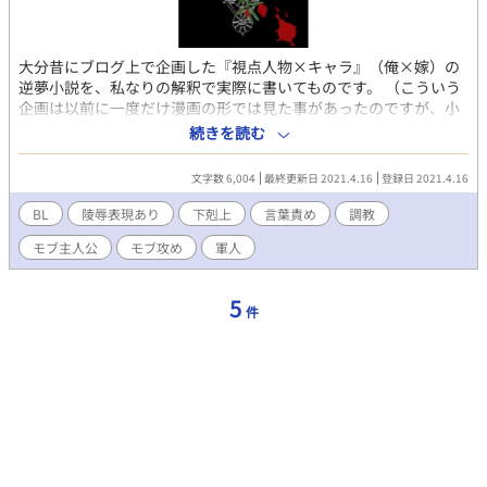
大分昔にブログ上で企画した『視点人物×キャラ』（俺×嫁）の
逆夢小説を、私なりの解釈で実際に書いてものです。 （こういう
企画は以前に一度だけ漫画の形では見た事があったのですが、小
説は未見なので、知識に乏しいです）。 企画当初は特定キャラを
続きを読む
攻略するＡＶＧ風味の仕上げにしようかと思いましたが、今回は
それに少し応用を利かせる形で、あえて『条件に当てはまるキャ
文字数 6,004
最終更新日 2021.4.16
登録日 2021.4.16
ラであれば、誰を相手にしているようにも読める』フォーマット
に仕上げております。 そんなわけで、この後に続く文章中には、
BL
陵辱表現あり
下剋上
言葉責め
調教
一切受けキャラを示す固有名詞は出て来ません。 お読みになる際
モブ主人公
モブ攻め
軍人
は、各自お好きなキャラを想像しながら楽しんで頂けると幸いで
す。 ちなみに、こちらのフォーマットは次のようなタイプのキャ
ラ・シチュエーションがお好きな方にとても有効かと思われま
5
件
す。 ■受けキャラの設定 ・容姿は長身痩躯の絵に描いたような美
形。 ・そして言うまでもなく男性。 ・公における一人称が
『私』。 ・軍属であり、その組織における高官である。 ・性格は
やや気位が高く、潔癖で勤勉。仕事には厳しいが、基本的に公平
で善人の為、部下には慕われている。いわゆる育ちのいい優等
生。 ・ランクとしては専用の執務室を構える事が出来る身分。
（呼称は『閣下』） ■現在の戦況（おい） ・プレイヤー（視点人
物）は受けキャラの副官として赴任してくる。能力は高く、人当
たりもいいが、実際の性格はかなり黒くて鬼畜。 ・受けキャラは