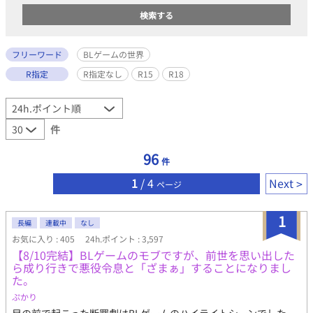
フリーワード
BLゲームの世界
R指定
R指定なし
R15
R18
件
96
件
1
/ 4
Next
ページ
1
長編
連載中
なし
お気に入り : 405
24h.ポイント : 3,597
【8/10完結】BLゲームのモブですが、前世を思い出した
ら成り行きで悪役令息と「ざまぁ」することになりまし
た。
ぷかり