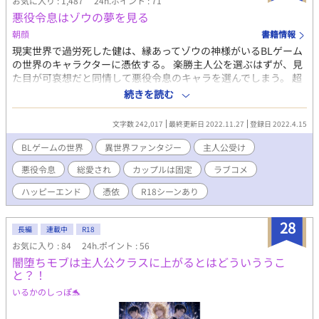
お気に入り : 1,487
24h.ポイント : 71
フレッドは嬉しそうに僕にキスをして押し倒して…… 待って待っ
悪役令息はゾウの夢を見る
て！ これじゃあえっちなルートに行っちゃうよ！ 全12話、3万
字程度で完結しています。 えっちは10話から。 ※他サイトにも投
朝顔
書籍情報
稿予定。
現実世界で過労死した健は、縁あってゾウの神様がいるBLゲーム
の世界のキャラクターに憑依する。 楽勝主人公を選ぶはずが、見
た目が可哀想だと同情して悪役令息のキャラを選んでしまう。 超
がつくほど真面目な性格の健は、選んだからにはシナリオ通りに
続きを読む
悲劇を迎えるまでちゃんと演じなければと思い込んでしまう。 悪
役令息の子供時代に憑依したので、それっぽく我儘で傲慢な子供
文字数 242,017
最終更新日 2022.11.27
登録日 2022.4.15
時代を胃痛を抱えながら、必死に演じていた。 そんな中、ついに
因縁の主人公が登場したので悪役として接するのだが、主人公は
BLゲームの世界
異世界ファンタジー
主人公受け
予想を超える人物だった。 嫌われようとしているのに、全然嫌っ
悪役令息
総愛され
カップルは固定
ラブコメ
てくれなくてむしろどんどん懐いてしまう。 しかも儚げ美人主人
公に成長するはずなのに、なぜか正反対に逞しく成長してしま
ハッピーエンド
憑依
R18シーンあり
い……。 なんとかシナリオ通りに軌道修正しようと奮闘するのだ
が思いもよらぬ方向に……。 嫌われ者の悪役令息なのに、他のキ
28
ャラ達とも仲良くなってしまう。 健は新しい世界で幸せを見つけ
長編
連載中
R18
ることができるのか。 ※※※ 悪役令息になりきれなかった主人公
お気に入り : 84
24h.ポイント : 56
が総愛されするお話です。 恋愛面では固定カプ。 子供時代スター
闇堕ちモブは主人公クラスに上がるとはどういううこ
トなので、R18シーンは十八歳からなります。 ※他サイトでも同
と？！
時連載しております。
いるかのしっぽ🐬