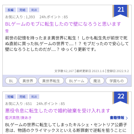
21
長編
完結
R18
お気に入り : 1,393
24h.ポイント : 85
BLゲームのモブに転生したので壁になろうと思います
雪
前世の記憶を持ったまま異世界に転生！ しかも転生先が前世で死
ぬ直前に買ったBLゲームの世界で....！？ モブだったので安心して
壁になろうとしたのだが....？ ゆっくり更新です。
文字数 62,167
最終更新日 2023.1.6
登録日 2022.9.2
BL
異世界
異世界転生
BLゲーム
魔法
学園もの
22
短編
完結
R18
お気に入り : 651
24h.ポイント : 85
悪役令息に転生したので婚約破棄を受け入れます
藍沢真啓/庚あき
書籍情報
BLゲームの世界に転生してしまったキルシェ・セントリア公爵子
息は、物語のクライマックスといえる断罪劇で逆転を狙うことに