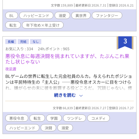
ックに転生してしまったうえに、前世の記憶を取りもどしたのは
文字数 159,889
最終更新日 2026.7.31
登録日 2026.6.21
兄・ヴィクターが断罪され、伯爵家がボロボロになった直後。 兄
は幽閉、一家も財産や領地の没収され、さらに王侯貴族の証とも
BL
ハッピーエンド
溺愛
異世界
ファンタジー
いえる魔力も失ってしまう。 残されたのは名ばかりの家名と王都
転生
年下攻め×年上受け
の屋敷だけ。 前世の記憶が戻ったエリオットは、家族を支えるた
めに身分を隠して王都のティーハウスでパティシエとして働き始
めた。 ある日、エリオットは店の前で倒れそうになっていたルー
3
長編
完結
なし
クという少年を助ける。 11年後。エリオットはティーハウスのオ
お気に入り : 334
24h.ポイント : 965
ーナーに、王都で開催されるコンクールへの出場を勧められる。
悪役令息に毎週決闘を挑まれていますが、たぶんこれ果
優勝賞金は10万ベル。これだけあればしばらくは家族に楽をさせ
たし状じゃない
ることができると考えたエリオットは、賞金欲しさに出場を決意
する。 結果は見事優勝。 しかし翌日、王宮より使者がやってく
夜凪蒼
る。 呼び出し主は会ったこともないはずの第三王子で…！？ 最強
BLゲームの世界に転生した元会社員のルカ。与えられたポジショ
だけど執着溺愛が止まらない年下大型犬王子×恋愛に疎い天才パ
ンは平民特待生の「主人公」——悪役令息オスカーに目をつけら
ティシエの王宮を舞台にしたサスペンス要素ありのラブコメで
れ、嫌がらせの末に彼を断罪する役どころだ。 冗談じゃない。修
す。
羅場はご免だ。平穏に卒業するため、ルカは全力でオスカーを避
続きを読む
けることに決めた。 なのに。 「ルカ・ミレット！ 貴様に決闘を
申し込む！」 なぜか毎週、果たし状が届く。決闘の種目は剣から
文字数 66,839
最終更新日 2026.7.27
登録日 2026.7.27
学力、そのうち料理勝負へと脱線していき、賭けの景品はなぜか
いつも俺の実家のパン。おまけに学院中が「今週もやってるな」
悪役令息
転生
学園
ツンデレ
コメディ
と生温かい。 ……あれ？ こいつ、俺に構ってほしいだけなんじ
ハッピーエンド
決闘
溺愛
ゃ？ 逃げるほど距離が縮まる、破滅フラグ回避（失敗中）の学園
BLコメディ。全年齢・純愛です。 ※本作は『小説家になろう』