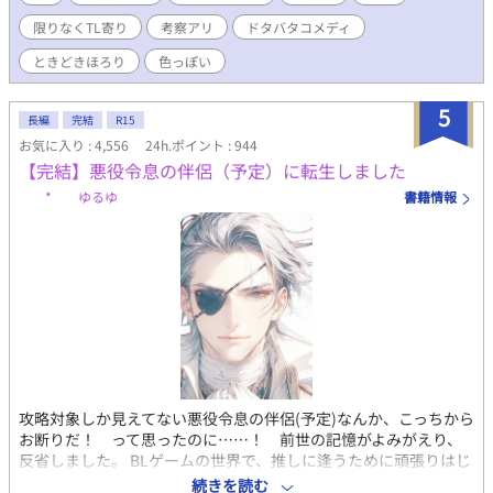
位から執着されますが、R指定はありません（たぶん）。ハッピ
限りなくTL寄り
考察アリ
ドタバタコメディ
ーエンド確約、デス… ​【異世界転生 / BLゲーム / 勘違い・愛され /
ドタバタコメディ】 ※2026.05.20 更新再開 ○印のある本文中に
ときどきほろり
色っぽい
キャラクターのイメージボードが挿入されています。お含みおき
ください。
5
長編
完結
R15
お気に入り : 4,556
24h.ポイント : 944
【完結】悪役令息の伴侶（予定）に転生しました
* ゆるゆ
書籍情報
攻略対象しか見えてない悪役令息の伴侶(予定)なんか、こっちから
お断りだ！ って思ったのに……！ 前世の記憶がよみがえり、
反省しました。 BLゲームの世界で、推しに逢うために頑張りはじ
めた、名前も顔も身長もないモブの快進撃がはじまる──！ と
続きを読む