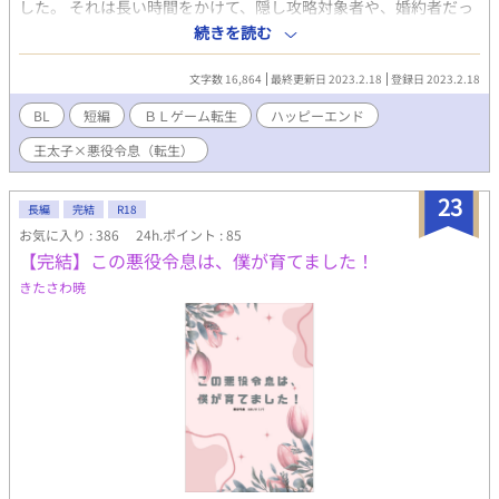
した。 それは長い時間をかけて、隠し攻略対象者や、婚約者だっ
た第二王子ダグラスの兄であるアレクサンドリアを仲間にひきれ
続きを読む
ることにした。 それでバッドエンドは逃れたはずだった。だが、
キルシェに訪れたのは物語になかった展開で…… 4/2の春庭にて
文字数 16,864
最終更新日 2023.2.18
登録日 2023.2.18
頒布する「悪役令息溺愛アンソロジー」の告知のために書き下ろ
した悪役令息ものです。
BL
短編
ＢＬゲーム転生
ハッピーエンド
王太子×悪役令息（転生）
23
長編
完結
R18
お気に入り : 386
24h.ポイント : 85
【完結】この悪役令息は、僕が育てました！
きたさわ暁