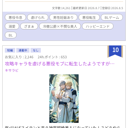
ーリーだ！ だがなぜかそのあと、青髯公爵と呼ばれる美貌の公爵
に嫁がされることに。 あれ？悪役令嬢ものの漫画の世界のはず
文字数 14,261
最終更新日 2026.8.7
登録日 2026.8.5
が、BLゲームの世界になってる？ 十人の妻を殺して来た青髯公爵
に嫁ぐことになったマジョリーだが、出会った公爵は不器用な優
悪役令息
虐げられ
男性妊娠あり
悪役転生
BLゲーム
しさを持つ人で……。※最終話まで毎日更新予定です。
溺愛
ざまぁ
冷徹公爵×不憫な美人
ハッピーエンド
BL
10
短編
連載中
なし
お気に入り : 2,146
24h.ポイント : 653
攻略キャラを虐げる悪役モブに転生したようですが…
キサラビ
気づけばスイランと言う神官超絶美人になっていた！？どうやら