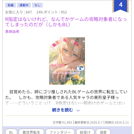
『カクヨム』にも掲載しています。
4
長編
連載中
なし
お気に入り : 847
24h.ポイント : 952
R指定はないけれど、なんでかゲームの攻略対象者になっ
てしまったのだが（しかもBL）
黒崎由希
​目覚めたら、姉にゴリ推しされたBLゲームの世界に転生してい
た。 しかも、攻略対象者である人気キャラの美形皇子様っ
て……どういうことっ!? ​R指定はない一般向けのゲームとはい
え、ここは男と男が恋に落ちる世界。 友情のつもりで接したイ
続きを読む
ケメン騎士からも、純潔皇子の二つ名を持つ兄からも、なぜか熱
い視線を向けられてしまい――！？ ​「頼むからみんな、オレを攻
文字数 91,485
最終更新日 2026.8.7
登録日 2024.3.11
略しようとしないでくれ――!!」 ​迫り来る恋愛フラグを全力で
へし折りたい（元）男子高校生の、フラグ全折り奮闘記！ ​※全方
BL
異世界転生
ファンタジー
総受け
溺愛