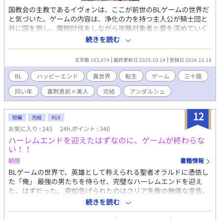
国教会の主教であるイヴォンは、ここが前世のBLゲームの世界だ
と気づいた。ゲームの内容は、浄化の力を持つ主人公が騎士団と
共に国を旅し、魔物討伐をしながら攻略対象者と愛を深めていく
というもの。自分は悪役神官であり、主人公が誰とも結ばれない
続きを読む
ノーマルルートを辿る場合に限り、破滅の道を逃れられる。その
ためイヴォンは旅に同行し、主人公の恋路の邪魔を画策をする。
文字数 183,874
最終更新日 2025.10.14
登録日 2024.10.18
以前からイヴォンを嫌っている団長も攻略対象者であり、気が進
まないものの団長とも関わっていくうちに…。
BL
ハッピーエンド
異世界
転生
ゲーム
三十路
同い年
寡黙男前×美人
完結
アンダルシュ
12
短編
完結
R18
お気に入り : 245
24h.ポイント : 340
ハーレムエンドを迎えたはずなのに、ゲームが終わらな
い！！
朝顔
書籍情報
BLゲームの世界で、英雄として称えられる聖者オラルドに憑依し
た「俺」 最強の男たちを侍らせ、完璧なハーレムエンドを迎え
た、はずだった。 突如告げられたのはクリア失敗の無情な宣告。
「ふざけるな！」俺の叫びも虚しく、強制的に二周目のプレイが
続きを読む
始まってしまう。 しかも二周目に憑依したのは、貧しい村人Aと
いうモブ。 ステータスもスキルもなしの絶望的な状況で、どうや