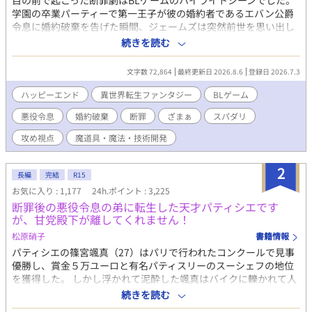
目の前で起こった断罪劇はBLゲームのハイライトシーンでした。
学園の卒業パーティーで第一王子が彼の婚約者であるエバン公爵
令息に婚約破棄を告げた瞬間、ジェームズは突然前世を思い出し
た。 どうやらここはBLゲームの世界で、自分はそのモブキャラら
続きを読む
しい。 とはいえ、全てがゲームの通りというわけではなく、現実
のエバンは悪役令息らしからぬ品行方正な人物だった。 しかし、
文字数 72,864
最終更新日 2026.8.6
登録日 2026.7.3
ゲームの強制力のなせる業なのか、エバンはシナリオ通りに社交
界を追われ行方不明になってしまう。 このままではいけない！ こ
ハッピーエンド
異世界転生ファンタジー
BLゲーム
れはエンディング後の世界を生きる成金モブが悪役令息を幸せに
悪役令息
婚約破棄
断罪
ざまぁ
スパダリ
するための物語。 8/10の完結まで予約投稿済です。
攻め視点
魔道具・魔法・技術開発
2
長編
完結
R15
お気に入り : 1,177
24h.ポイント : 3,225
断罪後の悪役令息の弟に転生した天才パティシエです
が、甘党殿下が離してくれません！
松原硝子
書籍情報
パティシエの篠宮颯真（27）はパリで行われたコンクールで見事
優勝し、賞金５万ユーロと有名パティスリーのスーシェフの地位
を獲得した。 しかし浮かれて泥酔した颯真はバイクに轢かれて人
生を終える。 目覚めた颯真は友人が激推ししていたBLゲームの世
続きを読む
界に転生していた！ だが悪役令息の弟――エリオット・ペンブル