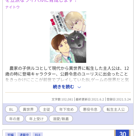
ナイトウ
農家の子供ルコとして現代から異世界に転生した主人公は、12
歳の時に登場キャラクター、公爵令息のユーリスに出会ったこと
をきっかけにここが前世でプレイしていたBLゲームの世界だと気
づく。そのままダメ令息のユーリスの元で働くことになったが
続きを読む
色々あって異様に懐かれ……。 異世界ファンタジーが舞台で王道
BLゲーム転生者が主人公のアホエロ要素があるBLです。 CP: 年下
文字数 102,081
最終更新日 2021.6.2
登録日 2021.5.24
ライバル悪役令息×年上転生者モブ執事 ●各話のエロについての
注意書きは前書きに書きます。地雷のある方はご確認ください。
BL
異世界
主従
年下攻め
悪役令息
転生主人公
●元々複数CPのオムニバスという構想なので、世界観同じで他の
年の差
年上受け
溺愛/執着
話を書くかもです。
30
短編
連載中
R18