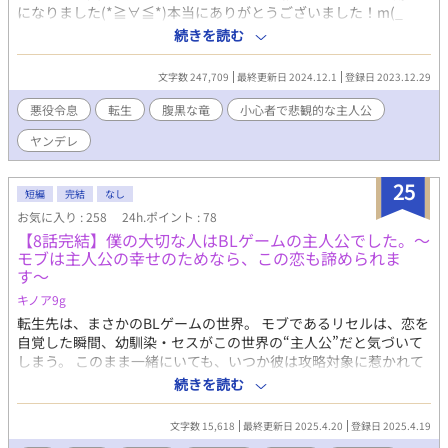
になりました(*≧∀≦*)本当にありがとうございました！m(_
_)m どうやら俺は、BLゲームの世界に転生してしまったらし
続きを読む
い。その上俺は、主人公に嫌がらせを繰り返してはその度に負け
て、最終的に悲惨な目に遭う公爵令息。もちろん俺は嫌がらせな
文字数 247,709
最終更新日 2024.12.1
登録日 2023.12.29
んてしたくないし、負けるのも嫌だ。 だから、なんとか主人公
に会わないように努力したのだが、なぜか全てがうまくいかな
悪役令息
転生
腹黒な竜
小心者で悲観的な主人公
い。それどころか、状況が悪化している気がする。 いずれ王国
ヤンデレ
の破壊を目論む連中に睨まれてるわ、ゲームでは俺の手下だった
はずの竜に付き纏われるわ……クズばっかりだ。なんでこんなこ
とになったんだ…… 腹黒な竜×小心者の公爵令息 R18は保険
25
短編
完結
なし
です。
お気に入り : 258
24h.ポイント : 78
【8話完結】僕の大切な人はBLゲームの主人公でした。〜
モブは主人公の幸せのためなら、この恋も諦められま
す〜
キノア9g
転生先は、まさかのBLゲームの世界。 モブであるリセルは、恋を
自覚した瞬間、幼馴染・セスがこの世界の“主人公”だと気づいて
しまう。 このまま一緒にいても、いつか彼は攻略対象に惹かれて
いく運命——それでも、今だけは傍にいたい。 「諦める覚悟をし
続きを読む
たのに、どうしてこんなにも君が愛おしいんだろう」 恋の終わり
を知っているモブと、想いを自覚していく主人公。 甘さと切なさ
文字数 15,618
最終更新日 2025.4.20
登録日 2025.4.19
が胸を締めつける、すれ違いから始まる運命の物語。 全8話。