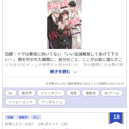
旧題：イヴは悪役に向いてない 「いい加減解放してあげて下さ
い！」 頬を叩かれた瞬間に、自分のこと、ここが以前に遊んだこ
とのあるBLゲームの世界だと気が付いた。 次の瞬間には大勢の前
で婚約破棄を言い渡され、棄てられると知っている。どうにか出
続きを読む
来るタイミングではなかった。 この国を守っていたのは自分なの
に、という思いも、誰も助けてくれない惨めさもあった。 けれ
文字数 452,106
最終更新日 2026.3.11
登録日 2023.10.29
ど、婚約破棄や周囲の視線なんてどうでもいいんです、誰かに愛
されることが出来るなら。 ※執着×溺愛×家族に愛されなかった
BL
異世界
ファンタジー
溺愛
複数攻
BLゲーム
受 ※攻同士でのキス有 ※R18部分には*がつきます ※登場人物が
ハッピーエンド
アンダルシュ
多いため表を作りましたが読む必要は特にないです。ネタバレに
ならないよう人物追加時にメモ程度に追記します 第11回BL小説大
賞奨励賞頂きました、投票閲覧ご感想ありがとうございました！
18
短編
連載中
なし
※番外編として書いた「伊吹は」の部分は2巻の書籍部分で書き直
お気に入り : 4,567
24h.ポイント : 120
しましたので、この分はifとしてお楽しみいただけると幸いです