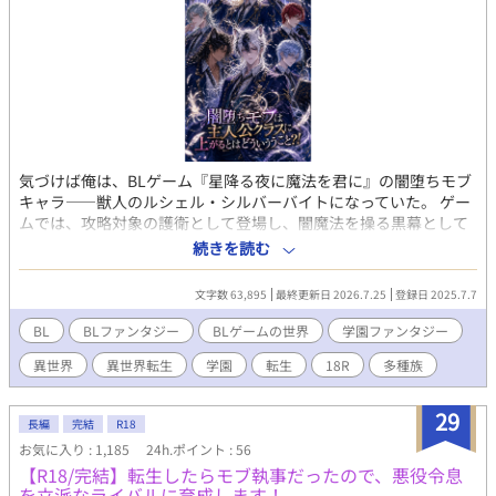
気づけば俺は、BLゲーム『星降る夜に魔法を君に』の闇堕ちモブ
キャラ――獣人のルシェル・シルバーバイトになっていた。 ゲー
ムでは、攻略対象の護衛として登場し、闇魔法を操る黒幕として
最後は倒される運命。 そんな“死ぬだけ”のキャラに転生した俺だ
続きを読む
ったが、前世の記憶を持っていたおかげで、破滅の未来は回避で
きるはずだった。 ……はずだったのに。 俺に目覚めたのは、まさ
文字数 63,895
最終更新日 2026.7.25
登録日 2025.7.7
かの「光魔法」。 しかも、伝説級の存在――「光の精霊」付き。
この世界で、魔力のないはずの獣人が光魔法を使えるなんて、誰
BL
BLファンタジー
BLゲームの世界
学園ファンタジー
が信じるだろう？ 魔法学園「アストラル・アカデミー」に入学
異世界
異世界転生
学園
転生
18R
多種族
し、避けていたはずの運命に巻き込まれていく俺。
29
長編
完結
R18
お気に入り : 1,185
24h.ポイント : 56
【R18/完結】転生したらモブ執事だったので、悪役令息
を立派なライバルに育成します！