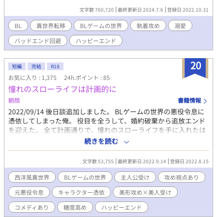
メリバエンド。バッドエンドは三人の玩具になる、そんな世界
文字数 760,720
最終更新日 2024.7.6
登録日 2022.10.31
だ。 それに、たった一人の家族、姉にはもう会えない。そのはず
が……。 「その声っ、風真！？」 「えっ！？ 姉ちゃん！？」
BL
異世界転移
BLゲームの世界
執着攻め
溺愛
クエストクリア報酬は、まさかの姉との通話だった。 定期的に発
バッドエンド回避
ハッピーエンド
生する魔物討伐イベントをクリアしつつ、姉のアドバイスでバッ
ドエンド回避を目指す。 「姉ちゃん……なんか、ゲームと違って
きた……」 徐々にズレていく世界。 多発する年齢指定のイベント
20
短編
完結
R18
が、甘いものに変わっていく。 友情エンドも目指せるかも？ 淡
お気に入り : 1,375
24h.ポイント : 85
い期待を抱く風真の行き着く先は――。 ※今作は、複数人との交
憧れのスローライフは計画的に
際エンドはありません。
朝顔
書籍情報
2022/09/14 後日談追加しました。 BLゲームの世界の悪役令息に
憑依してしまった俺。 役目を全うして、婚約破棄から追放エンド
を迎えた。 全て計画通りで、憧れのスローライフを手に入れたは
ずだった。 誰にも邪魔されない田舎暮らしで、孤独に生きていこ
続きを読む
うとしていたが、謎の男との出会いが全てを変えていく……。 ◇
ハッピーエンドを迎えた世界で、悪役令息だった主人公のその後
文字数 53,755
最終更新日 2022.9.14
登録日 2022.8.15
のお話。 ◇謎のイケメン神父様×恋に後ろ向きな元悪役令息 ◇他
サイトで投稿あり。
西洋風異世界
BLゲームの世界
主人公受け
攻め視点あり
元悪役令息
キャラクター憑依
美形攻め×美人受け
コメディあり
糖度高め
ハッピーエンド