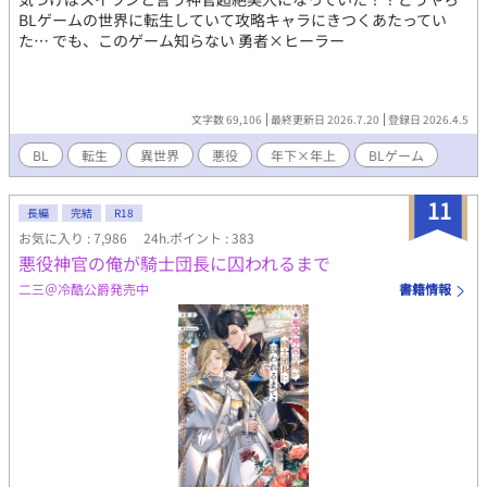
BLゲームの世界に転生していて攻略キャラにきつくあたってい
た… でも、このゲーム知らない 勇者×ヒーラー
文字数 69,106
最終更新日 2026.7.20
登録日 2026.4.5
BL
転生
異世界
悪役
年下×年上
BLゲーム
11
長編
完結
R18
お気に入り : 7,986
24h.ポイント : 383
悪役神官の俺が騎士団長に囚われるまで
二三＠冷酷公爵発売中
書籍情報