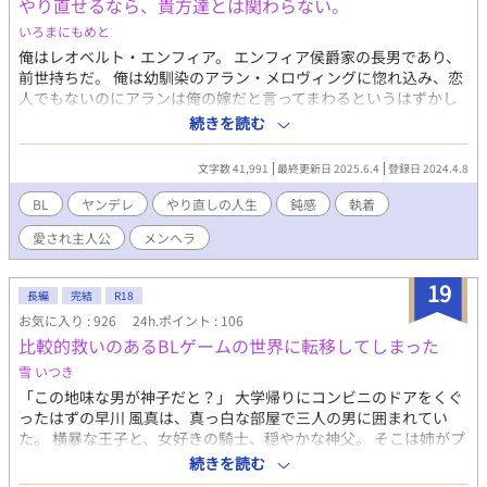
やり直せるなら、貴方達とは関わらない。
いろまにもめと
俺はレオベルト・エンフィア。 エンフィア侯爵家の長男であり、
前世持ちだ。 俺は幼馴染のアラン・メロヴィングに惚れ込み、恋
人でもないのにアランは俺の嫁だと言ってまわるというはずかし
い事をし、最終的にアランと恋に落ちた王太子によって、アラン
続きを読む
に付きまとっていた俺は処刑された。 処刑の直前、俺は前世を思
い出した。日本という国の一般サラリーマンだった頃を。そし
文字数 41,991
最終更新日 2025.6.4
登録日 2024.4.8
て、ここは前世有名だったBLゲームの世界と一致する事を。 こん
な時に思い出しても遅せぇわ！と思い、どうかもう一度やり直せ
BL
ヤンデレ
やり直しの人生
鈍感
執着
たら、貴族なんだから可愛い嫁さんと裕福にのんびり暮らした
愛され主人公
メンヘラ
い…！ そう思った俺の願いは届いたのだ。 5歳の時の俺に戻って
きた…！ 今度は絶対関わらない！
19
長編
完結
R18
お気に入り : 926
24h.ポイント : 106
比較的救いのあるBLゲームの世界に転移してしまった
雪 いつき
「この地味な男が神子だと？」 大学帰りにコンビニのドアをくぐ
ったはずの早川 風真は、真っ白な部屋で三人の男に囲まれてい
た。 横暴な王子と、女好きの騎士、穏やかな神父。 そこは姉がプ
レイしていた、とんでもない育成型BLゲーム『サフィール王国の
続きを読む
贄神子』の世界だった。 溺愛エンドはあるものの、殆どが執着か