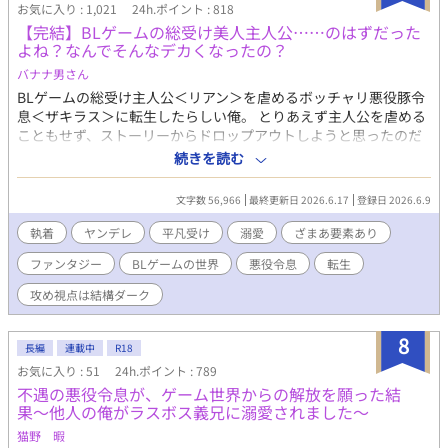
お気に入り : 1,021
24h.ポイント : 818
【完結】BLゲームの総受け美人主人公……のはずだった
よね？なんでそんなデカくなったの？
バナナ男さん
BLゲームの総受け主人公＜リアン＞を虐めるボッチャリ悪役豚令
息＜ザキラス＞に転生したらしい俺。 とりあえず主人公を虐める
こともせず、ストーリーからドロップアウトしようと思ったのだ
が、何故か儚げな美青年になるはずの＜リアン＞がやたらとデカ
続きを読む
く──……？ 元BLゲーム総受けの主人公（のちにやたらデカくな
ってしまった執着＆ヤンデレ系のイケメン）✕ 元ぽっちゃり悪
文字数 56,966
最終更新日 2026.6.17
登録日 2026.6.9
役令息（のちに普通体型、平凡マイペース男） 主人公視点は、ど
ちらかというとギャクテイストですが、攻め視点はダーク路線な
執着
ヤンデレ
平凡受け
溺愛
ざまあ要素あり
ので、スカッとハッピーエンドがお好みの方は主人公視点でどう
ファンタジー
BLゲームの世界
悪役令息
転生
かページを閉じて下さいεミ(o_□_)o
攻め視点は結構ダーク
8
長編
連載中
R18
お気に入り : 51
24h.ポイント : 789
不遇の悪役令息が、ゲーム世界からの解放を願った結
果〜他人の俺がラスボス義兄に溺愛されました〜
猫野 暇