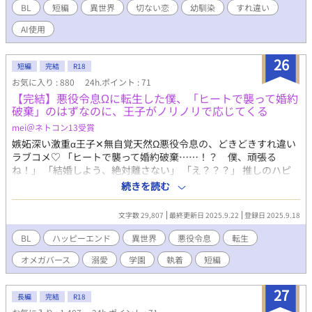
BL
短編
異世界
切ない恋
幼馴染
すれ違い
AI使用
26
短編
完結
R18
お気に入り : 880
24h.ポイント : 71
【完結】悪役令息Ωに転生した僕、「ヒートで襲って婚約
破棄」のはずなのに、王子がノリノリで応じてくる
mei＠ネトコン13受賞
嫉妬深い激重α王子✕無自覚天然Ω悪役令息の、どきどきすれ違い
ラブコメ♡ 「ヒートで襲って婚約破棄……！？ 僕、頑張る
ね！」 「結婚しよう、絶対離さない」 「え？？？」 推しのハピ
エンのために、主人公とくっつけようとしただけなのに！！ なぜ
続きを読む
か僕が押し倒されちゃってる！？ オメガバースBLゲームの世界に
転生した僕は、悪役令息Ωのアレン・ヴァーミリアだった。 ”推
文字数 29,807
最終更新日 2025.9.22
登録日 2025.9.18
し”の王子・フレッドを幸せにするために、ゲームの主人公・ニコ
ラとくっつけようと頑張っていた。 次第にフレッドは機嫌が悪く
BL
ハッピーエンド
異世界
悪役令息
転生
なって、監視も激しくなって、「俺以外と喋るな」って言われちゃ
オメガバース
溺愛
学園
執着
短編
って……。 ゲームのラストは「ヒートになったアレンがフレッド
に媚薬効果のある魔法をかけ、襲う」 だから、僕は全力で叶えよ
うとした。 フレッドは誘惑に打ち勝って、僕に婚約破棄を告げる
27
長編
完結
R18
ーーー ……ハズなのに。 「やっとアレンと番になれるんだな」