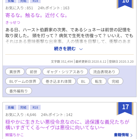
長編
完結
R18
お気に入り : 851
24h.ポイント : 163
寄るな。触るな。近付くな。
きっせつ
ある日、ハースト伯爵家の次男、であるシュネーは前世の記憶を
取り戻した。 頭を打って？ 病気で生死を彷徨って？ いいえ、でも
それはある意味衝撃な出来事。人の情事を目撃して、衝撃のあま
り思い出したのだ。しかも、男と男の情事で…。 見たくもないも
続きを読む
のを見せられて。その上、シュネーだった筈の今世の自身は情事
を見た衝撃で何処かへ行ってしまったのだ。 シュネーは何処かに
文字数 352,494
最終更新日 2020.6.12
登録日 2020.3.20
行ってしまった今世の自身の代わりにシュネーを変態から守りつ
つ、貴族や騎士がいるフェルメルン王国で生きていく。 しかし問
異世界
前世
ギャグ・シリアスあり
流血表現あり
題は山積みで、情事を目撃した事でエリアスという侯爵家嫡男に
BLゲームの世界
巻き込まれ体質
BL
転生
完結
も目を付けられてしまう。シュネーは今世の自身が帰ってくるま
で自身を守りきれるのか。 ーーーーーーーーーーー 初めての投稿
番外編有り
です。 結構ノリに任せて書いているのでかなり読み辛いし、分か
り辛いかもしれませんがよろしくお願いします。主人公がボーイ
17
ズでラブするのはかなり先になる予定です。 ※ストックが切れ次
長編
完結
R18
第緩やかに投稿していきます。
お気に入り : 4,646
24h.ポイント : 142
穏やかに生きたい悪役令息なのに、過保護な義兄たちが
構いすぎてくる～イヴは悪役に向いてない～
鯖猫ちかこ
書籍情報