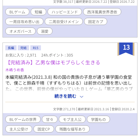
文字数 38,317
最終更新日 2026.7.22
登録日 2026.7.22
って国の英雄たちと恋愛しろっていうんだ！？ それでも諦めきれ
ない俺は一発逆転ガチャでとんでもない奇跡を起こす。 突然、世
BLゲーム
短編
ハッピーエンド
西洋風異世界憑依
界は特殊な性別が存在する『オメガバース』の世界へと変貌を遂
一周目攻め思い出
二周目受けメイン
固定カプ
げた！ オメガに変化した俺は、ついに運命の出会いを果たす。 絶
望の底からの運命の番を射止めて、ハッピーエンドに辿り着ける
オメガバース
溺愛
のか！？ ※四万字程度全エピソード完結済みで投稿。 ※一周目は
ハーレムですが思い出描写のみ、お話のメインは二周目で固定カ
13
プになります。
長編
完結
R15
お気に入り : 2,971
24h.ポイント : 305
【完結済み】乙男な僕はモブらしく生きる
木嶋うめ香
本編完結済み(2021.3.8) 和の国の貴族の子息が通う華学園の食堂
で、僕こと鈴森千晴（すずもりちはる）は前世の記憶を思い出し
た。 この世界、前世の僕がやっていたＢＬゲーム「華乙男のラブ
日和」じゃないか？ 鈴森千晴なんて登場人物、ゲームには居なか
続きを読む
ったから僕のポジションはモブなんだろう。 もうすぐ主人公が転
校してくる。 僕の片思いの相手山城雅（やましろみやび）も攻略
文字数 271,170
最終更新日 2021.3.16
登録日 2020.2.4
対象者の一人だ。 これから僕は主人公と雅が仲良くなっていくの
を見てなきゃいけないのか。 片思いだって分ってるから、諦めな
BLゲームの世界
甘々
モブ主人公
学園もの
きゃいけないのは分ってるけど、やっぱり辛いよどうしたらいい
主人公受け
固定CP
残酷な描写あり
んだろう。