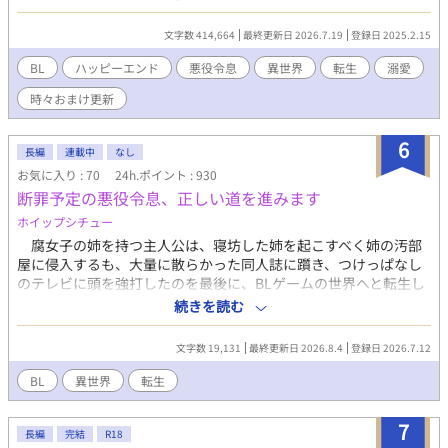
いいな！（笑） 本編完結済。 おまけのお話を時々更新していま
す。 皆さまの応援のおかげで『もふもふ獣人に転生したら、最愛
文字数 414,664
最終更新日 2026.7.19
登録日 2025.2.15
の推しに溺愛されています』書籍化、心から、ありがとうござい
ます！ 皆の動画をつくりました！ もしよかったら、プロフのweb
BL
ハッピーエンド
悪役令息
異世界
転生
溺愛
サイトからどうぞです。 表紙や動画にはAIを使っていますが、小
時々おまけ更新
説にはAIを使っておりません
6
長編
連載中
なし
お気に入り : 70
24h.ポイント : 930
断罪予定の悪役令息、正しい道を進みます
ホイップシチュー
腐女子の姉を持つ主人公は、寝坊した姉を起こすべく姉の汚部
屋に侵入するも、大量に散らかった同人誌に躓き、つけっぱなし
のテレビに頭を強打したのを最後に、BLゲームの世界へと転生し
てしまう____ 転生先はまさかの作品唯一の悪役で、攻略対象を
続きを読む
中心に周りから忌み嫌われる悪役令息、イリス・ネーヴェルアー
ク。 ゲーム内の断罪イベントで死刑を告げられる運命にある彼
文字数 19,131
最終更新日 2026.8.4
登録日 2026.7.12
は、生きるために姉から聞いた曖昧な情報だけで様々な困難に立
ち向かう____!?
BL
異世界
転生
7
長編
完結
R18