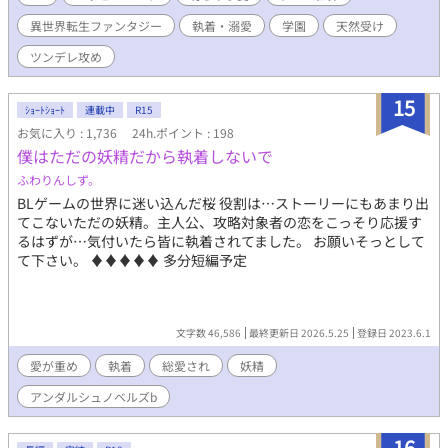
る。えっ、このジュリアスって人…会ったことなかったっけ？そ
異世界転生ファンタジー
執着・溺愛
学園
天然受け
の瞬間突然閃く！ 「ここって…もしかして、BLゲームの世界じ
ゃない？おまけに僕の最愛の推し〜ジュリアス様！」 知らぬ間
ツンデレ攻め
にBLゲームの中の名も無き登場人物に転生してしまっていた僕
は、命の恩人である坊ちゃまを幸せにしようと奔走する。そして
15
大好きなゲームのイベントも近くで楽しんじゃうもんね〜ワック
ｼｮｰﾄｼｮｰﾄ
連載中
R15
ワク！ だけど何で…全然シナリオ通りじゃないんですけど。坊
お気に入り : 1,736
24h.ポイント : 198
ちゃまってば、僕のこと大好き過ぎない？ ※貴族的表現を使っ
僕はただの妖精だから執着しないで
ていますが、別の世界です。ですのでそれにのっとっていない事
ふわりんしず。
がありますがご了承下さい。
BLゲームの世界に迷い込んだ桜 役割は…ストーリーにもあまり出
てこないただの妖精。主人公、攻略対象者の恋をこっそり応援す
るはずが…気付いたら皆に執着されてました。 お願いそっとして
て下さい。 ♦︎♦︎♦︎♦︎♦︎ 多分短編予定
文字数 46,586
最終更新日 2026.5.25
登録日 2023.6.1
愛が重め
執着
総愛され
妖精
アンダルシュノベルズb
16