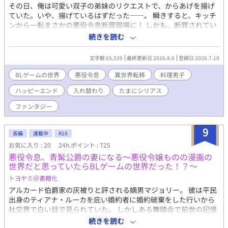
その日、俺は可愛い双子の弟妹のリクエストで、からあげを揚げ
ていた。いや、揚げているはずだった――。 瞬きすると、キッチ
ンから一転まさかの悪役令息断罪現場に！ しかも、断罪されてい
るのは俺自身。どうやら俺は、18禁BLゲームの悪役令息ジュリア
続きを読む
スと入れ替わってしまったらしい。ゲームはもう終盤。悪役令息
の役目を終えたのなら、フェードアウトしたっていいよな？ だけ
文字数 65,539
最終更新日 2026.8.6
登録日 2026.7.10
ど、公爵邸に行ってみたら、本当のジュリアスについて知ること
になったんだ。 誰だよ、こんな世界をつくった奴は！ 怒りで爆誕
BLゲームの世界
悪役令息
異世界転移
料理男子
してしまった魔王……じゃなくて、美丈夫の公爵（ジュリアス
ハッピーエンド
入れ替わり
たまにシリアス
兄）と一緒に真相を探ることに。 異世界の距離感に戸惑いつつ
も、その生活に慣れていく。ジュリアスを守るために、新たな婚
ファンタジー
約まで――。 【毎日20時更新。本編31話＋番外編で完結】 ※R18
は後半に少々程度です（サブタイトルに✴︎マークをつけてありま
9
す） ※ムーンライトノベルズでも掲載中
長編
連載中
R18
お気に入り : 20
24h.ポイント : 725
悪役令息、青髯公爵の妻になる～悪役令嬢ものの漫画の
世界だと思っていたらBLゲームの世界だった！？～
トヨヤミ＠書籍化
アルカード伯爵家の灰被りと評される嫡男マジョリー。 彼は平民
出身のティアナ・ルーカを庇い婚約者に婚約破棄をした行いから
社交界で白い目で見られていた。 しかしある舞踏会で前世の記憶
を思い出す。 そのストーリー、前世で読んだ悪役令嬢もののスト
続きを読む