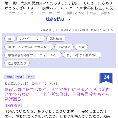
第13回BL大賞の奨励賞いただきました。読んでくださった方あり
がとうございます！ 前世ハマったBLゲームの世界に転生した僕
ことサッシャ・ガードナーは、ゲーム開始となる十六歳、学園に
入学した。天真爛漫で無邪気なヒロイン（♂）として攻略対象者
続きを読む
の王子と恋するのを楽しみにしていたのに、全くイベントが進ま
ない。それもこれも王子の婚約者であり公明正大、清廉潔白、学
文字数 165,117
最終更新日 2025.10.16
登録日 2024.10.27
術優秀な悪役令息（攻め）であるルーファス・キンケイドが全く
悪役令息らしいことをしないからだ。王子に近づこうとする僕を
BL
ハッピーエンド
婚約破棄
ぼんやり見ているだけのルーファスに僕は思わず指を突きつけ
BLゲームの世界に異世界転生
悪役令息
恋愛
た。 「あんた、悪役令息やる気あんのっ⁉︎」 悪役令息とは？
と首を傾げるルーファスを、立派な悪役令息に育てるため、僕は
悪役令息指導をするヒロイン（♂）
ちょいざまぁ要素あり
日々頑張るのだ。 悪役令息（攻め）×ヒロイン（♂受け） サ
ッシャには優しく穏やかに接しているが、もともと悪役令息の資
R18要素あり
質を備えていて邪魔する者には容赦しないルーファス・キンケイ
ドとゲームのヒロイン（♂）とはちょっと性格が違うし、猫を被
24
長編
完結
R18
らないときゃるるん出来ない口の悪いサッシャ・ガードナーがお
互い徐々に惹かれていくラブコメディ。 初めて書いた作品です
お気に入り : 819
24h.ポイント : 78
が、読んでいただけると嬉しいです！
悪役令息に転生したが、全てが裏目に出るところは前世
と変わらない！？ 小心者な俺は、今日も悪役たちから
逃げ回る
迷路を跳ぶ狐
＊読んでいただき、ありがとうございます！ 完結しました！！
エールやお気に入りをいただき、しおりを挟んでいただき、励み