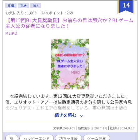
14
長編
完結
R18
お気に入り : 1,603
24h.ポイント : 269
【第12回BL大賞奨励賞】お前らの目は節穴か？BLゲーム
主人公の従者になりました！
MEIKO
本編完結しています。第12回BL大賞奨励賞いただきました。
僕、エリオット・アノーは伯爵家嫡男の身分を隠して公爵家令息
のジュリアス・エドモアの従者をしている。事の発端は十歳の
時…家族から虐げられていた僕は、我慢の限界で田舎の領地から
続きを読む
家を出て来た。もう二度と戻る事はないと己の身分を捨て、心機
一転王都へやって来たものの、現実は厳しく死にかける僕。薄汚
文字数 246,469
最終更新日 2025.1.6
登録日 2024.9.13
い格好でフラフラと彷徨っている所を救ってくれたのが完璧貴公
子ジュリアスだ。だけど初めて会った時、不思議な感覚を覚え
BL
ハッピーエンド
坊ちゃま愛
ゲーム世界