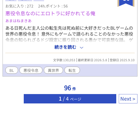
お気に入り : 272
24h.ポイント : 56
悪役令息なのにエロトラに好かれてる俺
あまはねまきあ
ある日死んだ主人公の転生先は死ぬ前に大好きだったBLゲームの
世界の悪役令息！ 意外にもゲームで語られることのなかった悪役
令息の知られざるドジ設定に振り回される愚かで可哀想な話。 ゲ
ーム内でも美形と謳われる悪役令息のせいで何をしても攻略対象
続きを読む
者(以外も)好感度が上がってしまい振り回され続ける悪役令息。
果たして彼は無事に追放されて可愛い女の子を捕まえて穏やかな
文字数 130,053
最終更新日 2026.5.8
登録日 2025.9.10
老後を迎えることができるのか──────！ 毎週金曜日に1話
ずつ更新(の予定) 主人公総受けもの 王子×悪役令息 本編において
BL
悪役令息
異世界
転生
他でカップリングが成立(合体)することは無いです。
96
件
1
/ 4
Next
ページ