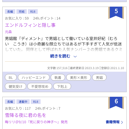
5
長編
完結
R18
お気に入り : 59
24h.ポイント : 14
エンドルフィンと隠し事
元森
男娼館『ディメント』で男娼として働いている室井好紀（むろ
い こうき）は小奇麗な顔立ちではあるが下手すぎて人気が低迷
していた。 同伴として呼ばれた人気ナンバー２の男娼であるクミ
ヤに冗談で『技術指導をしてほしい』と言ったら、頷かれてしま
続きを読む
い…。好紀はクミヤの指導を密かに受けることになるが…？ 人気
ナンバー２のミステリアスな美形×人気は下位の明るい青年 「ア
文字数 157,516
最終更新日 2023.3.19
登録日 2021.1.10
ドレナリンと感覚麻酔」のスピンオフですが、単独でも読めるお
話となっております。 この作品はサイト
BL
ハッピーエンド
執着
美形×美形
男娼
（http://momimomi777.web.fc2.com/index.html）にも掲載し
健気受け
不愛想攻め
下剋上
ております。 ※執着要素あり。鬼畜、痛い描写、嘔吐、性描写強
めです。閲覧にはご注意ください。
6
長編
連載中
R18
お気に入り : 117
24h.ポイント : 7
雪降る夜に君の名を
晦リリ＠9/10『死に戻りの神子～』発売
書籍情報