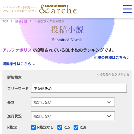
TOP
投稿小説
不愛想攻めの検索結果
Submitted Novels
アルファポリス
で投稿されているBL小説のランキングです。
小説の投稿はこちら
掲載条件はこちら
×検索条件をクリアする
詳細検索
フリーワード
長さ
進行状況
R指定
R指定なし
R15
R18