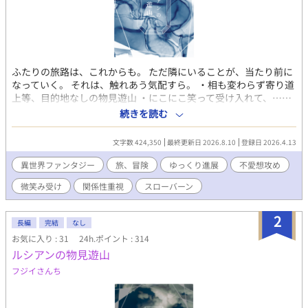
ふたりの旅路は、これからも。 ただ隣にいることが、当たり前に
なっていく。 それは、触れあう気配すら。 ・相も変わらず寄り道
上等、目的地なしの物見遊山 ・にこにこ笑って受け入れて、……
そればかりだと、思ってる？ ・翻弄されて、バカみたいだと、思
続きを読む
っているのは果たしてどちらか 「このふたり今日は、どこに行
く？」 夜のお供に、是非どうぞ。 ※ゆっくり進展／関係性主軸／
文字数 424,350
最終更新日 2026.8.10
登録日 2026.4.13
異世界BL ※たまにドシリアス／うっかり切ない／ときにホラー
※更新21:30／偶数日更新 前作は、【ルシアンの物見遊山】をど
異世界ファンタジー
旅、冒険
ゆっくり進展
不愛想攻め
うぞ
微笑み受け
関係性重視
スローバーン
2
長編
完結
なし
お気に入り : 31
24h.ポイント : 314
ルシアンの物見遊山
フジイさんち