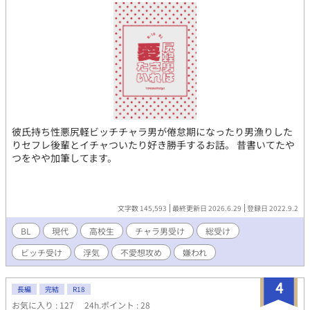
彼氏持ち性悪尻軽ビッチチャラ男が倦怠期になったり男漁りした
りセフレ後輩とイチャついたり好き勝手するお話。 昔書いてたや
つをやや加筆してます。
文字数 145,593
最終更新日 2026.6.29
登録日 2022.9.2
BL
現代
高校生
チャラ男受け
総受け
ビッチ受け
浮気
不愛想攻め
嫌われ
4
長編
完結
R18
お気に入り : 127
24h.ポイント : 28