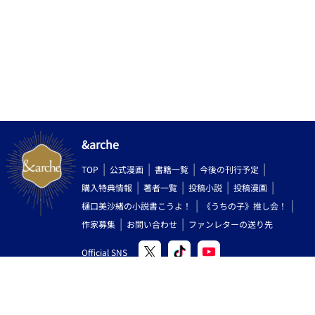
&arche
TOP
公式漫画
書籍一覧
今後の刊行予定
購入特典情報
著者一覧
投稿小説
投稿漫画
樋口美沙緒の小説書こうよ！
《うちの子》推し会！
作家募集
お問い合わせ
ファンレターの送り先
Official SNS
Copyright (C) 2000-2026 AlphaPolis Co.,Ltd. All Rights Reserved.