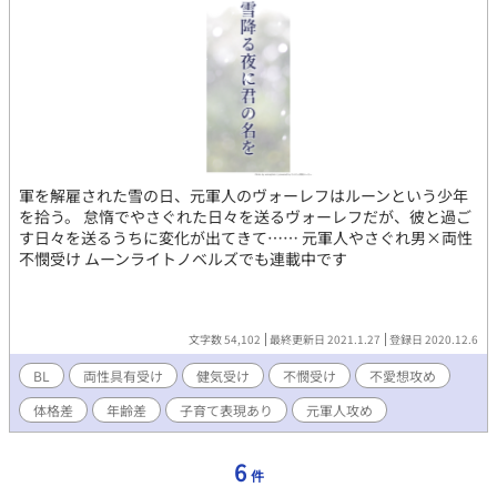
軍を解雇された雪の日、元軍人のヴォーレフはルーンという少年
を拾う。 怠惰でやさぐれた日々を送るヴォーレフだが、彼と過ご
す日々を送るうちに変化が出てきて…… 元軍人やさぐれ男×両性
不憫受け ムーンライトノベルズでも連載中です
文字数 54,102
最終更新日 2021.1.27
登録日 2020.12.6
BL
両性具有受け
健気受け
不憫受け
不愛想攻め
体格差
年齢差
子育て表現あり
元軍人攻め
6
件