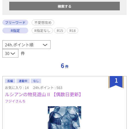
フリーワード
不愛想攻め
R指定
R指定なし
R15
R18
件
6
件
1
長編
連載中
なし
お気に入り : 14
24h.ポイント : 563
ルシアンの物見遊山 II 【偶数日更新】
フジイさんち