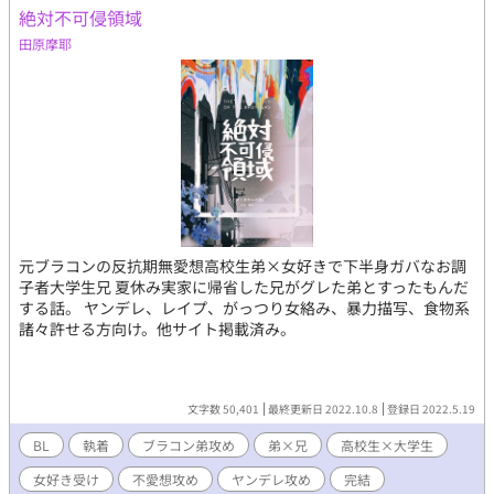
絶対不可侵領域
田原摩耶
元ブラコンの反抗期無愛想高校生弟×女好きで下半身ガバなお調
子者大学生兄 夏休み実家に帰省した兄がグレた弟とすったもんだ
する話。 ヤンデレ、レイプ、がっつり女絡み、暴力描写、食物系
諸々許せる方向け。他サイト掲載済み。
文字数 50,401
最終更新日 2022.10.8
登録日 2022.5.19
BL
執着
ブラコン弟攻め
弟×兄
高校生×大学生
女好き受け
不愛想攻め
ヤンデレ攻め
完結