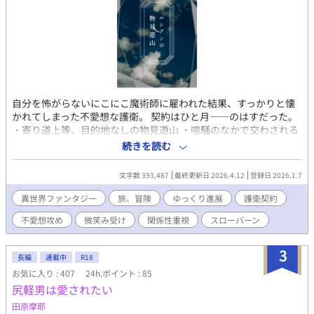
自分を怖がらないにこにこ魔術師に雇われた結果、すっかりと懐
かれてしまった不愛想な護衛。 契約はひと月――のはすだった。
・寄り道上等、目的地なしの物見遊山 ・喧騒のなかで交わされる
静かな信頼 ・じわじわ縮まる距離感と、触れない優しさ 「このふ
続きを読む
たり、結局どうなるの？」 そう思っても、読んでみてくれると嬉
しいです。 ※ゆっくり進展／関係性主軸／異世界BL ※たまにドシ
文字数 393,487
最終更新日 2026.4.12
登録日 2026.1.7
リアス／うっかり切ない／ときにホラー ※無印は完結済み／お次
は【ルシアンの物見遊山 II】へどうぞ
異世界ファンタジー
旅、冒険
ゆっくり進展
護衛契約
不愛想攻め
微笑み受け
関係性重視
スローバーン
3
長編
連載中
R18
お気に入り : 407
24h.ポイント : 85
尻軽男は愛されたい
田原摩耶