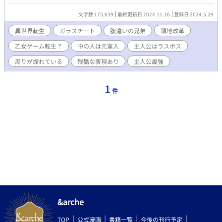
ガラスチートで頑張ります。 基本は兄(腹違い)×弟(主人)。
******************** ATTENTION ********************
文字数 175,639
最終更新日 2024.11.16
登録日 2024.5.29
＊ 閲覧、ブクマ、いいね、感想、エール、ありがとうございま
す！励みになります！ ＊ 誤字脱字報告、ありがとうございま
異世界転生
ガラスチート
腹違いの兄弟
領地改革
す！感想が入ってなければ修正してそっと削除します。 ＊ 美オ
乙女ゲーム転生？
中の人は元軍人
主人公はラスボス
ッサン×ゴツいオッサンとかあります。笑って許せる方のみお願
いします。 ＊ ガラス知識は意外といい加減です。ツッコミ不要
周りが爛れている
残酷な表現あり
主人公最強
で。
1
件
&arche
TOP
公式漫画
書籍一覧
今後の刊行予定