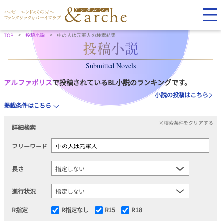
TOP
投稿小説
中の人は元軍人の検索結果
Submitted Novels
アルファポリス
で投稿されているBL小説のランキングです。
小説の投稿はこちら
掲載条件はこちら
×検索条件をクリアする
詳細検索
フリーワード
長さ
進行状況
R指定
R指定なし
R15
R18