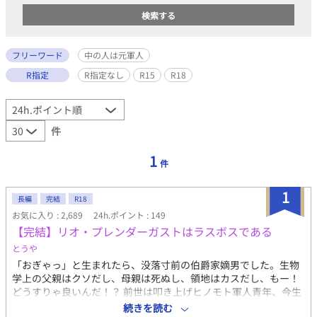
フリーワード
中の人は元軍人
R指定
R指定なし
R15
R18
件
1
件
1
長編
完結
R18
お気に入り : 2,689
24h.ポイント : 149
【完結】リオ・プレンダーガストはラスボスである
とうや
「おぎゃっ」と生まれたら、没落寸前の伯爵家嫡男でした。生物
学上の父親はクソだし、母親は死ぬし、領地はカスだし、もー！
どうすりゃ良いんだ！？ 前世は叩き上げヒノモト軍人青年、今生
は天使のような美少年の主人公が、自分ではしょぼいと思ってる
続きを読む