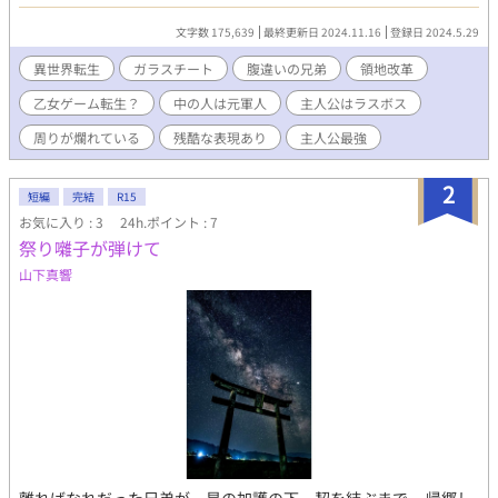
ガラスチートで頑張ります。 基本は兄(腹違い)×弟(主人)。
******************** ATTENTION ********************
文字数 175,639
最終更新日 2024.11.16
登録日 2024.5.29
＊ 閲覧、ブクマ、いいね、感想、エール、ありがとうございま
す！励みになります！ ＊ 誤字脱字報告、ありがとうございま
異世界転生
ガラスチート
腹違いの兄弟
領地改革
す！感想が入ってなければ修正してそっと削除します。 ＊ 美オ
乙女ゲーム転生？
中の人は元軍人
主人公はラスボス
ッサン×ゴツいオッサンとかあります。笑って許せる方のみお願
いします。 ＊ ガラス知識は意外といい加減です。ツッコミ不要
周りが爛れている
残酷な表現あり
主人公最強
で。
2
短編
完結
R15
お気に入り : 3
24h.ポイント : 7
祭り囃子が弾けて
山下真響