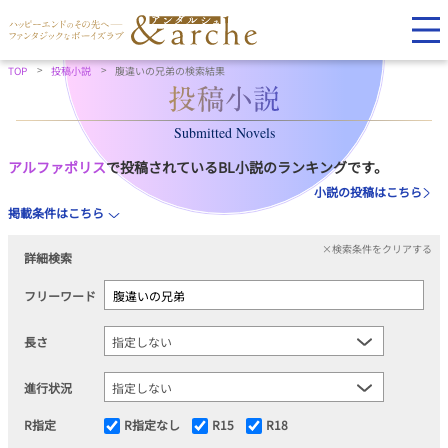
TOP
投稿小説
腹違いの兄弟の検索結果
Submitted Novels
アルファポリス
で投稿されているBL小説のランキングです。
小説の投稿はこちら
掲載条件はこちら
×検索条件をクリアする
詳細検索
フリーワード
長さ
進行状況
R指定
R指定なし
R15
R18