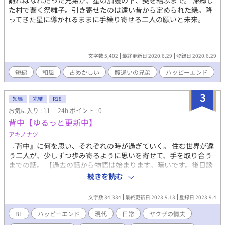
離ればなれだった兄弟が、星の加護の下、契を結ぶまで。 帰郷し
た村で響く祭囃子。引き寄せたのは遠い昔から定められた縁。降
ってきた星に導かれるままに手繰り寄せる二人の願いと未来。
文字数 5,402
最終更新日 2020.6.29
登録日 2020.6.29
短編
和風
古めかしい
腹違いの兄弟
ハッピーエンド
3
短編
完結
R18
お気に入り : 11
24h.ポイント : 0
背中【ゆるっと更新中】
アキノナツ
『背中』に何を思い、それぞれの時が過ぎていく。 住む世界が違
う二人が、少しずつ歩み寄るように思いを寄せて、手を取り合う
までの話。 【過去の話から物語は始まります。暗いです。後日談
へ話は続きます。甘々です！ そちらが本編のつもりです。】 就
続きを読む
活中腰掛けストリッパー × ヤクザの情夫 攻》突然の倒産で、
失業(天引きされてたのに保険等々未加入で失業保険貰えず。)、
文字数 34,334
最終更新日 2023.9.13
登録日 2023.9.4
アパートの大家に退去促され、早急に職と住居が必要。風俗求人
誌拾って、就活しつつストリッパーになる。 受》流される人生。
BL
ハッピーエンド
現代
日常
ヤクザの情夫
組の金の洗浄担当。組長の息子(若頭)の情夫扱い。一応腹違いの