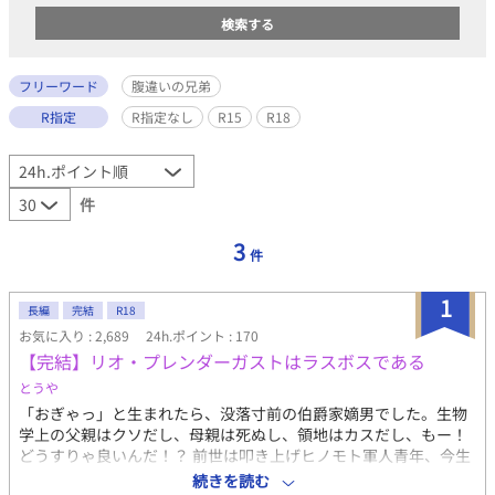
フリーワード
腹違いの兄弟
R指定
R指定なし
R15
R18
件
3
件
1
長編
完結
R18
お気に入り : 2,689
24h.ポイント : 170
【完結】リオ・プレンダーガストはラスボスである
とうや
「おぎゃっ」と生まれたら、没落寸前の伯爵家嫡男でした。生物
学上の父親はクソだし、母親は死ぬし、領地はカスだし、もー！
どうすりゃ良いんだ！？ 前世は叩き上げヒノモト軍人青年、今生
は天使のような美少年の主人公が、自分ではしょぼいと思ってる
続きを読む