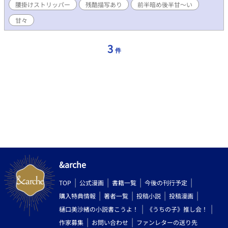
腰掛けストリッパー
残酷描写あり
前半暗め後半甘〜い
兄弟って事になってる。実際違うんだけど。もうどうでもいいっ
て、今ココ。 暴力的な表現などあります。 本命カップリングにな
甘々
る前に不本意な別の関係がありします。 なんでもありの人向けで
よろしくお願いします。 R18はタイトル後ろに ※ をつけま
す。 よろしくお願いします。
3
件
&arche
TOP
公式漫画
書籍一覧
今後の刊行予定
購入特典情報
著者一覧
投稿小説
投稿漫画
樋口美沙緒の小説書こうよ！
《うちの子》推し会！
作家募集
お問い合わせ
ファンレターの送り先